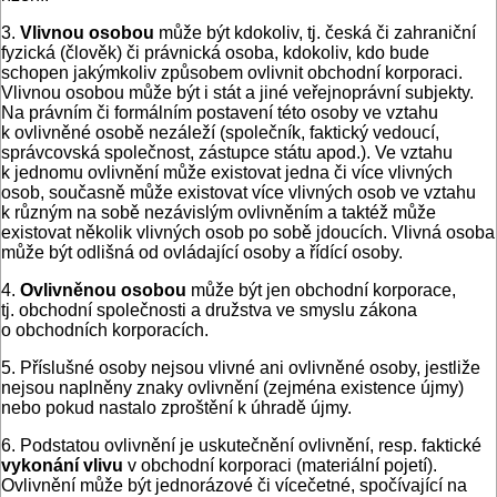
3.
Vlivnou osobou
může být kdokoliv, tj. česká či zahraniční
fyzická (člověk) či právnická osoba, kdokoliv, kdo bude
schopen jakýmkoliv způsobem ovlivnit obchodní korporaci.
Vlivnou osobou může být i stát a jiné veřejnoprávní subjekty.
Na právním či formálním postavení této osoby ve vztahu
k ovlivněné osobě nezáleží (společník, faktický vedoucí,
správcovská společnost, zástupce státu apod.). Ve vztahu
k jednomu ovlivnění může existovat jedna či více vlivných
osob, současně může existovat více vlivných osob ve vztahu
k různým na sobě nezávislým ovlivněním a taktéž může
existovat několik vlivných osob po sobě jdoucích. Vlivná osoba
může být odlišná od ovládající osoby a řídící osoby.
4.
Ovlivněnou osobou
může být jen obchodní korporace,
tj. obchodní společnosti a družstva ve smyslu zákona
o obchodních korporacích.
5. Příslušné osoby nejsou vlivné ani ovlivněné osoby, jestliže
nejsou naplněny znaky ovlivnění (zejména existence újmy)
nebo pokud nastalo zproštění k úhradě újmy.
6. Podstatou ovlivnění je uskutečnění ovlivnění, resp. faktické
vykonání vlivu
v obchodní korporaci (materiální pojetí).
Ovlivnění může být jednorázové či vícečetné, spočívající na