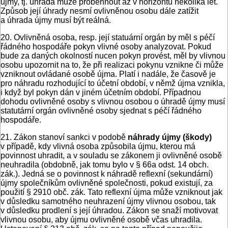
újmy, tj. úhrada může proběhnout až v horizontu několika let.
Způsob její úhrady nesmí ovlivněnou osobu dále zatížit
a úhrada újmy musí být reálná.
20. Ovlivněná osoba, resp. její statuární orgán by měl s péčí
řádného hospodáře pokyn vlivné osoby analyzovat. Pokud
bude za daných okolností nucen pokyn provést, měl by vlivnou
osobu upozornit na to, že při realizaci pokynu vznikne či může
vzniknout ovládané osobě újma. Platí i nadále, že časově je
pro náhradu rozhodující to účetní období, v němž újma vznikla,
i když byl pokyn dán v jiném účetním období. Případnou
dohodu ovlivněné osoby s vlivnou osobou o úhradě újmy musí
statutární orgán ovlivněné osoby sjednat s péčí řádného
hospodáře.
21. Zákon stanoví sankci v podobě
náhrady újmy (škody)
v případě, kdy vlivná osoba způsobila újmu, kterou má
povinnost uhradit, a v souladu se zákonem ji ovlivněné osobě
neuhradila (obdobně, jak tomu bylo v § 66a odst. 14 obch.
zák.). Jedná se o povinnost k náhradě reflexní (sekundární)
újmy společníkům ovlivněné společnosti, pokud existují, za
použití § 2910 obč. zák. Tato reflexní újma může vzniknout jak
v důsledku samotného neuhrazení újmy vlivnou osobou, tak
v důsledku prodlení s její úhradou. Zákon se snaží motivovat
vlivnou osobu, aby újmu ovlivněné osobě včas uhradila.