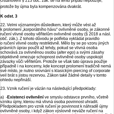
Ustanovení § 213 obč. zák. se na tento případ nepoužije,
protože by újma byla kompenzována dvakrát.
K odst. 3
22. Velmi významným důsledkem, který může vést až
k prolomení „korporátního hávu“ ovlivněné osoby, je zákonné
ručení vlivné osoby věřitelům ovlivněné osoby (§ 2018 a násl.
obč. zák.). Z tohoto důvodu je potřeba vykládat pravidlo
o ručení vlivné osoby restriktivně. Mělo by se po vzoru jiných
právních úprav použít až tehdy, pokud se vlivná osoba
schovává za ovlivněnou osobu (
alter ego
) a svými zásahy
objektivně omezuje schopnost ovlivněné osoby uspokojit
závazky vůči věřitelům. Protože se však tato úprava použije
případně i na koncerny, kde koncept prolomení tradičně nemá
své místo, je nutno srovnání s klasickým piercing of corporate
veil brát s jistou rezervou. Zákon také žádné detaily v tomto
ohledu nepřináší.
23. Vznik ručení je vázán na následující předpoklady:
a) ‑
Existenci ovlivnění
ve smyslu odstavce prvního, včetně
vzniku újmy, kterou má vlivná osoba povinnost uhradit.
Předpokladem pro vznik ručení je povinnost k náhradě újmy
ovlivněné osoby, i když zákon výslovně neváže ručení na