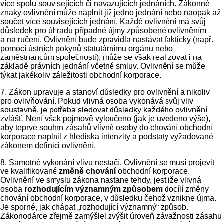
více spolu souvisejících či navazujících jednáních. Zákonné
znaky ovlivnění může naplnit již jedno jednání nebo naopak až
součet více souvisejících jednání. Každé ovlivnění má svůj
důsledek pro úhradu případné újmy způsobené ovlivněním
a na ručení. Ovlivnění bude zpravidla nastávat fakticky (např.
pomocí ústních pokynů statutárnímu orgánu nebo
zaměstnancům společnosti), může se však realizovat i na
základě právních jednání včetně smluv. Ovlivnění se může
týkat jakékoliv záležitosti obchodní korporace.
7. Zákon upravuje a stanoví důsledky pro ovlivnění a nikoliv
pro ovlivňování. Pokud vlivná osoba vykonává svůj vliv
soustavně, je potřeba sledovat důsledky každého ovlivnění
zvlášť. Není však pojmově vyloučeno (jak je uvedeno výše),
aby ­teprve souhrn zásahů vlivné osoby do chování obchodní
korporace naplnil z hlediska intenzity a podstaty vyžadované
zákonem definici ovlivnění.
8. Samotné vykonání vlivu nestačí. Ovlivnění se musí projevit
ve kvalifikované
změně chování
obchodní korporace.
Ovlivnění ve smyslu zákona nastane tehdy, jest­liže vlivná
osoba
rozhodujícím významným způsobem
docílí změny
chování obchodní korporace, v důsledku čehož vznikne újma.
Je sporné, jak chápat „rozhodující významný“ způsob.
Zákonodárce zřejmě zamýšlel zvýšit úroveň závažnosti zásahu