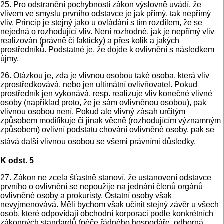
25. Pro odstranění pochybností zákon výslovně uvádí, že
vlivem ve smyslu prvního odstavce je jak přímý, tak nepřímý
vliv. Princip je stejný jako u ovládání s tím rozdílem, že se
nejedná o rozhodující vliv. Není rozhodné, jak je nepřímý vliv
realizován (právně či fakticky) a přes kolik a jakých
prostředníků. Podstatné je, že dojde k ovlivnění s následkem
újmy.
26. Otázkou je, zda je vlivnou osobou také osoba, která vliv
zprostředkovává, nebo jen ultimátní ovlivňovatel. Pokud
prostředník jen vykonává, resp. realizuje vliv konečné vlivné
osoby (například proto, že je sám ovlivněnou osobou), pak
vlivnou osobou není. Pokud ale vlivný zásah určitým
způsobem modifikuje či jinak věcně (rozhodujícím významným
způsobem) ovlivní podstatu chování ovlivněné osoby, pak se
stává další vlivnou osobou se všemi právními důsledky.
K odst. 5
27. Zákon ne zcela šťastně stanoví, že ustanovení odstavce
prvního o ovlivnění se nepoužije na jednání členů orgánů
ovlivněné osoby a prokuristy. Ostatní osoby však
nevyjmenovává. Měli bychom však učinit stejný závěr u všech
osob, které odpovídají obchodní korporaci podle konkrétních
zákonných standardů (péče řádného hospodáře, odborná