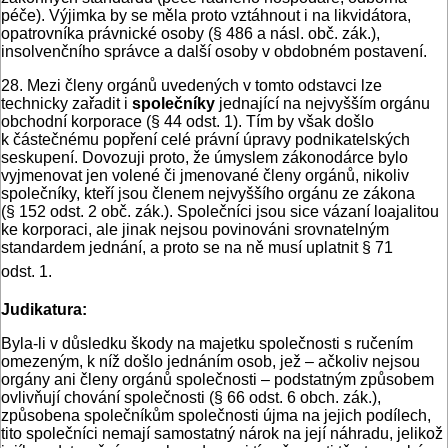
péče). Výjimka by se měla proto vztáhnout i na likvidátora,
opatrovníka právnické osoby (§ 486 a násl. obč. zák.),
insolvenčního správce a další osoby v obdobném postavení.
28. Mezi členy orgánů uvedených v tomto odstavci lze
technicky zařadit i
společníky
jednající na nejvyšším orgánu
obchodní korporace (§ 44 odst. 1). Tím by však došlo
k částečnému popření celé právní úpravy podnikatelských
seskupení. Dovozuji proto, že úmyslem zákonodárce bylo
vyjmenovat jen volené či jmenované členy orgánů, nikoliv
společníky, kteří jsou členem nejvyššího orgánu ze zákona
(§ 152 odst. 2 obč. zák.). Společníci jsou sice vázaní loajalitou
ke korporaci, ale jinak nejsou povinováni srovnatelným
standardem jednání, a proto se na ně musí uplatnit § 71
odst. 1.
Judikatura:
Byla-li v důsledku škody na majetku společnosti s ručením
omezeným, k níž došlo jednáním osob, jež – ačkoliv nejsou
orgány ani členy orgánů společnosti – podstatným způsobem
ovlivňují chování společnosti (§ 66 odst. 6 obch. zák.),
způsobena společníkům společnosti újma na jejich podílech,
tito společníci nemají samostatný nárok na její náhradu, jelikož