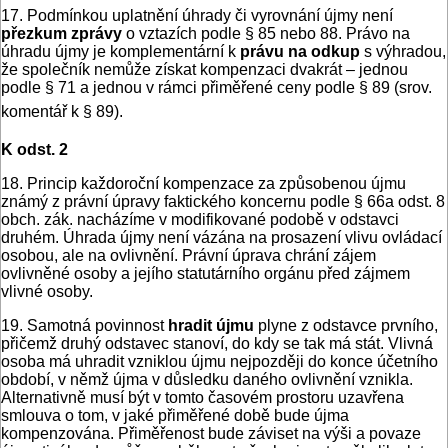
17. Podmínkou uplatnění úhrady či vyrovnání újmy není
přezkum zprávy
o vztazích podle § 85 nebo 88. Právo na
úhradu újmy je komplementární k
právu na odkup
s výhradou,
že společník nemůže získat kompenzaci dvakrát – jednou
podle § 71 a jednou v rámci přiměřené ceny podle § 89 (srov.
komentář k § 89).
K odst. 2
18. Princip každoroční kompenzace za způsobenou újmu
známý z právní úpravy faktického koncernu podle § 66a odst. 8
obch. zák. nacházíme v modifikované podobě v odstavci
druhém. Úhrada újmy není vázána na prosazení vlivu ovládací
osobou, ale na ovlivnění. Právní úprava chrání zájem
ovlivněné osoby a jejího statutárního orgánu před zájmem
vlivné osoby.
19. Samotná povinnost
hradit újmu
plyne z odstavce prvního,
přičemž druhý odstavec stanoví, do kdy se tak má stát. Vlivná
osoba má uhradit vzniklou újmu nejpozději do konce účetního
období, v němž újma v důsledku daného ovlivnění vznikla.
Alternativně musí být v tomto časovém prostoru uzavřena
smlouva o tom, v jaké přiměřené době bude újma
kompenzována. Přiměřenost bude záviset na výši a povaze