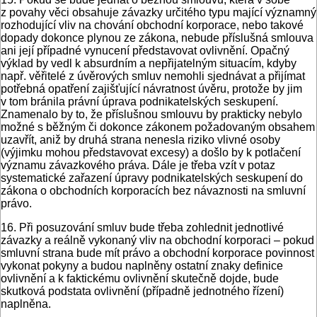
z povahy věci obsahuje závazky určitého typu mající významný
rozhodující vliv na chování obchodní korporace, nebo takové
dopady dokonce plynou ze zákona, nebude příslušná smlouva
ani její případné vynucení představovat ovlivnění. Opačný
výklad by vedl k absurdním a nepřijatelným situacím, kdyby
např. věřitelé z úvěrových smluv nemohli sjednávat a přijímat
potřebná opatření zajišťující návratnost úvěru, protože by jim
v tom bránila právní úprava podnikatelských seskupení.
Znamenalo by to, že příslušnou smlouvu by prakticky nebylo
možné s běžným či dokonce zákonem požadovaným obsahem
uzavřít, aniž by druhá strana nenesla riziko vlivné osoby
(výjimku mohou představovat excesy) a došlo by k potlačení
významu závazkového práva. Dále je třeba vzít v potaz
systematické zařazení úpravy podnikatelských seskupení do
zákona o obchodních korporacích bez návaznosti na smluvní
právo.
16. Při posuzování smluv bude třeba zohlednit jednotlivé
závazky a reálně vykonaný vliv na obchodní korporaci – pokud
smluvní strana bude mít právo a obchodní korporace povinnost
vykonat pokyny a budou naplněny ostatní znaky definice
ovlivnění a k faktickému ovlivnění skutečně dojde, bude
skutková podstata ovlivnění (případně jednotného řízení)
naplněna.