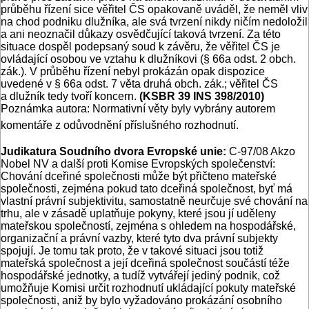
průběhu řízení sice věřitel ČS opakovaně uváděl, že neměl vliv
na chod podniku dlužníka, ale svá tvrzení nikdy ničím nedoložil
a ani neoznačil důkazy osvědčující taková tvrzení. Za této
situace dospěl podepsaný soud k závěru, že věřitel ČS je
ovládající osobou ve vztahu k dlužníkovi (§ 66a odst. 2 obch.
zák.). V průběhu řízení nebyl prokázán opak dispozice
uvedené v § 66a odst. 7 věta druhá obch. zák.; věřitel ČS
a dlužník tedy tvoří koncern.
(KSBR 39 INS 398/2010)
Poznámka autora: Normativní věty byly vybrány autorem
komentáře z odůvodnění příslušného rozhodnutí.
Judikatura Soudního dvora Evropské unie:
C-97/08 Akzo
Nobel NV a další proti Komise Evropských společenství:
Chování dceřiné společnosti může být přičteno mateřské
společnosti, zejména pokud tato dceřiná společnost, byť má
vlastní právní subjektivitu, samostatně neurčuje své chování na
trhu, ale v zásadě uplatňuje pokyny, které jsou jí uděleny
mateřskou společností, zejména s ohledem na hospodářské,
organizační a právní vazby, které tyto dva právní subjekty
spojují. Je tomu tak proto, že v takové situaci jsou totiž
mateřská společnost a její dceřiná společnost součástí téže
hospodářské jednotky, a tudíž vytvářejí jediný podnik, což
umožňuje Komisi určit rozhodnutí ukládající pokuty mateřské
společnosti, aniž by bylo vyžadováno prokázání osobního