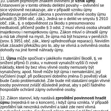
10. Dalším pojmovým znakem ovlivnění je
vznik újmy
.
Ustanovení je v tomto ohledu deliktní povahy – ovlivnění se
sice výslovně nezakazuje, ale v případě vzniku újmy
představuje porušení zákona s povinností vlivné osoby újmu
uhradit (§ 2894 obč. zák.). Jedná se o delikt ve smyslu § 2910
obč. zák., tj. o odpovědnost za škodu s presumovanou
nedbalostí, přičemž podle § 3 odst. 2 musí vlivná osoba uhradit
majetkovou i nemajetkovou újmu. Zákon mluví o úhradě újmy
a má tak zřejmě na mysli, že újma má být hrazena v penězích
(srov. § 3951 obč. zák., který upřednost­ňuje reparaci). Nevidím
však zásadní překážku pro to, aby se vlivná a ovlivněná osoba
dohodly na jiné formě náhrady újmy.
11.
Újma
může spočívat v jakékoliv materiální škodě, tj. ve
snížení příjmů či zisku, v nutnosti vynaložit vyšší či nové
náklady, které by bez vlivu vlivné osoby nemusely být
vynaloženy, apod. Nově může být újma i nemateriální, její
vyčíslení (např. při poškození dobrého jména či pověsti) však
bude často problematické. Zde bude mít statutární orgán vlivné
osoby povinnost zvlášť důsledně jednat, aby s péčí řádného
hospodáře ochránil zájmy ovlivněné osoby.
12. Zákon stanoví, kdy nastává
zproštění povinnosti hradit
újmu
(nejedná-li se o koncern), i když újma vznikla. V případě
zproštění tak nevzniká ovlivnění a také zde není vlivná