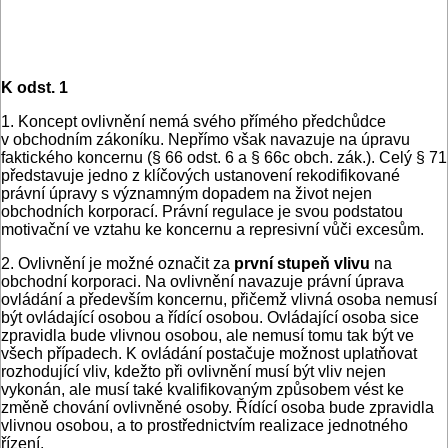
K odst. 1
1. Koncept ovlivnění nemá svého přímého předchůdce
v obchodním zákoníku. Nepřímo však navazuje na úpravu
faktického koncernu (§ 66 odst. 6 a § 66c obch. zák.). Celý § 71
představuje jedno z klíčových ustanovení rekodifikované
právní úpravy s významným dopadem na život nejen
obchodních korporací. Právní regulace je svou podstatou
motivační ve vztahu ke koncernu a represivní vůči excesům.
2. Ovlivnění je možné označit za
první stupeň vlivu
na
obchodní korporaci. Na ovlivnění navazuje právní úprava
ovládání a především koncernu, přičemž vlivná osoba nemusí
být ovládající osobou a řídící osobou. Ovládající osoba sice
zpravidla bude vlivnou osobou, ale nemusí tomu tak být ve
všech případech. K ovládání postačuje možnost uplatňovat
rozhodující vliv, kdežto při ovlivnění musí být vliv nejen
vykonán, ale musí také kvalifikovaným způsobem vést ke
změně chování ovlivněné osoby. Řídící osoba bude zpravidla
vlivnou osobou, a to prostřednictvím realizace jednotného
řízení.