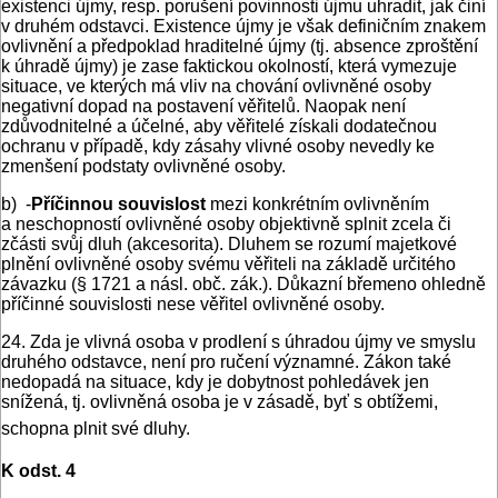
existenci újmy, resp. porušení povinnosti újmu uhradit, jak činí
v druhém odstavci. Existence újmy je však definičním znakem
ovlivnění a předpoklad hraditelné újmy (tj. absence zproštění
k úhradě újmy) je zase faktickou okolností, která vymezuje
situace, ve kterých má vliv na chování ovlivněné osoby
negativní dopad na postavení věřitelů. Naopak není
zdůvodnitelné a účelné, aby věřitelé získali dodatečnou
ochranu v případě, kdy zásahy vlivné osoby nevedly ke
zmenšení podstaty ovlivněné osoby.
b) ‑
Příčinnou souvislost
mezi konkrétním ovlivněním
a neschopností ovlivněné osoby objektivně splnit zcela či
zčásti svůj dluh (akcesorita). Dluhem se rozumí majetkové
plnění ovlivněné osoby svému věřiteli na základě určitého
závazku (§ 1721 a násl. obč. zák.). Důkazní břemeno ohledně
příčinné souvislosti nese věřitel ovlivněné osoby.
24. Zda je vlivná osoba v prodlení s úhradou újmy ve smyslu
druhého odstavce, není pro ručení významné. Zákon také
nedopadá na situace, kdy je dobytnost pohledávek jen
snížená, tj. ovlivněná osoba je v zásadě, byť s obtížemi,
schopna plnit své dluhy.
K odst. 4