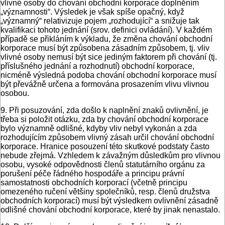
vlivné osoby do chování obchodní korporace doplněním
„významnosti“. Výsledek je však spíše opačný, když
„významný“ relativizuje pojem „rozhodující“ a snižuje tak
kvalifikaci tohoto jednání (srov. definici ovládání). V každém
případě se přikláním k výkladu, že změna chování obchodní
korporace musí být způsobena zásadním způsobem, tj. vliv
vlivné osoby nemusí být sice jediným faktorem při chování (tj.
příslušného jednání a rozhodnutí) obchodní korporace,
nicméně výsledná podoba chování obchodní korporace musí
být převážně určena a formována prosazením vlivu vlivnou
osobou.
9. Při posuzování, zda došlo k naplnění znaků ovlivnění, je
třeba si položit otázku, zda by chování obchodní korporace
bylo významně odlišné, kdyby vliv nebyl vykonán a zda
rozhodujícím způsobem vlivný zásah určil chování obchodní
korporace. Hranice posouzení této skutkové podstaty často
nebude zřejmá. Vzhledem k závaž­ným důsledkům pro vlivnou
osobu, vysoké odpovědnosti členů statutárního orgánu za
porušení péče řádného hospodáře a principu právní
samostatnosti obchodních korporací (včetně principu
omezeného ručení většiny společníků, resp. členů družstva
obchodních korporací) musí být výsledkem ovlivnění zásadně
odlišné chování obchodní korporace, které by jinak nenastalo.