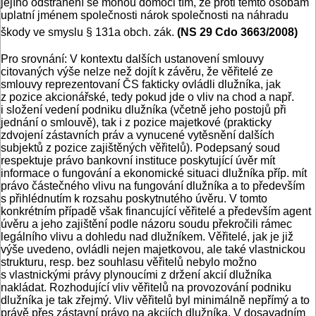
jejího odstranění se mohou domoci tím, že proti těmto osobám
uplatní jménem společnosti nárok společnosti na náhradu
škody ve smyslu § 131a obch. zák.
(NS 29 Cdo 3663/2008)
Pro srovnání: V kontextu dalších ustanovení smlouvy
citovaných výše nelze než dojít k závěru, že věřitelé ze
smlouvy reprezentovaní ČS fakticky ovládli dlužníka, jak
z pozice akcionářské, tedy pokud jde o vliv na chod a např.
i složení vedení podniku dlužníka (včetně jeho postojů při
jednání o smlouvě), tak i z pozice majetkové (prakticky
zdvojení zástavních práv a vynucené vytěsnění dalších
subjektů z pozice zajištěných věřitelů). Podepsaný soud
respektuje právo bankovní instituce poskytující úvěr mít
informace o fungování a ekonomické situaci dlužníka příp. mít
právo částečného vlivu na fungování dlužníka a to především
s přihlédnutím k rozsahu poskytnutého úvěru. V tomto
konkrétním případě však financující věřitelé a především agent
úvěru a jeho zajištění podle názoru soudu překročili rámec
legálního vlivu a dohledu nad dlužníkem. Věřitelé, jak je již
výše uvedeno, ovládli nejen majetkovou, ale také vlastnickou
strukturu, resp. bez souhlasu věřitelů nebylo možno
s vlastnickými právy plynoucími z držení akcií dlužníka
nakládat. Rozhodující vliv věřitelů na provozování podniku
dlužníka je tak zřejmý. Vliv věřitelů byl minimálně nepřímý a to
právě přes zástavní právo na akciích dlužníka. V dosavadním