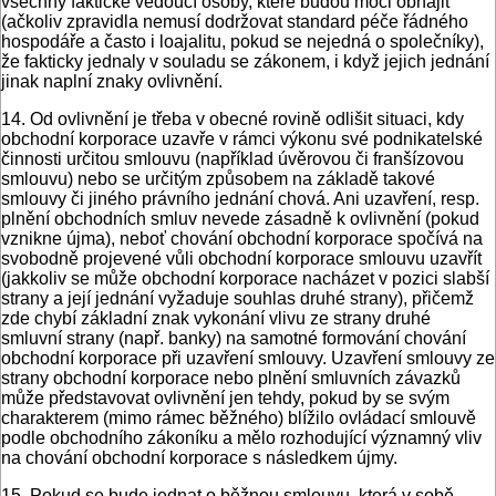
všechny faktické vedoucí osoby, které budou moci obhájit
(ačkoliv zpravidla nemusí dodržovat standard péče řádného
hospodáře a často i loa­jalitu, pokud se nejedná o společníky),
že fakticky jednaly v souladu se zákonem, i když jejich jednání
jinak naplní znaky ovlivnění.
14. Od ovlivnění je třeba v obecné rovině odlišit situaci, kdy
obchodní korporace uzavře v rámci výkonu své podnikatelské
činnosti určitou smlouvu (například úvěrovou či franšízovou
smlouvu) nebo se určitým způsobem na základě takové
smlouvy či jiného právního jednání chová. Ani uzavření, resp.
plnění obchodních smluv nevede zásadně k ovlivnění (pokud
vznikne újma), neboť chování obchodní korporace spočívá na
svobodně projevené vůli obchodní korporace smlouvu uzavřít
(jakkoliv se může obchodní korporace nacházet v pozici slabší
strany a její jednání vyžaduje souhlas druhé strany), přičemž
zde chybí základní znak vykonání vlivu ze strany druhé
smluvní strany (např. banky) na samotné formování chování
obchodní korporace při uzavření smlouvy. Uzavření smlouvy ze
strany obchodní korporace nebo plnění smluvních závazků
může představovat ovlivnění jen tehdy, pokud by se svým
charakterem (mimo rámec běžného) blížilo ovládací smlouvě
podle obchodního zákoníku a mělo rozhodující významný vliv
na chování obchodní korporace s následkem újmy.
15. Pokud se bude jednat o běžnou smlouvu, která v sobě