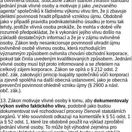
a ovlivněná osoba. Současně zákon stanoví zvláštní standard
jednání jinak vlivné osoby a motivuje ji jako „nezvaného
agenta“ společníků k řádnému výkonu vlivu tím, že ji zbavuje
deliktní povinnosti hradit případně vzniklou újmu. Obdobně
jako v případě pravidla podnikatelského úsudku je tomu tak
tehdy, jestliže vlivná osoba prokáže, že mohla v dobré víře
rozumně předpokládat, že k vykonání jejího vlivu došlo na
základě dostatečných informací a že je v zájmu ovlivněné
osoby. Zákon tedy nesankcionuje povinností uhradit újmu
ovlivněné osobě vlivnou osobu, která rozhodujícím
významným způsobem ovlivnila chování obchodní korporace,
pokud tak činila uvedeným kvalifikovaných způsobem. Jednání
vlivné osoby musí být proto informované a se zřetelem na
celkový zájem korporace. Zákon se opírá o § 212 odst. 2
obč. zák. zakotvující princip loajality společníků vůči korporaci
a zjevně spoléhá na další obecná ustanovení, jako je obecná
prevenční povinnost ohledně vzniku újmy (§ 2900 a násl.
obč. zák.).
13. Zákon motivuje vlivné osoby k tomu, aby
dokumentovaly
výkon svého faktického vlivu
, podobně jako budou
dokumentovat své rozhodovací procesy členové statutárních
orgánů. V této souvislosti odkazuji na komentáře k § 51 odst. 1
a § 52 odst. 1, které lze obdobně použít na výklad zproštění
jednání vlivné osoby. To může být výhodné zejména pro