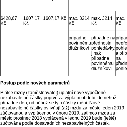
6428,67
1607,17
1607,17 Kč
max. 3214
max. 3214
max.
Kč
Kč
Kč
Kč
Kč
připadne
připadne na
připa
povinnému
přednostní
nepře
dlužníkovi
pohledávky,
pohl
jinak
a pří
připadne
na
povinnému
předn
dlužníkovi
pohl
Postup podle nových parametrů
Plátce mzdy (zaměstnavatel) uplatní nově vypočtené
nezabavitelné částky poprvé za výplatní období, do něhož
připadne den, od něhož se tyto částky mění. Nové
nezabavitelné částky ovlivňují (až) mzdu za měsíc leden 2019,
zúčtovanou a vyplácenou v únoru 2019, zatímco mzda za
měsíc prosinec 2018 vyplácená v lednu 2019 bude (ještě)
zúčtována podle dosavadních nezabavitelných částek.