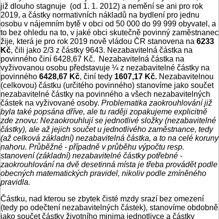
již dlouho stagnuje (od 1. 1. 2012) a nemění se ani pro rok
2019, a částky normativních nákladů na bydlení pro jednu
osobu v nájemním bytě v obci od 50 000 do 99 999 obyvatel, a
to bez ohledu na to, v jaké obci skutečně povinný zaměstnanec
žije
,
která je pro rok 2019 nově vládou ČR stanovena na
6233
Kč
, čili jako 2/3 z částky 9643. Nezabavitelná částka na
povinného činí 6428,67 Kč. Nezabavitelná částka na
vyživovanou osobu představuje ¼ z nezabavitelné částky na
povinného
6428,67 Kč
, činí tedy
1607,17 Kč.
Nezabavitelnou
(celkovou) částku (určitého povinného) stanovíme jako součet
nezabavitelné částky na povinného a všech nezabavitelných
částek na vyživované osoby.
Problematika zaokrouhlování již
byla také popsána dříve, ale tu raději zopakujeme explicitně
zde znovu: Nezaokrouhlují se jednotlivé složky (nezabavitelné
částky), ale až jejich součet u jednotlivého zaměstnance, tedy
(až celková základní) nezabavitelná částka, a to na celé koruny
nahoru. Průběžné - případně v průběhu výpočtu resp.
stanovení (základní) nezabavitelné částky potřebné -
zaokrouhlování na dvě desetinná místa je třeba provádět podle
obecných matematických pravidel, nikoliv podle zmíněného
pravidla.
Částku, nad kterou se zbytek čisté mzdy srazí bez omezení
(tedy po odečtení nezabavitelných částek), stanovíme obdobně
jako součet částky životního minima jednotlivce a částky