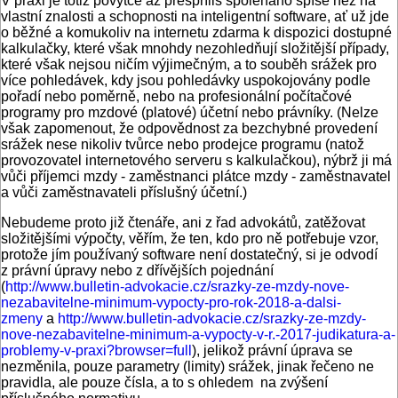
V praxi je totiž povýtce až přespříliš spoléháno spíše než na
vlastní znalosti a schopnosti na inteligentní software, ať už jde
o běžné a komukoliv na internetu zdarma k dispozici dostupné
kalkulačky, které však mnohdy nezohledňují složitější případy,
které však nejsou ničím výjimečným, a to souběh srážek pro
více pohledávek, kdy jsou pohledávky uspokojovány podle
pořadí nebo poměrně, nebo na profesionální počítačové
programy pro mzdové (platové) účetní nebo právníky. (Nelze
však zapomenout, že odpovědnost za bezchybné provedení
srážek nese nikoliv tvůrce nebo prodejce programu (natož
provozovatel internetového serveru s kalkulačkou), nýbrž ji má
vůči příjemci mzdy - zaměstnanci plátce mzdy - zaměstnavatel
a vůči zaměstnavateli příslušný účetní.)
Nebudeme proto již čtenáře, ani z řad advokátů, zatěžovat
složitějšími výpočty, věřím, že ten, kdo pro ně potřebuje vzor,
protože jím používaný software není dostatečný, si je odvodí
z právní úpravy nebo z dřívějších pojednání
(
http://www.bulletin-advokacie.cz/srazky-ze-mzdy-nove-
nezabavitelne-minimum-vypocty-pro-rok-2018-a-dalsi-
zmeny
a
http://www.bulletin-advokacie.cz/srazky-ze-mzdy-
nove-nezabavitelne-minimum-a-vypocty-v-r.-2017-judikatura-a-
problemy-v-praxi?browser=full
), jelikož právní úprava se
nezměnila, pouze parametry (limity) srážek, jinak řečeno ne
pravidla, ale pouze čísla, a to s ohledem na zvýšení