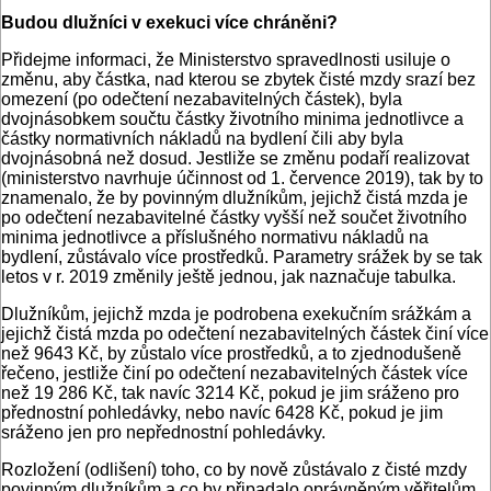
Budou dlužníci v exekuci více chráněni?
Přidejme informaci, že Ministerstvo spravedlnosti usiluje o
změnu, aby částka, nad kterou se zbytek čisté mzdy srazí bez
omezení (po odečtení nezabavitelných částek), byla
dvojnásobkem součtu částky životního minima jednotlivce a
částky normativních nákladů na bydlení čili aby byla
dvojnásobná než dosud. Jestliže se změnu podaří realizovat
(ministerstvo navrhuje účinnost od 1. července 2019), tak by to
znamenalo, že by povinným dlužníkům, jejichž čistá mzda je
po odečtení nezabavitelné částky vyšší než součet životního
minima jednotlivce a příslušného normativu nákladů na
bydlení, zůstávalo více prostředků. Parametry srážek by se tak
letos v r. 2019 změnily ještě jednou, jak naznačuje tabulka.
Dlužníkům, jejichž mzda je podrobena exekučním srážkám a
jejichž čistá mzda po odečtení nezabavitelných částek činí více
než 9643 Kč, by zůstalo více prostředků, a to zjednodušeně
řečeno, jestliže činí po odečtení nezabavitelných částek více
než 19 286 Kč, tak navíc 3214 Kč, pokud je jim sráženo pro
přednostní pohledávky, nebo navíc 6428 Kč, pokud je jim
sráženo jen pro nepřednostní pohledávky.
Rozložení (odlišení) toho, co by nově zůstávalo z čisté mzdy
povinným dlužníkům a co by připadalo oprávněným věřitelům,