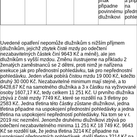
jinak
a pří
připadne
na
povinnému
předn
dlužníkovi
pohl
Uvedené opatření nepomůže dlužníkům s nižším příjmem
(dlužníkům, jejichž zbytek čisté mzdy po odečtení
nezabavitelných částek činí 9643 Kč a méně), ale jen
dlužníkům s vyšší mzdou. Změnu ilustrujeme na příkladu 2
ženatých zaměstnanců se 2 dětmi, proti nimž je nařízena
exekuce jak pro přednostní pohledávku, tak pro nepřednostní
pohledávku. Jeden však pobírá čistou mzdu 19 000 Kč, kdežto
druhý 30 000 Kč. Nezabavitelné minimum mají stejné, a to
6428,67 Kč na samotného dlužníka a 3 x částku na vyživované
osoby 1607,17 Kč, tedy celkem 11 251 Kč. U prvního dlužníka
zbývá z čisté mzdy 7749 Kč, které se rozdělí na 3 třetiny po
2583 Kč. Jedna třetina této částky zůstane dlužníkovi, jedna
třetina připadne na uspokojení přednostní pohledávky a jedna
třetina na uspokojení nepředností pohledávky. Na tom se v r.
2019 nic nezmění. Jenomže druhému dlužníkovi zbývá po
odečtení nezabavitelného minima 11 251 Kč 18 749 Kč. 9643
Kč se rozdělí tak, že jedna třetina 3214 Kč připadne na
uspokojení přednostních pohledávek, další třetina 3214 Kč na