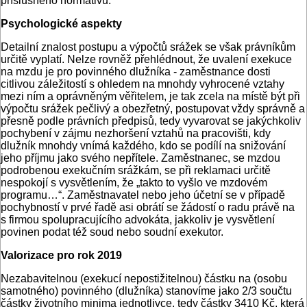
příslušného normativu.
Psychologické aspekty
Detailní znalost postupu a výpočtů srážek se však právníkům
určitě vyplatí. Nelze rovněž přehlédnout, že uvalení exekuce
na mzdu je pro povinného dlužníka - zaměstnance dosti
citlivou záležitostí s ohledem na mnohdy vyhrocené vztahy
mezi ním a oprávněným věřitelem, je tak zcela na místě být při
výpočtu srážek pečlivý a obezřetný, postupovat vždy správně a
přesně podle právních předpisů, tedy vyvarovat se jakýchkoliv
pochybení v zájmu nezhoršení vztahů na pracovišti, kdy
dlužník mnohdy vnímá každého, kdo se podílí na snižování
jeho příjmu jako svého nepřítele. Zaměstnanec, se mzdou
podrobenou exekučním srážkám, se při reklamaci určitě
nespokojí s vysvětlením, že „takto to vyšlo ve mzdovém
programu…“. Zaměstnavatel nebo jeho účetní se v případě
pochybností v prvé řadě asi obrátí se žádostí o radu právě na
s firmou spolupracujícího advokáta, jakkoliv je vysvětlení
povinen podat též soud nebo soudní exekutor.
Valorizace pro rok 2019
Nezabavitelnou (exekucí nepostižitelnou) částku na (osobu
samotného) povinného (dlužníka) stanovíme jako 2/3 součtu
částky životního minima jednotlivce, tedy částky 3410 Kč, která