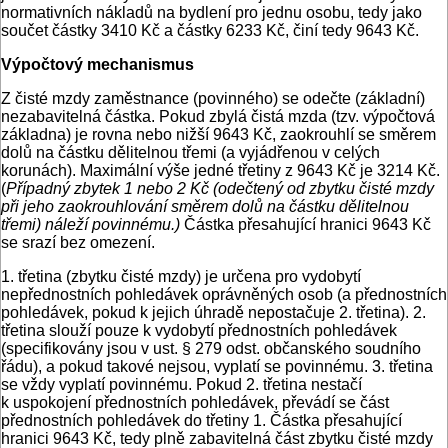
normativních nákladů na bydlení pro jednu osobu, tedy jako
součet částky 3410 Kč a částky 6233 Kč, činí tedy 9643 Kč.
Výpočtový mechanismus
Z čisté mzdy zaměstnance (povinného) se odečte (základní)
nezabavitelná částka. Pokud zbylá čistá mzda (tzv. výpočtová
základna) je rovna nebo nižší 9643 Kč, zaokrouhlí se směrem
dolů na částku dělitelnou třemi (a vyjádřenou v celých
korunách). Maximální výše jedné třetiny z 9643 Kč je 3214 Kč.
(
Případný zbytek 1 nebo 2 Kč (odečtený od zbytku čisté mzdy
při jeho zaokrouhlování směrem dolů na částku dělitelnou
třemi) náleží povinnému.)
Částka přesahující hranici 9643 Kč
se srazí bez omezení.
1. třetina (zbytku čisté mzdy) je určena pro vydobytí
nepřednostních pohledávek oprávněných osob (a přednostních
pohledávek, pokud k jejich úhradě nepostačuje 2. třetina). 2.
třetina slouží pouze k vydobytí přednostních pohledávek
(specifikovány jsou v ust. § 279 odst. občanského soudního
řádu), a pokud takové nejsou, vyplatí se povinnému. 3. třetina
se vždy vyplatí povinnému. Pokud 2. třetina nestačí
k uspokojení přednostních pohledávek, převádí se část
přednostních pohledávek do třetiny 1. Částka přesahující
hranici 9643 Kč, tedy plně zabavitelná část zbytku čisté mzdy