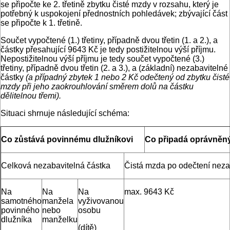
se připočte ke 2. třetině zbytku čisté mzdy v rozsahu, který je
potřebný k uspokojení přednostních pohledávek; zbývající část
se připočte k 1. třetině.
Součet vypočtené (1.) třetiny, případně dvou třetin (1. a 2.), a
částky přesahující 9643 Kč je tedy postižitelnou výší příjmu.
Nepostižitelnou výší příjmu je tedy součet vypočtené (3.)
třetiny, případně dvou třetin (2. a 3.), a (základní) nezabavitelné
částky
(a případný zbytek 1 nebo 2 Kč odečtený od zbytku čisté
mzdy při jeho zaokrouhlování směrem dolů na částku
dělitelnou třemi).
Situaci shrnuje následující schéma:
Co zůstává povinnému dlužníkovi
Co připadá oprávněn
Celková nezabavitelná částka
Čistá mzda po odečtení neza
Na
Na
Na
max. 9643 Kč
samotného
manžela
vyživovanou
povinného
nebo
osobu
dlužníka
manželku
(dítě)