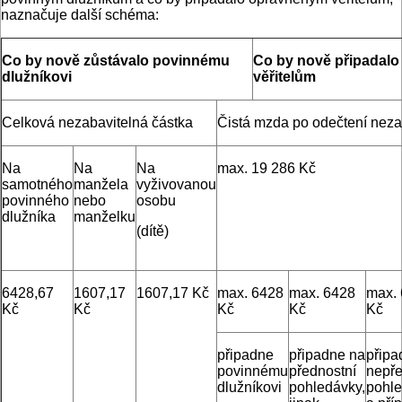
naznačuje další schéma:
Co by nově zůstávalo povinnému
Co by nově připadal
dlužníkovi
věřitelům
Celková nezabavitelná částka
Čistá mzda po odečtení neza
Na
Na
Na
max. 19 286 Kč
samotného
manžela
vyživovanou
povinného
nebo
osobu
dlužníka
manželku
(dítě)
6428,67
1607,17
1607,17 Kč
max. 6428
max. 6428
max.
Kč
Kč
Kč
Kč
Kč
připadne
připadne na
připa
povinnému
přednostní
nepře
dlužníkovi
pohledávky,
pohl