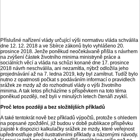
Příslušné nařízení vlády určující výši normativu vláda schválila
dne 12. 12. 2018 a ve Sbírce zákonů bylo vyhlášeno 20.
prosince 2018. Jenže poněkud neočekávaně přišla s návrhem
na zvýšení částek životního minima ministryně práce a
sociálních věcí a vláda na schůzi konané dne 17. prosince
2018 návrh neschválila, ani nezamítla, nýbrž odložila jeho
projednávání až na 7. ledna 2019, kdy byl zamítnut. Tudíž bylo
nutno z opatrnosti počkat s podáváním informací o pravidlech
srážek ze mzdy až do rozhodnutí vlády o výši životního
minima. A tak letos přicházíme s příspěvkem na toto téma
poněkud později, než byli v minulých letech čtenáři zvyklí.
Proč letos později a bez složitějších příkladů
A také tentokrát nově bez příkladů výpočtů, protože s ohledem
na popsané zpoždění, již budou v době publikace příspěvku
zajisté k dispozici kalkulačky srážek ze mzdy, které veřejnost
upřednostňuje před ilustrativními příklady a názornými návody.