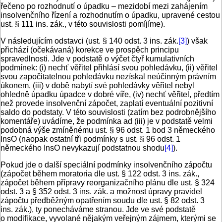
řečeno po rozhodnutí o úpadku – mezidobí mezi zahájením
insolvenčního řízení a rozhodnutím o úpadku, upravené cestou
ust. § 111 ins. zák., v této souvislosti pomíjíme).
V následujícím odstavci (ust. § 140 odst. 3 ins. zák.
[3]
) však
přichází (očekávaná) korekce ve prospěch principu
spravedlnosti. Jde v podstatě o výčet čtyř kumulativních
podmínek: (i) nechť věřitel přihlásí svou pohledávku, (ii) věřitel
svou započitatelnou pohledávku nezískal neúčinným právním
úkonem, (iii) v době nabytí své pohledávky věřitel nebyl
ohledně úpadku úpadce v dobré víře, (iv) nechť věřitel, předtím
než provede insolvenční zápočet, zaplatí eventuální pozitivní
saldo do podstaty. V této souvislosti (zatím bez podrobnějšího
komentáře) uvádíme, že podmínka ad (iii) je v podstatě velmi
podobná výše zmíněnému ust. § 96 odst. 1 bod 3 německého
InsO (naopak ostatní tři podmínky s ust. § 96 odst. 1
německého InsO nevykazují podstatnou shodu
[4]
).
Pokud jde o další speciální podmínky insolvenčního zápočtu
(zápočet během moratoria dle ust. § 122 odst. 3 ins. zák.,
zápočet během přípravy reorganizačního plánu dle ust. § 324
odst. 3 a § 352 odst. 3 ins. zák. a možnost úpravy pravidel
zápočtu předběžným opatřením soudu dle ust. § 82 odst. 3
ins. zák.), ty ponecháváme stranou. Jde ve své podstatě
o modifikace, vyvolané nějakým veřejným zájmem, kterými se