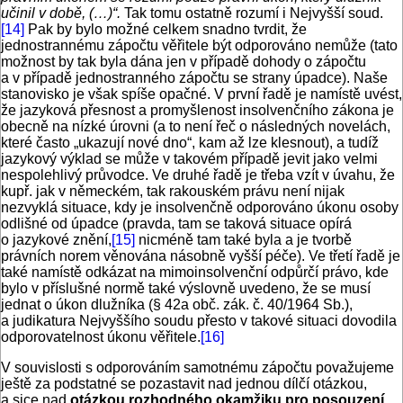
učinil v době, (…)“.
Tak tomu ostatně rozumí i Nejvyšší soud.
[14]
Pak by bylo možné celkem snadno tvrdit, že
jednostrannému zápočtu věřitele být odporováno nemůže (tato
možnost by tak byla dána jen v případě dohody o zápočtu
a v případě jednostranného zápočtu se strany úpadce). Naše
stanovisko je však spíše opačné. V první řadě je namístě uvést,
že jazyková přesnost a promyšlenost insolvenčního zákona je
obecně na nízké úrovni (a to není řeč o následných novelách,
které často „ukazují nové dno“, kam až lze klesnout), a tudíž
jazykový výklad se může v takovém případě jevit jako velmi
nespolehlivý průvodce. Ve druhé řadě je třeba vzít v úvahu, že
kupř. jak v německém, tak rakouském právu není nijak
nezvyklá situace, kdy je insolvenčně odporováno úkonu osoby
odlišné od úpadce (pravda, tam se taková situace opírá
o jazykové znění,
[15]
nicméně tam také byla a je tvorbě
právních norem věnována násobně vyšší péče). Ve třetí řadě je
také namístě odkázat na mimoinsolvenční odpůrčí právo, kde
bylo v příslušné normě také výslovně uvedeno, že se musí
jednat o úkon dlužníka (§ 42a obč. zák. č. 40/1964 Sb.),
a judikatura Nejvyššího soudu přesto v takové situaci dovodila
odporovatelnost úkonu věřitele.
[16]
V souvislosti s odporováním samotnému zápočtu považujeme
ještě za podstatné se pozastavit nad jednou dílčí otázkou,
a sice nad
otázkou rozhodného okamžiku pro posouzení