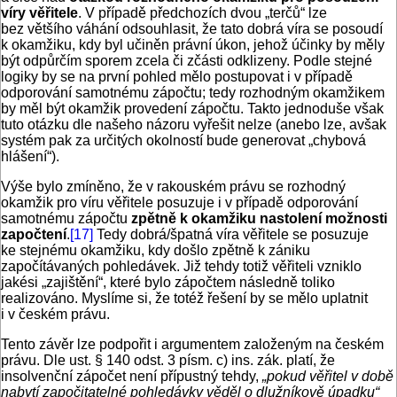
víry věřitele
. V případě předchozích dvou „terčů“ lze
bez většího váhání odsouhlasit, že tato dobrá víra se posoudí
k okamžiku, kdy byl učiněn právní úkon, jehož účinky by měly
být odpůrčím sporem zcela či zčásti odklizeny. Podle stejné
logiky by se na první pohled mělo postupovat i v případě
odporování samotnému zápočtu; tedy rozhodným okamžikem
by měl být okamžik provedení zápočtu. Takto jednoduše však
tuto otázku dle našeho názoru vyřešit nelze (anebo lze, avšak
systém pak za určitých okolností bude generovat „chybová
hlášení“).
Výše bylo zmíněno, že v rakouském právu se rozhodný
okamžik pro víru věřitele posuzuje i v případě odporování
samotnému zápočtu
zpětně k okamžiku nastolení možnosti
započtení
.
[17]
Tedy dobrá/špatná víra věřitele se posuzuje
ke stejnému okamžiku, kdy došlo zpětně k zániku
započítávaných pohledávek. Již tehdy totiž věřiteli vzniklo
jakési „zajištění“, které bylo zápočtem následně toliko
realizováno. Myslíme si, že totéž řešení by se mělo uplatnit
i v českém právu.
Tento závěr lze podpořit i argumentem založeným na českém
právu. Dle ust. § 140 odst. 3 písm. c) ins. zák. platí, že
insolvenční zápočet není přípustný tehdy,
„pokud věřitel v době
nabytí započitatelné pohledávky věděl o dlužníkově úpadku“