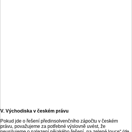
V. Východiska v českém právu
Pokud jde o řešení předinsolvenčního zápočtu v českém
právu, považujeme za potřebné výslovně uvést, že
neusilujeme o nalezení nějakého řešení „na zelené louce“
(de