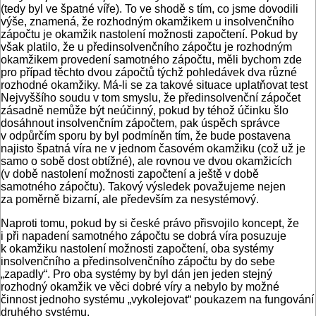
(tedy byl ve špatné víře). To ve shodě s tím, co jsme dovodili
výše, znamená, že rozhodným okamžikem u insolvenčního
zápočtu je okamžik nastolení možnosti započtení. Pokud by
však platilo, že u předinsolvenčního zápočtu je rozhodným
okamžikem provedení samotného zápočtu, měli bychom zde
pro případ těchto dvou zápočtů týchž pohledávek dva různé
rozhodné okamžiky. Má-li se za takové situace uplatňovat test
Nejvyššího soudu v tom smyslu, že předinsolvenční zápočet
zásadně nemůže být neúčinný, pokud by téhož účinku šlo
dosáhnout insolvenčním zápočtem, pak úspěch správce
v odpůrčím sporu by byl podmíněn tím, že bude postavena
najisto špatná víra ne v jednom časovém okamžiku (což už je
samo o sobě dost obtížné), ale rovnou ve dvou okamžicích
(v době nastolení možnosti započtení a ještě v době
samotného zápočtu). Takový výsledek považujeme nejen
za poměrně bizarní, ale především za nesystémový.
Naproti tomu, pokud by si české právo přisvojilo koncept, že
i při napadení samotného zápočtu se dobrá víra posuzuje
k okamžiku nastolení možnosti započtení, oba systémy
insolvenčního a předinsolvenčního zápočtu by do sebe
„zapadly“. Pro oba systémy by byl dán jen jeden stejný
rozhodný okamžik ve věci dobré víry a nebylo by možné
činnost jednoho systému „vykolejovat“ poukazem na fungování
druhého systému.