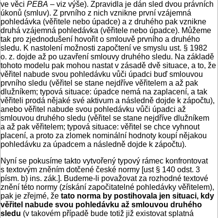
ve věci
PEBA
– viz výše). Zpravidla je dán sled dvou právních
úkonů (smluv). Z prvního z nich vznikne první vzájemná
pohledávka (věřitele nebo úpadce) a z druhého pak vznikne
druhá vzájemná pohledávka (věřitele nebo úpadce). Můžeme
tak pro zjednodušení hovořit o smlouvě prvního a druhého
sledu. K nastolení možnosti započtení ve smyslu ust. § 1982
o. z. dojde až po uzavření smlouvy druhého sledu. Na základě
tohoto modelu pak mohou nastat v zásadě dvě situace, a to, že
věřitel nabude svou pohledávku vůči úpadci buď smlouvou
prvního sledu (věřitel se stane nejdříve věřitelem a až pak
dlužníkem; typová situace: úpadce nemá na zaplacení, a tak
věřiteli prodá nějaké své aktivum a následně dojde k zápočtu),
anebo věřitel nabude svou pohledávku vůči úpadci až
smlouvou druhého sledu (věřitel se stane nejdříve dlužníkem
a až pak věřitelem; typová situace: věřitel se chce vyhnout
placení, a proto za zlomek nominální hodnoty koupí nějakou
pohledávku za úpadcem a následně dojde k zápočtu).
Nyní se pokusíme takto vytvořený typový rámec konfrontovat
s textovým zněním dotčené české normy [ust § 140 odst. 3
písm. b) ins. zák.]. Budeme-li považovat za rozhodné textové
znění této normy (získání započitatelné pohledávky věřitelem),
pak je zřejmé, že
tato norma by postihovala jen situaci, kdy
věřitel nabude svou pohledávku až smlouvou druhého
sledu
(v takovém případě bude totiž již existovat splatná