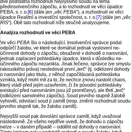
dvě podstatná rozhodnutí Nejvyššího soudu na téma
předinsolvenčního zápočtu, a to rozhodnutí ve věci úpadce
PEBA, s. r. o.
[6]
(dále jen „věc
PEBA
“), a rozhodnutí ve věci
úpadce Realitní a investiční společnost, s. r. o.
[7]
(dále jen „věc
RIS
“). Obě tato rozhodnutí níže stručně analyzujeme.
Analýza rozhodnutí ve věci PEBA
Ve věci
PEBA
šlo o následující. Insolvenční správce podal
odpůrčí žalobu, ve které se domáhal jednak vyslovení ne­
účinnosti dohody o zápočtu, obsažené v dohodě o narovnání,
jednak zaplacení pohledávky úpadce, která v důsledku ne­
účinného zápočtu nezanikla. Jinak řečeno, správce (ve smyslu
rakouského práva) nesledoval první „terč“ (tj. odklizení dohody
o narovnání jako titulu, z něhož započítávaná pohledávka
vznikla, když mohl mít za to, že nechce znovu nastolit chaos,
který vládl před jejím uzavřením, či že původní pohledávky
existující před narovnáním jsou již promlčeny), ale třetí „terč“
(odklizení samotného zápočtu). Soud prvního stupně žalobě
vyhověl, odvolací soud ji zamítl (resp. změnil rozhodnutí soudu
prvního stupně tak, že žalobu zamítl).
Nejvyšší soud pak dovolání správce zamítl, když uvažoval
následovně. Ze všeho nejdříve uvedl, že dohodu o zápočtu
nelze – v daném případě – oddělit od dohody o narovnání.