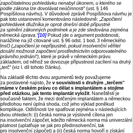
započitatelnou pohledávku nenabyl úkonem, u kterého se
podle zákona lze dovolávat ne­účinnosti“
(ust. § 146
Pospíšilova návrhu). V důvodové zprávě Pospíšilova návrhu je
pak toto ustanovení komentováno následovně:
„Započtení
pohledávek dlužníka je oproti dnešní době přípustné
za splnění zákonných podmínek a je zde sledována zejména
německá úprava.“
[10]
Pokud jde o argument podobnosti,
narážíme na již citované ust. § 96 odst. 1 bod. 3 německého
InsO
(„započtení je nepřípustné, pokud insolvenční věřitel
dosáhl možnosti započtení prostřednictvím odporovatelného
právního jednání“)
, které je právě v německém právu
základem, od něhož se dovozuje přípustnost zacílení na druhý
„terč“ (viz I. díl tohoto článku).
Na základě těchto dvou argumentů tedy považujeme
za postavené najisto, že
v souvislosti s druhým „terčem“
máme v českém právu co dělat s implantátem a stojíme
před otázkou, jak tento implantát vyložit
. Naneštěstí je
současně faktem, že mezi dotčeným implantátem a německou
předlohou není úplná shoda, což jeho výklad poněkud
komplikuje. Odlišnosti lze spatřovat zejména v následujících
dvou ohledech: (i) česká norma je výslovně cílena jen
na insolvenční zápočet, kdežto německá norma má univerzální
platnost (uplatňuje se jak pro předinsolvenční, tak
pro insolvenční zápočet) a (ii) česká norma hovoří o získání