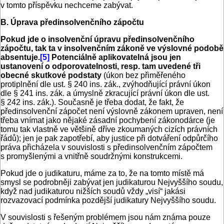
v tomto příspěvku nechceme zabývat.
B. Úprava předinsolvenčního zápočtu
Pokud jde o insolvenční úpravu předinsolvenčního
zápočtu, tak ta v insolvenčním zákoně ve výslovné podobě
absentuje.
[5]
Potenciálně aplikovatelná jsou jen
ustanovení o odporovatelnosti, resp. tam uvedené tři
obecné skutkové podstaty
(úkon bez přiměřeného
protiplnění dle ust. § 240 ins. zák., zvýhodňující právní úkon
dle § 241 ins. zák. a úmyslně zkracující právní úkon dle ust.
§ 242 ins. zák.). Současně je třeba dodat, že fakt, že
předinsolvenční zápočet není výslovně zákonem upraven, není
třeba vnímat jako nějaké zásadní pochybení zákonodárce (je
tomu tak vlastně ve většině dříve zkoumaných cizích právních
řádů); jen je pak zapotřebí, aby justice při dotváření odpůrčího
práva přicházela v souvislosti s předinsolvenčním zápočtem
s promyšlenými a vnitřně soudržnými konstrukcemi.
Pokud jde o judikaturu, máme za to, že na tomto místě má
smysl se podrobněji zabývat jen judikaturou Nejvyššího soudu,
když nad judikaturou nižších soudů vždy „visí“ jakási
rozvazovací podmínka pozdější judikatury Nejvyššího soudu.
V souvislosti s řešeným problémem jsou nám známa pouze