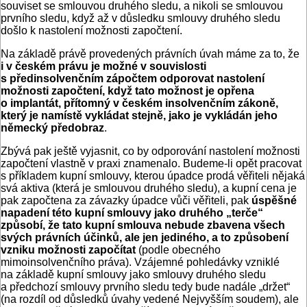
souviset se smlouvou druhého sledu, a nikoli se smlouvou
prvního sledu, když až v důsledku smlouvy druhého sledu
došlo k nastolení možnosti započtení.
Na základě právě provedených právních úvah máme za to, že
i v českém právu je možné v souvislosti
s předinsolvenčním zápočtem odporovat nastolení
možnosti započtení, když tato možnost je opřena
o implantát, přítomný v českém insolven­čním zákoně,
který je namístě vykládat stejně, jako je vykládán jeho
německý předobraz
.
Zbývá pak ještě vyjasnit, co by odporování nastolení možnosti
započtení vlastně v praxi znamenalo. Budeme-li opět pracovat
s příkladem kupní smlouvy, kterou úpadce prodá věřiteli nějaká
svá aktiva (která je smlouvou druhého sledu), a kupní cena je
pak započtena za závazky úpadce vůči věřiteli, pak
úspěšné
napadení této kupní smlouvy jako druhého „terče“
způsobí, že tato kupní smlouva nebude zbavena všech
svých právních účinků, ale jen jediného, a to způsobení
vzniku možnosti započítat
(podle obecného
mimoinsolvenčního práva). Vzájemné pohledávky vzniklé
na základě kupní smlouvy jako smlouvy druhého sledu
a předchozí smlouvy prvního sledu tedy bude nadále „držet“
(na rozdíl od důsledků úvahy vedené Nejvyšším soudem), ale