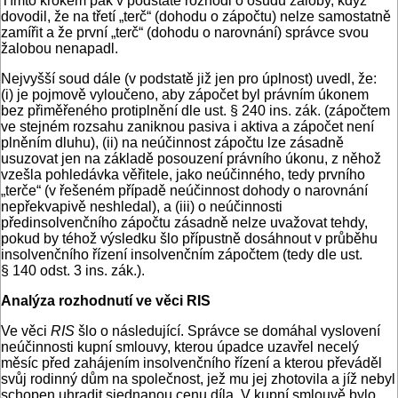
Tímto krokem pak v podstatě rozhodl o osudu žaloby, když
dovodil, že na třetí „terč“ (dohodu o zápočtu) nelze samostatně
zamířit a že první „terč“ (dohodu o narovnání) správce svou
žalobou nenapadl.
Nejvyšší soud dále (v podstatě již jen pro úplnost) uvedl, že:
(i) je pojmově vyloučeno, aby zápočet byl právním úkonem
bez přiměřeného protiplnění dle ust. § 240 ins. zák. (zápočtem
ve stejném rozsahu zaniknou pasiva i aktiva a zápočet není
plněním dluhu), (ii) na neúčinnost zápočtu lze zásadně
usuzovat jen na základě posouzení právního úkonu, z něhož
vzešla pohledávka věřitele, jako neúčinného, tedy prvního
„terče“ (v řešeném případě neúčinnost dohody o narovnání
nepřekvapivě neshledal), a (iii) o neúčinnosti
předinsolvenčního zápočtu zásadně nelze uvažovat tehdy,
pokud by téhož výsledku šlo přípustně dosáhnout v průběhu
insolvenčního řízení insolvenčním zápočtem (tedy dle ust.
§ 140 odst. 3 ins. zák.).
Analýza rozhodnutí ve věci RIS
Ve věci
RIS
šlo o následující. Správce se domáhal vyslovení
neúčinnosti kupní smlouvy, kterou úpadce uzavřel necelý
měsíc před zahájením insolvenčního řízení a kterou převáděl
svůj rodinný dům na společnost, jež mu jej zhotovila a jíž nebyl
schopen uhradit sjednanou cenu díla. V kupní smlouvě bylo