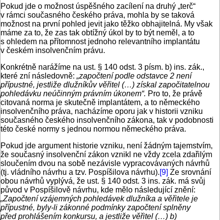
Pokud jde o možnost úspěšného zacílení na druhý „terč“
v rámci současného českého práva, mohla by se taková
možnost na první pohled jevit jako těžko obhajitelná. My však
máme za to, že zas tak obtížný úkol by to být neměl, a to
s ohledem na přítomnost jednoho relevantního implantátu
v českém insolvenčním právu.
Konkrétně narážíme na ust. § 140 odst. 3 písm. b) ins. zák.,
které zní následovně:
„započtení podle odstavce 2 není
přípustné, jestliže dlužníkův věřitel (…) získal započitatelnou
pohledávku neúčinným právním úkonem“.
Pro to, že právě
citovaná norma je skutečně implantátem, a to německého
insolvenčního práva, nacházíme oporu jak v historii vzniku
současného českého insolvenčního zákona, tak v podobnosti
této české normy s jednou normou německého práva.
Pokud jde argument historie vzniku, není žádným tajemstvím,
že současný insolvenční zákon vznikl ne vždy zcela zdařilým
sloučením dvou na sobě nezávisle vypracovávaných návrhů
(tj. vládního návrhu a tzv. Pospíšilova návrhu).
[9]
Ze srovnání
obou návrhů vyplývá, že ust. § 140 odst. 3 ins. zák. má svůj
původ v Pospíšilově návrhu, kde mělo následující znění:
„Započtení vzájemných pohledávek dlužníka a věřitele je
přípustné, byly-li zákonné podmínky započtení splněny
před prohlášením konkursu, a jestliže věřitel (…) b)