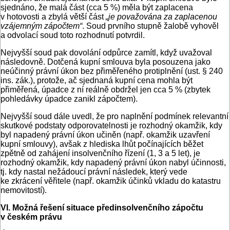
sjednáno, že malá část (cca 5 %) měla být zaplacena
v hotovosti a zbylá větší část
„je považována za zaplacenou
vzájemným zápočtem“
. Soud prvního stupně žalobě vyhověl
a odvolací soud toto rozhodnutí potvrdil.
Nejvyšší soud pak dovolání odpůrce zamítl, když uvažoval
následovně. Dotčená kupní smlouva byla posouzena jako
neúčinný právní úkon bez přiměřeného protiplnění (ust. § 240
ins. zák.), protože, ač sjednaná kupní cena mohla být
přiměřená, úpadce z ní reálně obdržel jen cca 5 % (zbytek
pohledávky úpadce zanikl zápočtem).
Nejvyšší soud dále uvedl, že pro naplnění podmínek relevantní
skutkové podstaty odporovatelnosti je rozhodný okamžik, kdy
byl napadený právní úkon učiněn (např. okamžik uzavření
kupní smlouvy), avšak z hlediska lhůt počínajících běžet
zpětně od zahájení insolvenčního řízení (1, 3 a 5 let), je
rozhodný okamžik, kdy napadený právní úkon nabyl účinnosti,
tj. kdy nastal nežádoucí právní následek, který vede
ke zkrácení věřitele (např. okamžik účinků vkladu do kata­stru
nemovitostí).
VI. Možná řešení situace předinsolvenčního zápočtu
v českém právu