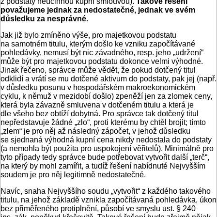
z podstaty neúčinnou kupní smlouvou).
Takové řešení
považujeme jednak za nedostatečné, jednak ve svém
důsledku za nesprávné.
Jak již bylo zmíněno výše, pro majetkovou podstatu
na samotném titulu, kterým došlo ke vzniku započítávané
pohledávky, nemusí být nic závadného, resp. jeho „udržení“
může být pro majetkovou podstatu dokonce velmi výhodné.
Jinak řečeno, správce může vědět, že pokud dotčený titul
odklidí a vrátí se mu dotčené aktivum do podstaty, pak jej (např.
v důsledku posunu v hospodářském makroekonomickém
cyklu, k němuž v mezidobí došlo) zpeněží jen za zlomek ceny,
která byla závazně smluvena v dotčeném titulu a která je
dle všeho bez obtíží dobytná. Pro správce tak dotčený titul
nepředstavuje žádné „zlo“, proti kterému by chtěl brojit; tímto
„zlem“ je pro něj až následný zápočet, v jehož důsledku
se sjednaná výhodná kupní cena nikdy nedostala do podstaty
(a nemohla být použita pro uspokojení věřitelů). Minimálně pro
tyto případy tedy správce bude potřebovat vytvořit další „terč“,
na který by mohl zamířit, a tudíž řešení nabídnuté Nejvyšším
soudem je pro něj legitimně nedostatečné.
Navíc, snaha Nejvyššího soudu „vytvořit“ z každého takového
titulu, na jehož základě vznikla započítávaná pohledávka, úkon
bez přiměřeného protiplnění, působí ve smyslu ust. § 240