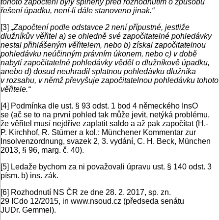
tohoto započtení byly splněny před rozhodnutím o způsobu
řešení úpadku, není-li dále stanoveno jinak.“
[3]
„Započtení podle odstavce 2 není přípustné, jestliže
dlužníkův věřitel a) se ohledně své započitatelné pohledávky
nestal přihlášeným věřitelem, nebo b) získal započitatelnou
pohledávku neúčinným právním úkonem, nebo c) v době
nabytí započitatelné pohledávky věděl o dlužníkově úpadku,
anebo d) dosud neuhradil splatnou pohledávku dlužníka
v rozsahu, v němž převyšuje započitatelnou pohledávku tohoto
věřitele.“
[4]
Podmínka dle ust. § 93 odst. 1 bod 4 německého InsO
se (ač se to na první pohled tak může jevit, netýká problému,
že věřitel musí nejdříve zaplatit saldo a až pak započítat (H.-
P. Kirchhof, R. Stürner a kol.: Münchener Kommentar zur
Insolvenzordnung, svazek 2, 3. vydání, C. H. Beck, München
2013, § 96, marg. č. 40).
[5]
Ledaže bychom za ni považovali úpravu ust. § 140 odst. 3
písm. b) ins. zák.
[6]
Rozhodnutí NS ČR ze dne 28. 2. 2017, sp. zn.
29 ICdo 12/2015, in www.nsoud.cz (předseda senátu
JUDr. Gemmel).