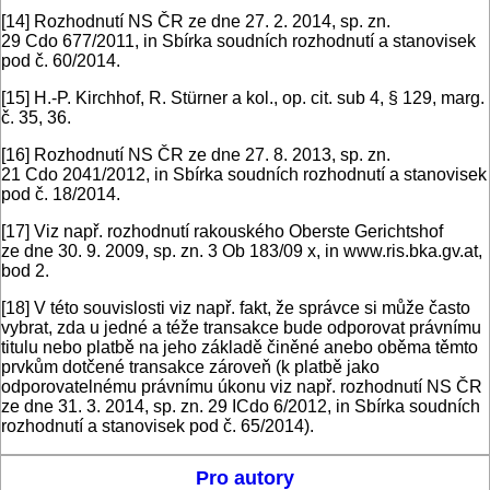
[14]
Rozhodnutí NS ČR ze dne 27. 2. 2014, sp. zn.
29 Cdo 677/2011, in Sbírka soudních rozhodnutí a stanovisek
pod č. 60/2014.
[15]
H.-P. Kirchhof, R. Stürner a kol., op. cit. sub 4, § 129, marg.
č. 35, 36.
[16]
Rozhodnutí NS ČR ze dne 27. 8. 2013, sp. zn.
21 Cdo 2041/2012, in Sbírka soudních rozhodnutí a stanovisek
pod č. 18/2014.
[17]
Viz např. rozhodnutí rakouského Oberste Gerichtshof
ze dne 30. 9. 2009, sp. zn. 3 Ob 183/09 x, in www.ris.bka.gv.at,
bod 2.
[18]
V této souvislosti viz např. fakt, že správce si může často
vybrat, zda u jedné a téže transakce bude odporovat právnímu
titulu nebo platbě na jeho základě činěné anebo oběma těmto
prvkům dotčené transakce zároveň (k platbě jako
odporovatelnému právnímu úkonu viz např. rozhodnutí NS ČR
ze dne 31. 3. 2014, sp. zn. 29 ICdo 6/2012, in Sbírka soudních
rozhodnutí a stanovisek pod č. 65/2014).
Pro autory