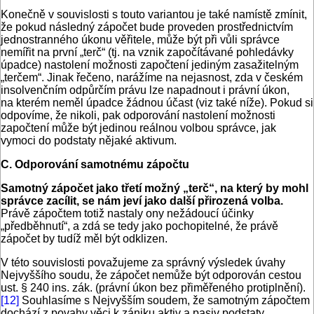
Konečně v souvislosti s touto variantou je také namístě zmínit,
že pokud následný zápočet bude proveden prostřednictvím
jednostranného úkonu věřitele, může být při vůli správce
nemířit na první „terč“ (tj. na vznik započítávané pohledávky
úpadce) nastolení možnosti započtení jediným zasažitelným
„terčem“. Jinak řečeno, narážíme na nejasnost, zda v českém
insolvenčním odpůrčím právu lze napadnout i právní úkon,
na kterém neměl úpadce žádnou účast (viz také níže). Pokud si
odpovíme, že nikoli, pak odporování nastolení možnosti
započtení může být jedinou reálnou volbou správce, jak
vymoci do podstaty nějaké aktivum.
C. Odporování samotnému zápočtu
Samotný zápočet jako třetí možný „terč“, na který by mohl
správce zacílit, se nám jeví jako další přirozená volba.
Právě zápočtem totiž nastaly ony nežádoucí účinky
„předběhnutí“, a zdá se tedy jako pochopitelné, že právě
zápočet by tudíž měl být odklizen.
V této souvislosti považujeme za správný výsledek úvahy
Nejvyššího soudu, že zápočet nemůže být odporován cestou
ust. § 240 ins. zák. (právní úkon bez přiměřeného protiplnění).
[12]
Souhlasíme s Nejvyšším soudem, že samotným zápočtem
dochází z povahy věci k zániku aktiv a pasiv podstaty