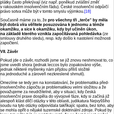
plátky často překrývají (viz např. poněkud zvláštní změť
v rakouském insolvenčním řádu). České insolvenční odpůrčí
právo sotva může být v tomto smyslu výjimkou.
[18]
Současně máme za to, že
pro všechny tři „terče“ by měla
být dobrá víra věřitele posuzována k jednomu a témže
okamžiku, a sice k okamžiku, kdy byl učiněn úkon,
na základě kterého vznikla započítávaná pohledávka
(ze
smlouvy druhého sledu), resp. kdy došlo k nastolení možnosti
započtení.
VII. Závěr
Pokud jde o závěr, rozhodli jsme se již znovu neshrnovat to, co
jsme uvedli shora (jednak leccos bylo zopakováno výše,
jednak některé myšlenky nám přijdou příliš složité
na jednoduché a zároveň nezkreslené shrnutí).
Omezíme se tedy jen na konstatování, že problematika před­
insolvenčního zápočtu je problematikou velmi složitou a že
považujeme za neudržitelné, aby v situaci, kdy česká
insolvenční praxe dospěla do vývojové fáze, kdy si začíná již
alespoň klást dílčí otázky v této oblasti, judikatura Nejvyššího
soudu na tyto otázky odpovídala takříkajíc spatra, bez toho, aby
se mohla opřít o nějaké tuzemské doktrinální zdroje. Pokud by