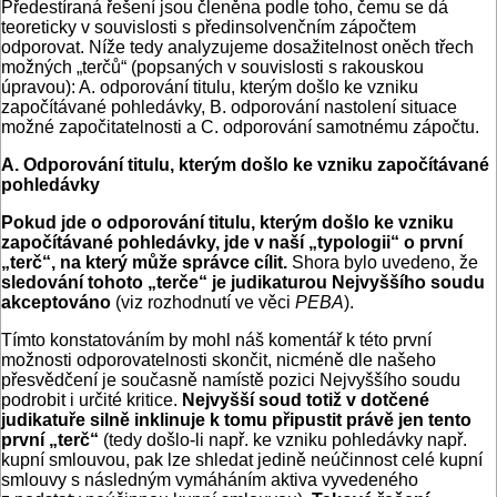
Předestíraná řešení jsou členěna podle toho, čemu se dá
teoreticky v souvislosti s předinsolvenčním zápočtem
odporovat. Níže tedy analyzujeme dosažitelnost oněch třech
možných „terčů“ (popsaných v souvislosti s rakouskou
úpravou): A. odporování titulu, kterým došlo ke vzniku
započítávané pohledávky, B. odporování nastolení situace
možné započitatelnosti a C. odporování samotnému zápočtu.
A. Odporování titulu, kterým došlo ke vzniku započítávané
pohledávky
Pokud jde o odporování titulu, kterým došlo ke vzniku
započítávané pohledávky, jde v naší „typologii“ o první
„terč“, na který může správce cílit.
Shora bylo uvedeno, že
sledování tohoto „terče“ je judikaturou Nejvyššího soudu
akceptováno
(viz rozhodnutí ve věci
PEBA
).
Tímto konstatováním by mohl náš komentář k této první
možnosti odporovatelnosti skončit, nicméně dle našeho
přesvědčení je současně namístě pozici Nejvyššího soudu
podrobit i určité kritice.
Nejvyšší soud totiž v dotčené
judikatuře silně inklinuje k tomu připustit právě jen tento
první „terč“
(tedy došlo-li např. ke vzniku pohledávky např.
kupní smlouvou, pak lze shledat jedině neúčinnost celé kupní
smlouvy s následným vymáháním aktiva vyvedeného