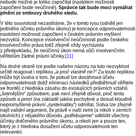
nebude možné je toliko započítat (nastolení možnosti
započtení bude neúčinné).
Správce tak bude moci vymáhat
plnění ze smlouvy druhého sledu.
V této souvislosti nezastíráme, že v tomto rysu (odnětí jen
jediného účinku právního úkonu) je koncepce odporovatelnosti
nastolení možnosti započtení v českém právním myšlení
nezvyklá. Koncepce insolvenční neúčinnosti podle českého
insolvenčního práva totiž zřejmě vždy vycházela
z předpokladu, že neúčinný úkon nemá vůči insolvenčním
věřitelům žádné právní účinky.
[11]
Na druhé straně lze podle našeho názoru na tuto nezvyklost
určitě reagovat i replikou
„a proč vlastně ne?“
Za touto replikou
může být úvaha o tom, že pokud lze dosáhnout účelu
odporovatelnosti (totiž eliminaci následků předběhnutí věřitele
ve frontě) z hlediska zásahu do existujících právních vztahů
„šetrnějším“ způsobem, pak není zřejmě důvod, proč tento
způsob
a
priori
(na základě jakési pochybné a dosud kloudně
nepromyšlené právní „systematiky“) odmítat. Sotva lze zřejmě
najít validní argument, že právě v naší zemi (a nikoli v zemích
okolních) z nějakého důvodu „potřebujeme“ odklidit všechny
účinky dotčeného právního úkonu, a nikoli jen a pouze ten,
který je z hlediska dosažení účelu odporovatelnosti ten
relevantní.