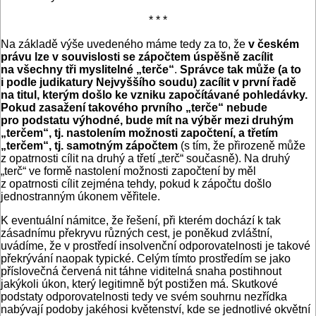
* * *
Na základě výše uvedeného máme tedy za to, že
v českém
právu lze v souvislosti se zápočtem úspěšně zacílit
na všechny tři mys­litelné „terče“
.
Správce tak může (a to
i podle judikatury Nejvyššího soudu) zacílit v první řadě
na titul, kterým došlo ke vzniku započítávané pohledávky.
Pokud zasažení takového prvního „terče“ nebude
pro podstatu výhodné, bude mít na výběr mezi druhým
„terčem“, tj. nastolením možnosti započtení, a třetím
„terčem“, tj. samotným zápočtem
(s tím, že přirozeně může
z opatrnosti cílit na druhý a třetí „terč“ současně). Na druhý
„terč“ ve formě nastolení možnosti započtení by měl
z opatrnosti cílit zejména tehdy, pokud k zápočtu došlo
jednostranným úkonem věřitele.
K eventuální námitce, že řešení, při kterém dochází k tak
zásadnímu překryvu různých cest, je poněkud zvláštní,
uvádíme, že v prostředí insolvenční odporovatelnosti je takové
překrývání naopak typické. Celým tímto prostředím se jako
příslovečná červená nit táhne viditelná snaha postihnout
jakýkoli úkon, který legitimně být postižen má. Skutkové
podstaty odporovatelnosti tedy ve svém souhrnu nezřídka
nabývají podoby jakéhosi květenství, kde se jednotlivé okvětní