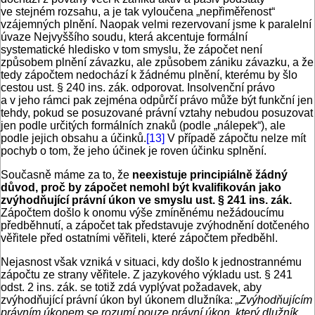
ve stejném rozsahu, a je tak vyloučena „nepřiměřenost“
vzájemných plnění. Naopak velmi rezervovaní jsme k paralelní
úvaze Nejvyššího soudu, která akcentuje formální
systematické hledisko v tom smyslu, že zápočet není
způsobem plnění závazku, ale způsobem zániku závazku, a že
tedy zápočtem nedochází k žádnému plnění, kterému by šlo
cestou ust. § 240 ins. zák. odporovat. Insolvenční právo
a v jeho rámci pak zejména odpůrčí právo může být funkční jen
tehdy, pokud se posuzované právní vztahy nebudou posuzovat
jen podle určitých formálních znaků (podle „nálepek“), ale
podle jejich obsahu a účinků.
[13]
V případě zápočtu nelze mít
pochyb o tom, že jeho účinek je roven účinku splnění.
Současně máme za to, že
neexistuje principiálně žádný
důvod, proč by zápočet nemohl být kvalifikován jako
zvýhodňující právní úkon ve smyslu ust. § 241 ins. zák.
Zápočtem došlo k onomu výše zmíněnému nežádoucímu
předběhnutí, a zápočet tak představuje zvýhodnění dotčeného
věřitele před ostatními věřiteli, které zápočtem předběhl.
Nejasnost však vzniká v situaci, kdy došlo k jednostrannému
zápočtu ze strany věřitele. Z jazykového výkladu ust. § 241
odst. 2 ins. zák. se totiž zdá vyplývat požadavek, aby
zvýhodňující právní úkon byl úkonem dlužníka:
„Zvýhodňujícím
právním úkonem se rozumí pouze právní úkon, který dlužník