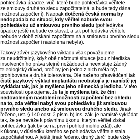
pohledávka úpadce, vůči které bude pohledávka věřitele
ze smlouvy druhého sledu započitatelná, a bude tedy dána
možnost započtení). Naopak
dotčená česká norma by
nedopadala na situaci, kdy věřitel nabude svou
pohledávku už smlouvou prvního sledu
(pohledávka
úpadce ještě nebude existovat, a tak pohledávka věřitele
nebude v době získání započitatelná a smlouvou prvního sledu
možnost započtení nastolena nebyla).
Takový závěr jazykového výkladu však považujeme
za neudržitelný, když obě načrtnuté situace jsou z hlediska
insolvenčního práva stejně nežádoucí a neexistuje žádný
teleologický důvod, proč by jen jedna z nich měla být
prohibována a druhá tolerována. Dle našeho přesvědčení tak
čistě jazykový výklad implantátu neobstojí a je namístě jej
vykládat tak, jak je myšlena jeho německá předloha
. V této
souvislosti opakujeme, že
ta je myšlena tak, že činí
nedovoleným nastolení možnosti započtení bez ohledu
na to, zda věřitel nabyl svou pohledávku již smlouvou
prvního sledu anebo až smlouvou druhého sledu
. Jinak
řečeno, ust. § 140 odst. 3 písm. b) ins. zák. je namístě vykládat
tak, že se neváže k právnímu úkonu, kterým věřitel získal
pohledávku (jak by se na první pohled mohlo zdát), ale
k úkonu, v důsledku kterého se pohledávka věřitele stala
započitatelnou. A ještě jinak řečeno, druhý „terč“ bude vždy