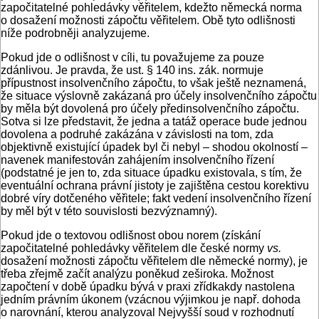
započitatelné pohledávky věřitelem, kdežto německá norma
o dosažení možnosti zápočtu věřitelem. Obě tyto odlišnosti
níže podrobněji analyzujeme.
Pokud jde o odlišnost v cíli, tu považujeme za pouze
zdánlivou. Je pravda, že ust. § 140 ins. zák. normuje
přípustnost insolvenčního zápočtu, to však ještě neznamená,
že situace výslovně zakázaná pro účely insolvenčního zápočtu
by měla být dovolená pro účely předinsolvenčního zápočtu.
Sotva si lze představit, že jedna a tatáž operace bude jednou
dovolena a podruhé zakázána v závislosti na tom, zda
objektivně existující úpadek byl či nebyl – shodou okolností –
navenek manifestován zahájením insolvenčního řízení
(podstatné je jen to, zda situace úpadku existovala, s tím, že
eventuální ochrana právní jistoty je zajištěna cestou korektivu
dobré víry dotčeného věřitele; fakt vedení insolvenčního řízení
by měl být v této souvislosti bezvýznamný).
Pokud jde o textovou odlišnost obou norem (získání
započitatelné pohledávky věřitelem dle české normy
vs.
dosažení možnosti zápočtu věřitelem dle německé normy), je
třeba zřejmě začít analýzu poněkud zeširoka. Možnost
započtení v době úpadku bývá v praxi zřídkakdy nastolena
jedním právním úkonem (vzácnou výjimkou je např. dohoda
o narovnání, kterou analyzoval Nejvyšší soud v rozhodnutí