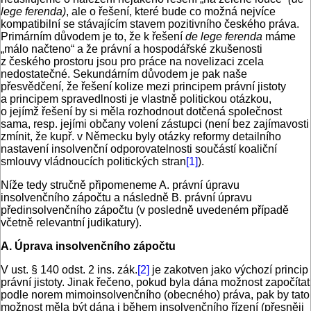
lege ferenda)
, ale o řešení, které bude co možná nejvíce
kompatibilní se stávajícím stavem pozitivního českého práva.
Primárním důvodem je to, že k řešení
de lege ferenda
máme
„málo načteno“ a že právní a hospodářské zkušenosti
z českého prostoru jsou pro práce na novelizaci zcela
nedostatečné. Sekundárním důvodem je pak naše
přesvědčení, že řešení kolize mezi principem právní jistoty
a principem spravedlnosti je vlastně politickou otázkou,
o jejímž řešení by si měla rozhodnout dotčená společnost
sama, resp. jejími občany volení zástupci (není bez zajímavosti
zmínit, že kupř. v Německu byly otázky reformy detailního
nastavení insolvenční odporovatelnosti součástí koaliční
smlouvy vládnoucích politických stran
[1]
).
Níže tedy stručně připomeneme A. právní úpravu
insolvenčního zápočtu a následně B. právní úpravu
předinsolvenčního zápočtu (v posledně uvedeném případě
včetně relevantní judikatury).
A. Úprava insolvenčního zápočtu
V ust. § 140 odst. 2 ins. zák.
[2]
je zakotven jako výchozí princip
právní jistoty. Jinak řečeno, pokud byla dána možnost započítat
podle norem mimoinsolvenčního (obecného) práva, pak by tato
možnost měla být dána i během insolvenčního řízení (přesněji