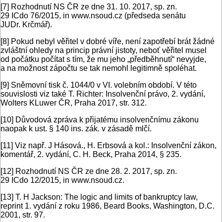
[7]
Rozhodnutí NS ČR ze dne 31. 10. 2017, sp. zn.
29 ICdo 76/2015, in www.nsoud.cz (předseda senátu
JUDr. Krčmář).
[8]
Pokud nebyl věřitel v dobré víře, není zapotřebí brát žádné
zvláštní ohledy na princip právní jistoty, neboť věřitel musel
od počátku počítat s tím, že mu jeho „předběhnutí“ nevyjde,
a na možnost zápočtu se tak nemohl legitimně spoléhat.
[9]
Sněmovní tisk č. 1044/0 v VI. volebním období. V této
souvislosti viz také T. Richter: Insolvenční právo, 2. vydání,
Wolters KLuwer ČR, Praha 2017, str. 312.
[10]
Důvodová zpráva k přijatému insolvenčnímu zákonu
naopak k ust. § 140 ins. zák. v zásadě mlčí.
[11]
Viz např. J Hásová., H. Erbsová a kol.: Insolvenční zákon,
komentář, 2. vydání, C. H. Beck, Praha 2014, § 235.
[12]
Rozhodnutí NS ČR ze dne 28. 2. 2017, sp. zn.
29 ICdo 12/2015, in www.nsoud.cz.
[13]
T. H Jackson: The logic and limits of bankruptcy law,
reprint 1. vydání z roku 1986, Beard Books, Washington, D.C.
2001, str. 97.