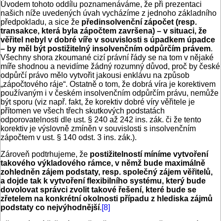
Úvodem tohoto oddílu poznamenáváme, že při prezentaci
našich níže uvedených úvah vycházíme z jednoho základního
předpokladu, a sice že
předinsolvenční zápočet (resp.
transakce, která byla zápočtem završena) – v situaci, že
věřitel nebyl v dobré víře v souvislosti s úpadkem úpadce
– by měl být postižitelný insolvenčním odpůrčím právem
.
Všechny shora zkoumané cizí právní řády se na tom v nějaké
míře shodnou a nevidíme žádný rozumný důvod, proč by české
odpůrčí právo mělo vytvořit jakousi enklávu na způsob
„zápočtového ráje“. Ostatně o tom, že dobrá víra je korektivem
používaným i v českém insolven­čním odpůrčím právu, nemůže
být sporu (viz např. fakt, že korektiv dobré víry věřitele je
přítomen ve všech třech skutkových podstatách
odporovatelnosti dle ust. § 240 až 242 ins. zák. či že tento
korektiv je výslovně zmíněn v souvislosti s insolven­čním
zápočtem v ust. § 140 odst. 3 ins. zák.).
Zároveň podtrhujeme, že
postižitelností míníme vytvoření
takového výkladového rámce, v němž bude maximálně
zohledněn zájem podstaty, resp. společný zájem věřitelů,
a dojde tak k vytvoření flexibilního systému, který bude
dovolovat správci zvolit takové řešení, které bude se
zřetelem na konkrétní okolnosti případu z hlediska zájmů
podstaty co nejvýhodnější
.
[8]