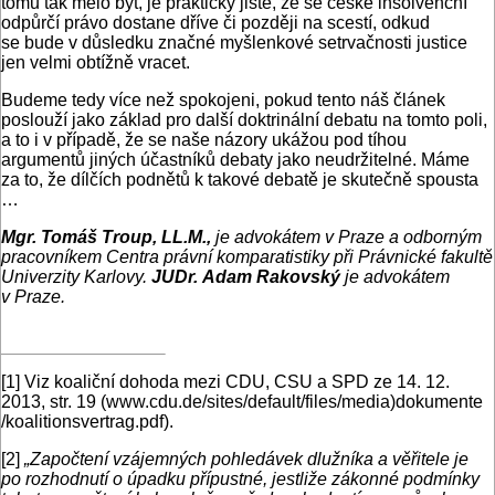
tomu tak mělo být, je prakticky jisté, že se české insolvenční
odpůrčí právo dostane dříve či později na scestí, odkud
se bude v důsledku značné myšlenkové setrvačnosti justice
jen velmi obtížně vracet.
Budeme tedy více než spokojeni, pokud tento náš článek
poslouží jako základ pro další doktrinální debatu na tomto poli,
a to i v případě, že se naše názory ukážou pod tíhou
argumentů jiných účastníků debaty jako neudržitelné. Máme
za to, že dílčích podnětů k takové debatě je skutečně spousta
…
Mgr. Tomáš Troup, LL.M.,
je advokátem v Praze a odborným
pracovníkem Centra právní komparatistiky při Právnické fakultě
Univerzity Karlovy.
JUDr. Adam Rakovský
je advokátem
v Praze.
[1]
Viz koaliční dohoda mezi CDU, CSU a SPD ze 14. 12.
2013, str. 19 (www.cdu.de/sites/default/files/media)dokumente
/koalitionsvertrag.pdf).
[2]
„Započtení vzájemných pohledávek dlužníka a věřitele je
po rozhodnutí o úpadku přípustné, jestliže zákonné podmínky