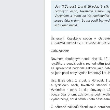
Ust. § 25 odst. 1 a § 48 odst. 1 zák.
fyzických osob, taxativně stanoví v
Vzhledem k tomu se do obchodního r
pouze údaj o tom, že na podíl byl vyd
list vydán nebyl.
Usnesení Krajského soudu v Ostrav
C 7942/RD10/KSOS, Fj 112822/2015/K
Odůvodnění:
Návrhem doručeným soudu dne 16. 12. 
rejstříku v souvislosti s rozhodnutím j
se společnost podřídila zákonu jako cel
na jeho podíl nebyl vydán kmenový list.
Ust. § 25 odst. 1 a ust. § 48 odst. 1 z
a fyzických osob, taxativně stanoví v
Vzhledem k tomu že dle citovaných zák
pouze údaj o tom, zda byl na podíl vydán
vydán nebyl, soud návrh v této části zamí
O náhradě nákladů řízení soud nerozhod