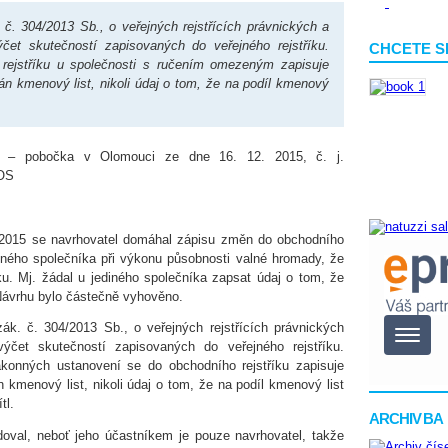
 č. 304/2013 Sb., o veřejných rejstřících právnických a
ýčet skutečností zapisovaných do veřejného rejstříku.
CHCETE S
ejstříku u společnosti s ručením omezeným zapisuje
án kmenový list, nikoli údaj o tom, že na podíl kmenový
ě – pobočka v Olomouci ze dne 16. 12. 2015, č. j.
SOS
2015 se navrhovatel domáhal zápisu změn do obchodního
ediného společníka při výkonu působnosti valné hromady, že
ku. Mj. žádal u jediného společníka zapsat údaj o tom, že
 Návrhu bylo částečně vyhověno.
ák. č. 304/2013 Sb., o veřejných rejstřících právnických
ýčet skutečností zapisovaných do veřejného rej­stříku.
onných ustanovení se do obchodního rejstříku zapisuje
 kmenový list, nikoli údaj o tom, že na podíl kmenový list
tl.
ARCHIV BA
oval, neboť jeho účastníkem je pouze navrhovatel, takže