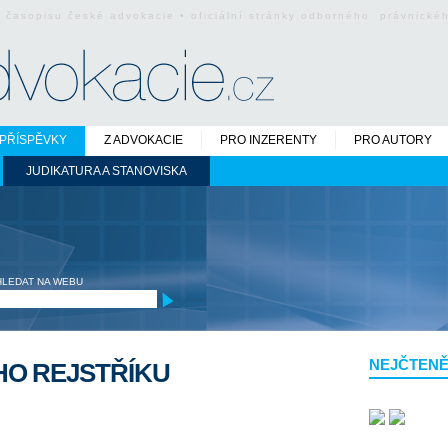
o časopisu české advokacie • oficiální stránky odborného právnick
PŘÍSPĚVKY
Z ADVOKACIE
PRO INZERENTY
PRO AUTORY
JUDIKATURA A STANOVISKA
HLEDAT NA WEBU
NEJČTENĚ
HO REJSTŘÍKU