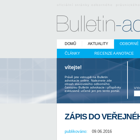
oficiální stránky odborného právnickéh
DOMŮ
AKTUALITY
ODBORNÉ 
ČLÁNKY
RECENZE A ANOTACE
vítejte!
Právě jste vstoupili na Bulletin
advokacie online. Naleznete zde
obsah stavovského odborného
časopisu Bulletin advokacie i příspěvky
VY
exklusivně určené jen pro tento portál.
ZÁPIS DO VEŘEJNÉ
publikováno:
09.06.2016