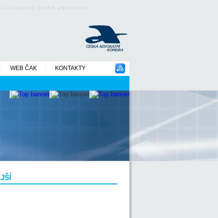
ého časopisu české advokacie
WEB ČAK
KONTAKTY
JŠÍ