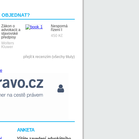
I OBJEDNAT?
Zákon o
Nesporná
advokacii a
řízení I
stavovské
450 Kč
předpisy
Wolters
Kluwer
přejít k recenzím (všechy tituly)
ANKETA
Vítáte zavedení advokátního