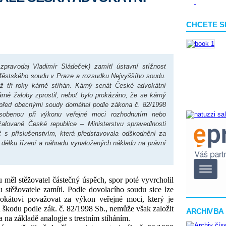
CHCETE S
pravodaj Vladimír Sládeček) zamítl ústavní stížnost
 Městského soudu v Praze a rozsudku Nejvyššího soudu.
ž tři roky kárně stíhán. Kárný senát České advokátní
né žaloby zprostil, neboť bylo prokázáno, že se kárný
í před obecnými soudy domáhal podle zákona č. 82/1998
sobenou při výkonu veřejné moci rozhodnutím nebo
lované České republice – Ministerstvu spravedlnosti
 s příslušenstvím, která představovala odškodnění za
 délku řízení a náhradu vynaložených nákladu na právní
 měl stěžovatel částečný úspěch, spor poté vyvrcholil
 stěžovatele zamítl. Podle dovolacího soudu sice lze
okátovi považovat za výkon veřejné moci, který je
a škodu podle zák. č. 82/1998 Sb., nemůže však založit
ARCHIV BA
 na základě analogie s trestním stíháním.