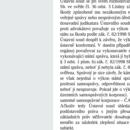
Ústavní soud se při svém rozhodování
Sb. ve světle čl. 36 odst. 3 Listiny
škody způsobené mu nezákonným roz
veřejné správy nebo nesprávným úřed
dosavadní judikatura Ústavního sou
proti advokátovi považuje za výkon 
státu za škodu podle zák. č. 82/1998 
Ústavní soud dospěl k závěru, že vý
ústavně konformní. V daném případě
orgánu) považovat za vykonavatele s
vykonávající státní správu, která jí 
§ 3 odst. 1 písm. b) zák. č. 82/1998
státní správu, neboť jí nebyla zák. č
svěřena. Správný je sice závěr, že ká
se však nejedná o výkon státní spr
profesní samosprávy, odpovědnost za
neboť ji neupravuje. Pokud jde o vý
územních samosprávných korporací. V
samotné samosprávné korporace – Č
Ačkoliv tedy Ústavní soud shled
podústavního práva s jistým přes
základních práv stěžovatele dosahuj
nemělo za následek zlepšení situace
subjekt.