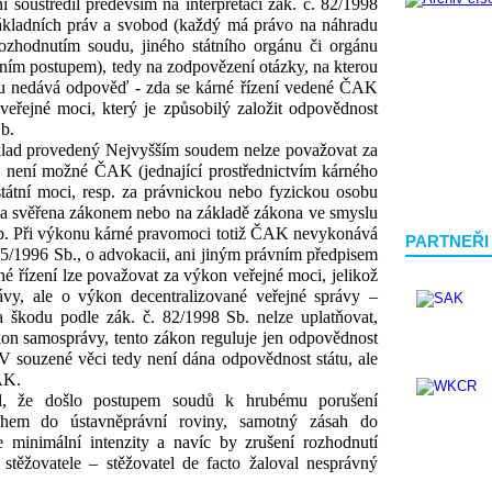
 soustředil především na interpretaci zák. č. 82/1998
 základních práv a svobod (každý má právo na náhradu
hodnutím soudu, jiného státního orgánu či orgánu
ním postupem), tedy na zodpovězení otázky, na kterou
du nedává odpověď - zda se kárné řízení vedené ČAK
veřejné moci, který je způsobilý založit odpovědnost
Sb.
klad provedený Nejvyšším soudem nelze považovat za
 není možné ČAK (jednající prostřednictvím kárného
tátní moci, resp. za právnickou nebo fyzickou osobu
byla svěřena zákonem nebo na základě zákona ve smyslu
 Sb. Při výkonu kárné pravomoci totiž ČAK nevykonává
PARTNEŘI
. 85/1996 Sb., o advokacii, ani jiným právním předpisem
rné řízení lze považovat za výkon veřejné moci, jelikož
ávy, ale o výkon decentralizované veřejné správy –
 škodu podle zák. č. 82/1998 Sb. nelze uplatňovat,
kon samosprávy, tento zákon reguluje jen odpovědnost
 souzené věci tedy není dána odpovědnost státu, ale
AK.
al, že došlo postupem soudů k hrubému porušení
ahem do ústavněprávní roviny, samotný zásah do
e minimální intenzity a navíc by zrušení rozhodnutí
 stěžovatele – stěžovatel de facto žaloval nesprávný