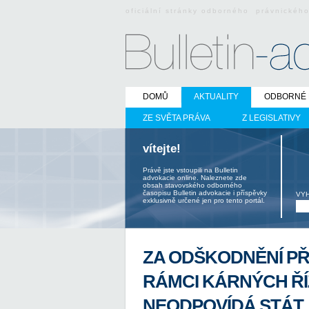
oficiální stránky odborného právnickéh
DOMŮ
AKTUALITY
ODBORNÉ 
ZE SVĚTA PRÁVA
Z LEGISLATIVY
vítejte!
Právě jste vstoupili na Bulletin
advokacie online. Naleznete zde
obsah stavovského odborného
časopisu Bulletin advokacie i příspěvky
VY
exklusivně určené jen pro tento portál.
ZA ODŠKODNĚNÍ PŘ
RÁMCI KÁRNÝCH ŘÍ
NEODPOVÍDÁ STÁT,