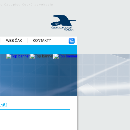
ého časopisu české advokacie
WEB ČAK
KONTAKTY
JŠÍ