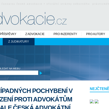
o časopisu české advokacie • oficiální stránky odborného právnick
PŘÍSPĚVKY
Z ADVOKACIE
PRO INZERENTY
PRO AUTORY
Z JUDIKATURY
HLEDAT NA WEBU
NEJČTENĚ
ÍPADNÝCH POCHYBENÍ V
ZENÍ PROTI ADVOKÁTŮM
 ALE ČESKÁ ADVOKÁTNÍ