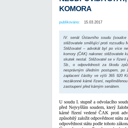
KOMORA
publikováno:
15.03.2017
IV. senát Ústavního soudu (soudce z
stěžovatele směřující proti rozsudku
Stěžovatel – advokát byl po více ne
komory (ČAK) nakonec stěžovatele kár
skutek nestal. Stěžovatel se v řízen
Sb., o odpovědnosti za škodu způ
nesprávným úředním postupem, po ža
zaplacení částky ve výši 365 920 Kč
nezákonné kárné řízení, nepřiměřenou
zastoupení před kárným senátem.
U soudu I. stupně a odvolacího soudu
před Nejvyšším soudem, který žalobu
kárné řízení vedené ČAK proti adv
způsobilý založit odpovědnost státu z
odpovědnost státu podle tohoto zákona