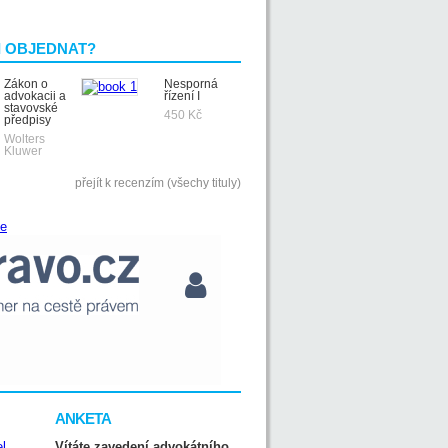
I OBJEDNAT?
Zákon o
Nesporná
advokacii a
řízení I
stavovské
450 Kč
předpisy
Wolters
Kluwer
přejít k recenzím (všechy tituly)
ANKETA
Vítáte zavedení advokátního