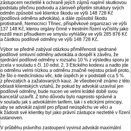
zástupcem nezletilé k ochraně jejích zájmů naplnil skutkovou
podstatu přečinu podvodu a zároveň přijetím struktury svých
odměn způsobil své klientce škodu ve výši 148 728 Kč
(podílová odměna advokáta), a dále způsobil škodu
protistraně, Nemocnici Třinec, příspěvkové organizaci ve výši
137 148 Kč, kterou orgány činné v trestním řízení vyčíslily jako
rozdíl mezi přísudkem ve smyslu vyhlášky ve výši 285 876 Kč
a částkou podílové odměny ve výši 148 728 Kč.
Výbor se předně zabýval otázkou přiměřenosti sjednané
podílové smluvní odměny advokáta a dospěl k závěru, že
sjednání podílové odměny v rozsahu 10 % z výsledku sporu je
zcela v souladu s čl. 10 odst. 2, 3 Etického kodexu a nadto jde
o odměnu velmi nízkou a odměnu značně nejistou právě proto,
že šlo o medicínskou věc, kde úspěch je v podstatě cca 5 %
z převzatých a zažalovaných kauz. Je všeobecně známo z této
oblasti klientských vztahů, že pokud by advokát uzavíral jen
podílové odměny, bude nucen ve velmi krátké době svou
kancelář uzavřít. Z toho důvodu bylo naprosto správné a
v souladu jak s advokátním tarifem, tak i s etickými principy,
aby se advokát zajistil pro případ neúspěchu ve věci a
k žádosti své klientky byl jako právní zástupce nezletilé v řízení
ustanoven.
V průběhu právního zastoupení vyvinul advokát maximální