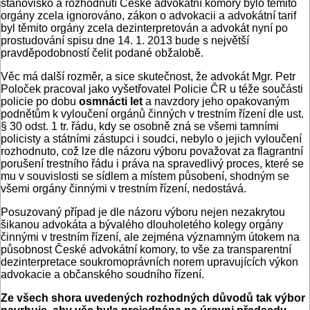
stanovisko a rozhodnutí České advokátní komory bylo těmito
orgány zcela ignorováno, zákon o advokacii a advokátní tarif
byl těmito orgány zcela dezinterpretován a advokát nyní po
prostudování spisu dne 14. 1. 2013 bude s největší
pravděpodobností čelit podané obžalobě.
Věc má další rozměr, a sice skutečnost, že advokát Mgr. Petr
Poloček pracoval jako vyšetřovatel Policie ČR u téže součásti
policie po dobu
osmnácti let
a navzdory jeho opakovaným
podnětům k vyloučení orgánů činných v trestním řízení dle ust.
§ 30 odst. 1 tr. řádu, kdy se osobně zná se všemi tamními
policisty a státními zástupci i soudci, nebylo o jejich vyloučení
rozhodnuto, což lze dle názoru výboru považovat za flagrantní
porušení trestního řádu i práva na spravedlivý proces, které se
mu v souvislosti se sídlem a místem působení, shodným se
všemi orgány činnými v trestním řízení, nedostává.
Posuzovaný případ je dle názoru výboru nejen nezakrytou
šikanou advokáta a bývalého dlouholetého kolegy orgány
činnými v trestním řízení, ale zejména významným útokem na
působnost České advokátní komory, to vše za transparentní
dezinterpretace soukromoprávních norem upravujících výkon
advokacie a občanského soudního řízení.
Ze všech shora uvedených rozhodných důvodů tak výbor