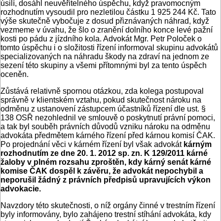
úsilí, dosáhl neuvěřitelného úspěchu, když pravomocným
rozhodnutím vysoudil pro nezletilou částku 1 925 244 Kč. Tato
výše skutečně vybočuje z dosud přiznávaných náhrad, když
vezmeme v úvahu, že šlo o zranění dolního konce levé pažní
kosti po pádu z jízdního kola. Advokát Mgr. Petr Poloček o
tomto úspěchu i o složitosti řízení informoval skupinu advokátů
specializovaných na náhradu škody na zdraví na jednom ze
sezení této skupiny a všemi přítomnými byl za tento úspěch
oceněn.
Zůstává relativně spornou otázkou, zda kolega postupoval
správně v klientském vztahu, pokud skutečnost nároku na
odměnu z ustanovení zástupcem účastníků řízení dle ust. §
138 OSŘ nezohlednil ve smlouvě o poskytnutí právní pomoci,
a tak byl souběh právních důvodů vzniku nároku na odměnu
advokáta předmětem kárného řízení před kárnou komisí ČAK.
Po projednání věci v kárném řízení byl však advokát
kárným
rozhodnutím ze dne 20. 1. 2012 sp. zn. K 129/2011 kárné
žaloby v plném rozsahu zproštěn, kdy kárný senát kárné
komise ČAK dospěl k závěru, že advokát nepochybil a
neporušil žádný z právních předpisů upravujících výkon
advokacie.
Navzdory této skutečnosti, o níž orgány činné v trestním řízení
byly informovány, bylo zahájeno trestní stíhání advokáta, kdy