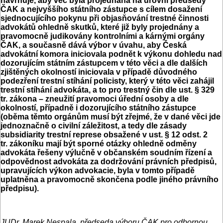
navrhuje, aby věc byla projednána na úrovni předsedy
ČAK a nejvyššího státního zástupce s cílem dosažení
sjednocujícího pokynu při objasňování trestné činnosti
advokátů ohledně skutků, které již byly projednány a
pravomocně judikovány kontrolními a kárnými orgány
ČAK, a současně dává výbor v úvahu, aby Česká
advokátní komora iniciovala podnět k výkonu dohledu nad
dozorujícím státním zástupcem v této věci a dle dalších
zjištěných okolností iniciovala v případě důvodného
podezření trestní stíhání policisty, který v této věci zahájil
trestní stíhání advokáta, a to pro trestný čin dle ust. § 329
tr. zákona – zneužití pravomoci úřední osoby a dle
okolností, případně i dozorujícího státního zástupce
(oběma těmto orgánům musí být zřejmé, že v dané věci jde
jednoznačně o civilní záležitost, a tedy dle zásady
subsidiarity trestní represe obsažené v ust. § 12 odst. 2
tr. zákoníku mají být sporné otázky ohledně odměny
advokáta řešeny výlučně v občanském soudním řízení a
odpovědnost advokáta za dodržování právních předpisů,
upravujících výkon advokacie, byla v tomto případě
uplatněna a pravomocně skončena podle jiného právního
předpisu).
JUDr. Marek Nespala, předseda výboru ČAK pro odbornou