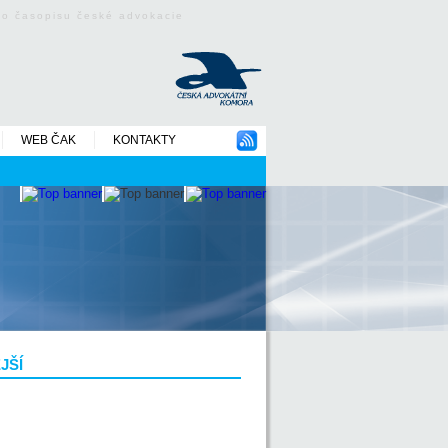
ého časopisu české advokacie
WEB ČAK
KONTAKTY
JŠÍ