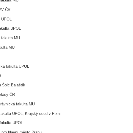
 fakulta MU
 AV ČR
PF UPOL
fakulta UPOL
á fakulta MU
akulta MU
ická fakulta UPOL
R
n Šolc Balaštík
 vlády ČR
rávnická fakulta MU
fakulta UPOL, Krajský soud v Plzni
 fakulta UPOL
d pro hlavní město Prahu