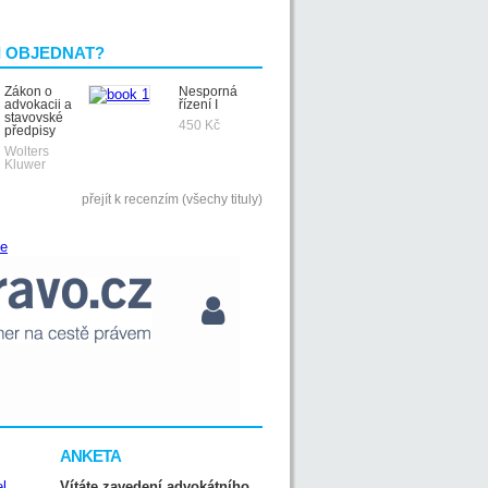
I OBJEDNAT?
Zákon o
Nesporná
advokacii a
řízení I
stavovské
450 Kč
předpisy
Wolters
Kluwer
přejít k recenzím (všechy tituly)
ANKETA
Vítáte zavedení advokátního