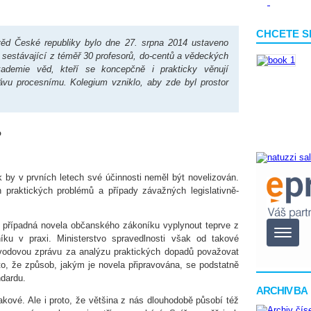
CHCETE S
ěd České republiky bylo dne 27. srpna 2014 ustaveno
sestávající z téměř 30 profesorů, do-centů a vědeckých
kademie věd, kteří se koncepčně i prakticky věnují
u procesnímu. Kolegium vzniklo, aby zde byl prostor
o
by v prvních letech své účinnosti neměl být novelizován.
 praktických problémů a případy závažných legislativně-
 případná novela občanského zákoníku vyplynout teprve z
ku v praxi. Ministerstvo spravedlnosti však od takové
důvodovou zprávu za analýzu praktických dopadů považovat
o, že způsob, jakým je novela připravována, se podstatně
ndardu.
ARCHIV BA
akové. Ale i proto, že většina z nás dlouhodobě působí též