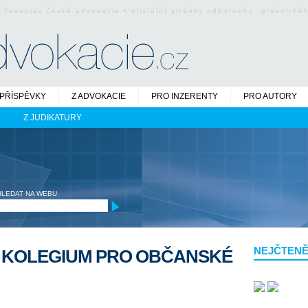
o časopisu české advokacie • oficiální stránky odborného právnick
PŘÍSPĚVKY
Z ADVOKACIE
PRO INZERENTY
PRO AUTORY
Z JUDIKATURY
HLEDAT NA WEBU
NEJČTENĚ
 KOLEGIUM PRO OBČANSKÉ