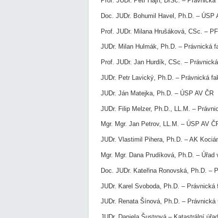
Prof. JUDr. Petr Hajn, DrSc. – Právnická
Doc. JUDr. Bohumil Havel, Ph.D. – ÚSP
Prof. JUDr. Milana Hrušáková, CSc. – 
JUDr. Milan Hulmák, Ph.D. – Právnická 
Prof. JUDr. Jan Hurdík, CSc. – Právnick
JUDr. Petr Lavický, Ph.D. – Právnická f
JUDr. Ján Matejka, Ph.D. – ÚSP AV ČR
JUDr. Filip Melzer, Ph.D., LL.M. – Právn
Mgr. Mgr. Jan Petrov, LL.M. – ÚSP AV Č
JUDr. Vlastimil Pihera, Ph.D. – AK Kociá
Mgr. Mgr. Dana Prudíková, Ph.D. – Úřad
Doc. JUDr. Kateřina Ronovská, Ph.D. – P
JUDr. Karel Svoboda, Ph.D. – Právnická 
JUDr. Renata Šínová, Ph.D. – Právnická
JUDr. Daniela Šustrová – Katastrální úřa