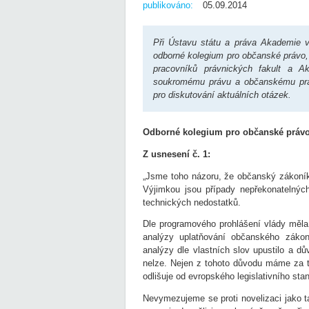
publikováno:
05.09.2014
Při Ústavu státu a práva Akademie v
odborné kolegium pro občanské právo, 
pracovníků právnických fakult a A
soukromému právu a občanskému práv
pro diskutování aktuálních otázek.
Odborné kolegium pro občanské práv
Z usnesení č. 1:
„Jsme toho názoru, že občanský zákoník 
Výjimkou jsou případy nepřekonatelných
technických nedostatků.
Dle programového prohlášení vlády měla
analýzy uplatňování občanského zákoní
analýzy dle vlastních slov upustilo a 
nelze. Nejen z tohoto důvodu máme za t
odlišuje od evropského legislativního sta
Nevymezujeme se proti novelizaci jako t