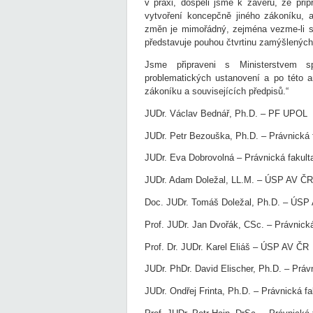
v praxi, dospěli jsme k závěru, že při
vytvoření koncepčně jiného zákoníku, a
změn je mimořádný, zejména vezme-li se
představuje pouhou čtvrtinu zamýšlených
Jsme připraveni s Ministerstvem spr
problematických ustanovení a po této 
zákoníku a souvisejících předpisů.“
JUDr. Václav Bednář, Ph.D. – PF UPOL
JUDr. Petr Bezouška, Ph.D. – Právnická
JUDr. Eva Dobrovolná – Právnická fakul
JUDr. Adam Doležal, LL.M. – ÚSP AV ČR
Doc. JUDr. Tomáš Doležal, Ph.D. – ÚSP
Prof. JUDr. Jan Dvořák, CSc. – Právnick
Prof. Dr. JUDr. Karel Eliáš – ÚSP AV ČR
JUDr. PhDr. David Elischer, Ph.D. – Práv
JUDr. Ondřej Frinta, Ph.D. – Právnická f