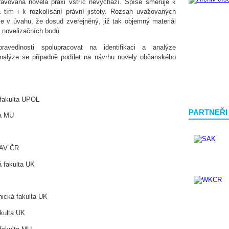
pravovaná novela praxi vstříc nevychází. Spíše směřuje k
 tím i k rozkolísání právní jistoty. Rozsah uvažovaných
 v úvahu, že dosud zveřejněný, již tak objemný materiál
 novelizačních bodů.
avedlnosti spolupracovat na identifikaci a analýze
analýze se případně podílet na návrhu novely občanského
 fakulta UPOL
PARTNEŘI
ta MU
 AV ČR
á fakulta UK
nická fakulta UK
akulta UK