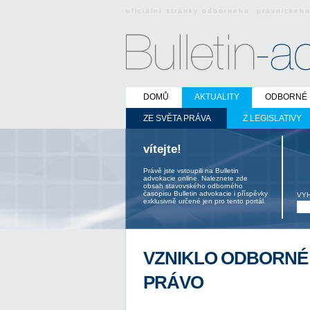
oficiální stránky odborného právnickéh
DOMŮ
AKTUALITY
ODBORNÉ 
ZE SVĚTA PRÁVA
Z LEGISLATIVY
vítejte!
Právě jste vstoupili na Bulletin
advokacie online. Naleznete zde
obsah stavovského odborného
časopisu Bulletin advokacie i příspěvky
VY
exklusivně určené jen pro tento portál.
VZNIKLO ODBORNÉ
PRÁVO