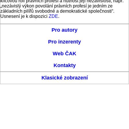
klíčovou roli právních profesí a nutnost její nezávislosti, např.
„nezávislý výkon povolání právních profesí je jedním ze
základních pilířů svobodné a demokratické společnosti“.
Usnesení je k dispozici
ZDE
.
Pro autory
Pro inzerenty
Web ČAK
Kontakty
Klasické zobrazení