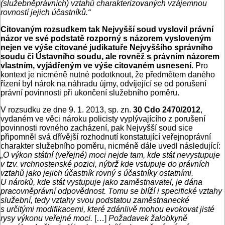
(služebněprávních) vztahů charakterizovaných vzájemnou
rovností jejich účastníků.“
Citovaným rozsudkem tak Nejvyšší soud vyslovil právní
názor ve své podstatě rozporný s názorem vysloveným
nejen ve výše citované judikatuře Nejvyššího správního
soudu či Ústavního soudu, ale rovněž s právním názorem
vlastním, vyjádřeným ve výše citovaném usnesení.
Pro
kontext je nicméně nutné podotknout, že předmětem daného
řízení byl nárok na náhradu újmy, odvíjející se od porušení
právní povinnosti při ukončení služebního poměru.
V rozsudku ze dne 9. 1. 2013, sp. zn.
30 Cdo 2470/2012
,
vydaném ve věci nároku policisty vyplývajícího z porušení
povinnosti rovného zacházení, pak Nejvyšší soud sice
připomněl svá dřívější rozhodnutí konstatující veřejnoprávní
charakter služebního poměru, nicméně dále uvedl následující:
„O výkon státní (veřejné) moci nejde tam, kde stát nevystupuje
v tzv. vrchnostenské pozici, nýbrž kde vstupuje do právních
vztahů jako jejich účastník rovný s účastníky ostatními.
U nároků, kde stát vystupuje jako zaměstnavatel, je dána
pracovněprávní odpovědnost. Tomu se blíží i specifické vztahy
služební, tedy vztahy svou podstatou zaměstnanecké
s určitými modifikacemi, které zdánlivě mohou evokovat jisté
rysy výkonu veřejné moci.
[…]
Požadavek žalobkyně