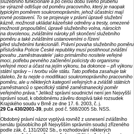
služebního funkcionáře a po celou dobu svého průběhu
se výrazně odlišuje od poměru pracovního, který je naopak
typickým poměrem soukromoprávním, jehož účastníci mají
rovné postavení. To se projevuje v právní úpravě služební
kázně, možnosti ukládat kázeňské odměny a tresty, omezené
možnosti propouštění, úpravě služebního volna, nárocích
na dovolenou, zvláštními nároky při skončení služebního
poměru a také zvláštními ustanoveními o řízení
před služebními funkcionáři. Právní povaha služebního poměru
příslušníka Policie České republiky musí postihnout zvláštní
povahu ‚zaměstnavatele‘ jako primárního nositele veřejné
moci, potřebu pevného začlenění policisty do organismu
veřejné moci a účast na jejím výkonu, ba dokonce – při výkonu
státní správy – i tvorbu vůle státu. Tato potřeba zasahuje tak
daleko, že tu nejde o modifikaci soukromoprávního pracovního
poměru, ale u některých kategorií veřejných a zvláště státních
zaměstnanců o specifický státně zaměstnanecký poměr
veřejného práva.“
Jelikož správní soudnictví není jen Nejvyšší
správní soud, k obdobnému závěru dospívá také rozsudek
Krajského soudu v Brně ze dne 17. 6. 2003, č. j.
29 Ca 430/2001-39
, publ. pod č. 588/2005 Sb. NSS.
Obdobný právní názor vyplývá rovněž z usnesení zvláštního
senátu (působícího při Nejvyšším správním soudu) zřízeného
podle zák. č. 131/2002 Sb., o rozhodování některých