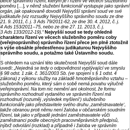
délce správního řízení, kterým je i řízení ve věcech služebního
poměru
[…]
, v němž služební funkcionář vystupuje jako správní
orgán, jak opakovaně dovodil Nejvyšší správní soud ve své
judikatuře (viz rozsudky Nejvyššího správního soudu ze dne
21. 9. 2011, č. j. 3 Ads 79/2011-62, ze dne 30. 4. 2012, č. j.
4 Ads 153/2011--75, nebo ze dne 27. 11. 2013, č. j.
3 Ads 133/2012-19).“
Nejvyšší soud se tedy ohledně
charakteru řízení ve věcech služebního poměru coby
(veřejnoprávního) správního řízení přece jen plně ztotožnil
s výše obsáhle předestřenou judikaturou Nejvyššího
správního soudu, a potažmo také Ústavního soudu.
S ohledem na uznání této skutečnosti Nejvyšší soud dále
uvedl:
„Nejedná se tedy o odpovědnost vyplývající ve smyslu
§ 98 odst. 1 zák. č. 361/2003 Sb. (ve spojení s § 1 odst. 4
zákona) z výkonu služby na základě hmotněprávního vztahu –
služebního poměru, který sám o sobě nemá povahu výlučně
veřejnoprávní. Na tom nic nemění ani okolnost, že formu
správního rozhodnutí vydaného ve správním řízení má
rozhodnutí (rozuměj ‚výsledek myšlení‘) služebního
funkcionáře jako představitele svého druhu ‚zaměstnavatele‘,
takže obranou proti němu není žaloba v občanském soudním
řízení, tak jako v případě jednání zaměstnavatele vůči
zaměstnanci podle obecných pracovněprávních předpisů,
nýbrž odvolání (rozklad) a případně i žaloba ve správním