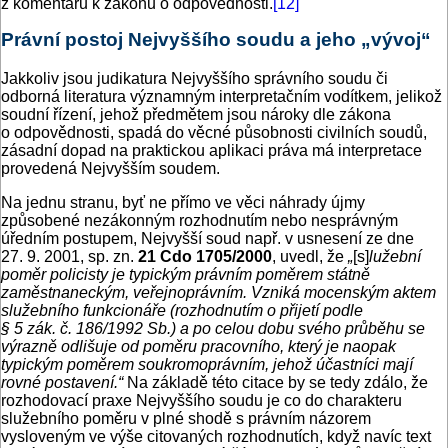
z komentářů k zákonu o odpovědnosti.
[12]
Právní postoj Nejvyššího soudu a jeho „vývoj“
Jakkoliv jsou judikatura Nejvyššího správního soudu či
odborná literatura významným interpretačním vodítkem, jelikož
soudní řízení, jehož předmětem jsou nároky dle zákona
o odpovědnosti, spadá do věcné působnosti civilních soudů,
zásadní dopad na praktickou aplikaci práva má interpretace
provedená Nejvyšším soudem.
Na jednu stranu, byť ne přímo ve věci náhrady újmy
způsobené nezákonným rozhodnutím nebo nesprávným
úředním postupem, Nejvyšší soud např. v usnesení ze dne
27. 9. 2001, sp. zn.
21
Cdo 1705/2000
, uvedl, že
„
[s]
lužební
poměr policisty je typickým právním poměrem státně
zaměstnaneckým, veřejnoprávním. Vzniká mocenským aktem
služebního funkcionáře (rozhodnutím o přijetí podle
§ 5 zák. č. 186/1992 Sb.) a po celou dobu svého průběhu se
výrazně odlišuje od poměru pracovního, který je naopak
typickým poměrem soukromoprávním, jehož účastníci mají
rovné postavení.“
Na základě této citace by se tedy zdálo, že
rozhodovací praxe Nejvyššího soudu je co do charakteru
služebního poměru v plné shodě s právním názorem
vysloveným ve výše citovaných rozhodnutích, když navíc text