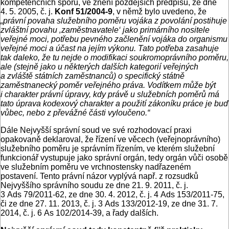
kompetenčních sporů, ve znění pozdějších předpisů, ze dne
4. 5. 2005, č. j.
Konf 51/2004-9
, v němž bylo uvedeno, že
„právní povaha služebního poměru vojáka z povolání postihuje
zvláštní povahu ‚zaměstnavatele‘ jako primárního nositele
veřejné moci, potřebu pevného začlenění vojáka do organismu
veřejné moci a účast na jejím výkonu. Tato potřeba zasahuje
tak daleko, že tu nejde o modifikaci soukromoprávního poměru,
ale (stejně jako u některých dalších kategorií veřejných
a zvláště státních zaměstnanců) o specifický státně
zaměstnanecký poměr veřejného práva. Vodítkem může být
i charakter právní úpravy, kdy právě u služebních poměrů má
tato úprava kodexový charakter a použití zákoníku práce je buď
vůbec, nebo z převážné části vyloučeno.“
Dále Nejvyšší správní soud ve své rozhodovací praxi
opakovaně deklaroval, že řízení ve věcech (veřejnoprávního)
služebního poměru je správním řízením, ve kterém služební
funkcionář vystupuje jako správní orgán, tedy orgán vůči osobě
ve služebním poměru ve vrchnostensky nadřazeném
postavení. Tento právní názor vyplývá např. z rozsudků
Nejvyššího správního soudu ze dne 21. 9. 2011, č. j.
3 Ads 79/2011-62, ze dne 30. 4. 2012, č. j. 4 Ads 153/2011-75,
či ze dne 27. 11. 2013, č. j. 3 Ads 133/2012-19, ze dne 31. 7.
2014, č. j. 6 As 102/2014-39, a řady dalších.