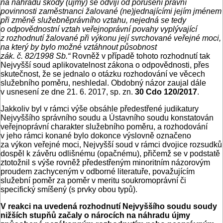
na náhradu škody (újmy) se odvíjí od porušení právní
povinnosti zaměstnanci žalované (ne)jednajícími jejím jménem
při změně služebněprávního vztahu, nejedná se tedy
o odpovědnostní vztah veřejnoprávní povahy vyplývající
z rozhodnutí žalované při výkonu její svrchované veřejné moci,
na který by bylo možné vztáhnout působnost
zák. č. 82/1998 Sb.“
Rovněž v případě tohoto rozhodnutí tak
Nejvyšší soud aplikovatelnost zákona o odpovědnosti, přes
skutečnost, že se jednalo o otázku rozhodování ve věcech
služebního poměru, neshledal. Obdobný názor zaujal dále
v usnesení ze dne 21. 6. 2017, sp. zn.
30 Cdo 120/2017
.
Jakkoliv byl v rámci výše obsáhle předestřené judikatury
Nejvyššího správního soudu a Ústavního soudu konstatován
veřejnoprávní charakter služebního poměru, a rozhodování
v jeho rámci konané bylo dokonce výslovně označeno
za výkon veřejné moci, Nejvyšší soud v rámci dvojice rozsudků
dospěl k závěru odlišnému (opačnému), přičemž se v podstatě
ztotožnil s výše rovněž předestřeným minoritním názorovým
proudem zachyceným v odborné literatuře, považujícím
služební poměr za poměr v meritu soukromoprávní či
specifický smíšený (s prvky obou typů).
V reakci na uvedená rozhodnutí Nejvyššího soudu soudy
nižších stupňů začaly o nárocích na náhradu újmy