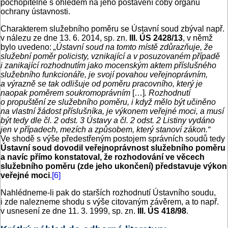
pochopitelné s ohledem na jeho postavení coby orgánu
ochrany ústavnosti.
Charakterem služebního poměru se Ústavní soud zbýval např.
v nálezu ze dne 13. 6. 2014, sp. zn.
III. ÚS 2428/13
, v němž
bylo uvedeno:
„Ústavní soud na tomto místě zdůrazňuje, že
služební poměr policisty, vznikající a v posuzovaném případě
i zanikající rozhodnutím jako mocenským aktem příslušného
služebního funkcionáře, je svojí povahou veřejnoprávním,
a výrazně se tak odlišuje od poměru pracovního, který je
naopak poměrem soukromoprávním
[…]
. Rozhodnutí
o propuštění ze služebního poměru, i když mělo být učiněno
na vlastní žádost příslušníka, je výkonem veřejné moci, a musí
být tedy dle čl. 2 odst. 3 Ústavy a čl. 2 odst. 2 Listiny vydáno
jen v případech, mezích a způsobem, který stanoví zákon.“
Ve shodě s výše předestřeným postojem správních soudů tedy
Ústavní soud dovodil veřejnoprávnost služebního poměru
a navíc přímo konstatoval, že rozhodování ve věcech
služebního poměru (zde jeho ukončení) představuje výkon
veřejné moci
.
[6]
Nahlédneme-li pak do starších rozhodnutí Ústavního soudu,
i zde nalezneme shodu s výše citovaným závěrem, a to např.
v usnesení ze dne 11. 3. 1999, sp. zn.
III. ÚS 418/98
.