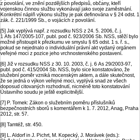
z povolání, ve znění pozdějších předpisů, občany, kteří
vojenskou činnou službu vykonávají jako svoje zaměstnání.
Konkrétní náplň výkonu služby je pak definována v § 24 odst. 1
zák. č. 221/1999 Sb., o vojácích z povolání.
[5]
Jak vyplývá např. z rozsudku NSS z 24. 5. 2006, č. j.
1 Afs 147/2005-107, publ. pod č. 923/2006 Sb. NSS, stěží bylo
možné přistoupit k přezkumu ve smyslu § 65 odst. 1 s. ř. s.,
pokud se nejednalo o individuální právní akt vydaný orgánem
veřejné moci z pozice jeho vrchnostenského postavení.
[6]
Již v rozsudku NSS z 30. 10. 2003, č. j. 6 As 29/2003-97,
publ. pod č. 415/2004 Sb. NSS, bylo sice konstatováno, že
služební poměr vzniká mocenským aktem, a dále skutečnost,
že se jedná o výkon veřejné moci, vyplývá snad ze všech
doposud citovaných rozhodnutí, nicméně toto konstatování
Ústavního soudu je ještě explicitnější.
[7]
P. Tomek: Zákon o služebním poměru příslušníků
bezpečnostních sborů s komentářem k 1. 7. 2012, Anag, Praha
2012, str. 57.
[8]
Tamtéž, str. 450.
[9]
L. Aldorf in J. Pichrt, M. Kopecký, J. Morávek (eds.):