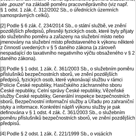
ale „pouze“ na základě poměru pracovněprávního (viz např.
§ 1 odst. 1 zák. č. 312/2002 Sb., o úřednících územních
samosprávných celků).
[2]
Podle § 6 zák. č. 234/2014 Sb., o státní službě, ve znění
pozdějších předpisů, přesněji fyzických osob, které byly přijaty
do služebního poměru a zařazeny na služební místo nebo
jmenovány na služební místo představeného k výkonu některé
z činností uvedených v § 5 daného zákona (a zároveň
nespadající do taxativního negativního výčtu obsaženého v § 2
daného zákona).
[3]
Podle § 1 odst. 1 zák. č. 361/2003 Sb., o služebním poměru
příslušníků bezpečnostních sborů, ve znění pozdějších
předpisů, fyzických osob, které vykonávají službu v rámci
Policie České republiky, Hasičského záchranného sboru
České republiky, Celní správy České republiky, Vězeňské
služby České republiky, Generální inspekce bezpečnostních
sborů, Bezpečnostní informační služby a Úřadu pro zahraniční
styky a informace. Konkrétní náplň výkonu služby je pak
definována v § 1 odst. 4 zák. č. 361/2003 Sb., o služebním
poměru příslušníků bezpečnostních sborů, ve znění pozdějších
předpisů.
[4]
Podle § 2 odst. 1 zák. č. 221/1999 Sb., o vojácích