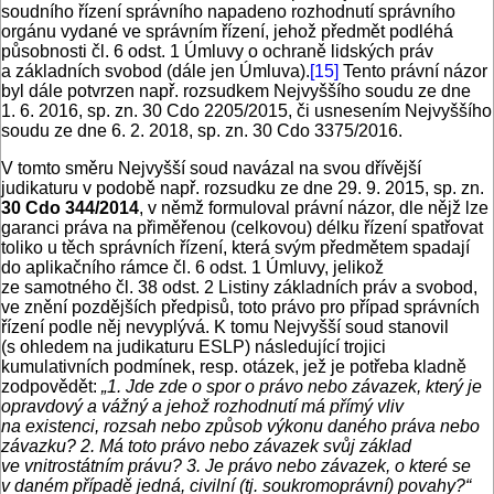
soudního řízení správního napadeno rozhodnutí správního
orgánu vydané ve správním řízení, jehož předmět podléhá
působnosti čl. 6 odst. 1 Úmluvy o ochraně lidských práv
a základních svobod (dále jen Úmluva).
[15]
Tento právní názor
byl dále potvrzen např. rozsudkem Nejvyššího soudu ze dne
1. 6. 2016, sp. zn. 30 Cdo 2205/2015, či usnesením Nejvyššího
soudu ze dne 6. 2. 2018, sp. zn. 30 Cdo 3375/2016.
V tomto směru Nejvyšší soud navázal na svou dřívější
judikaturu v podobě např. rozsudku ze dne 29. 9. 2015, sp. zn.
30 Cdo 344/2014
, v němž formuloval právní názor, dle nějž lze
garanci práva na přiměřenou (celkovou) délku řízení spatřovat
toliko u těch správních řízení, která svým předmětem spadají
do aplikačního rámce čl. 6 odst. 1 Úmluvy, jelikož
ze samotného čl. 38 odst. 2 Listiny základních práv a svobod,
ve znění pozdějších předpisů, toto právo pro případ správních
řízení podle něj nevyplývá. K tomu Nejvyšší soud stanovil
(s ohledem na judikaturu ESLP) následující trojici
kumulativních podmínek, resp. otázek, jež je potřeba kladně
zodpovědět:
„1. Jde zde o spor o právo nebo závazek, který je
opravdový a vážný a jehož rozhodnutí má přímý vliv
na existenci, rozsah nebo způsob výkonu daného práva nebo
závazku? 2. Má toto právo nebo závazek svůj základ
ve vnitrostátním právu? 3. Je právo nebo závazek, o které se
v daném případě jedná, civilní (tj. soukromoprávní) povahy?“