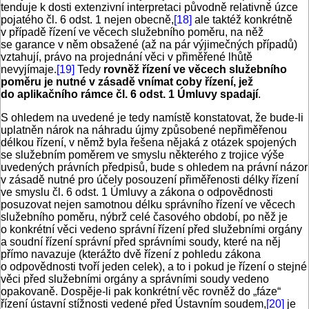
tenduje k dosti extenzivní interpretaci původně relativně úzce
pojatého čl. 6 odst. 1 nejen obecně,
[18]
ale taktéž konkrétně
v případě řízení ve věcech služebního poměru, na něž
se garance v něm obsažené (až na pár výjimečných případů)
vztahují, právo na projednání věci v přiměřené lhůtě
nevyjímaje.
[19]
Tedy
rovněž řízení ve věcech služebního
poměru je nutné v zásadě vnímat coby řízení, jež
do aplikačního rámce čl. 6 odst. 1 Úmluvy spadají
.
S ohledem na uvedené je tedy namístě konstatovat, že bude-li
uplatněn nárok na náhradu újmy způsobené nepřiměřenou
délkou řízení, v němž byla řešena nějaká z otázek spojených
se služebním poměrem ve smyslu některého z trojice výše
uvedených právních předpisů, bude s ohledem na právní názor
v zásadě nutné pro účely posouzení přiměřenosti délky řízení
ve smyslu čl. 6 odst. 1 Úmluvy a zákona o odpovědnosti
posuzovat nejen samotnou délku správního řízení ve věcech
služebního poměru, nýbrž celé časového období, po něž je
o konkrétní věci vedeno správní řízení před služebními orgány
a soudní řízení správní před správními soudy, které na něj
přímo navazuje (kterážto dvě řízení z pohledu zákona
o odpovědnosti tvoří jeden celek), a to i pokud je řízení o stejné
věci před služebními orgány a správními soudy vedeno
opakovaně. Dospěje-li pak konkrétní věc rovněž do „fáze“
řízení ústavní stížnosti vedené před Ústavním soudem,
[20]
je