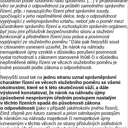
soudnictví podle soudního řádu správního.
[…]
V projednávané
věci se jedná o odpovědnost za průběh samotného správního
řízení, příp. i navazujícího řízení před správními soudy,
spočívající v jeho nepřiměřené délce, tedy o odpovědnost
vyplývající z veřejnoprávního vztahu, neboť jde o poměr mezi
účastníkem správního řízení a rozhodujícím správním orgánem,
byť jsou jimi příslušník bezpečnostního sboru a služební
funkcionář a předmětem řízení jsou práva a povinnosti
vyplývající ze služebního poměru.“
Dále pak Nejvyšší soud
v citovaném usnesení uzavřel, že nárok na náhradu
nemajetkové újmy vzniklé v důsledku porušení povinnosti
vydat rozhodnutí v zákonem stanovené lhůtě či v důsledku
nepřiměřené délky řízení ve věcech služebního poměru je
nutné posoudit podle zákona o odpovědnosti.
Nejvyšší soud tak na
jednu stranu uznal správněprávní
charakter řízení ve věcech služebního poměru se všemi
okolnostmi, které se k této skutečnosti váží, a dále
výslovně konstatoval, že nárok na náhradu újmy
způsobené nesprávným úředním postupem nastalým
v těchto řízeních spadá do působnosti zákona
o odpovědnosti
(jako v případě jakéhokoliv jiného řízení),
čímž zřejmě
pro
futuro
zamezil
a priori
odmítavým postojům
k nárokům na náhradu majetkové či nemajetkové újmy
vzneseným v těchto věcech ze strany příslušných ústředních