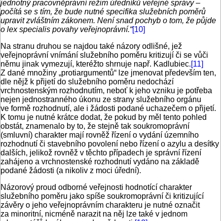
jednotný pracovněprávní režim úředníků veřejné správy –
počítá se s tím, že bude nutné specifika služebních poměrů
upravit zvláštním zákonem. Není snad pochyb o tom, že půjde
o lex specialis povahy veřejnoprávní.“
[10]
Na stranu druhou se najdou také názory odlišné, jež
veřejnoprávní vnímání služebního poměru kritizují či se vůči
němu jinak vymezují, kteréžto shrnuje např. Kadlubiec.
[11]
Z dané množiny „protiargumentů“ lze jmenovat především ten,
dle nějž k přijetí do služebního poměru nedochází
vrchnostenským rozhodnutím, neboť k jeho vzniku je potřeba
nejen jednostranného úkonu ze strany služebního orgánu
ve formě rozhodnutí, ale i žádosti podané uchazečem o přijetí.
K tomu je nutné krátce dodat, že pokud by měl tento pohled
obstát, znamenalo by to, že stejně tak soukromoprávní
(smluvní) charakter mají rovněž řízení o vydání územního
rozhodnutí či stavebního povolení nebo řízení o azylu a desítky
dalších, jelikož rovněž v těchto případech je správní řízení
zahájeno a vrchnostenské rozhodnutí vydáno na základě
podané žádosti (a nikoliv z moci úřední).
Názorový proud odborné veřejnosti hodnotící charakter
služebního poměru jako spíše soukromoprávní či kritizující
závěry o jeho veřejnoprávním charakteru je nutné označit
za minoritní, nicméně narazit na něj lze také v jednom