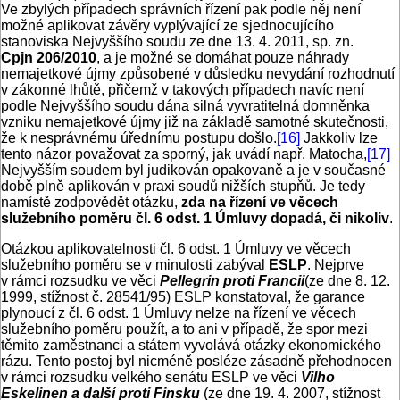
Ve zbylých případech správních řízení pak podle něj není
možné aplikovat závěry vyplývající ze sjednocujícího
stanoviska Nejvyššího soudu ze dne 13. 4. 2011, sp. zn.
Cpjn 206/2010
, a je možné se domáhat pouze náhrady
nemajetkové újmy způsobené v důsledku nevydání rozhodnutí
v zákonné lhůtě, přičemž v takových případech navíc není
podle Nejvyššího soudu dána silná vyvratitelná domněnka
vzniku nemajetkové újmy již na základě samotné skutečnosti,
že k nesprávnému úřednímu postupu došlo.
[16]
Jakkoliv lze
tento názor považovat za sporný, jak uvádí např. Matocha,
[17]
Nejvyšším soudem byl judikován opakovaně a je v současné
době plně aplikován v praxi soudů nižších stupňů. Je tedy
namístě zodpovědět otázku,
zda na řízení ve věcech
služebního poměru čl. 6 odst. 1 Úmluvy dopadá, či nikoliv
.
Otázkou aplikovatelnosti čl. 6 odst. 1 Úmluvy ve věcech
služebního poměru se v minulosti zabýval
ESLP
. Nejprve
v rámci rozsudku ve věci
Pellegrin proti Francii
(ze dne 8. 12.
1999, stížnost č. 28541/95) ESLP konstatoval, že garance
plynoucí z čl. 6 odst. 1 Úmluvy nelze na řízení ve věcech
služebního poměru použít, a to ani v případě, že spor mezi
těmito zaměstnanci a státem vyvolává otázky ekonomického
rázu. Tento postoj byl nicméně posléze zásadně přehodnocen
v rámci rozsudku velkého senátu ESLP ve věci
Vilho
Eskelinen a další proti Finsku
(ze dne 19. 4. 2007, stížnost