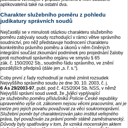
aplikovatelná také na ostatní dva.
Charakter služebního poměru z pohledu
judikatury správních soudů
Nejčastěji se v minulosti otázkou charakteru služebního
poměru zabývaly soudy rozhodující v rámci větve správního
soudnictví, pro něž představuje hodnocení charakteru
konkrétního právního poměru a úkonů v něm činěných
integrální součást zkoumání podmínek pro projednání žaloby
proti rozhodnutí správního orgánu ve smyslu § 65
zák. č. 150/2002 Sb., soudního řádu správního, ve znění
pozdějších předpisů (dále jen „s. ř. s.“).
Coby první z řady rozhodnutí je nutné zmínit rozsudek
Nejvyššího správního soudu ze dne 30. 10. 2003, č. j.
6 As 29/2003-97
, publ. pod č. 415/2004 Sb. NSS, v němž
Nejvyšší správní soud uvedl, že
„
[v]
ěci vyplývající
ze služebního poměru příslušníků Policie České republiky
upraveného výše cit. zákonem nejsou věcmi pracovními, ani je
nelze pro jejich povahu považovat za věci soukromoprávní.
Služební poměr byl charakterizován jako institut veřejného
práva, byl považován za právní poměr státně zaměstnanecký.
Důvody byly spatřovány v tom, že vzniká mocenským aktem