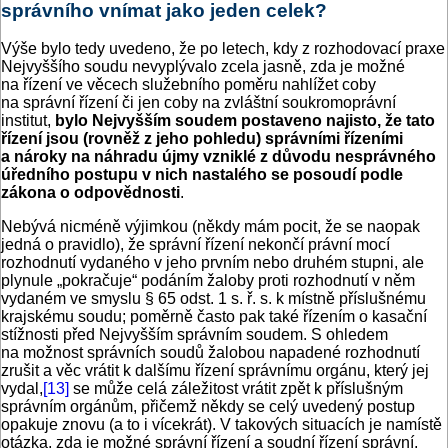
správního vnímat jako jeden celek?
Výše bylo tedy uvedeno, že po letech, kdy z rozhodovací praxe
Nejvyššího soudu nevyplývalo zcela jasně, zda je možné
na řízení ve věcech služebního poměru nahlížet coby
na správní řízení či jen coby na zvláštní soukromoprávní
institut,
bylo Nejvyšším soudem postaveno najisto, že tato
řízení jsou (rovněž z jeho pohledu) správními řízeními
a nároky na náhradu újmy vzniklé z důvodu nesprávného
úředního postupu v nich nastalého se posoudí podle
zákona o odpovědnosti
.
Nebývá nicméně výjimkou (někdy mám pocit, že se naopak
jedná o pravidlo), že správní řízení nekončí právní mocí
rozhodnutí vydaného v jeho prvním nebo druhém stupni, ale
plynule „pokračuje“ podáním žaloby proti rozhodnutí v něm
vydaném ve smyslu § 65 odst. 1 s. ř. s. k místně příslušnému
krajskému soudu; poměrně často pak také řízením o kasační
stížnosti před Nejvyšším správním soudem. S ohledem
na možnost správních soudů žalobou napadené rozhodnutí
zrušit a věc vrátit k dalšímu řízení správnímu orgánu, který jej
vydal,
[13]
se může celá záležitost vrátit zpět k příslušným
správním orgánům, přičemž někdy se celý uvedený postup
opakuje znovu (a to i vícekrát). V takových situacích je namístě
otázka, zda je možné správní řízení a soudní řízení správní,