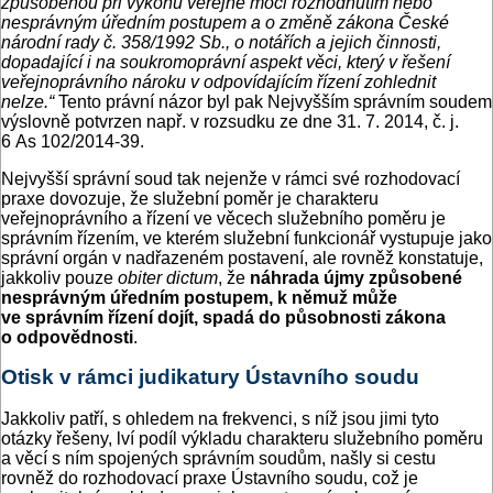
způsobenou při výkonu veřejné moci rozhodnutím nebo
nesprávným úředním postupem a o změně zákona České
národní rady č. 358/1992 Sb., o notářích a jejich činnosti,
dopadající i na soukromoprávní aspekt věci, který v řešení
veřejnoprávního nároku v odpovídajícím řízení zohlednit
nelze.“
Tento právní názor byl pak Nejvyšším správním soudem
výslovně potvrzen např. v rozsudku ze dne 31. 7. 2014, č. j.
6 As 102/2014-39.
Nejvyšší správní soud tak nejenže v rámci své rozhodovací
praxe dovozuje, že služební poměr je charakteru
veřejnoprávního a řízení ve věcech služebního poměru je
správním řízením, ve kterém služební funkcionář vystupuje jako
správní orgán v nadřazeném postavení, ale rovněž konstatuje,
jakkoliv pouze
obiter dictum
, že
náhrada újmy způsobené
nesprávným úředním postupem, k němuž může
ve správním řízení dojít, spadá do působnosti zákona
o odpovědnosti
.
Otisk v rámci judikatury Ústavního soudu
Jakkoliv patří, s ohledem na frekvenci, s níž jsou jimi tyto
otázky řešeny, lví podíl výkladu charakteru služebního poměru
a věcí s ním spojených správním soudům, našly si cestu
rovněž do rozhodovací praxe Ústavního soudu, což je