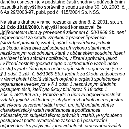
daného usnesení je v podstatné části shodný s odůvodněním
rozsudku Nejvyššího správního soudu ze dne 30. 10. 2003, č. j.
6 As 29/2003-97, publ. pod č. 415/2004 Sb. NSS.
Na stranu druhou v rámci rozsudku ze dne 8. 2. 2001, sp. zn.
21 Cdo 1010/2000
, Nejvyšší soud konstatoval, že
„
[p]
ředmětem úpravy provedené zákonem č. 58/1969 Sb. není
odpovědnost za škodu vzniklou z pracovněprávních
(služebněprávních) vztahů, nýbrž odpovědnost jednak
za škodu, která byla způsobena při výkonu státní moci
nezákonným rozhodnutím, které v občanském soudním řízení
a v řízení před státním notářstvím, v řízení správním, jakož
i v řízení trestním (pokud nejde o rozhodnutí o vazbě nebo
trestu) vydal státní orgán nebo orgán státní organizace (srov.
§ 1 odst. 1 zák. č. 58/1969 Sb.), jednak za škodu způsobenou
v rámci plnění úkolů státních orgánů a orgánů společenské
organizace uvedených v § 1 odst. 1 nesprávným úředním
postupem těch, kteří tyto úkoly plní (srov. § 18 odst. 1
zák. č. 58/1969 Sb.). Protože jde o úpravu odpovědnostních
vztahů, jejichž základem je chybné rozhodnutí anebo postup
při výkonu suverénní státní moci, pro jejíž uplatňování je
charakteris­tický vztah nadřízenosti a podřízenosti
zúčastněných subjektů těchto právních vztahů, je vyloučeno
postupovat podle uvedeného zákona při posuzování
odpovědnosti vyplývající z individuálních pracovněprávních