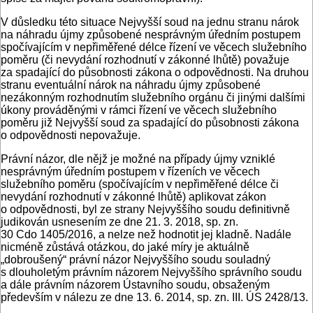
V důsledku této situace Nejvyšší soud na jednu stranu nárok
na náhradu újmy způsobené nesprávným úředním postupem
spočívajícím v nepřiměřené délce řízení ve věcech služebního
poměru (či nevydání rozhodnutí v zákonné lhůtě) považuje
za spadající do působnosti zákona o odpovědnosti. Na druhou
stranu eventuální nárok na náhradu újmy způsobené
nezákonným rozhodnutím služebního orgánu či jinými dalšími
úkony prováděnými v rámci řízení ve věcech služebního
poměru již Nejvyšší soud za spadající do působnosti zákona
o odpovědnosti nepovažuje.
Právní názor, dle nějž je možné na případy újmy vzniklé
nesprávným úředním postupem v řízeních ve věcech
služebního poměru (spočívajícím v nepřiměřené délce či
nevydání rozhodnutí v zákonné lhůtě) aplikovat zákon
o odpovědnosti, byl ze strany Nejvyššího soudu definitivně
judikován usnesením ze dne 21. 3. 2018, sp. zn.
30 Cdo 1405/2016, a nelze než hodnotit jej kladně. Nadále
nicméně zůstává otázkou, do jaké míry je aktuálně
„dobroušený“ právní názor Nejvyššího soudu souladný
s dlouholetým právním názorem Nejvyššího správního soudu
a dále právním názorem Ústavního soudu, obsaženým
především v nálezu ze dne 13. 6. 2014, sp. zn. III. ÚS 2428/13.