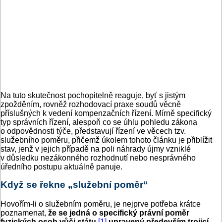
Na tuto skutečnost pochopitelně reaguje, byť s jistým
zpožděním, rovněž rozhodovací praxe soudů věcně
příslušných k vedení kompenzačních řízení. Mírně specifický
typ správních řízení, alespoň co se úhlu pohledu zákona
o odpovědnosti týče, představují řízení ve věcech tzv.
služebního poměru, přičemž úkolem tohoto článku je přiblížit
stav, jenž v jejich případě na poli náhrady újmy vzniklé
v důsledku nezákonného rozhodnutí nebo nesprávného
úředního postupu aktuálně panuje.
Když se řekne „služební poměr“
Hovořím-li o služebním poměru, je nejprve potřeba krátce
poznamenat,
že se jedná o specifický právní poměr
fyzických osob vůči státu
,
[1]
upravený především trojicí