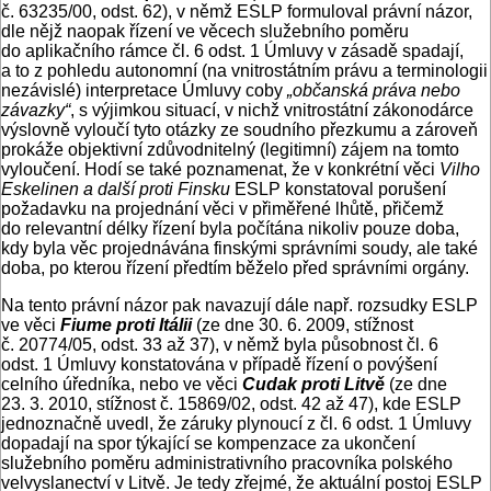
č. 63235/00, odst. 62), v němž ESLP formuloval právní názor,
dle nějž naopak řízení ve věcech služebního poměru
do aplikačního rámce čl. 6 odst. 1 Úmluvy v zásadě spadají,
a to z pohledu autonomní (na vnitrostátním právu a terminologii
nezávislé) interpretace Úmluvy coby
„občanská práva nebo
závazky“
, s výjimkou situací, v nichž vnitrostátní zákonodárce
výslovně vyloučí tyto otázky ze soudního přezkumu a zároveň
prokáže objektivní zdůvodnitelný (legitimní) zájem na tomto
vyloučení. Hodí se také poznamenat, že v konkrétní věci
Vilho
Eskelinen a další proti Finsku
ESLP konstatoval porušení
požadavku na projednání věci v přiměřené lhůtě, přičemž
do relevantní délky řízení byla počítána nikoliv pouze doba,
kdy byla věc projednávána finskými správními soudy, ale také
doba, po kterou řízení předtím běželo před správními orgány.
Na tento právní názor pak navazují dále např. rozsudky ESLP
ve věci
Fiume proti Itálii
(ze dne 30. 6. 2009, stížnost
č. 20774/05, odst. 33 až 37), v němž byla působnost čl. 6
odst. 1 Úmluvy konstatována v případě řízení o povýšení
celního úředníka, nebo ve věci
Cudak proti Litvě
(ze dne
23. 3. 2010, stížnost č. 15869/02, odst. 42 až 47), kde ESLP
jednoznačně uvedl, že záruky plynoucí z čl. 6 odst. 1 Úmluvy
dopadají na spor týkající se kompenzace za ukončení
služebního poměru administrativního pracovníka polského
velvyslanectví v Litvě. Je tedy zřejmé, že aktuální postoj ESLP