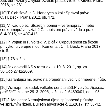
Služební vztahy a výkon závislé práce, Wolters Kluver, Praha
2016, str. 231.
[10]
T. Čebišová in D. Hendrych a kol.: Správní právo,
C. H. Beck, Praha 2012, str. 472.
[11]
V. Kadlubiec: Služební poměr – veřejnoprávní nebo
soukromoprávní vztah? Časopis pro právní vědu a praxi
č. 4/2015, str. 407-413.
[12]
P. Vojtek in P. Vojtek, V. Bičák: Odpovědnost za škodu
při výkonu veřejné moci, Komentář, C. H. Beck, Praha 2017,
str. 8.
[13]
§ 78 s. ř. s.
[14]
Jak dovodil NS v rozsudku z 10. 3. 2011, sp. zn.
30 Cdo 2742/2009.
[15]
Garantující mj. právo na projednání věci v přiměřené lhůtě.
[16]
Viz např. rozsudek velkého senátu ESLP ve věci
Apicella
proti Itálii
, ze dne 29. 3. 2006, stížnost č. 64890/01, odst. 93.
[17]
J. Matocha: Nemajetková újma způsobená průtahy
ve správním řízení, Bulletin advokacie č. 11/2017, str. 38-42.