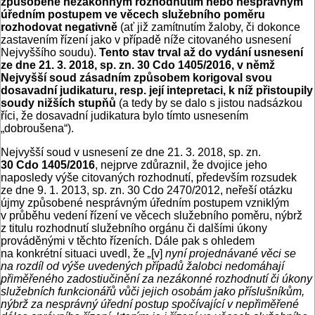
způsobené nezákonným rozhodnutím nebo nesprávným
úředním postupem ve věcech služebního poměru
rozhodovat negativně
(ať již zamítnutím žaloby, či dokonce
zastavením řízení jako v případě níže citovaného usnesení
Nejvyššího soudu).
Tento stav trval až do vydání usnesení
ze dne 21. 3. 2018, sp. zn. 30 Cdo 1405/2016, v němž
Nejvyšší soud zásadním způsobem korigoval svou
dosavadní judikaturu, resp. její intepretaci, k níž přistoupily
soudy nižších stupňů
(a tedy by se dalo s jistou nadsázkou
říci, že dosavadní judikatura bylo tímto usnesením
„dobroušena“).
Nejvyšší soud v usnesení ze dne 21. 3. 2018, sp. zn.
30 Cdo 1405/2016
, nejprve zdůraznil, že dvojice jeho
naposledy výše citovaných rozhodnutí, především rozsudek
ze dne 9. 1. 2013, sp. zn. 30 Cdo 2470/2012, neřeší otázku
újmy způsobené nesprávným úředním postupem vzniklým
v průběhu vedení řízení ve věcech služebního poměru, nýbrž
z titulu rozhodnutí služebního orgánu či dalšími úkony
prováděnými v těchto řízeních. Dále pak s ohledem
na konkrétní situaci uvedl, že
„
[v]
nyní projednávané věci se
na rozdíl od výše uvedených případů žalobci nedomáhají
přiměřeného zadostiučinění za nezákonné rozhodnutí či úkony
služebních funkcionářů vůči jejich osobám jako příslušníkům,
nýbrž za nesprávný úřední postup spočívající v nepřiměřené