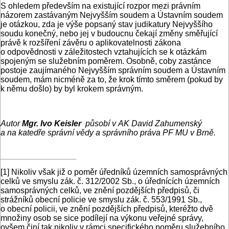
S ohledem především na existující rozpor mezi právním
názorem zastávaným Nejvyšším soudem a Ústavním soudem
je otázkou, zda je výše popsaný stav judikatury Nejvyššího
soudu konečný, nebo jej v budoucnu čekají změny směřující
právě k rozšíření závěru o aplikovatelnosti zákona
o odpovědnosti v záležitostech vztahujících se k otázkám
spojeným se služebním poměrem. Osobně, coby zastánce
postoje za­ujímaného Nejvyšším správním soudem a Ústavním
soudem, mám nicméně za to, že krok tímto směrem (pokud by
k němu došlo) by byl krokem správným.
Autor
Mgr. Ivo Keisler
působí v AK David Zahumenský
a na katedře správní vědy a správního práva PF MU v Brně.
[1]
Nikoliv však již o poměr úředníků územních samosprávných
celků ve smyslu zák. č. 312/2002 Sb., o úřednících územních
samosprávných celků, ve znění pozdějších předpisů, či
strážníků obecní policie ve smyslu zák. č. 553/1991 Sb.,
o obecní policii, ve znění pozdějších předpisů, kteréžto dvě
množiny osob se sice podílejí na výkonu veřejné správy,
ovšem činí tak nikoliv v rámci specifického poměru služebního,