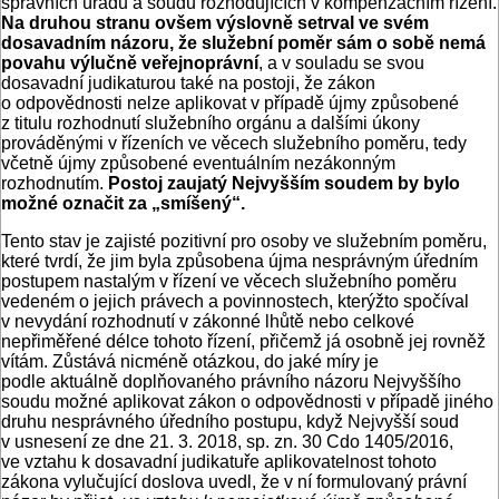
správních úřadů a soudů rozhodujících v kompenzačním řízení.
Na druhou stranu ovšem výslovně setrval ve svém
dosavadním názoru, že služební poměr sám o sobě nemá
povahu výlučně veřejnoprávní
, a v souladu se svou
dosavadní judikaturou také na postoji, že zákon
o odpovědnosti nelze aplikovat v případě újmy způsobené
z titulu rozhodnutí služebního orgánu a dalšími úkony
prováděnými v řízeních ve věcech služebního poměru, tedy
včetně újmy způsobené eventuálním nezákonným
rozhodnutím.
Postoj zaujatý Nejvyšším soudem by bylo
možné označit za „smíšený“.
Tento stav je zajisté pozitivní pro osoby ve služebním poměru,
které tvrdí, že jim byla způsobena újma nesprávným úředním
postupem nastalým v řízení ve věcech služebního poměru
vedeném o jejich právech a povinnostech, kterýžto spočíval
v nevydání rozhodnutí v zákonné lhůtě nebo celkové
nepřiměřené délce tohoto řízení, přičemž já osobně jej rovněž
vítám. Zůstává nicméně otázkou, do jaké míry je
podle aktuálně doplňovaného právního názoru Nejvyššího
soudu možné aplikovat zákon o odpovědnosti v případě jiného
druhu nesprávného úředního postupu, když Nejvyšší soud
v usnesení ze dne 21. 3. 2018, sp. zn. 30 Cdo 1405/2016,
ve vztahu k dosavadní judikatuře aplikovatelnost tohoto
zákona vylučující doslova uvedl, že v ní formulovaný právní