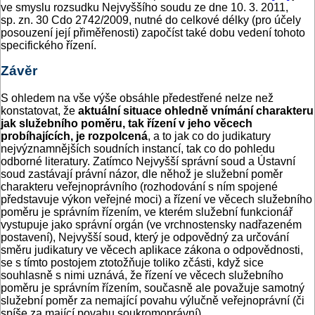
ve smyslu rozsudku Nejvyššího soudu ze dne 10. 3. 2011,
sp. zn. 30 Cdo 2742/2009, nutné do celkové délky (pro účely
posouzení její přiměřenosti) započíst také dobu vedení tohoto
specifického řízení.
Závěr
S ohledem na vše výše obsáhle předestřené nelze než
konstatovat, že
aktuální situace ohledně vnímání charakteru
jak služebního poměru, tak řízení v jeho věcech
probíhajících, je rozpolcená
, a to jak co do judikatury
nejvýznamnějších soudních instancí, tak co do pohledu
odborné literatury. Zatímco Nejvyšší správní soud a Ústavní
soud zastávají právní názor, dle něhož je služební poměr
charakteru veřejnoprávního (rozhodování s ním spojené
představuje výkon veřejné moci) a řízení ve věcech služebního
poměru je správním řízením, ve kterém služební funkcionář
vystupuje jako správní orgán (ve vrchnostensky nadřazeném
postavení), Nejvyšší soud, který je odpovědný za určování
směru judikatury ve věcech aplikace zákona o odpovědnosti,
se s tímto postojem ztotožňuje toliko zčásti, když sice
souhlasně s nimi uznává, že řízení ve věcech služebního
poměru je správním řízením, současně ale považuje samotný
služební poměr za nemající povahu výlučně veřejnoprávní (či
spíše za mající povahu soukromoprávní).