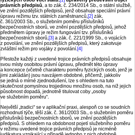
právních předpisů
, a to zák. č. 234/2014 Sb., o státní službě,
ve znění pozdějších předpisů, jenž obsahuje speciální právní
úpravu režimu tzv. státních zaměstnanců,
[2]
zák.
č. 361/2003 Sb., o služebním poměru příslušníků
bezpečnostních sborů, ve znění pozdějších předpisů, jehož
předmětem úpravy je režim fungování tzv. příslušníků
bezpečnostních sborů,
[3]
a zák. č. 221/1999 Sb., o vojácích
z povolání, ve znění pozdějších předpisů, který zakotvuje
zvláštní režim pro vojáky z povolání.
[4]
Přestože každý z uvedené trojice právních předpisů obsahuje
svou místy osobitou právní úpravu, předmět této úpravy
a koncepce (včetně charakteru poměru fyzických osob, jenž je
jimi zakládán) jsou navzájem obdobné, přičemž, jakkoliv
se jedná o mírné zjednodušení, lze s ohledem na tuto
skutečnost pomyslnou trojjedinou množinu osob, na niž jejich
působnost dopadá, jednotně titulovat coby „osoby
ve služebním poměru“.
Největší „tradici“ se v aplikační praxi, alespoň co se soudních
rozhodnutí týče, těší zák. č. 361/2003 Sb., o služebním poměru
příslušníků bezpečnostních sborů, ve znění pozdějších
předpisů. S ohledem na obdobnost pojetí služebního poměru
v režimu uvedené trojice právních předpisů je nicméně
judikatura vznikající v případě jednoho z nich obdobně