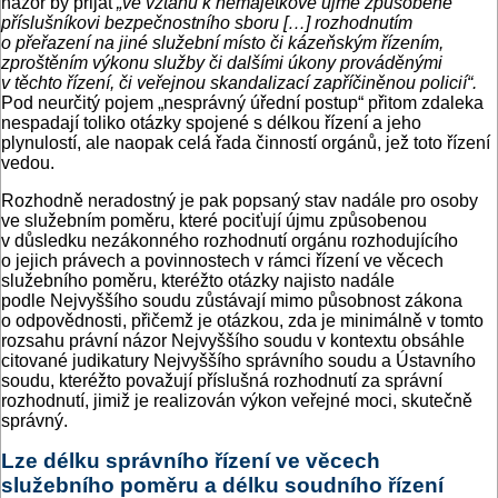
názor by přijat
„ve vztahu k nemajetkové újmě způsobené
příslušníkovi bezpečnostního sboru […] rozhodnutím
o přeřazení na jiné služební místo či kázeňským řízením,
zproštěním výkonu služby či dalšími úkony prováděnými
v těchto řízení, či veřejnou skandalizací zapříčiněnou policií“.
Pod neurčitý pojem „nesprávný úřední postup“ přitom zdaleka
nespadají toliko otázky spojené s délkou řízení a jeho
plynulostí, ale naopak celá řada činností orgánů, jež toto řízení
vedou.
Rozhodně neradostný je pak popsaný stav nadále pro osoby
ve služebním poměru, které pociťují újmu způsobenou
v důsledku nezákonného rozhodnutí orgánu rozhodujícího
o jejich právech a povinnostech v rámci řízení ve věcech
služebního poměru, kteréžto otázky najisto nadále
podle Nejvyššího soudu zůstávají mimo působnost zákona
o odpovědnosti, přičemž je otázkou, zda je minimálně v tomto
rozsahu právní názor Nejvyššího soudu v kontextu obsáhle
citované judikatury Nejvyššího správního soudu a Ústavního
soudu, kteréžto považují příslušná rozhodnutí za správní
rozhodnutí, jimiž je realizován výkon veřejné moci, skutečně
správný.
Lze délku správního řízení ve věcech
služebního poměru a délku soudního řízení