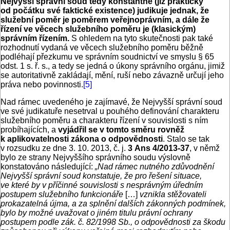
Nejvyšší správní soud tedy konstantně (již prakticky
od počátku své faktické existence) judikuje jednak, že
služební poměr je poměrem veřejnoprávním, a dále že
řízení ve věcech služebního poměru je (klasickým)
správním řízením.
S ohledem na tyto skutečnosti pak také
rozhodnutí vydaná ve věcech služebního poměru běžně
podléhají přezkumu ve správním soudnictví ve smyslu § 65
odst. 1 s. ř. s., a tedy se jedná o úkony správního orgánu, jimiž
se autoritativně zakládají, mění, ruší nebo závazně určují jeho
práva nebo povinnosti.
[5]
Nad rámec uvedeného je zajímavé, že Nejvyšší správní soud
ve své judikatuře nesetrval u pouhého definování charakteru
služebního poměru a charakteru řízení v souvislosti s ním
probíhajících, a
vyjádřil se v tomto směru rovněž
k aplikovatelnosti zákona o odpovědnosti
. Stalo se tak
v rozsudku ze dne 3. 10. 2013, č. j.
3 Ans 4/2013-37
, v němž
bylo ze strany Nejvyššího správního soudu výslovně
konstatováno následující:
„Nad rámec nutného zdůvodnění
Nejvyšší správní soud konstatuje, že pro řešení situace,
ve které by v příčinné souvislosti s nesprávným úředním
postupem služebního funkcionáře
[…]
vznikla stěžovateli
prokazatelná újma, a za splnění dalších zákonných podmínek,
bylo by možné uvažovat o jiném titulu právní ochrany
postupem podle zák. č. 82/1998 Sb., o odpovědnosti za škodu