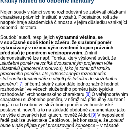
Krátký náhled do odborné literatury
Nejen soudy v rámci svého rozhodování se zabývají otázkami
charakteru právních institutů a vztahů. Podstatnou roli zde
naopak hraje akademická činnost a v jejím důsledku vznikající
odborná literatura.
Soudobí autoři, resp. jejich
významná většina, se
v současné době kloní k závěru, že služební poměr
vykonávaný v režimu výše uvedené trojice právních
předpisů je poměrem veřejnoprávním
. Zmínit
demonstrativně lze např. Tomka, který výslovně uvádí, že
„služební poměr nevzniká dvoustranným projevem vůle
účastníků (pracovní smlouvou), jako je tomu při vzniku
pracovního poměru, ale jednostranným rozhodnutím
služebního funkcionáře o přijetí příslušníka do služebního
poměru“
;
[7]
přičemž stejný autor dále jednoznačně hodnotí
rozhodování ve věcech služebního poměru jako typické
rozhodování vrchnostenského charakteru.
[8]
O veřejnoprávním
charakteru služebního poměru, v němž má příslušný služební
orgán nad osobou ve služebním poměru vrchnostenské
postavení, hovoří, a to na základě obdobné argumentace jako
ve výše citovaných judikátech, rovněž Aldorf.
[9]
V neposlední
řadě pak lze uvést také Čebišovou, jež konstatuje, že
„pokud
bude u nás přijata nyní prosazovaná koncepce – v zásadě