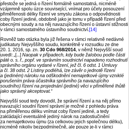
přestože se jedná o řízení formálně samostatná, nicméně
vzájemně spolu úzce související, vnímat pro účely posouzení
přiměřenosti délky řízení ve smyslu zákona o odpovědnosti
coby řízení jediné, obdobně jako je tomu v případě řízení před
obecnými soudy a na něj navazujícího řízení o ústavní stížnosti
v rámci samostatného ústavního soudnictví.
[14]
Rovněž tato otázka byla již řešena v rámci relativně nedávné
judikatury Nejvyššího soudu, konkrétně v rozsudku ze dne
20. 1. 2016, sp. zn.
30 Cdo 968/2014
, v němž Nejvyšší soud
uvedl:
„
[...]
Naopak v případech, kdy bude žalobou podle části
páté o. s. ř., popř. ve správním soudnictví napadeno rozhodnutí
správního orgánu vydané v řízení, jež čl. 6 odst. 1 Úmluvy
a čl. 38 odst. 2 Listiny podléhá, lze závěr o jednotě řízení
a (jediném) nároku na odškodnění nemajetkové újmy vzniklé
porušením práva účastníka správního (a navazujícího
soudního) řízení na projednání (jediné) věci v přiměřené lhůtě
jako správný akceptovat.“
Nejvyšší soud tedy dovodil, že správní řízení a na něj přímo
navazující soudní řízení správní je možné z pohledu práva
na přiměřenou délku vnímat coby řízení jediné, a tedy
zakládající eventuálně jediný nárok na zadostiučinění
za nemajetkovou újmu (za celkovou jejich společnou délku),
nicméně nikoliv bezpodmínečně, ale pouze je-li v rámci