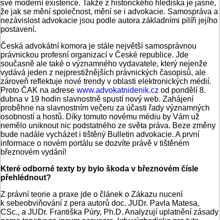
své moderní existence. Takže z historického hlediska je jasné,
že jak se mění společnost, mění se i advokacie. Samospráva a
nezávislost advokacie jsou podle autora základními pilíři jejího
postavení.
Česká advokátní komora je stále největší samosprávnou
právnickou profesní organizací v České republice. Jde
současně ale také o významného vydavatele, který nejenže
vydává jeden z nejprestižnějších právnických časopisů, ale
zároveň reflektuje nové trendy v oblasti elektronických médií.
Proto ČAK na adrese
www.advokatnidenik.cz
od pondělí 8.
dubna v 19 hodin slavnostně spustí nový web. Zahájení
proběhne na slavnostním večeru za účasti řady významných
osobností a hostů. Díky tomuto novému médiu by Vám už
nemělo uniknout nic podstatného ze světa práva. Beze změny
bude nadále vycházet i tištěný Bulletin advokacie. A první
informace o novém portálu se dozvíte právě v tištěném
březnovém vydání!
Které odborné texty by bylo škoda v březnovém čísle
přehlédnout?
Z právní teorie a praxe jde o článek o Zákazu nucení
k sebeobviňování z pera autorů doc. JUDr. Pavla Matesa,
CSc., a JUDr. Františka Púry, Ph.D. Analyzují uplatnění zásady