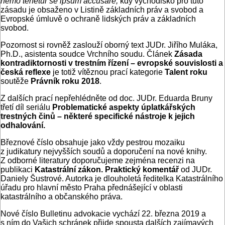
nemo tenetur se ipsum accusare,
kdy východisko pro tuto
zásadu je obsaženo v Listině základních práv a svobod a
Evropské úmluvě o ochraně lidských práv a základních
svobod.
Pozornost si rovněž zaslouží oborný text JUDr. Jiřího Muláka,
Ph.D., asistenta soudce Vrchního soudu. Článek
Zásada
kontradiktornosti v trestním řízení – evropské souvislosti a
česká reflexe
je totiž vítěznou prací kategorie
Talent roku
soutěže
Právník roku 2018
.
Z dalších prací nepřehlédněte od doc. JUDr. Eduarda Bruny
třetí díl seriálu
Problematické aspekty úplatkářských
trestných činů – některé specifické nástroje k jejich
odhalování.
Březnové číslo obsahuje jako vždy pestrou mozaiku
z judikatury nejvyšších soudů a doporučení na nové knihy.
Z odborné literatury doporučujeme zejména recenzi na
publikaci
Katastrální zákon. Praktický komentář
od JUDr.
Daniely Šustrové. Autorka je dlouholetá ředitelka Katastrálního
úřadu pro hlavní město Praha přednášející v oblasti
katastrálního a občanského práva.
Nové číslo Bulletinu advokacie vychází 22. března 2019 a
s ním do Vašich schránek přijde spousta dalších zajímavých