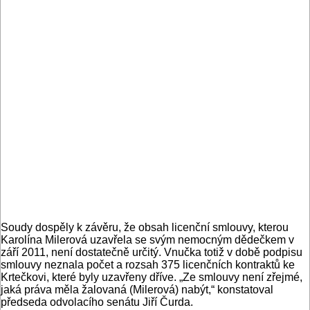
Soudy dospěly k závěru, že obsah licenční smlouvy, kterou
Karolína Milerová uzavřela se svým nemocným dědečkem v
září 2011, není dostatečně určitý. Vnučka totiž v době podpisu
smlouvy neznala počet a rozsah 375 licenčních kontraktů ke
Krtečkovi, které byly uzavřeny dříve. „Ze smlouvy není zřejmé,
jaká práva měla žalovaná (Milerová) nabýt,“ konstatoval
předseda odvolacího senátu Jiří Čurda.