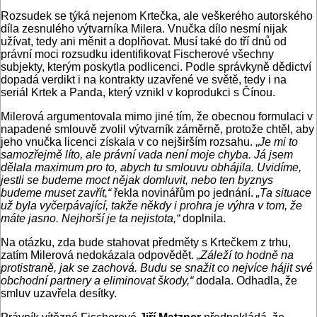
Rozsudek se týká nejenom Krtečka, ale veškerého autorského
díla zesnulého výtvarníka Milera. Vnučka dílo nesmí nijak
užívat, tedy ani měnit a doplňovat. Musí také do tří dnů od
právní moci rozsudku identifikovat Fischerové všechny
subjekty, kterým poskytla podlicenci. Podle správkyně dědictví
dopadá verdikt i na kontrakty uzavřené ve světě, tedy i na
seriál Krtek a Panda, který vznikl v koprodukci s Čínou.
Milerová argumentovala mimo jiné tím, že obecnou formulaci v
napadené smlouvě zvolil výtvarník záměrně, protože chtěl, aby
jeho vnučka licenci získala v co nejširším rozsahu. „
Je mi to
samozřejmě líto, ale právní vada není moje chyba. Já jsem
dělala maximum pro to, abych tu smlouvu obhájila. Uvidíme,
jestli se budeme moct nějak domluvit, nebo ten byznys
budeme muset zavřít,“
řekla novinářům po jednání.
„Ta situace
už byla vyčerpávající, takže někdy i prohra je výhra v tom, že
máte jasno. Nejhorší je ta nejistota,“
doplnila.
Na otázku, zda bude stahovat předměty s Krtečkem z trhu,
zatím Milerová nedokázala odpovědět.
„Záleží to hodně na
protistraně, jak se zachová. Budu se snažit co nejvíce hájit své
obchodní partnery a eliminovat škody,“
dodala. Odhadla, že
smluv uzavřela desítky.