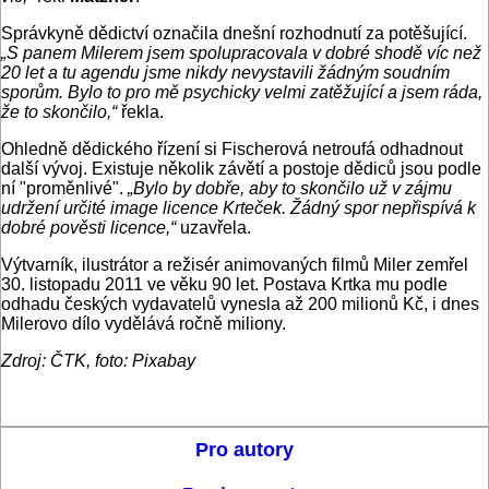
Správkyně dědictví označila dnešní rozhodnutí za potěšující.
„S panem Milerem jsem spolupracovala v dobré shodě víc než
20 let a tu agendu jsme nikdy nevystavili žádným soudním
sporům. Bylo to pro mě psychicky velmi zatěžující a jsem ráda,
že to skončilo,“
řekla.
Ohledně dědického řízení si Fischerová netroufá odhadnout
další vývoj. Existuje několik závětí a postoje dědiců jsou podle
ní "proměnlivé".
„Bylo by dobře, aby to skončilo už v zájmu
udržení určité image licence Krteček. Žádný spor nepřispívá k
dobré pověsti licence,“
uzavřela.
Výtvarník, ilustrátor a režisér animovaných filmů Miler zemřel
30. listopadu 2011 ve věku 90 let. Postava Krtka mu podle
odhadu českých vydavatelů vynesla až 200 milionů Kč, i dnes
Milerovo dílo vydělává ročně miliony.
Zdroj: ČTK, foto: Pixabay
Pro autory