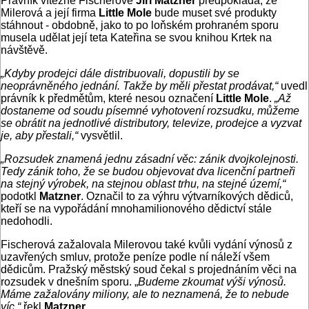
Právník vítězné Fischerové
Jiří Matzner
předpokládá, že
Milerová a její firma
Little Mole
bude muset své produkty
stáhnout - obdobně, jako to po loňském prohraném sporu
musela udělat její teta Kateřina se svou knihou Krtek na
návštěvě.
„Kdyby prodejci dále distribuovali, dopustili by se
neoprávněného jednání. Takže by měli přestat prodávat,“
uvedl
právník k předmětům, které nesou označení
Little Mole
.
„Až
dostaneme od soudu písemné vyhotovení rozsudku, můžeme
se obrátit na jednotlivé distributory, televize, prodejce a vyzvat
je, aby přestali,“
vysvětlil.
„Rozsudek znamená jednu zásadní věc: zánik dvojkolejnosti.
Tedy zánik toho, že se budou objevovat dva licenční partneři
na stejný výrobek, na stejnou oblast trhu, na stejné území,“
podotkl
Matzner
. Označil to za výhru výtvarníkových dědiců,
kteří se na vypořádání mnohamilionového dědictví stále
nedohodli.
Fischerová zažalovala Milerovou také kvůli vydání výnosů z
uzavřených smluv, protože peníze podle ní náleží všem
dědicům. Pražský městský soud čekal s projednáním věci na
rozsudek v dnešním sporu. „
Budeme zkoumat výši výnosů.
Máme zažalovány miliony, ale to neznamená, že to nebude
víc,“
řekl
Matzner
.