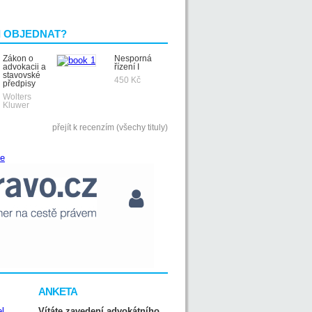
I OBJEDNAT?
Zákon o
Nesporná
advokacii a
řízení I
stavovské
450 Kč
předpisy
Wolters
Kluwer
přejít k recenzím (všechy tituly)
ANKETA
Vítáte zavedení advokátního