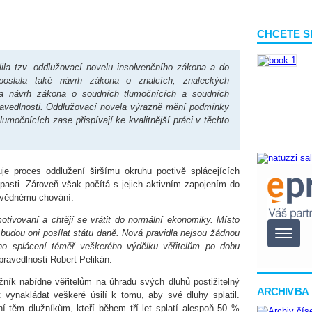
CHCETE S
la tzv. oddlužovací novelu insolvenčního zákona a do
u poslala také návrh zákona o znalcích, znaleckých
 a návrh zákona o soudních tlumočnících a soudních
pravedlnosti. Oddlužovací novela výrazně mění podmínky
lumočnících zase přispívají ke kvalitnější práci v těchto
je proces oddlužení širšímu okruhu poctivě splácejících
pasti. Zároveň však počítá s jejich aktivním zapojením do
ovědnému chování.
motivovaní a chtějí se vrátit do normální ekonomiky. Místo
, budou oni posílat státu daně. Nová pravidla nejsou žádnou
ho splácení téměř veškerého výdělku věřitelům po dobu
pravedlnosti Robert Pelikán.
žník nabídne věřitelům na úhradu svých dluhů postižitelný
ARCHIV BA
vynakládat veškeré úsilí k tomu, aby své dluhy splatil.
í těm dlužníkům, kteří během tří let splatí alespoň 50 %