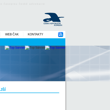
ého časopisu české advokacie
WEB ČAK
KONTAKTY
JŠÍ