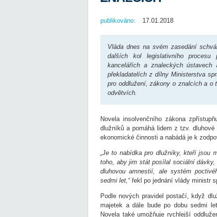
publikováno:
17.01.2018
Vláda dnes na svém zasedání schváli
dalších kol legislativního proces
kancelářích a znaleckých ústavech
překladatelích z dílny Ministerstva s
pro oddlužení, zákony o znalcích a o t
odvětvích.
Novela insolvenčního zákona zpřístupňu
dlužníků a pomáhá lidem z tzv. dluhové 
ekonomické činnosti a nabádá je k zodp
„Je to nabídka pro dlužníky, kteří jsou 
toho, aby jim stát posílal sociální dávky
dluhovou amnestií, ale systém poctivé
sedmi let,“
řekl po jednání vlády ministr s
Podle nových pravidel postačí, když dlu
majetek a dále bude po dobu sedmi let 
Novela také umožňuje rychlejší oddlužen