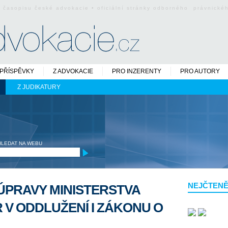
o časopisu české advokacie • oficiální stránky odborného právnick
PŘÍSPĚVKY
Z ADVOKACIE
PRO INZERENTY
PRO AUTORY
Z JUDIKATURY
HLEDAT NA WEBU
NEJČTENĚ
ÚPRAVY MINISTERSTVA
 V ODDLUŽENÍ I ZÁKONU O