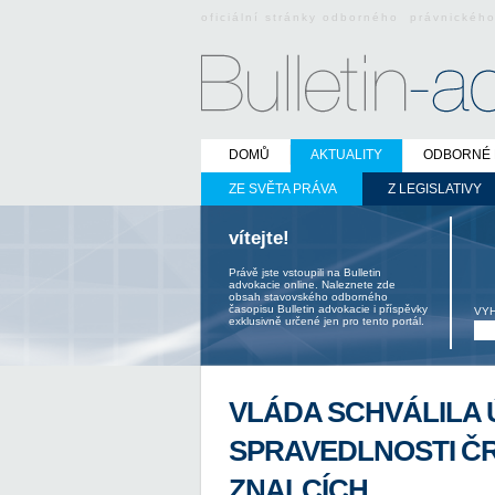
oficiální stránky odborného právnickéh
DOMŮ
AKTUALITY
ODBORNÉ 
ZE SVĚTA PRÁVA
Z LEGISLATIVY
vítejte!
Právě jste vstoupili na Bulletin
advokacie online. Naleznete zde
obsah stavovského odborného
časopisu Bulletin advokacie i příspěvky
VY
exklusivně určené jen pro tento portál.
VLÁDA SCHVÁLILA 
SPRAVEDLNOSTI ČR
ZNALCÍCH