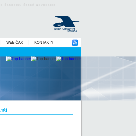
ého časopisu české advokacie
WEB ČAK
KONTAKTY
JŠÍ