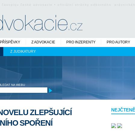
o časopisu české advokacie • oficiální stránky odborného právnick
PŘÍSPĚVKY
Z ADVOKACIE
PRO INZERENTY
PRO AUTORY
Z JUDIKATURY
HLEDAT NA WEBU
NEJČTENĚ
NOVELU ZLEPŠUJÍCÍ
NÍHO SPOŘENÍ