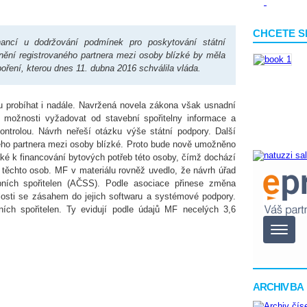
CHCETE S
financí u dodržování podmínek pro poskytování státní
nění registrovaného partnera mezi osoby blízké by měla
ření, kterou dnes 11. dubna 2016 schválila vláda.
dou probíhat i nadále. Navržená novela zákona však usnadní
u možnosti vyžadovat od stavební spořitelny informace a
ontrolou. Návrh neřeší otázku výše státní podpory. Další
ého partnera mezi osoby blízké. Proto bude nově umožněno
aké k financování bytových potřeb této osoby, čímž dochází
těchto osob. MF v materiálu rovněž uvedlo, že návrh úřad
bních spořitelen (AČSS). Podle asociace přinese změna
losti se zásahem do jejich softwaru a systémové podpory.
ch spořitelen. Ty evidují podle údajů MF necelých 3,6
ARCHIV BA