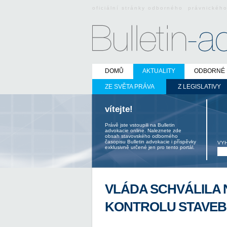
oficiální stránky odborného právnickéh
DOMŮ
AKTUALITY
ODBORNÉ 
ZE SVĚTA PRÁVA
Z LEGISLATIVY
vítejte!
Právě jste vstoupili na Bulletin
advokacie online. Naleznete zde
obsah stavovského odborného
časopisu Bulletin advokacie i příspěvky
VY
exklusivně určené jen pro tento portál.
VLÁDA SCHVÁLILA 
KONTROLU STAVEB