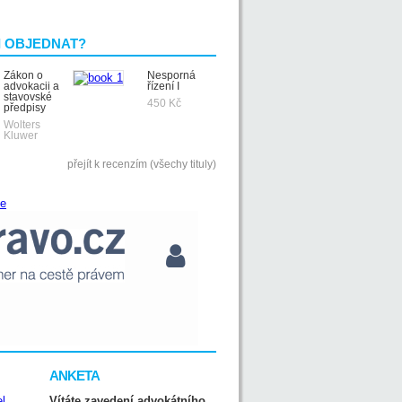
I OBJEDNAT?
Zákon o
Nesporná
advokacii a
řízení I
stavovské
450 Kč
předpisy
Wolters
Kluwer
přejít k recenzím (všechy tituly)
ANKETA
Vítáte zavedení advokátního