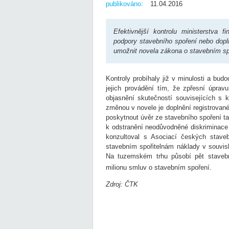
publikováno:
11.04.2016
Efektivnější kontrolu ministerstva 
podpory stavebního spoření nebo dopl
umožnit novela zákona o stavebním spo
Kontroly probíhaly již v minulosti a bu
jejich provádění tím, že zpřesní úprav
objasnění skutečností souvisejících s k
změnou v novele je doplnění registrovan
poskytnout úvěr ze stavebního spoření t
k odstranění neodůvodněné diskriminace 
konzultoval s Asociací českých stave
stavebním spořitelnám náklady v souvis
Na tuzemském trhu působí pět stavební
milionu smluv o stavebním spoření.
Zdroj: ČTK