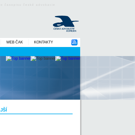
ého časopisu české advokacie
WEB ČAK
KONTAKTY
JŠÍ