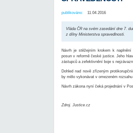
publikováno:
11.04.2016
Vláda ČR na svém zasedání dne 7. dubn
z dílny Ministerstva spravedlnosti.
Návrh je stěžejním krokem k naplnění 
posun v reformě české justice. Jeho hlavn
zástupců a zefektivnění boje s nejzávazn
Dohled nad nově zřízeným protikorupčn
by mělo vykonávat v omezeném rozsahu Ne
Návrh zákona nyní čeká projednání v P
Zdroj. Justice.cz