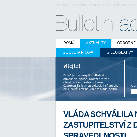
oficiální stránky odborného právnickéh
DOMŮ
AKTUALITY
ODBORNÉ 
ZE SVĚTA PRÁVA
Z LEGISLATIVY
vítejte!
Právě jste vstoupili na Bulletin
advokacie online. Naleznete zde
obsah stavovského odborného
časopisu Bulletin advokacie i příspěvky
VY
exklusivně určené jen pro tento portál.
VLÁDA SCHVÁLILA 
ZASTUPITELSTVÍ Z 
SPRAVEDLNOSTI