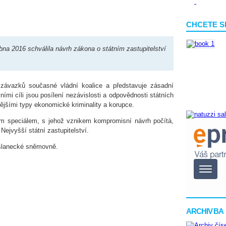
CHCETE S
a 2016 schválila návrh zákona o státním zastupitelství
závazků současné vládní koalice a představuje zásadní
ími cíli jsou posílení nezávislosti a odpovědnosti státních
ějšími typy ekonomické kriminality a korupce.
ím speciálem, s jehož vznikem kompromisní návrh počítá,
jvyšší státní zastupitelství.
oslanecké sněmovně.
ARCHIV BA