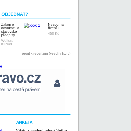
I OBJEDNAT?
Zákon o
Nesporná
advokacii a
řízení I
stavovské
450 Kč
předpisy
Wolters
Kluwer
přejít k recenzím (všechy tituly)
ANKETA
Vítáte zavedení advokátního