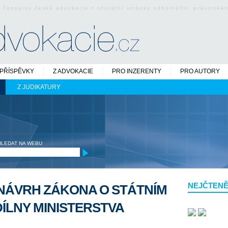
o časopisu české advokacie • oficiální stránky odborného právnick
PŘÍSPĚVKY
Z ADVOKACIE
PRO INZERENTY
PRO AUTORY
Z JUDIKATURY
HLEDAT NA WEBU
NEJČTENĚ
NÁVRH ZÁKONA O STÁTNÍM
DÍLNY MINISTERSTVA