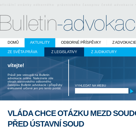
oficiální stránky odborného právnického časopisu české advokacie
DOMŮ
AKTUALITY
ODBORNÉ PŘÍSPĚVKY
Z ADVOKACI
ZE SVĚTA PRÁVA
Z LEGISLATIVY
Z JUDIKATURY
vítejte!
Právě jste vstoupili na Bulletin
advokacie online. Naleznete zde
obsah stavovského odborného
časopisu Bulletin advokacie i příspěvky
VYHLEDAT NA WEBU
exklusivně určené jen pro tento portál.
VLÁDA CHCE OTÁZKU MEZD SOUD
PŘED ÚSTAVNÍ SOUD