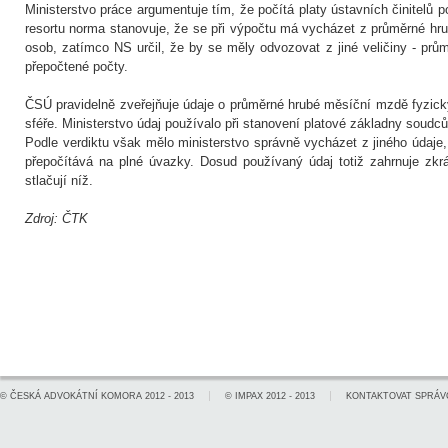
Ministerstvo práce argumentuje tím, že počítá platy ústavních činitelů 
resortu norma stanovuje, že se při výpočtu má vycházet z průměrné h
osob, zatímco NS určil, že by se měly odvozovat z jiné veličiny - pr
přepočtené počty.
ČSÚ pravidelně zveřejňuje údaje o průměrné hrubé měsíční mzdě fyzic
sféře. Ministerstvo údaj používalo při stanovení platové základny soudců 
Podle verdiktu však mělo ministerstvo správně vycházet z jiného údaje
přepočítává na plné úvazky. Dosud používaný údaj totiž zahrnuje zkr
stlačují níž.
Zdroj: ČTK
©
ČESKÁ ADVOKÁTNÍ KOMORA
2012 - 2013
©
IMPAX
2012 - 2013
KONTAKTOVAT SPRÁV