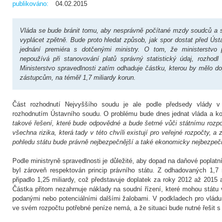
publikováno:
04.02.2015
Vláda se bude bránit tomu, aby nesprávně počítané mzdy soudců a 
vyplácet zpětně. Bude proto hledat způsob, jak spor dostat před Úst
jednání premiéra s dotčenými ministry. O tom, že ministerstvo 
nepoužívá při stanovování platů správný statistický údaj, rozhod
Ministerstvo spravedlnosti zatím odhaduje částku, kterou by mělo d
zástupcům, na téměř 1,7 miliardy korun.
Část rozhodnutí Nejvyššího soudu je ale podle předsedy vlády v
rozhodnutím Ústavního soudu. O problému bude dnes jednat vláda a ko
takové řešení, které bude odpovědné a bude šetrné vůči státnímu rozp
všechna rizika, která tady v této chvíli existují pro veřejné rozpočty, a 
pohledu státu bude právně nejbezpečnější a také ekonomicky nejbezpečn
Podle ministryně spravedlnosti je důležité, aby dopad na daňové poplatn
byl zároveň respektován princip právního státu. Z odhadovaných 1,7
připadlo 1,25 miliardy, což představuje doplatek za roky 2012 až 2015 
Částka přitom nezahrnuje náklady na soudní řízení, které mohou státu v
podanými nebo potenciálními dalšími žalobami. V podkladech pro vládu 
ve svém rozpočtu potřebné peníze nemá, a že situaci bude nutné řešit s 