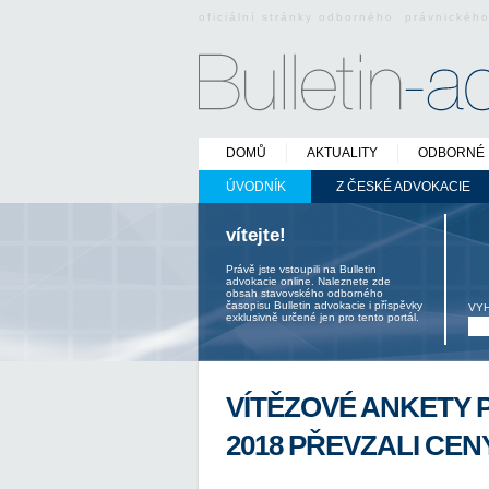
oficiální stránky odborného právnickéh
DOMŮ
AKTUALITY
ODBORNÉ 
ÚVODNÍK
Z ČESKÉ ADVOKACIE
vítejte!
Právě jste vstoupili na Bulletin
advokacie online. Naleznete zde
obsah stavovského odborného
časopisu Bulletin advokacie i příspěvky
VY
exklusivně určené jen pro tento portál.
VÍTĚZOVÉ ANKETY 
2018 PŘEVZALI CEN