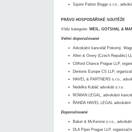
Squire Patton Boggs s.r.o., advoká
PRÁVO HOSPODÁŘSKÉ SOUTĚŽE
Vítěz kategorie:
WEIL, GOTSHAL & MANG
Velmi doporučované
Advokátní kancelář Pokorný, Wagner
Allen & Overy (Czech Republic) LL
Clifford Chance Prague LLP, organ
Dentons Europe CS LLP, organizač
HAVEL & PARTNERS s.r.o., advok
Nedelka Kubáč advokáti s.r.o.
ROWAN LEGAL, advokátní kancelář
ŘANDA HAVEL LEGAL advokátní ka
Doporučované
Baker & McKenzie s.r.o., advokátn
DLA Piper Prague LLP, organizačn