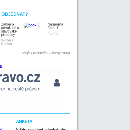
I OBJEDNAT?
Zákon o
Nesporná
advokacii a
řízení I
stavovské
450 Kč
předpisy
Wolters
Kluwer
přejít k recenzím (všechy tituly)
ANKETA
Vítáte zavedení advokátního