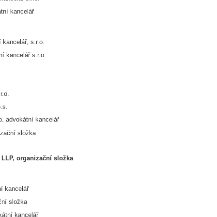
tní kancelář
ncelář, s.r.o.
í kancelář s.r.o.
r.o.
.s.
 advokátní kancelář
izační složka
 LLP, organizační složka
í kancelář
ní složka
átní kancelář