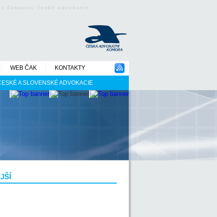
ého časopisu české advokacie
WEB ČAK
KONTAKTY
 ČESKÉ A SLOVENSKÉ ADVOKACIE
JŠÍ