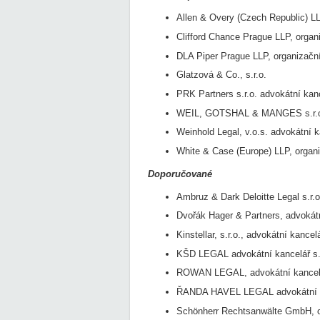
Allen & Overy (Czech Republic) LL
Clifford Chance Prague LLP, organ
DLA Piper Prague LLP, organizačn
Glatzová & Co., s.r.o.
PRK Partners s.r.o. advokátní kan
WEIL, GOTSHAL & MANGES s.r.o.
Weinhold Legal, v.o.s. advokátní k
White & Case (Europe) LLP, organ
Doporučované
Ambruz & Dark Deloitte Legal s.r.o
Dvořák Hager & Partners, advokátn
Kinstellar, s.r.o., advokátní kancel
KŠD LEGAL advokátní kancelář s.
ROWAN LEGAL, advokátní kancelář
ŘANDA HAVEL LEGAL advokátní ka
Schönherr Rechtsanwälte GmbH, o