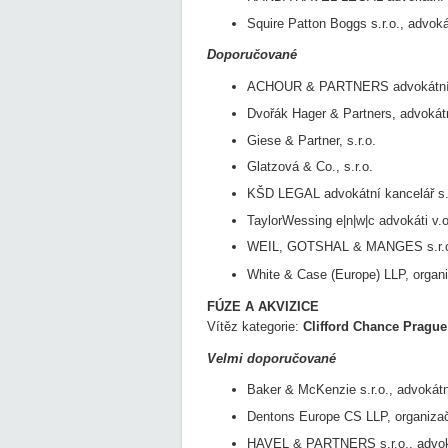
Squire Patton Boggs s.r.o., advoká
Doporučované
ACHOUR & PARTNERS advokátní ka
Dvořák Hager & Partners, advokátn
Giese & Partner, s.r.o.
Glatzová & Co., s.r.o.
KŠD LEGAL advokátní kancelář s.
TaylorWessing e|n|w|c advokáti v.o
WEIL, GOTSHAL & MANGES s.r.o.
White & Case (Europe) LLP, organ
FÚZE A AKVIZICE
Vítěz kategorie:
Clifford Chance Prague
Velmi doporučované
Baker & McKenzie s.r.o., advokátn
Dentons Europe CS LLP, organizač
HAVEL & PARTNERS s.r.o., advok