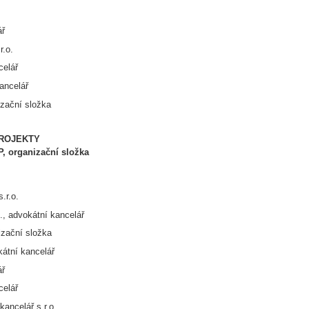
ář
r.o.
celář
ancelář
izační složka
ROJEKTY
, organizační složka
.r.o.
., advokátní kancelář
izační složka
átní kancelář
ář
celář
ncelář s.r.o.