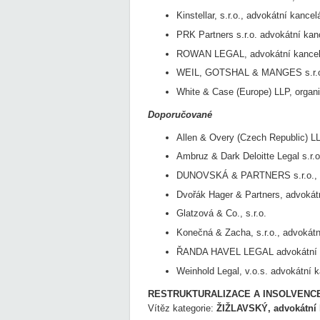
Kinstellar, s.r.o., advokátní kancel
PRK Partners s.r.o. advokátní kan
ROWAN LEGAL, advokátní kancelář
WEIL, GOTSHAL & MANGES s.r.o.
White & Case (Europe) LLP, organ
Doporučované
Allen & Overy (Czech Republic) LL
Ambruz & Dark Deloitte Legal s.r.o
DUNOVSKÁ & PARTNERS s.r.o., a
Dvořák Hager & Partners, advokátn
Glatzová & Co., s.r.o.
Konečná & Zacha, s.r.o., advokátn
ŘANDA HAVEL LEGAL advokátní ka
Weinhold Legal, v.o.s. advokátní k
RESTRUKTURALIZACE A INSOLVENC
Vítěz kategorie:
ŽIŽLAVSKÝ, advokátní k