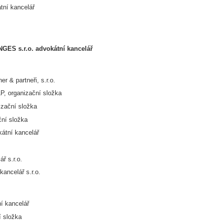
tní kancelář
ES s.r.o. advokátní kancelář
 & partneři, s.r.o.
P, organizační složka
izační složka
ní složka
átní kancelář
 s.r.o.
ncelář s.r.o.
í kancelář
í složka