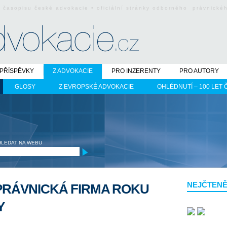
o časopisu české advokacie • oficiální stránky odborného právnick
PŘÍSPĚVKY
Z ADVOKACIE
PRO INZERENTY
PRO AUTORY
GLOSY
Z EVROPSKÉ ADVOKACIE
OHLÉDNUTÍ – 100 LET
HLEDAT NA WEBU
NEJČTENĚ
PRÁVNICKÁ FIRMA ROKU
Y