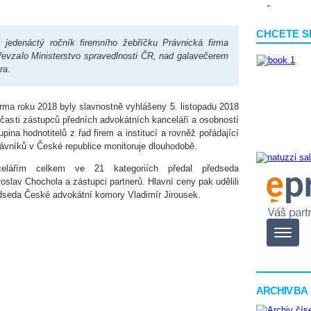
CHCETE S
jedenáctý ročník firemního žebříčku Právnická firma
řevzalo Ministerstvo spravedlnosti ČR, nad galavečerem
ra.
irma roku 2018 byly slavnostně vyhlášeny 5. listopadu 2018
účasti zástupců předních advokátních kanceláří a osobností
pina hodnotitelů z řad firem a institucí a rovněž pořádající
vníků v České republice monitoruje dlouhodobě.
celářím celkem ve 21 kategoriích předal předseda
oslav Chochola a zástupci partnerů. Hlavní ceny pak udělili
edseda České advokátní komory Vladimír Jirousek.
ARCHIV BA