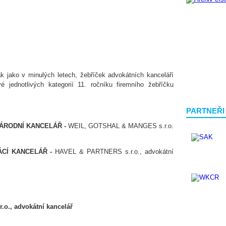
ak jako v minulých letech, žebříček advokátních kanceláří
é jednotlivých kategorií 11. ročníku firemního žebříčku
PARTNEŘI
ÁRODNÍ KANCELÁŘ -
WEIL, GOTSHAL & MANGES s.r.o.
ÁCÍ KANCELÁŘ -
HAVEL & PARTNERS s.r.o., advokátní
o., advokátní kancelář