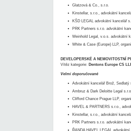
Glatzová & Co., s.r.o.
Kinstellar, s.r.o., advokátní kancel
KŠD LEGAL advokátní kancelář s.
PRK Partners s.r.o. advokátní kan
Weinhold Legal, v.o.s. advokátní k
White & Case (Europe) LLP, organ
DEVELOPERSKÉ A NEMOVITOSTNÍ P
Vítěz kategorie:
Dentons Europe CS LLP
Velmi doporučované
Advokátní kancelář Brož, Sedlatý s
Ambruz & Dark Deloitte Legal s.r.o
Clifford Chance Prague LLP, organ
HAVEL & PARTNERS s.r.o., advok
Kinstellar, s.r.o., advokátní kancel
PRK Partners s.r.o. advokátní kan
ŘANDA HAVEL LEGAL advokátní ka