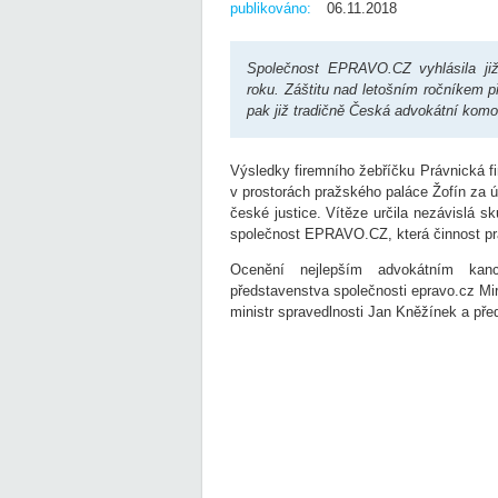
publikováno:
06.11.2018
Společnost EPRAVO.CZ vyhlásila již 
roku. Záštitu nad letošním ročníkem p
pak již tradičně Česká advokátní komo
Výsledky firemního žebříčku Právnická f
v prostorách pražského paláce Žofín za 
české justice. Vítěze určila nezávislá sku
společnost EPRAVO.CZ, která činnost prá
Ocenění nejlepším advokátním kan
představenstva společnosti epravo.cz Mir
ministr spravedlnosti Jan Kněžínek a př