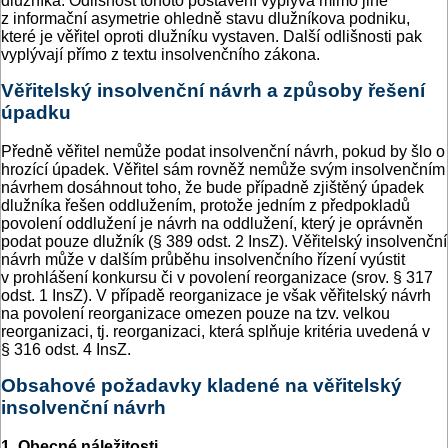
dlužníka. Odlišnost tohoto postavení vyplývá mimo jiné
z informační asymetrie ohledně stavu dlužníkova podniku,
které je věřitel oproti dlužníku vystaven. Další odlišnosti pak
vyplývají přímo z textu insolvenčního zákona.
Věřitelský insolvenční návrh a způsoby řešení
úpadku
Předně věřitel nemůže podat insolvenční návrh, pokud by šlo o
hrozící úpadek. Věřitel sám rovněž nemůže svým insolvenčním
návrhem dosáhnout toho, že bude případně zjištěný úpadek
dlužníka řešen oddlužením, protože jedním z předpokladů
povolení oddlužení je návrh na oddlužení, který je oprávněn
podat pouze dlužník (§ 389 odst. 2 InsZ). Věřitelský insolvenční
návrh může v dalším průběhu insolvenčního řízení vyústit
v prohlášení konkursu či v povolení reorganizace (srov. § 317
odst. 1 InsZ). V případě reorganizace je však věřitelský návrh
na povolení reorganizace omezen pouze na tzv. velkou
reorganizaci, tj. reorganizaci, která splňuje kritéria uvedená v
§ 316 odst. 4 InsZ.
Obsahové požadavky kladené na věřitelský
insolvenční návrh
1. Obecné náležitosti