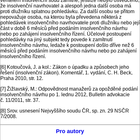
věřitelem insolvenční soud zamítne, jestliže nebylo osvědčeno,
že insolvenční navrhovatel a alespoň jedna další osoba má
proti dlužníku splatnou pohledávku. Za další osobu se přitom
nepovažuje osoba, na kterou byla převedena některá z
pohledávek insolvenčního navrhovatele proti dlužníku nebo její
část v době 6 měsíců před podáním insolvenčního návrhu
nebo po zahájení insolvenčního řízení. Účelové postoupení
pohledávky na jiný subjekt tedy povede k zamítnutí
insolvenčního návrhu, ledaže k postoupení došlo dříve než 6
měsíců před podáním insolvenčního návrhu nebo po zahájení
insolvenčního řízení.
[6]
Kotoučová, J. a kol.: Zákon o úpadku a způsobech jeho
řešení (insolvenční zákon). Komentář, 1. vydání, C. H. Beck,
Praha 2010, str. 12.
[7]
Žižlavský, M.: Odpovědnost manažerů za opožděné podání
insolvenčního návrhu po 1. lednu 2012, Bulletin advokacie
č. 11/2011, str. 37.
[8]
Srov. usnesení Nejvyššího soudu ČR, sp. zn. 29 NSČR
7/2008.
Pro autory