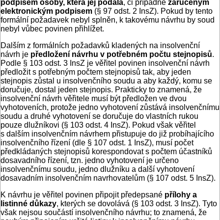
podpisem osoby, která jej podala
, či případně
zaručeným
elektronickým podpisem
(§ 97 odst. 2 InsZ). Pokud by tento
formální požadavek nebyl splněn, k takovému návrhu by soud
nebyl vůbec povinen přihlížet.
Dalším z formálních požadavků kladených na insolvenční
návrh je
předložení návrhu v potřebném počtu stejnopisů
.
Podle § 103 odst. 3 InsZ je věřitel povinen insolvenční návrh
předložit s potřebným počtem stejnopisů tak, aby jeden
stejnopis zůstal u insolvenčního soudu a aby každý, komu se
doručuje, dostal jeden stejnopis. Prakticky to znamená, že
insolvenční návrh věřitele musí být předložen ve dvou
vyhotoveních, protože jedno vyhotovení zůstává insolvenčnímu
soudu a druhé vyhotovení se doručuje do vlastních rukou
pouze dlužníkovi (§ 103 odst. 4 InsZ). Pokud však věřitel
s dalším insolvenčním návrhem přistupuje do již probíhajícího
insolvenčního řízení (dle § 107 odst. 1 InsZ), musí počet
předkládaných stejnopisů korespondovat s počtem účastníků
dosavadního řízení, tzn. jedno vyhotovení je určeno
insolvenčnímu soudu, jedno dlužníku a další vyhotovení
dosavadním insolvenčním navrhovatelům (§ 107 odst. 5 InsZ).
K návrhu je věřitel povinen připojit předepsané
přílohy a
listinné důkazy
, kterých se dovolává (§ 103 odst. 3 InsZ). Tyto
však nejsou součástí insolvenčního návrhu; to znamená, že