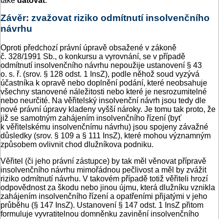
také
datovat
.
Závěr: zvažovat riziko odmítnutí insolvenčního
návrhu
Oproti předchozí právní úpravě obsažené v zákoně
č. 328/1991 Sb., o konkursu a vyrovnání, se v případě
odmítnutí insolvenčního návrhu nepoužije ustanovení § 43
o. s. ř. (srov. § 128 odst. 1 InsZ), podle něhož soud vyzývá
účastníka k opravě nebo doplnění podání, které neobsahuje
všechny stanovené náležitosti nebo které je nesrozumitelné
nebo neurčité. Na věřitelský insolvenční návrh jsou tedy dle
nové právní úpravy kladeny vyšší nároky. Je tomu tak proto, že
již se samotným zahájením insolvenčního řízení (byť
k věřitelskému insolvenčnímu návrhu) jsou spojeny závažné
důsledky (srov. § 109 a § 111 InsZ), které mohou významným
způsobem ovlivnit chod dlužníkova podniku.
Věřitel (či jeho právní zástupce) by tak měl věnovat přípravě
insolvenčního návrhu mimořádnou pečlivost a měl by zvážit
riziko odmítnutí návrhu. V takovém případě totiž věřiteli hrozí
odpovědnost za škodu nebo jinou újmu, která dlužníku vznikla
zahájením insolvenčního řízení a opatřeními přijatými v jeho
průběhu (§ 147 InsZ). Ustanovení § 147 odst. 1 InsZ přitom
formuluje vyvratitelnou domněnku zavinění insolvenčního