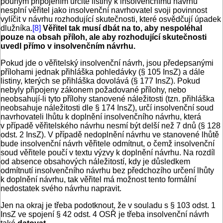
pouhým připojením určité listiny k insolvenčnímu návrhu
nesplní věřitel jako insolvenční navrhovatel svoji povinnost
vylíčit v návrhu rozhodující skutečnosti, které osvědčují úpadek
dlužníka.
[8]
Věřitel tak musí dbát na to, aby nespoléhal
pouze na obsah příloh, ale aby rozhodující skutečnosti
uvedl přímo v insolvenčním návrhu.
Pokud jde o věřitelský insolvenční návrh, jsou předepsanými
přílohami jednak přihláška pohledávky (§ 105 InsZ) a dále
listiny, kterých se přihláška dovolává (§ 177 InsZ). Pokud
nebyly připojeny zákonem požadované přílohy, nebo
neobsahují-li tyto přílohy stanovené náležitosti (tzn. přihláška
neobsahuje náležitosti dle § 174 InsZ), určí insolvenční soud
navrhovateli lhůtu k doplnění insolvenčního návrhu, která
v případě věřitelského návrhu nesmí být delší než 7 dnů (§ 128
odst. 2 InsZ). V případě nedoplnění návrhu ve stanovené lhůtě
bude insolvenční návrh věřitele odmítnut, o čemž insolvenční
soud věřitele poučí v textu výzvy k doplnění návrhu. Na rozdíl
od absence obsahových náležitostí, kdy je důsledkem
odmítnutí insolvenčního návrhu bez předchozího určení lhůty
k doplnění návrhu, tak věřitel má možnost tento formální
nedostatek svého návrhu napravit.
Jen na okraj je třeba podotknout, že v souladu s § 103 odst. 1
InsZ ve spojení § 42 odst. 4 OSŘ je třeba insolvenční návrh