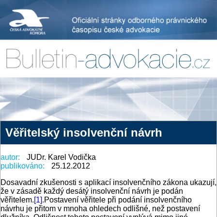
Věřitelský insolvenční návrh
autor:
JUDr. Karel Vodička
publikováno:
25.12.2012
Dosavadní zkušenosti s aplikací insolvenčního zákona ukazují,
že v zásadě každý desátý insolvenční návrh je podán
věřitelem.
[1]
.Postavení věřitele při podání insolvenčního
návrhu je přitom v mnoha ohledech odlišné, než postavení