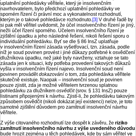
uplatnění pohledávky věřitele, který je insolvenčním
navrhovatelem, bylo předchozí uplatnění pohledávky ve
sporném řízení či právní moc a vykonatelnost rozhodnutí,
kterým je o takové pohledávce rozhodnuto.
[3]
V druhé řadě by
si pak měl věřitel uvědomit, že účel insolvenčního řízení je jiný,
nežli účel řízení sporného. Účelem insolvenčního řízení je
zjištění úpadku a jeho následné řešení, nikoli řešení sporu o
individuální pohledávku. Byť se dle § 86 InsZ uplatňuje
v insolvenčním řízení zásada vyšetřovací, tzn. zásada, podle
níž je soud povinen provést i jiné důkazy potřebné k osvědčení
dlužníkova úpadku, než jaké byly navrženy, vztahuje se tato
zásada jen k situaci, kdy potřeba provedení takových důkazů
vyšla v insolvenčním řízení najevo. Insolvenční soud není
povinen provádět
dokazování
o tom, zda pohledávka věřitele
skutečně existuje. Naopak – insolvenční soud je povinen
pouze zjistit, zda je možné věřitelem tvrzenou splatnou
pohledávku za dlužníkem
osvědčit
(srov. § 131 InsZ) pouze
listinami připojenými k návrhu. Zjistí-li, že pohledávku takovým
způsobem osvědčit (nikoli dokázat její existenci) nelze, je toto
samotné zjištění důvodem pro zamítnutí insolvenční návrhu
věřitele.
Z výše citovaného rozhodnutí lze dospět k závěru, že
riziko
zamítnutí insolvenčního návrhu z výše uvedeného důvodu
bude hrozit zejména u těch pohledávek, kde by sám věřitel ve