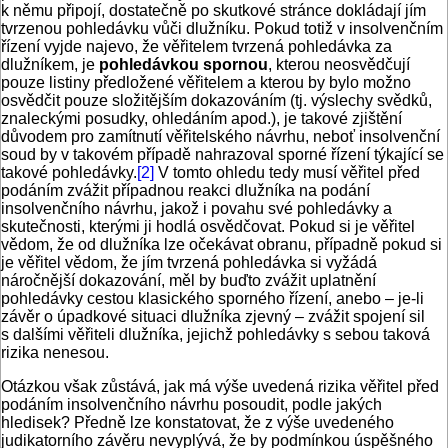
k němu připojí, dostatečně po skutkové stránce dokládají jím
tvrzenou pohledávku vůči dlužníku. Pokud totiž v insolvenčním
řízení vyjde najevo, že věřitelem tvrzená pohledávka za
dlužníkem, je
pohledávkou spornou
, kterou neosvědčují
pouze listiny předložené věřitelem a kterou by bylo možno
osvědčit pouze složitějším dokazováním (tj. výslechy svědků,
znaleckými posudky, ohledáním apod.), je takové zjištění
důvodem pro zamítnutí věřitelského návrhu, neboť insolvenční
soud by v takovém případě nahrazoval sporné řízení týkající se
takové pohledávky.
[2]
V tomto ohledu tedy musí věřitel před
podáním zvážit případnou reakci dlužníka na podání
insolvenčního návrhu, jakož i povahu své pohledávky a
skutečnosti, kterými ji hodlá osvědčovat. Pokud si je věřitel
vědom, že od dlužníka lze očekávat obranu, případně pokud si
je věřitel vědom, že jím tvrzená pohledávka si vyžádá
náročnější dokazování, měl by buďto zvážit uplatnění
pohledávky cestou klasického sporného řízení, anebo – je-li
závěr o úpadkové situaci dlužníka zjevný – zvážit spojení sil
s dalšími věřiteli dlužníka, jejichž pohledávky s sebou taková
rizika nenesou.
Otázkou však zůstává, jak má výše uvedená rizika věřitel před
podáním insolvenčního návrhu posoudit, podle jakých
hledisek? Předně lze konstatovat, že z výše uvedeného
judikatorního závěru nevyplývá, že by podmínkou úspěšného