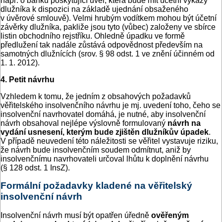
např. o banku poskytující úvěr, která bude mít účetní výkazy
dlužníka k dispozici na základě ujednání obsaženého
v úvěrové smlouvě). Velmi hrubým vodítkem mohou být účetní
závěrky dlužníka, pakliže jsou tyto (vůbec) založeny ve sbírce
listin obchodního rejstříku. Ohledně úpadku ve formě
předlužení tak nadále zůstává odpovědnost především na
samotných dlužnících (srov. § 98 odst. 1 ve znění účinném od
1. 1. 2012).
4. Petit návrhu
Vzhledem k tomu, že jedním z obsahových požadavků
věřitelského insolvenčního návrhu je mj. uvedení toho, čeho se
insolvenční navrhovatel domáhá, je nutné, aby insolvenční
návrh obsahoval nejlépe výslovně formulovaný
návrh na
vydání usnesení, kterým bude zjištěn dlužníkův úpadek
.
V případě neuvedení této náležitosti se věřitel vystavuje riziku,
že návrh bude insolvenčním soudem odmítnut, aniž by
insolvenčnímu navrhovateli určoval lhůtu k doplnění návrhu
(§ 128 odst. 1 InsZ).
Formální požadavky kladené na věřitelský
insolvenční návrh
Insolvenční návrh musí být opatřen úředně
ověřeným