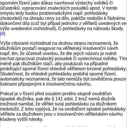
sporném řízení jako důkaz navrhoval výslechy svědků či
účastníků, vypracování znaleckých posudků apod. V tomto
smyslu tedy budou problematickými např. pohledávky
zhotovitelů na úhradu ceny za dílo, pakliže nedošlo k řádnému
dokončení díla (což byl případ jednoho z věřitelů uvedených ve
výše uvedeném rozhodnutí), či pohledávky na náhradu škody.
[4]
Výše citované rozhodnutí na druhou stranu neznamená, že
dlužníkům postačí reagovat na věřitelský insolvenční návrh
např. tím, že účelově uvedou, že dle jejich názoru je nutné
nechat zpracovat znalecký posudek či vyslechnout svědky. Tím
méně pak dlužníkům stačí, aby poukázali na případné
probíhající sporné řízení ohledně věřitelem tvrzené pohledávky.
Skutečnost, že ohledně pohledávky probíhá sporné řízení,
automaticky neznamená, že tato nemůže být osvědčena pouze
listinami připojenými k insolvenčnímu návrhu.
Pokud je v řízení před soudem prvého stupně osvědčen
úpadek dlužníka, pak dle § 141 odst. 2 InsZ nemá dlužník
možnost namítat, že věřitel svoji pohledávku za dlužníkem
nedoložil. Z toho vyplývá, že na osvědčení splatné pohledávky
věřitele za dlužníkem jsou v insolvenčním věřitelském návrhu
kladeny vyšší nároky.