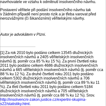
navrhovatele ve vztahu k odmítnutí insolvenčního návrhu.
Postavení věřitele při podání insolvenčního návrhu tak
v žádném případě není prosto rizik a je třeba varovat před
nerozvážnými (či šikanózními) věřitelskými návrhy.
Autor je advokátem v Plzni.
[1]
Za rok 2010 bylo podáno celkem 13545 dlužnických
insolvenčních návrhů a 2405 věřitelských insolvenčních
návrhů (tj. poměr cca 85 % ku 15 %). Za první čtvrtletí roku
2011 bylo podáno celkem 4686 dlužnických insolvenčních
návrhů a 665 věřitelských insolvenčních návrhů (tj. poměr cca
88 % ku 12 %). Za druhé čtvrtletí roku 2011 bylo podáno
celkem 5302 dlužnických insolvenčních návrhů a 706
věřitelských insolvenčních návrhů (tj. poměr cca 89 % ku 11
%). Za třetí čtvrtletí roku 2011 bylo podáno celkem 5184
dlužnických insolvenčních návrhů a 705 věřitelských
insolvenčních návrhů (tj. poměr cca 88 % ku 12 %). Srov.
http://insolvencni-zakon.justice.cz/expertni-skupina-
s22/statistiky.html
.