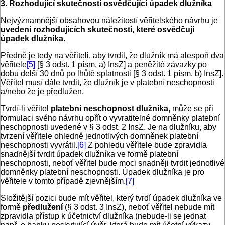
3. Rozhodující skutečnosti osvědčující úpadek dlužníka
Nejvýznamnější obsahovou náležitostí věřitelského návrhu je
uvedení rozhodujících skutečností, které osvědčují
úpadek dlužníka
.
Předně je tedy na věřiteli, aby tvrdil, že dlužník má alespoň dva
věřitele
[5]
[§ 3 odst. 1 písm. a) InsZ] a peněžité závazky po
dobu delší 30 dnů po lhůtě splatnosti [§ 3 odst. 1 písm. b) InsZ].
Věřitel musí dále tvrdit, že dlužník je v platební neschopnosti
a/nebo že je předlužen.
Tvrdí-li věřitel
platební neschopnost dlužníka
, může se při
formulaci svého návrhu opřít o vyvratitelné domněnky platební
neschopnosti uvedené v § 3 odst. 2 InsZ. Je na dlužníku, aby
tvrzení věřitele ohledně jednotlivých domněnek platební
neschopnosti vyvrátil.
[6]
Z pohledu věřitele bude zpravidla
snadnější tvrdit úpadek dlužníka ve formě platební
neschopnosti, neboť věřitel bude moci snadněji tvrdit jednotlivé
domněnky platební neschopnosti. Úpadek dlužníka je pro
věřitele v tomto případě zjevnějším.
[7]
Složitější pozici bude mít věřitel, který tvrdí úpadek dlužníka ve
formě
předlužení
(§ 3 odst. 3 InsZ), neboť věřitel nebude mít
zpravidla přístup k účetnictví dlužníka (nebude-li se jednat