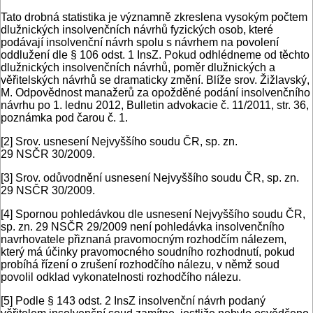
Tato drobná statistika je významně zkreslena vysokým počtem
dlužnických insolvenčních návrhů fyzických osob, které
podávají insolvenční návrh spolu s návrhem na povolení
oddlužení dle § 106 odst. 1 InsZ. Pokud odhlédneme od těchto
dlužnických insolvenčních návrhů, poměr dlužnických a
věřitelských návrhů se dramaticky změní. Blíže srov. Žižlavský,
M. Odpovědnost manažerů za opožděné podání insolvenčního
návrhu po 1. lednu 2012, Bulletin advokacie č. 11/2011, str. 36,
poznámka pod čarou č. 1.
[2]
Srov. usnesení Nejvyššího soudu ČR, sp. zn.
29 NSČR 30/2009.
[3]
Srov. odůvodnění usnesení Nejvyššího soudu ČR, sp. zn.
29 NSČR 30/2009.
[4]
Spornou pohledávkou dle usnesení Nejvyššího soudu ČR,
sp. zn. 29 NSČR 29/2009 není pohledávka insolvenčního
navrhovatele přiznaná pravomocným rozhodčím nálezem,
který má účinky pravomocného soudního rozhodnutí, pokud
probíhá řízení o zrušení rozhodčího nálezu, v němž soud
povolil odklad vykonatelnosti rozhodčího nálezu.
[5]
Podle § 143 odst. 2 InsZ insolvenční návrh podaný