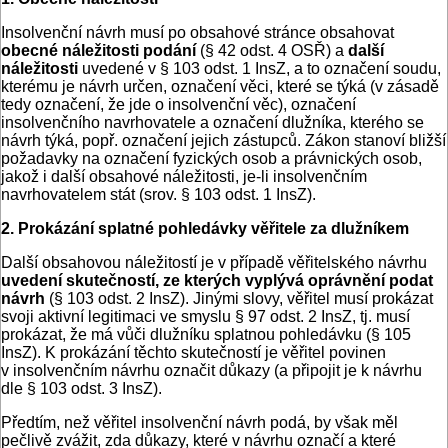
Insolvenční návrh musí po obsahové stránce obsahovat
obecné náležitosti podání
(§ 42 odst. 4 OSŘ) a
další
náležitosti
uvedené v § 103 odst. 1 InsZ, a to označení soudu,
kterému je návrh určen, označení věci, které se týká (v zásadě
tedy označení, že jde o insolvenční věc), označení
insolvenčního navrhovatele a označení dlužníka, kterého se
návrh týká, popř. označení jejich zástupců. Zákon stanoví bližší
požadavky na označení fyzických osob a právnických osob,
jakož i další obsahové náležitosti, je-li insolvenčním
navrhovatelem stát (srov. § 103 odst. 1 InsZ).
2. Prokázání splatné pohledávky věřitele za dlužníkem
Další obsahovou náležitostí je v případě věřitelského návrhu
uvedení skutečností, ze kterých vyplývá oprávnění podat
návrh
(§ 103 odst. 2 InsZ). Jinými slovy, věřitel musí prokázat
svoji aktivní legitimaci ve smyslu § 97 odst. 2 InsZ, tj. musí
prokázat, že má vůči dlužníku splatnou pohledávku (§ 105
InsZ). K prokázání těchto skutečností je věřitel povinen
v insolvenčním návrhu označit důkazy (a připojit je k návrhu
dle § 103 odst. 3 InsZ).
Předtím, než věřitel insolvenční návrh podá, by však měl
pečlivě zvážit, zda důkazy, které v návrhu označí a které