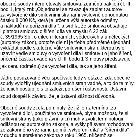
obecné soudy interpretovaly smlouvu, zejména pak její čl. III
bod 1, který zní: „Objednatel se zavazuje zaplatit autorovi
za vytvořené dílo smluvními stranami výslovně dohodnutou
částku 8 000 Kč, která je určena výší autorské odměny
a nákladů na pořízení díla.“, a tvrdila, že smlouva obsahuje
i platnou smlouvu o šíření díla ve smyslu § 22 zák.
č. 35/1965 Sb., o dílech literárních, vědeckých a uměleckých
(autorský zákon), protože dle ní je třeba předmětné ujednání
vykládat podle skutečné vůle smluvních stran, kterou bylo
uzavřít vedle smlouvy o vytvoření díla i smlouvu o jeho šíření,
přičemž částka uváděná v čl. III bodu 1 Smlouvy představuje
jak cenu (odměnu) za vytvoření díla, tak za jeho šíření.
Jádro posuzované věci spočívalo tedy v otázce, zda obecné
soudy vyložily ujednání smluvních stran vadně, a to do té míry,
že jejich postup je s to založit porušení ústavnosti. Ústavní
soud dospěl k závěru, že je ústavní stížnost důvodná.
Obecné soudy zcela pominuly, že již jen z termínu „za
vytvořené dílo“, použitého ve smlouvě, plyne možnost, že si
smluvní strany (jako právní laici) mohly zvolit terminologii
odlišnou od autorského zákona, a vyšly při svém rozhodování
ze zákonného významu pojmů „vytvoření díla“ a “šíření díla“
v duchu autorského zákona z roku 1965, přičemž se