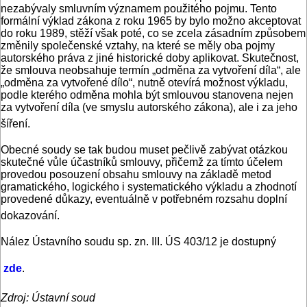
nezabývaly smluvním významem použitého pojmu. Tento
formální výklad zákona z roku 1965 by bylo možno akceptovat
do roku 1989, stěží však poté, co se zcela zásadním způsobem
změnily společenské vztahy, na které se měly oba pojmy
autorského práva z jiné historické doby aplikovat. Skutečnost,
že smlouva neobsahuje termín „odměna za vytvoření díla“, ale
„odměna za vytvořené dílo“, nutně otevírá možnost výkladu,
podle kterého odměna mohla být smlouvou stanovena nejen
za vytvoření díla (ve smyslu autorského zákona), ale i za jeho
šíření.
Obecné soudy se tak budou muset pečlivě zabývat otázkou
skutečné vůle účastníků smlouvy, přičemž za tímto účelem
provedou posouzení obsahu smlouvy na základě metod
gramatického, logického i systematického výkladu a zhodnotí
provedené důkazy, eventuálně v potřebném rozsahu doplní
dokazování.
Nález Ústavního soudu sp. zn. III. ÚS 403/12 je dostupný
zde
.
Zdroj: Ústavní soud