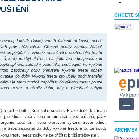
UŠTĚNÍ
CHCETE S
ravodaj Ludvík David) zamítl ústavní stížnost, neboť
ných práv stěžovatele. Obecné soudy zamítly žádost
né propuštění z výkonu společného souhrnného trestu
síců, který mu byl uložen za majetkovou a hospodářskou
ebyla splněna základní podmínka spočívající ve výkonu
řitom započetly dobu přerušení výkonu trestu odnětí
ovatele do doby výkonu trestu pro účely podmíněného
enému je takto možné započítat do výkonu trestu pouze
konu trestu, a nikoliv dobu, kdy o přerušení nebylo
eným rozhodnutím Krajského soudu v Praze došlo k zásahu
é projednání věci v jeho přítomnosti a bez průtahů, jakož
 argumentoval tím, dobu přerušení výkonu trestu odnětí
je třeba započítat do doby výkonu trestu a to, že soudy
ARCHIV BA
nu trestu nerozhodly, nelze přičítat k tíži stěžovateli.