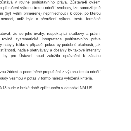
zůstává v rovině podústavního práva. Zůstává-li ovšem
o přerušení výkonu trestu odnětí svobody, lze samozřejmě
ní (byť velmi přiměřeně) nepřihlédnout i k době, po kterou
nemoci, aniž bylo o přerušení výkonu trestu formálně
tovat, že se jeho úvahy, respektující skutkový a právní
ovině systematické interpretace podústavního práva
y nabyly toliko v případě, pokud by podobné okolnosti, jak
tížnosti, nadále přetrvávaly a dosáhly by takové intenzity
rá by pro Ústavní soud založila oprávnění k zásahu
ovou žádost o podmíněné propuštění z výkonu trestu odnětí
oudy vezmou v potaz v tomto nálezu vyložená kritéria.
9/13 bude v brzké době zpřístupněn v databázi NALUS.