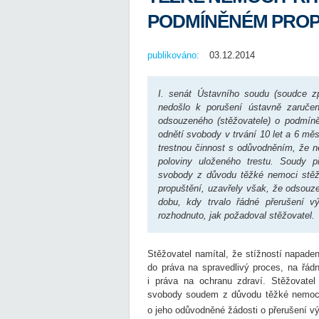
PODMÍNĚNÉM PROP
publikováno:
03.12.2014
I. senát Ústavního soudu (soudce zp
nedošlo k porušení ústavně zaruče
odsouzeného (stěžovatele) o podmíně
odnětí svobody v trvání 10 let a 6 mě
trestnou činnost s odůvodněním, že n
poloviny uloženého trestu. Soudy p
svobody z důvodu těžké nemoci stěž
propuštění, uzavřely však, že odsouz
dobu, kdy trvalo řádné přerušení vý
rozhodnuto, jak požadoval stěžovatel.
Stěžovatel namítal, že stížností napad
do práva na spravedlivý proces, na řádn
i práva na ochranu zdraví. Stěžovatel
svobody soudem z důvodu těžké nemoci 
o jeho odůvodněné žádosti o přerušení výko