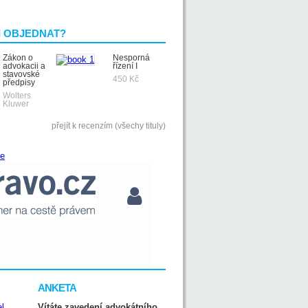
I OBJEDNAT?
Zákon o
Nesporná
advokacii a
řízení I
stavovské
450 Kč
předpisy
Wolters
Kluwer
přejít k recenzím (všechy tituly)
ANKETA
Vítáte zavedení advokátního