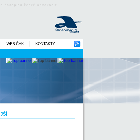
ého časopisu české advokacie
WEB ČAK
KONTAKTY
JŠÍ