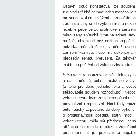
Ústavní soud konstatoval, že soudem
z důvodu těžké nemoci odsouzeného je m
na soudcovském uvážení – započítat do
zástupce, aby se do výkonu trestu nezapo
léčebné péče ve zdravotnickém zařízení
odsouzený způsobil újmu na zdraví úmysl
možné, aby soud bez dalšího započetl 
několika měsíců či let, v němž odsou
zařízení věznice, nebo mu dokonce an
předsedy senátu přerušen). Za takové
institutu upuštění od výkonu zbytku trest
Stěžovatel v posuzované věci fakticky n
a osmi měsíců, během nichž se v civil
(z toho pro dobu jednoho roku a deset
stěžovatele soudem rozhodnuto). Nepoc
výkonu trestu bylo zeslabeno působení 
preventivní i represivní. Není tedy mož
automaticky započteno do doby výkonu t
o protiústavnosti postupu státní moci.
výkonu trestu mělo být předsedou sená
stížnostního soudu o otázce započten
propuštění, ať již pozitivní či negat