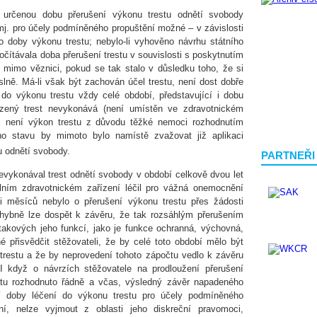
 určenou dobu přerušení výkonu trestu odnětí svobody
j. pro účely podmíněného propuštění možné – v závislosti
 doby výkonu trestu; nebylo-li vyhověno návrhu státního
čítávala doba přerušení trestu v souvislosti s poskytnutím
 mimo věznici, pokud se tak stalo v důsledku toho, že si
ně. Má-li však být zachován účel trestu, není dost dobře
do výkonu trestu vždy celé období, představující i dobu
zený trest nevykonává (není umístěn ve zdravotnickém
i není výkon trestu z důvodu těžké nemoci rozhodnutím
ho stavu by mimoto bylo namístě zvažovat již aplikaci
u odnětí svobody.
PARTNEŘI
evykonával trest odnětí svobody v období celkově dvou let
ním zdravotnickém zařízení léčil pro vážná onemocnění
i měsíců nebylo o přerušení výkonu trestu přes žádosti
hybně lze dospět k závěru, že tak rozsáhlým přerušením
takových jeho funkcí, jako je funkce ochranná, výchovná,
né přisvědčit stěžovateli, že by celé toto období mělo být
restu a že by neprovedení tohoto zápočtu vedlo k závěru
 I když o návrzích stěžovatele na prodloužení přerušení
tu rozhodnuto řádně a včas, výsledný závěr napadeného
í doby léčení do výkonu trestu pro účely podmíněného
ivní, nelze vyjmout z oblasti jeho diskreční pravomoci,