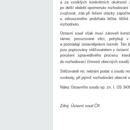
a za vzniklých konkrétních okolností 
po delší období opomenuto rozhodování 
zvažovat, zda při řešení otázky započte
u odsouzeného probíhala léčba těžké 
rozhodnuto.
Ústavní soud však musí zároveň konsta
rámec posuzované věci, pohybují v r
a postrádají ústavněprávní rozměr. Ten b
jsou popisovány stěžovatelem v ústavní s
porušení spravedlivého procesu, kte
do rozhodovací činnosti obecných soudů.
Stěžovateli nic nebrání podat u soudu n
svobody, při jejímž rozhodování obecné s
Nález Ústavního soudu sp. zn. I. ÚS 343
Zdroj: Ústavní soud ČR