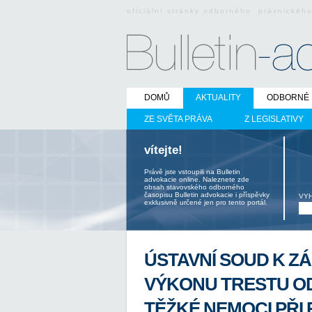
oficiální stránky odborného právnickéh
DOMŮ
AKTUALITY
ODBORNÉ 
ZE SVĚTA PRÁVA
Z LEGISLATIVY
vítejte!
Právě jste vstoupili na Bulletin
advokacie online. Naleznete zde
obsah stavovského odborného
časopisu Bulletin advokacie i příspěvky
VY
exklusivně určené jen pro tento portál.
ÚSTAVNÍ SOUD K Z
VÝKONU TRESTU O
TĚŽKÉ NEMOCI PŘI