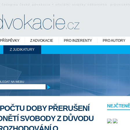
o časopisu české advokacie • oficiální stránky odborného právnick
PŘÍSPĚVKY
Z ADVOKACIE
PRO INZERENTY
PRO AUTORY
Z JUDIKATURY
HLEDAT NA WEBU
NEJČTENĚ
ÁPOČTU DOBY PŘERUŠENÍ
DNĚTÍ SVOBODY Z DŮVODU
 ROZHODOVÁNÍ O