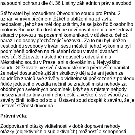
na soudní ochranu dle čl. 36 Listiny základních práv a svobod.
Stěžovatel byl rozsudkem Obvodního soudu pro Prahu 2
uznán vinným přečinem těžkého ublížení na zdraví z
nedbalosti, jehož se měl dopustit tím, že se jako řidič osobního
motorového vozidla dostatečně nevěnoval řízení a nesledoval
situaci v provozu na pozemní komunikaci, v důsledku čehož
narazil do osoby přecházející vozovku. Za to mu byl uložen
trest odnětí svobody v trvání šesti měsíců, jehož výkon mu byl
podmíněně odložen na zkušební dobu v trvání dvanácti
měsíců. Stěžovatel následně neuspěl s odvoláním u
Městského soudu v Praze, ani s dovoláním u Nejvyššího
soudu. Stěžovatel ve své ústavní stížnosti především namítal,
že nebyl dostatečně zjištěn skutkový děj a že ani jeden ze
soudních znalců své závěry o viditelnosti poškozené z pohledu
řidiče jedoucího vozidla nečinil se znalostí místa nehody za
obdobných světelných podmínek, když se s místem nehody
neseznámil za tmy a mírného deště a veškeré své výpočty a
závěry činili toliko od stolu. Ústavní soud dospěl k závěru, že je
ústavní stížnost důvodná.
Právní věta:
Zodpovězení otázky viditelnosti v době dopravní nehody i
otázky (objektivních a subjektivních) možností a schopností