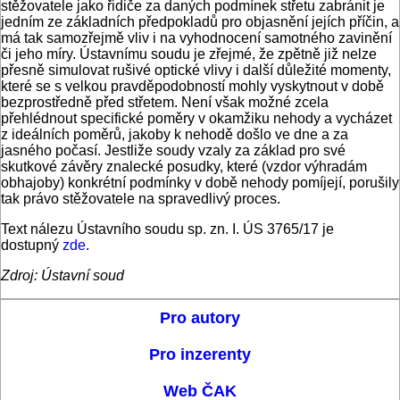
stěžovatele jako řidiče za daných podmínek střetu zabránit je
jedním ze základních předpokladů pro objasnění jejích příčin, a
má tak samozřejmě vliv i na vyhodnocení samotného zavinění
či jeho míry. Ústavnímu soudu je zřejmé, že zpětně již nelze
přesně simulovat rušivé optické vlivy i další důležité momenty,
které se s velkou pravděpodobností mohly vyskytnout v době
bezprostředně před střetem. Není však možné zcela
přehlédnout specifické poměry v okamžiku nehody a vycházet
z ideálních poměrů, jakoby k nehodě došlo ve dne a za
jasného počasí. Jestliže soudy vzaly za základ pro své
skutkové závěry znalecké posudky, které (vzdor výhradám
obhajoby) konkrétní podmínky v době nehody pomíjejí, porušily
tak právo stěžovatele na spravedlivý proces.
Text nálezu Ústavního soudu sp. zn. I. ÚS 3765/17 je
dostupný
zde
.
Zdroj: Ústavní soud
Pro autory
Pro inzerenty
Web ČAK