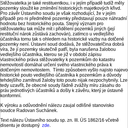
Stěžovatelka je také restituentkou, i v jejím případě tudíž měly
pozemky sloužit ke zmírnění historických majetkových křivd.
Pro závěr Ústavního soudu je však rozhodující, že v jejím
případě pro ni předmětné pozemky představují pouze náhradní
hodnotu bez historického pouta. Stejný význam pro
stěžovatelku tak může mít i přidělení pozemků jiných (její
restituční nárok zůstává zachován), zatímco u vedlejšího
účastníka tomu tak s ohledem na historické vazby na dotčené
pozemky není. Ústavní soud dodává, že stěžovatelčina dobrá
víra, že jí pozemky skutečně patří, byla narušena žalobou
vedlejšího účastníka, kterou se již v období zápisu
vlastnického práva stěžovatelky k pozemkům do katastru
nemovitostí domáhal určení svého vlastnického práva k
dotčeným nemovitostem. Tímto způsobem vyšlo najisto najevo
historické pouto vedlejšího účastníka k pozemkům a důvody
tehdejšího zamítnutí žaloby toto pouto nijak nezpochybnily. Lze
tedy uzavřít, že obecné soudy řádně zvážily míru zásahu do
práv jednotlivých účastníků a došly k závěru, který je ústavně
konformní.
K výroku a odůvodnění nálezu zaujal odlišné stanovisko
soudce Radovan Suchánek.
Text nálezu Ústavního soudu sp. zn. III. ÚS 1862/16 včetně
disentu je dostupný
zde
.