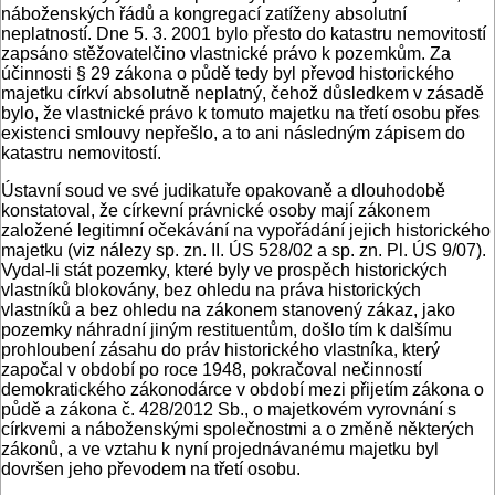
náboženských řádů a kongregací zatíženy absolutní
neplatností. Dne 5. 3. 2001 bylo přesto do katastru nemovitostí
zapsáno stěžovatelčino vlastnické právo k pozemkům. Za
účinnosti § 29 zákona o půdě tedy byl převod historického
majetku církví absolutně neplatný, čehož důsledkem v zásadě
bylo, že vlastnické právo k tomuto majetku na třetí osobu přes
existenci smlouvy nepřešlo, a to ani následným zápisem do
katastru nemovitostí.
Ústavní soud ve své judikatuře opakovaně a dlouhodobě
konstatoval, že církevní právnické osoby mají zákonem
založené legitimní očekávání na vypořádání jejich historického
majetku (viz nálezy sp. zn. II. ÚS 528/02 a sp. zn. Pl. ÚS 9/07).
Vydal-li stát pozemky, které byly ve prospěch historických
vlastníků blokovány, bez ohledu na práva historických
vlastníků a bez ohledu na zákonem stanovený zákaz, jako
pozemky náhradní jiným restituentům, došlo tím k dalšímu
prohloubení zásahu do práv historického vlastníka, který
započal v období po roce 1948, pokračoval nečinností
demokratického zákonodárce v období mezi přijetím zákona o
půdě a zákona č. 428/2012 Sb., o majetkovém vyrovnání s
církvemi a náboženskými společnostmi a o změně některých
zákonů, a ve vztahu k nyní projednávanému majetku byl
dovršen jeho převodem na třetí osobu.