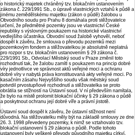
o historický majetek chráněný tzv. blokačním ustanovením
zákona č. 229/1991 Sb., o úpravě vlastnických vztahů k půdě a
jinému zemědělskému majetku (zákon o půdě) žalobou u
Obvodního soudu pro Prahu 8 domáhala proti stěžovatelce
určení, že předmětné pozemky jsou ve vlastnictví České
republiky s výslovným poukazem na historické vlastnictví
vedlejšího účastníka. Obvodní soud žalobě vyhověl, neboť
dospěl k závěru, že smlouva o převodu pozemků mezi
pozemkovým fondem a stěžovatelkou je absolutně neplatná
pro rozpor s tzv. blokačním ustanovením § 29 zákona č.
229/1991 Sb., Odvolací Městský soud v Praze změnil toto
rozhodnutí tak, že žalobu zamítl s poukazem na princip dobré
víry jednotlivce ve správnost aktů veřejné moci a ochranu
dobré víry v nabytá práva konstituovaná akty veřejné moci. Po
kasačním zásahu Nejvyššího soudu však městský soud
potvrdil prvostupňové rozhodnutí a stěžovatelka se proto
obrátila se stížností na Ústavní soud. V ní především namítala,
že bylo na místě prolomit blokační účinky § 29 zákona o půdě
a poskytnout ochranu její dobré víře a právní jistotě.
Ústavní soud dospěl k závěru, že ústavní stížnost není
důvodná. Na stěžovatelku měly být na základě smlouvy ze dne
26. 3. 1998 převedeny pozemky, k nimž se vztahovalo tzv.
blokační ustanovení § 29 zákona o půdě. Podle tohoto
ustanovení byly veškeré převody původního majetku církví,