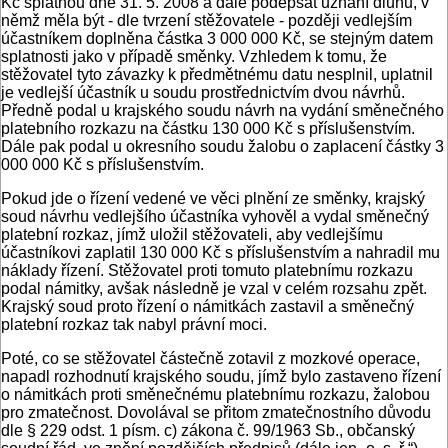
Kč splatnou dne 31. 5. 2008 a dále podepsat uznání dluhu, v
němž měla být - dle tvrzení stěžovatele - později vedlejším
účastníkem doplněna částka 3 000 000 Kč, se stejným datem
splatnosti jako v případě směnky. Vzhledem k tomu, že
stěžovatel tyto závazky k předmětnému datu nesplnil, uplatnil
je vedlejší účastník u soudu prostřednictvím dvou návrhů.
Předně podal u krajského soudu návrh na vydání směnečného
platebního rozkazu na částku 130 000 Kč s příslušenstvím.
Dále pak podal u okresního soudu žalobu o zaplacení částky 3
000 000 Kč s příslušenstvím.
Pokud jde o řízení vedené ve věci plnění ze směnky, krajský
soud návrhu vedlejšího účastníka vyhověl a vydal směnečný
platební rozkaz, jímž uložil stěžovateli, aby vedlejšímu
účastníkovi zaplatil 130 000 Kč s příslušenstvím a nahradil mu
náklady řízení. Stěžovatel proti tomuto platebnímu rozkazu
podal námitky, avšak následně je vzal v celém rozsahu zpět.
Krajský soud proto řízení o námitkách zastavil a směnečný
platební rozkaz tak nabyl právní moci.
Poté, co se stěžovatel částečně zotavil z mozkové operace,
napadl rozhodnutí krajského soudu, jímž bylo zastaveno řízení
o námitkách proti směnečnému platebnímu rozkazu, žalobou
pro zmatečnost. Dovolával se přitom zmatečnostního důvodu
dle § 229 odst. 1 písm. c) zákona č. 99/1963 Sb., občanský