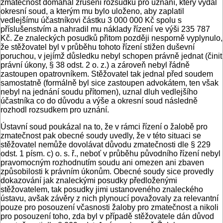
zmatečnost domáhal zrušení rozsudku pro uznání, který vydal
okresní soud, a kterým mu bylo uloženo, aby zaplatil
vedlejšímu účastníkovi částku 3 000 000 Kč spolu s
příslušenstvím a nahradil mu náklady řízení ve výši 235 787
Kč. Ze znaleckých posudků přitom později nesporně vyplynulo,
že stěžovatel byl v průběhu tohoto řízení stižen duševní
poruchou, v jejímž důsledku nebyl schopen právně jednat (činit
právní úkony, § 38 odst. 2 o. z.) a zároveň nebyl řádně
zastoupen opatrovníkem. Stěžovatel tak jednal před soudem
samostatně (formálně byl sice zastoupen advokátem, ten však
nebyl na jednání soudu přítomen), uznal dluh vedlejšího
účastníka co do důvodu a výše a okresní soud následně
rozhodl rozsudkem pro uznání.
Ústavní soud poukázal na to, že v rámci řízení o žalobě pro
zmatečnost pak obecné soudy uvedly, že v této situaci se
stěžovatel nemůže dovolávat důvodu zmatečnosti dle § 229
odst. 1 písm. c) o. s. ř., neboť v průběhu původního řízení nebyl
pravomocným rozhodnutím soudu ani omezen ani zbaven
způsobilosti k právním úkonům. Obecné soudy sice provedly
dokazování jak znaleckými posudky předloženými
stěžovatelem, tak posudky jimi ustanoveného znaleckého
ústavu, avšak závěry z nich plynoucí považovaly za relevantní
pouze pro posouzení včasnosti žaloby pro zmatečnost a nikoli
pro posouzení toho, zda byl v případě stěžovatele dán důvod