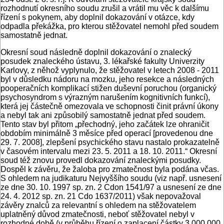
rozhodnutí okresního soudu zrušil a vrátil mu věc k dalšímu
řízení s pokynem, aby doplnil dokazování v otázce, kdy
odpadla překážka, pro kterou stěžovatel nemohl před soudem
samostatně jednat.
Okresní soud následně doplnil dokazování o znalecký
posudek znaleckého ústavu, 3. lékařské fakulty Univerzity
Karlovy, z něhož vyplynulo, že stěžovatel v letech 2008 - 2011
byl v důsledku nádoru na mozku, jeho resekce a následných
pooperačních komplikací stižen duševní poruchou (organický
psychosyndrom s výrazným narušením kognitivních funkcí),
která jej částečně omezovala ve schopnosti činit právní úkony
a nebyl tak ani způsobilý samostatně jednat před soudem.
Tento stav byl přitom „přechodný, jeho začátek lze ohraničit
obdobím minimálně 3 měsíce před operací [provedenou dne
29. 7. 2008], zlepšení psychického stavu nastalo prokazatelně
v časovém intervalu mezi 23. 5. 2011 a 18. 10. 2011.“ Okresní
soud též znovu provedl dokazování znaleckými posudky.
Dospěl k závěru, že žaloba pro zmatečnost byla podána včas.
S ohledem na judikaturu Nejvyššího soudu (viz např. usnesení
ze dne 30. 10. 1997 sp. zn. 2 Cdon 1541/97 a usnesení ze dne
24. 4. 2012 sp. zn. 21 Cdo 1637/2011) však nepovažoval
závěry znalců za relevantní s ohledem na stěžovatelem
uplatněný důvod zmatečnosti, neboť stěžovatel nebyl v
rozhodné době (v průběhu řízení o zaplacení částky 3 000 000