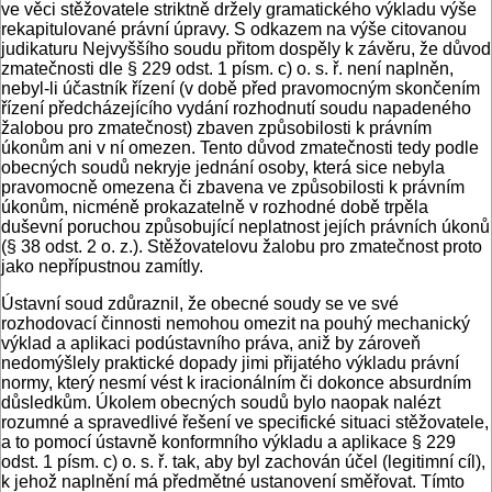
ve věci stěžovatele striktně držely gramatického výkladu výše
rekapitulované právní úpravy. S odkazem na výše citovanou
judikaturu Nejvyššího soudu přitom dospěly k závěru, že důvod
zmatečnosti dle § 229 odst. 1 písm. c) o. s. ř. není naplněn,
nebyl-li účastník řízení (v době před pravomocným skončením
řízení předcházejícího vydání rozhodnutí soudu napadeného
žalobou pro zmatečnost) zbaven způsobilosti k právním
úkonům ani v ní omezen. Tento důvod zmatečnosti tedy podle
obecných soudů nekryje jednání osoby, která sice nebyla
pravomocně omezena či zbavena ve způsobilosti k právním
úkonům, nicméně prokazatelně v rozhodné době trpěla
duševní poruchou způsobující neplatnost jejích právních úkonů
(§ 38 odst. 2 o. z.). Stěžovatelovu žalobu pro zmatečnost proto
jako nepřípustnou zamítly.
Ústavní soud zdůraznil, že obecné soudy se ve své
rozhodovací činnosti nemohou omezit na pouhý mechanický
výklad a aplikaci podústavního práva, aniž by zároveň
nedomýšlely praktické dopady jimi přijatého výkladu právní
normy, který nesmí vést k iracionálním či dokonce absurdním
důsledkům. Úkolem obecných soudů bylo naopak nalézt
rozumné a spravedlivé řešení ve specifické situaci stěžovatele,
a to pomocí ústavně konformního výkladu a aplikace § 229
odst. 1 písm. c) o. s. ř. tak, aby byl zachován účel (legitimní cíl),
k jehož naplnění má předmětné ustanovení směřovat. Tímto