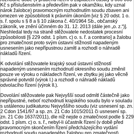
Kč s příslušenstvím a především pak v okamžiku, kdy uznal
nárok žalobce) pravomocným rozhodnutím soudu zbaven ani
omezen ve způsobilosti k právním úkonům [viz § 20 odst. 1 o.
s. ř. spolu s § 8 a § 10 zákona č. 40/1964 Sb., občanský
zákoník, ve znění účinném do 31. 12. 2013 (dále jen „o. z.“)].
Neshledal tedy na straně stěžovatele nedostatek procesní
způsobilosti [§ 229 odst. 1 písm. c) o. s. ř. a contrario] a žalobu
pro zmatečnost proto svým ústavní stížností napadeným
usnesením jako nepřípustnou zamítl a rozhodl o náhradě
nákladů řízení.
K odvolání stěžovatele krajský soud ústavní stížností
napadeným usnesením rozhodnutí okresního soudu změnil
pouze ve výroku o nákladech řízení, ve zbytku jej jako věcně
správné potvrdil (výrok I.) a rozhodl o náhradě nákladů
odvolacího řízení (výrok II.).
Dovolání stěžovatele pak Nejvyšší soud odmítl částečně jako
nepřípustné, neboť rozhodnutí krajského soudu bylo v souladu
s ustálenou judikaturou Nejvyššího soudu (viz usnesení sp. zn.
2 Cdon 1541/97 a sp. zn. 21 Cdo 1015/2011 či usnesení sp.
zn. 21 Cdo 1637/2011), dle níž nejde o zmatečnost podle § 229
odst. 1 písm. c) o. s. ř., nebyl-li účastník řízení (v době před
pravomocným skončením řízení předcházejícího vydání
rozhodnutí soudu napadeného žalobou pro zmatečnost)