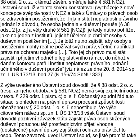
38 odst. 2 o. z., k témuž závěru směřuje také § 581 NOZ).
Ústavní soud již v tomto směru konstatoval (vycházeje z nové
koncepce svéprávnosti v NOZ a také z Úmluvy o právech osob
se zdravotním postižením), že „[n]a institut neplatnosti právního
jednání z důvodu, že osoba jednala v duševní poruše (§ 38
odst. 2 [o. z.] a věty druhé § 581 [NOZ]), je tedy nutno pohlížet
jako na jeden z institutů, jejichž účelem je chránit osoby s
duševním postižením […]. Je totiž nutno zajistit, aby osoby s
postižením mohly reálně požívat svých práv, včetně například
práva na ochranu majetku […]. Toto jejich právo musí stát
zajistit i přijetím vhodného legislativního rámce, do něhož v
daném kontextu patří i institut neplatnosti právního jednání
učiněného v duševní poruše“ [viz nález ze dne 20. 8. 2014 sp.
zn. I. ÚS 173/13, bod 27 (N 156/74 SbNU 333)].
Z výše uvedeného Ústavní soud dovodil, že § 38 odst. 2 o. z.
(resp. ani jeho obdoba v § 581 NOZ) nemá svůj explicitní odraz
v textu § 229 odst. 1 písm. c) o. s. ř. Občanský soudní řád tuto
situaci s ohledem na právní úpravu procesní způsobilosti
obsaženou v § 20 odst. 1 o. s. ř. nepostihuje. Ve výše
citovaném nálezu sp. zn. I. ÚS 173/13 však Ústavní soud
dovodil pozitivní závazek státu zajistit práva osob stižených
duševní poruchou též prostřednictvím přijetí vhodné
(dostatečné) právní úpravy zajišťující ochranu práv těchto
osob. Tento závazek, uvedl Ústavní soud, se jistě promítá také