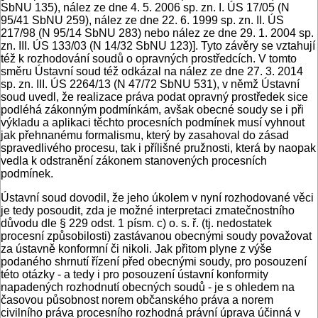
SbNU 135), nález ze dne 4. 5. 2006 sp. zn. I. ÚS 17/05 (N
95/41 SbNU 259), nález ze dne 22. 6. 1999 sp. zn. II. ÚS
217/98 (N 95/14 SbNU 283) nebo nález ze dne 29. 1. 2004 sp.
zn. III. ÚS 133/03 (N 14/32 SbNU 123)]. Tyto závěry se vztahují
též k rozhodování soudů o opravných prostředcích. V tomto
směru Ústavní soud též odkázal na nález ze dne 27. 3. 2014
sp. zn. III. ÚS 2264/13 (N 47/72 SbNU 531), v němž Ústavní
soud uvedl, že realizace práva podat opravný prostředek sice
podléhá zákonným podmínkám, avšak obecné soudy se i při
výkladu a aplikaci těchto procesních podmínek musí vyhnout
jak přehnanému formalismu, který by zasahoval do zásad
spravedlivého procesu, tak i přílišné pružnosti, která by naopak
vedla k odstranění zákonem stanovených procesních
podmínek.
Ústavní soud dovodil, že jeho úkolem v nyní rozhodované věci
je tedy posoudit, zda je možné interpretaci zmatečnostního
důvodu dle § 229 odst. 1 písm. c) o. s. ř. (tj. nedostatek
procesní způsobilosti) zastávanou obecnými soudy považovat
za ústavně konformní či nikoli. Jak přitom plyne z výše
podaného shrnutí řízení před obecnými soudy, pro posouzení
této otázky - a tedy i pro posouzení ústavní konformity
napadených rozhodnutí obecných soudů - je s ohledem na
časovou působnost norem občanského práva a norem
civilního práva procesního rozhodná právní úprava účinná v