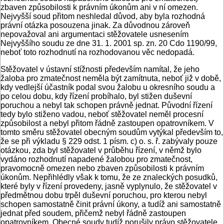
zbaven způsobilosti k právním úkonům ani v ní omezen.
Nejvyšší soud přitom neshledal důvod, aby byla rozhodná
právní otázka posouzena jinak. Za důvodnou zároveň
nepovažoval ani argumentaci stěžovatele usnesením
Nejvyššího soudu ze dne 31. 1. 2001 sp. zn. 20 Cdo 1190/99,
neboť toto rozhodnutí na rozhodovanou věc nedopadá.
Stěžovatel v ústavní stížnosti především namítal, že jeho
žaloba pro zmatečnost neměla být zamítnuta, neboť již v době,
kdy vedlejší účastník podal svou žalobu u okresního soudu a
po celou dobu, kdy řízení probíhalo, byl stižen duševní
poruchou a nebyl tak schopen právně jednat. Původní řízení
tedy bylo stiženo vadou, neboť stěžovatel neměl procesní
způsobilost a nebyl přitom řádně zastoupen opatrovníkem. V
tomto směru stěžovatel obecným soudům vytýkal především to,
že se při výkladu § 229 odst. 1 písm. c) o. s. ř. zabývaly pouze
otázkou, zda byl stěžovatel v průběhu řízení, v němž bylo
vydáno rozhodnutí napadené žalobou pro zmatečnost,
pravomocně omezen nebo zbaven způsobilosti k právním
úkonům. Nepřihlédly však k tomu, že ze znaleckých posudků,
které byly v řízení provedeny, jasně vyplynulo, že stěžovatel v
předmětnou dobu trpěl duševní poruchou, pro kterou nebyl
schopen samostatně činit právní úkony, a tudíž ani samostatně
jednat před soudem, přičemž nebyl řádně zastoupen
opatrovníkem. Obecné soudy tudíž porušily právo stěžovatele