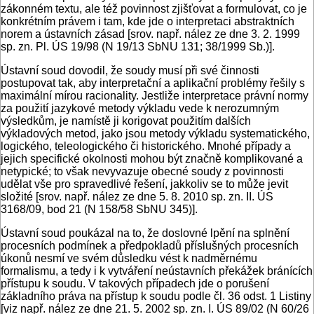
zákonném textu, ale též povinnost zjišťovat a formulovat, co je
konkrétním právem i tam, kde jde o interpretaci abstraktních
norem a ústavních zásad [srov. např. nález ze dne 3. 2. 1999
sp. zn. Pl. ÚS 19/98 (N 19/13 SbNU 131; 38/1999 Sb.)].
Ústavní soud dovodil, že soudy musí při své činnosti
postupovat tak, aby interpretační a aplikační problémy řešily s
maximální mírou racionality. Jestliže interpretace právní normy
za použití jazykové metody výkladu vede k nerozumným
výsledkům, je namístě ji korigovat použitím dalších
výkladových metod, jako jsou metody výkladu systematického,
logického, teleologického či historického. Mnohé případy a
jejich specifické okolnosti mohou být značně komplikované a
netypické; to však nevyvazuje obecné soudy z povinnosti
udělat vše pro spravedlivé řešení, jakkoliv se to může jevit
složité [srov. např. nález ze dne 5. 8. 2010 sp. zn. II. ÚS
3168/09, bod 21 (N 158/58 SbNU 345)].
Ústavní soud poukázal na to, že doslovné lpění na splnění
procesních podmínek a předpokladů příslušných procesních
úkonů nesmí ve svém důsledku vést k nadměrnému
formalismu, a tedy i k vytváření neústavních překážek bránících
přístupu k soudu. V takových případech jde o porušení
základního práva na přístup k soudu podle čl. 36 odst. 1 Listiny
[viz např. nález ze dne 21. 5. 2002 sp. zn. I. ÚS 89/02 (N 60/26