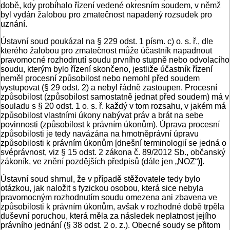
době, kdy probíhalo řízení vedené okresním soudem, v němž
byl vydán žalobou pro zmatečnost napadený rozsudek pro
uznání.
Ústavní soud poukázal na § 229 odst. 1 písm. c) o. s. ř., dle
kterého žalobou pro zmatečnost může účastník napadnout
pravomocné rozhodnutí soudu prvního stupně nebo odvolacího
soudu, kterým bylo řízení skončeno, jestliže účastník řízení
neměl procesní způsobilost nebo nemohl před soudem
vystupovat (§ 29 odst. 2) a nebyl řádně zastoupen. Procesní
způsobilost (způsobilost samostatně jednat před soudem) má v
souladu s § 20 odst. 1 o. s. ř. každý v tom rozsahu, v jakém má
způsobilost vlastními úkony nabývat práv a brát na sebe
povinnosti (způsobilost k právním úkonům). Úprava procesní
způsobilosti je tedy navázána na hmotněprávní úpravu
způsobilosti k právním úkonům [dnešní terminologií se jedná o
svéprávnost, viz § 15 odst. 2 zákona č. 89/2012 Sb., občanský
zákoník, ve znění pozdějších předpisů (dále jen „NOZ“)].
Ústavní soud shrnul, že v případě stěžovatele tedy bylo
otázkou, jak naložit s fyzickou osobou, která sice nebyla
pravomocným rozhodnutím soudu omezena ani zbavena ve
způsobilosti k právním úkonům, avšak v rozhodné době trpěla
duševní poruchou, která měla za následek neplatnost jejího
právního jednání (§ 38 odst. 2 o. z.). Obecné soudy se přitom