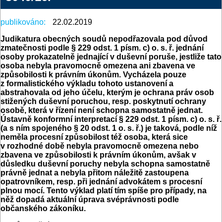
publikováno:
22.02.2019
Judikatura obecných soudů nepodřazovala pod důvod
zmatečnosti podle § 229 odst. 1 písm. c) o. s. ř. jednání
osoby prokazatelně jednající v duševní poruše, jestliže tato
osoba nebyla pravomocně omezena ani zbavena ve
způsobilosti k právním úkonům. Vycházela pouze
z formalistického výkladu tohoto ustanovení a
abstrahovala od jeho účelu, kterým je ochrana práv osob
stižených duševní poruchou, resp. poskytnutí ochrany
osobě, která v řízení není schopna samostatně jednat.
Ústavně konformní interpretací § 229 odst. 1 písm. c) o. s. ř.
(a s ním spojeného § 20 odst. 1 o. s. ř.) je taková, podle níž
neměla procesní způsobilost též osoba, která sice
v rozhodné době nebyla pravomocně omezena nebo
zbavena ve způsobilosti k právním úkonům, avšak v
důsledku duševní poruchy nebyla schopna samostatně
právně jednat a nebyla přitom náležitě zastoupena
opatrovníkem, resp. při jednání advokátem s procesní
plnou mocí. Tento výklad platí tím spíše pro případy, na
něž dopadá aktuální úprava svéprávnosti podle
občanského zákoníku.