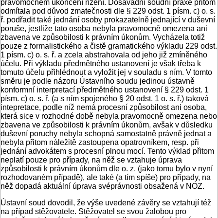
pravomocném ukončení řízení. Dosavadní soudní praxe přitom
odmítala pod důvod zmatečnosti dle § 229 odst. 1 písm. c) o. s.
ř. podřadit také jednání osoby prokazatelně jednající v duševní
poruše, jestliže tato osoba nebyla pravomocně omezena ani
zbavena ve způsobilosti k právním úkonům. Vycházela totiž
pouze z formalistického a čistě gramatického výkladu 229 odst.
1 písm. c) o. s. ř. a zcela abstrahovala od jeho již zmíněného
účelu. Při výkladu předmětného ustanovení je však třeba k
tomuto účelu přihlédnout a vyložit jej v souladu s ním. V tomto
směru je podle názoru Ústavního soudu jedinou ústavně
konformní interpretací předmětného ustanovení § 229 odst. 1
písm. c) o. s. ř. (a s ním spojeného § 20 odst. 1 o. s. ř.) taková
intepretace, podle níž nemá procesní způsobilost ani osoba,
která sice v rozhodné době nebyla pravomocně omezena nebo
zbavena ve způsobilosti k právním úkonům, avšak v důsledku
duševní poruchy nebyla schopná samostatně právně jednat a
nebyla přitom náležitě zastoupena opatrovníkem, resp. při
jednání advokátem s procesní plnou mocí. Tento výklad přitom
neplatí pouze pro případy, na něž se vztahuje úprava
způsobilosti k právním úkonům dle o. z. (jako tomu bylo v nyní
rozhodovaném případě), ale také (a tím spíše) pro případy, na
něž dopadá aktuální úprava svéprávnosti obsažená v NOZ.
Ústavní soud dovodil, že výše uvedené závěry se vztahují též
na případ stěžovatele. Stěžovatel se svou žalobou pro