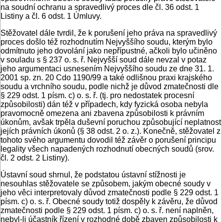
na soudní ochranu a spravedlivý proces dle čl. 36 odst. 1
Listiny a čl. 6 odst. 1 Úmluvy.
Stěžovatel dále tvrdil, že k porušení jeho práva na spravedlivý
proces došlo též rozhodnutím Nejvyššího soudu, kterým bylo
odmítnuto jeho dovolání jako nepřípustné, ačkoli bylo učiněno
v souladu s § 237 o. s. ř. Nejvyšší soud dále nevzal v potaz
jeho argumentaci usnesením Nejvyššího soudu ze dne 31. 1.
2001 sp. zn. 20 Cdo 1190/99 a také odlišnou praxi krajského
soudu a vrchního soudu, podle nichž je důvod zmatečnosti dle
§ 229 odst. 1 písm. c) o. s. ř. (tj. pro nedostatek procesní
způsobilosti) dán též v případech, kdy fyzická osoba nebyla
pravomocně omezena ani zbavena způsobilosti k právním
úkonům, avšak trpěla duševní poruchou způsobující neplatnost
jejích právních úkonů (§ 38 odst. 2 o. z.). Konečně, stěžovatel z
tohoto svého argumentu dovodil též závěr o porušení principu
legality všech napadených rozhodnutí obecných soudů (srov.
čl. 2 odst. 2 Listiny).
Ústavní soud shrnul, že podstatou ústavní stížnosti je
nesouhlas stěžovatele se způsobem, jakým obecné soudy v
jeho věci interpretovaly důvod zmatečnosti podle § 229 odst. 1
písm. c) o. s. ř. Obecné soudy totiž dospěly k závěru, že důvod
zmatečnosti podle § 229 odst. 1 písm. c) o. s. ř. není naplněn,
nebyl-li účastník řízení v rozhodné době zbaven způsobilosti k