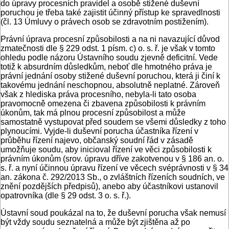
do úpravy procesních pravidel a osobě stižené duševní
poruchou je třeba také zajistit účinný přístup ke spravedlnosti
(čl. 13 Úmluvy o právech osob se zdravotním postižením).
Právní úprava procesní způsobilosti a na ni navazující důvod
zmatečnosti dle § 229 odst. 1 písm. c) o. s. ř. je však v tomto
ohledu podle názoru Ústavního soudu zjevně deficitní. Vede
totiž k absurdním důsledkům, neboť dle hmotného práva je
právní jednání osoby stižené duševní poruchou, která ji činí k
takovému jednání neschopnou, absolutně neplatné. Zároveň
však z hlediska práva procesního, nebyla-li tato osoba
pravomocně omezena či zbavena způsobilosti k právním
úkonům, tak má plnou procesní způsobilost a může
samostatně vystupovat před soudem se všemi důsledky z toho
plynoucími. Vyjde-li duševní porucha účastníka řízení v
průběhu řízení najevo, občanský soudní řád v zásadě
umožňuje soudu, aby inicioval řízení ve věci způsobilosti k
právním úkonům (srov. úpravu dříve zakotvenou v § 186 an. o.
s. ř. a nyní účinnou úpravu řízení ve věcech svéprávnosti v § 34
an. zákona č. 292/2013 Sb., o zvláštních řízeních soudních, ve
znění pozdějších předpisů), anebo aby účastníkovi ustanovil
opatrovníka (dle § 29 odst. 3 o. s. ř.).
Ústavní soud poukázal na to, že duševní porucha však nemusí
být vždy soudu seznatelná a může být zjištěna až po