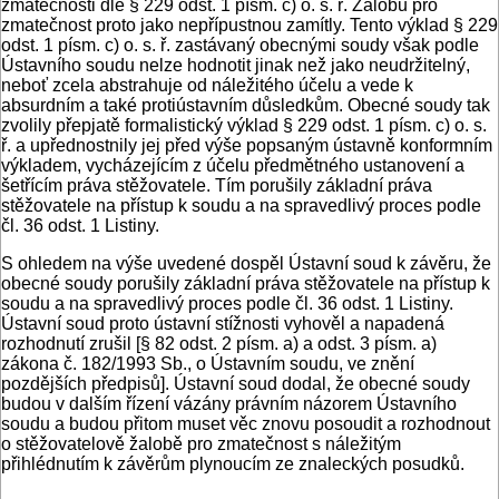
zmatečnosti dle § 229 odst. 1 písm. c) o. s. ř. Žalobu pro
zmatečnost proto jako nepřípustnou zamítly. Tento výklad § 229
odst. 1 písm. c) o. s. ř. zastávaný obecnými soudy však podle
Ústavního soudu nelze hodnotit jinak než jako neudržitelný,
neboť zcela abstrahuje od náležitého účelu a vede k
absurdním a také protiústavním důsledkům. Obecné soudy tak
zvolily přepjatě formalistický výklad § 229 odst. 1 písm. c) o. s.
ř. a upřednostnily jej před výše popsaným ústavně konformním
výkladem, vycházejícím z účelu předmětného ustanovení a
šetřícím práva stěžovatele. Tím porušily základní práva
stěžovatele na přístup k soudu a na spravedlivý proces podle
čl. 36 odst. 1 Listiny.
S ohledem na výše uvedené dospěl Ústavní soud k závěru, že
obecné soudy porušily základní práva stěžovatele na přístup k
soudu a na spravedlivý proces podle čl. 36 odst. 1 Listiny.
Ústavní soud proto ústavní stížnosti vyhověl a napadená
rozhodnutí zrušil [§ 82 odst. 2 písm. a) a odst. 3 písm. a)
zákona č. 182/1993 Sb., o Ústavním soudu, ve znění
pozdějších předpisů]. Ústavní soud dodal, že obecné soudy
budou v dalším řízení vázány právním názorem Ústavního
soudu a budou přitom muset věc znovu posoudit a rozhodnout
o stěžovatelově žalobě pro zmatečnost s náležitým
přihlédnutím k závěrům plynoucím ze znaleckých posudků.