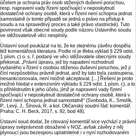
účelem je ochrana práv osob stižených duševní poruchou,
resp. napravení vady řízení spočívající v neposkytnutí
dostatečné ochrany osobě, která v řízení není schopna jednat
samostatně (v tomto případě se jedná o právo na přístup k
soudu a na spravedlivý proces a také právo vlastnické). Tuto
povinnost však obecné soudy podle názoru Ústavního soudu
ve stěžovatelově věci nesplnily.
Ústavní soud poukázal na to, že ke stejnému závěru dospěla
též komentářová literatura. Podle ní je třeba výklad § 229 odst.
1 písm. c) o. s. ř. podaný ve věci stěžovatele obecnými soudy
překonat. „Právní úpravu, jež by napadení rozhodnutí
vydaného v řízení s osobou stiženou duševní poruchou, jež ji
činí nezpůsobilou právně jednat, aniž by tato byla zastoupena,
nesankcionovala, není možné akceptovat. […] Řešení je proto
možné hledat v extenzivním výkladu § 229 odst. 1 písm. c), a to
s přihlédnutím k jeho účelu, jímž je napravení vady řízení
spočívající v neposkytnutí dostatečné ochrany osobě, která v
řízení není schopna jednat samostatně“ (Svoboda, K., Smolík,
P., Levý, J., Šínová, R. a kol. Občanský soudní řád: komentář.
Praha: C. H. Beck, 2017, s. 92, bod 48).
Ústavní soud dodal, že citovaný komentář sice vychází z právní
úpravy svéprávnosti obsažené v NOZ, avšak závěry z něj
plynoucí jsou bezesporu uplatnitelné i v nyní rozhodovaném