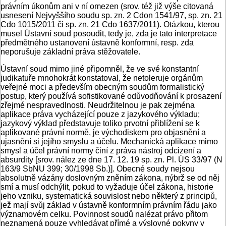
právním úkonům ani v ní omezen (srov. též již výše citovaná
usnesení Nejvyššího soudu sp. zn. 2 Cdon 1541/97, sp. zn. 21
Cdo 1015/2011 či sp. zn. 21 Cdo 1637/2011). Otázkou, kterou
musel Ústavní soud posoudit, tedy je, zda je tato interpretace
předmětného ustanovení ústavně konformní, resp. zda
neporušuje základní práva stěžovatele.
Ústavní soud mimo jiné připomněl, že ve své konstantní
judikatuře mnohokrát konstatoval, že netoleruje orgánům
veřejné moci a především obecným soudům formalistický
postup, který používá sofistikované odůvodňování k prosazení
zřejmé nespravedlnosti. Neudržitelnou je pak zejména
aplikace práva vycházející pouze z jazykového výkladu;
jazykový výklad představuje toliko prvotní přiblížení se k
aplikované právní normě, je východiskem pro objasnění a
ujasnění si jejího smyslu a účelu. Mechanická aplikace mimo
smysl a účel právní normy činí z práva nástroj odcizení a
absurdity [srov. nález ze dne 17. 12. 19 sp. zn. Pl. ÚS 33/97 (N
163/9 SbNU 399; 30/1998 Sb.)]. Obecné soudy nejsou
absolutně vázány doslovným zněním zákona, nýbrž se od něj
smí a musí odchýlit, pokud to vyžaduje účel zákona, historie
jeho vzniku, systematická souvislost nebo některý z principů,
jež mají svůj základ v ústavně konformním právním řádu jako
významovém celku. Povinnost soudů nalézat právo přitom
neznamená pouze vyhledávat přímé a výslovné pokyny v