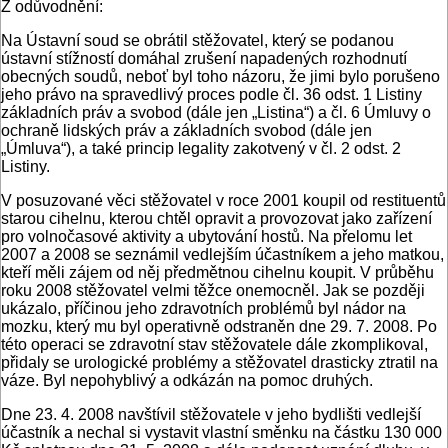
Z odůvodnění:
Na Ústavní soud se obrátil stěžovatel, který se podanou
ústavní stížností domáhal zrušení napadených rozhodnutí
obecných soudů, neboť byl toho názoru, že jimi bylo porušeno
jeho právo na spravedlivý proces podle čl. 36 odst. 1 Listiny
základních práv a svobod (dále jen „Listina“) a čl. 6 Úmluvy o
ochraně lidských práv a základních svobod (dále jen
„Úmluva“), a také princip legality zakotvený v čl. 2 odst. 2
Listiny.
V posuzované věci stěžovatel v roce 2001 koupil od restituentů
starou cihelnu, kterou chtěl opravit a provozovat jako zařízení
pro volnočasové aktivity a ubytování hostů. Na přelomu let
2007 a 2008 se seznámil vedlejším účastníkem a jeho matkou,
kteří měli zájem od něj předmětnou cihelnu koupit. V průběhu
roku 2008 stěžovatel velmi těžce onemocněl. Jak se později
ukázalo, příčinou jeho zdravotních problémů byl nádor na
mozku, který mu byl operativně odstraněn dne 29. 7. 2008. Po
této operaci se zdravotní stav stěžovatele dále zkomplikoval,
přidaly se urologické problémy a stěžovatel drasticky ztratil na
váze. Byl nepohyblivý a odkázán na pomoc druhých.
Dne 23. 4. 2008 navštívil stěžovatele v jeho bydlišti vedlejší
účastník a nechal si vystavit vlastní směnku na částku 130 000