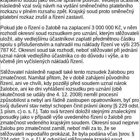
krajského soudu jako věcně správné potvrdil. Vedlejší účastník
následně vzal svůj návrh na vydání směnečného platebního
rozkazu v plném rozsahu zpět. Krajský soud proto směnečný
platební rozkaz zrušil a řízení zastavil.
Pokud jde o řízení o žalobě na zaplacení 3 000 000 Kč, v něm
rozhodl okresní soud rozsudkem pro uznání, kterým stěžovateli
uložil, aby vedlejšímu účastníkovi zaplatil předmětnou částku
spolu s příslušenstvím a nahradil mu náklady řízení ve výši 235
787 Kč. Okresní soud tak rozhodl, neboť stěžovatel při jednání
uznal nárok vedlejšího účastníka co do důvodu i výše, a to
včetně jím vyčíslených nákladů řízení.
Stěžovatel následně napadl také tento rozsudek žalobou pro
zmatečnost. Namítal přitom, že v době zahájení původního
řízení, ani ve chvíli, kdy později před soudem uznal nárok
žalobce, ani ke dni vyhlášení rozsudku pro uznání (obě
skutečnosti se udály dne 4. 12. 2008) neměl procesní
způsobilost a nebyl ani řádně zastoupen opatrovníkem, byť pro
svůj duševní stav nebyl schopen činit právní úkony [§ 229 odst.
1 písm. c) o. s. ř.]. Tato svá tvrzení doložil stejnými znaleckými
posudky jako v případě výše uvedeného řízení o žalobě pro
zmatečnost vedeného krajským soudem. Okresní soud nejprve
žalobu pro zmatečnost zamítl, neboť měl za to, že se
stěžovateli nepodařilo prokázat, že byla podána včas [srov. §
234 odst. 2 o. s. ř.]. K odvolání stěžovatele krajský soud