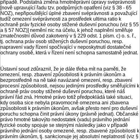
případě. Podstatná změna hmotněprávní úpravy svéprávnosti
[nově upravující řadu tzv. podpůrných opatření (viz § 38 - 65
NOZ), nepřipouštějící úplné zbavení svéprávnosti a považující
tudíž omezení svéprávnosti za prostředek ultima ratio k
ochraně práv fyzické osoby stižené duševní poruchou (viz § 55
a § 57 NOZ)] nemění nic na účelu, k jehož naplnění směřuje
zmatečnostní důvod zakotvený v § 229 odst. 1 písm. c) o. s. ř.,
tj. ochrana práv osob stižených duševní poruchou, resp.
napravení vady řízení spočívající v neposkytnutí dostatečné
ochrany osobě, která v řízení není schopna samostatně jednat.
Ústavní soud zdůraznil, že je dále třeba mít na paměti, že
omezení, resp. zbavení způsobilosti k právním úkonům a
bezprostředně na ně také navázané omezení, resp. zbavení
procesní způsobilosti, nejsou jedinými prostředky směřujícími k
ochraně práv osoby stižené duševní poruchou, které náš
právní řád zná. Hmotné právo totiž předpokládá také situaci,
kdy osoba sice nebyla pravomocně omezena ani zbavena
způsobilosti k právním úkonům, avšak přesto není pro duševní
poruchu schopna činit právní úkony (právně jednat). Občanské
právo hmotné takovýto nedostatek (vadu) právního jednání
fyzické osoby spojuje se stejnými následky jako v případě
právního jednání osoby omezené, resp. zbavené způsobilosti k
právním úkonům, tj. sankcionuje jej absolutní neplatností (viz §