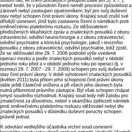
soudní řád, ve znění pozdějších předpisů (dále jen „o. s. ř.“),
neboť tvrdil, že v původním řízení neměl procesní způsobilost a
zároveň nebyl zastoupen opatrovníkem, byť pro svůj duševní
stav nebyl schopen činit právní úkony. Krajský soud zrušil své
dřívější usnesení, jímž bylo zastaveno řízení o námitkách proti
směnečnému platebnímu rozkazu. Ze stěžovatelem
předložených lékařských zpráv a znaleckých posudků z oboru
zdravotnictví, odvětví neurochirurgie a z oboru zdravotnictví,
odvětví psychiatrie a klinická psychologie, jakož i revizního
posudku z oboru zdravotnictví, odvětví psychiatrie, totiž zjistil,
že se stěžovatel dne 29. 7. 2008 podrobil výše uvedené
operaci mozku a podle znaleckých posudků nebyl v období
jednoho roku před a v období jednoho roku po operaci (tj. v
rozmezí 29. 7. 2007 - 29. 7. 2009) schopen pro svůj duševní
stav činit právní úkony. V době vyhotovení znaleckých posudků
(květen 2011) byla přitom jeho schopnost činit právní úkony
stále ještě částečně snížena a při všech jeho úkonech byla
nutná přítomnost právního zástupce. Byl však schopen chápat
smysl soudního rozhodnutí. Krajský soud tedy měl žalobu pro
zmatečnost za důvodnou, neboť v okamžiku zpětvzetí námitek
proti směnečnému platebnímu rozkazu stěžovatel nebyl dle
znaleckých posudků v důsledku duševní poruchy schopen
právně jednat.
K odvolání vedlejšího účastníka vrchní soud usnesení