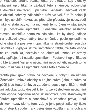
ior Wathelet předně poznamenal, že situace, kdy členský
tavení uprchlíka na základě této směrnice, odpovídají
 dovoluje navrácení uprchlíka. Generální advokát však
v oblasti ochrany základních práv ve velké míře oslabují
e-li být uprchlík navrácen, přestože představuje nebezpečí
nského státu azylu, má nicméně tento členský stát podle
t jej postavení uprchlíka. Generální advokát následně
ostavení uprchlíka nemá za následek, že by daný jedinec
lů a celkové systematiky této směrnice podle generálního
edné straně a postavení uprchlíka na straně druhé jsou dva
 uprchlíka vyplývá již ze samotného faktu, že tato osoba
na za uprchlíka, nezávisle na jakémkoli uznání ze strany
ky splňuje, je i nadále uprchlíkem. Postavení uprchlíka ve
, která umožňují jeho nepřiznání nebo odnětí, naproti tomu
lynou z uznání za uprchlíka podle této směrnice.
těchto práv (jako právo na povolení k pobytu, na uznání
v Ženevské úmluvě obdoby a že jiná práva (jako je právo na
 péči) jsou touto úmluvou zaručena pouze uprchlíkům, kteří
lní advokát tudíž dospěl k tomu, že výsledkem nepřiznání
otyčná osoba nepožívá nebo již nepožívá práv stanovených
zůstává uprchlíkem a ponechává si všechna práva, která
líkovi nezávisle na tom, zda je jeho pobyt zákonný (jako
 na přístup k soudům a k veřejnému vzdělání a na ochranu