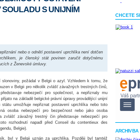
 SOULADU S UNIJNÍM
CHCETE S
přiznání nebo o odnětí postavení uprchlíka není dotčen
rchlíkem, je členský stát povinen zaručit dotyčnému
oucích z Ženevské úmluvy.
ží slonoviny, požádal v Belgii o azyl. Vzhledem k tomu, že
uzen v Belgii pro několik zvlášť závažných trestných činů,
představuje nebezpečí pro společnost, a nepřiznaly mu
přijato na základě belgické právní úpravy provádějící unijní
u státu umožňuje nepřiznat postavení uprchlíka nebo toto
tyčná osoba nebezpečí pro bezpečnost nebo jako osoba
zvlášť závažný trestný čin představuje nebezpečí pro
toto rozhodnutí napadl před Conseil du contentieux des
gendu, Belgie).
ARCHIV BA
ík, byl v Belgii uznán za uprchlíka. Později byl tamtéž