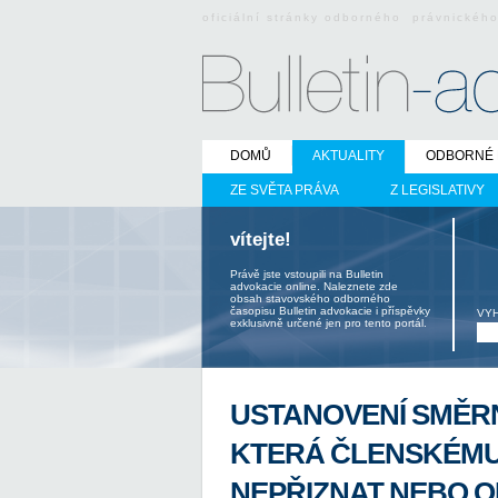
oficiální stránky odborného právnickéh
DOMŮ
AKTUALITY
ODBORNÉ 
ZE SVĚTA PRÁVA
Z LEGISLATIVY
vítejte!
Právě jste vstoupili na Bulletin
advokacie online. Naleznete zde
obsah stavovského odborného
časopisu Bulletin advokacie i příspěvky
VY
exklusivně určené jen pro tento portál.
USTANOVENÍ SMĚRN
KTERÁ ČLENSKÉMU
NEPŘIZNAT NEBO 