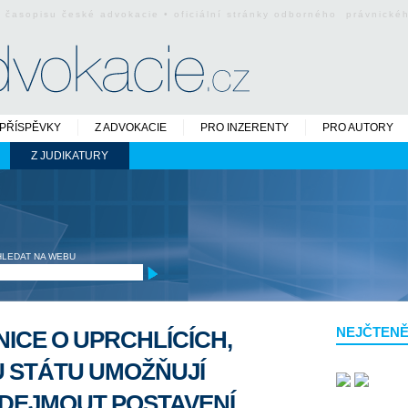
o časopisu české advokacie • oficiální stránky odborného právnick
PŘÍSPĚVKY
Z ADVOKACIE
PRO INZERENTY
PRO AUTORY
Z JUDIKATURY
HLEDAT NA WEBU
NEJČTENĚ
ICE O UPRCHLÍCÍCH,
 STÁTU UMOŽŇUJÍ
ODEJMOUT POSTAVENÍ