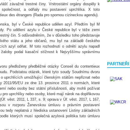
lášť závažné trestné činy. Vnitrostátní orgány dospěly k
 společnost, a odňaly mu postavení uprchlíka. X toto
tieux des étrangers (Rada pro spornou cizineckou agendu).
ska, byl v České republice udělen azyl. Předtím byl M
dy. Po udělení azylu v České republice byl v téže zemi
estný čin. S odůvodněním, že v důsledku toho představuje
ského státu a jeho občanů, mu byl na základě českého
cích azyl odňat. M toto rozhodnutí o odnětí azylu napadl
 žaloby podal kasační stížnost k Nejvyššímu správnímu
PARTNEŘI
voru předloženy předběžné otázky Conseil du contentieux
oudu. Podstatou otázek, které tyto soudy Soudnímu dvoru
e o uprchlících umožňující členským státům nepřiznat nebo
 2011/95/EU ze dne 13. prosince 2011 o normách, které
 zemí nebo osoby bez státní příslušnosti, aby mohli požívat
u pro uprchlíky nebo osoby, které mají nárok na doplňkovou
ř. věst. 2011, L 337, s. 9; oprava v Úř. věst. 2017, L 167,
 jsou v rozporu Ženevskou úmluvu o právním postavení
sou tedy neplatná z hlediska ustanovení Listiny základních
podle kterých musí společná azylová politika tuto úmluvu