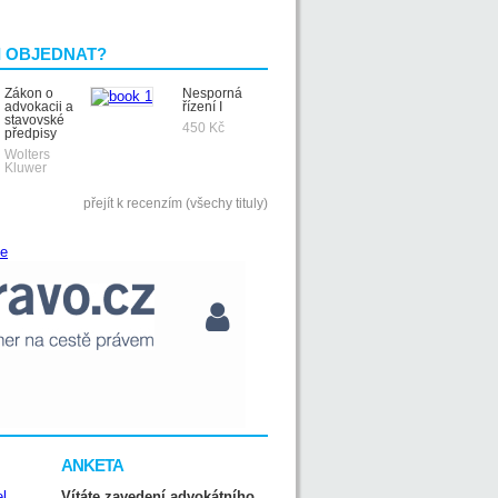
I OBJEDNAT?
Zákon o
Nesporná
advokacii a
řízení I
stavovské
450 Kč
předpisy
Wolters
Kluwer
přejít k recenzím (všechy tituly)
ANKETA
Vítáte zavedení advokátního