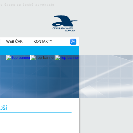
ého časopisu české advokacie
WEB ČAK
KONTAKTY
JŠÍ