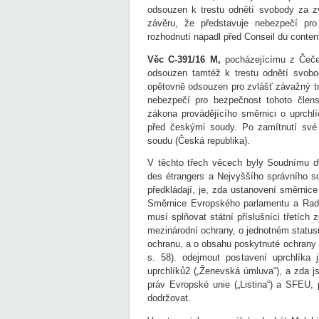
odsouzen k trestu odnětí svobody za zv
závěru, že představuje nebezpečí pro
rozhodnutí napadl před Conseil du conten
Věc C-391/16 M,
pocházejícímu z Čečen
odsouzen tamtéž k trestu odnětí svobo
opětovně odsouzen pro zvlášť závažný tr
nebezpečí pro bezpečnost tohoto člen
zákona provádějícího směrnici o uprchlí
před českými soudy. Po zamítnutí své
soudu (Česká republika).
V těchto třech věcech byly Soudnímu d
des étrangers a Nejvyššího správního s
předkládají, je, zda ustanovení směrnic
Směrnice Evropského parlamentu a Rady
musí splňovat státní příslušníci třetích
mezinárodní ochrany, o jednotném status
ochranu, a o obsahu poskytnuté ochrany (Ú
s. 58). odejmout postavení uprchlíka
uprchlíků2 („Ženevská úmluva“), a zda j
práv Evropské unie („Listina“) a SFEU, 
dodržovat.