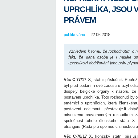
UPRCHLÍKA, JSOU V
PRÁVEM
publikováno:
22.06.2018
Vzhledem k tomu, že rozhodnutím o ne
fakt, že daná osoba je i nadále up
uprchlíkovi dodržování jeho práv plyn
Věc C-77/17 X
, státní příslušník Pobře
byl před podáním své žádosti o azyl odso
dospěly belgické orgány k názoru, že 
postavení uprchlíka. Toto rozhodnutí bylo 
směrnici o uprchlících, která členském
postavení odejmout, přestavuje-li do
odsouzená pravomocným rozsudkem za 
společnost tohoto členského státu. X 
étrangers (Rada pro spornou cizineckou a
Věc C-78/17 X,
konžský státní příslušn