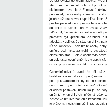
Ve stanovisku generální advokát Melch
stát může nepřiznat nebo odejmout pos
okolnostem, za nichž Ženevská úmluva
připomněl, že závazky členských států 
jejich možnost navrátit uprchlíka. Nemůž
pro bezpečnost nebo pro společnost čle
směrnice o uprchlících možnost zbavi
zdůraznil, že nepřiznání nebo odnětí p
přestával být uprchlíkem. Ze znění, cí
advokáta vyplývá, že stav uprchlíka na j
různé koncepty. Stav určité osoby coby
splňuje podmínky, za nichž je považová
členského státu. Dokud osoba tyto podmín
smyslu ustanovení směrnice o uprchlících
označuje požívání práv, která v zásadě p
Generální advokát uvedl, že některá z 
kvalifikace a na zdravotní péči) nemají 
přístup k zaměstnání, bydlení a sociální
se v zemi azylu zdržují zákonně. Generá
či odnětí postavení uprchlíka je, že d
směrnicí o uprchlících, přičemž však 
Ženevská úmluva zaručuje každému uprch
je právo na nediskriminační zacházení,