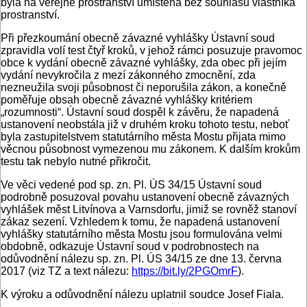
byla na veřejné prostranství umístěna bez souhlasu vlastníka
prostranství.
Při přezkoumání obecně závazné vyhlášky Ústavní soud
zpravidla volí test čtyř kroků, v jehož rámci posuzuje pravomoc
obce k vydání obecně závazné vyhlášky, zda obec při jejím
vydání nevykročila z mezí zákonného zmocnění, zda
nezneužila svoji působnost či neporušila zákon, a konečně
poměřuje obsah obecně závazné vyhlášky kritériem
„rozumnosti“. Ústavní soud dospěl k závěru, že napadená
ustanovení neobstála již v druhém kroku tohoto testu, neboť
byla zastupitelstvem statutárního města Mostu přijata mimo
věcnou působnost vymezenou mu zákonem. K dalším krokům
testu tak nebylo nutné přikročit.
Ve věci vedené pod sp. zn. Pl. ÚS 34/15 Ústavní soud
podrobně posuzoval povahu ustanovení obecně závazných
vyhlášek měst Litvínova a Varnsdorfu, jimiž se rovněž stanoví
zákaz sezení. Vzhledem k tomu, že napadená ustanovení
vyhlášky statutárního města Mostu jsou formulována velmi
obdobně, odkazuje Ústavní soud v podrobnostech na
odůvodnění nálezu sp. zn. Pl. ÚS 34/15 ze dne 13. června
2017 (viz TZ a text nálezu:
https://bit.ly/2PGOmrF
).
K výroku a odůvodnění nálezu uplatnil soudce Josef Fiala.