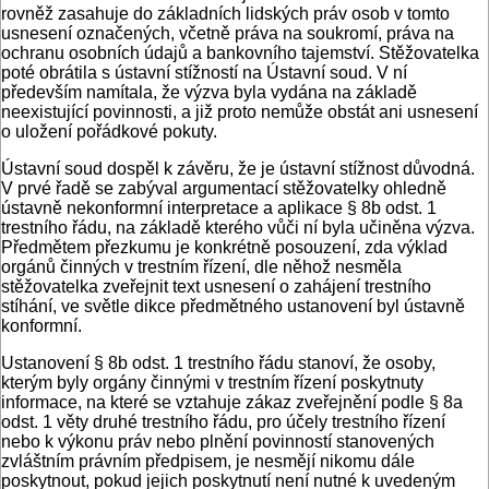
rovněž zasahuje do základních lidských práv osob v tomto
usnesení označených, včetně práva na soukromí, práva na
ochranu osobních údajů a bankovního tajemství. Stěžovatelka
poté obrátila s ústavní stížností na Ústavní soud. V ní
především namítala, že výzva byla vydána na základě
neexistující povinnosti, a již proto nemůže obstát ani usnesení
o uložení pořádkové pokuty.
Ústavní soud dospěl k závěru, že je ústavní stížnost důvodná.
V prvé řadě se zabýval argumentací stěžovatelky ohledně
ústavně nekonformní interpretace a aplikace § 8b odst. 1
trestního řádu, na základě kterého vůči ní byla učiněna výzva.
Předmětem přezkumu je konkrétně posouzení, zda výklad
orgánů činných v trestním řízení, dle něhož nesměla
stěžovatelka zveřejnit text usnesení o zahájení trestního
stíhání, ve světle dikce předmětného ustanovení byl ústavně
konformní.
Ustanovení § 8b odst. 1 trestního řádu stanoví, že osoby,
kterým byly orgány činnými v trestním řízení poskytnuty
informace, na které se vztahuje zákaz zveřejnění podle § 8a
odst. 1 věty druhé trestního řádu, pro účely trestního řízení
nebo k výkonu práv nebo plnění povinností stanovených
zvláštním právním předpisem, je nesmějí nikomu dále
poskytnout, pokud jejich poskytnutí není nutné k uvedeným