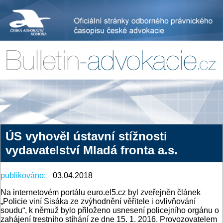
ÚS vyhověl ústavní stížnosti
vydavatelství Mladá fronta a.s.
publikováno:
03.04.2018
Na internetovém portálu euro.el5.cz byl zveřejněn článek
„Policie viní Sisáka ze zvýhodnění věřitele i ovlivňování
soudu“, k němuž bylo přiloženo usnesení policejního orgánu o
zahájení trestního stíhání ze dne 15. 1. 2016. Provozovatelem