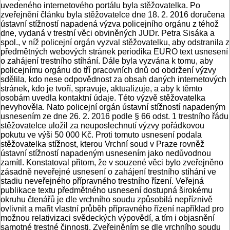
uvedeného internetového portálu byla stěžovatelka. Po
zveřejnění článku byla stěžovatelce dne 18. 2. 2016 doručena
ústavní stížností napadená výzva policejního orgánu z téhož
dne, vydaná v trestní věci obviněných JUDr. Petra Sisáka a
spol., v níž policejní orgán vyzval stěžovatelku, aby odstranila z
předmětných webových stránek periodika EURO text usnesení
o zahájení trestního stíhání. Dále byla vyzvána k tomu, aby
policejnímu orgánu do tří pracovních dnů od obdržení výzvy
sdělila, kdo nese odpovědnost za obsah daných internetových
stránek, kdo je tvoří, spravuje, aktualizuje, a aby k těmto
osobám uvedla kontaktní údaje. Této výzvě stěžovatelka
nevyhověla. Nato policejní orgán ústavní stížností napadeným
usnesením ze dne 26. 2. 2016 podle § 66 odst. 1 trestního řádu
stěžovatelce uložil za neuposlechnutí výzvy pořádkovou
pokutu ve výši 50 000 Kč. Proti tomuto usnesení podala
stěžovatelka stížnost, kterou Vrchní soud v Praze rovněž
ústavní stížností napadeným usnesením jako nedůvodnou
zamítl. Konstatoval přitom, že v souzené věci bylo zveřejněno
zásadně neveřejné usnesení o zahájení trestního stíhání ve
stadiu neveřejného přípravného trestního řízení. Veřejná
publikace textu předmětného usnesení dostupná širokému
okruhu čtenářů je dle vrchního soudu způsobilá nepříznivě
ovlivnit a mařit vlastní průběh přípravného řízení například pro
možnou relativizaci svědeckých výpovědí, a tím i objasnění
samotné trestné činnosti. Zveřejněním se dle vrchního soudu