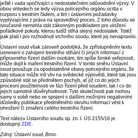
ještě i vada spočívající v nedostatečném odůvodnění výzvy. V
obou ohledech se tedy výzva policejního orgánu ocitla v
rozporu s trestním řádem, a tím i ústavními požadavky
vyplývajícími z práva na spravedlivý proces. Z toho důvodu se
současně nemohla stát zákonným podkladem pro uložení
pořádkové pokuty, kterou tudíž stíhá stejný nedostatek. Totéž
pak platí i pro rozhodnutí vrchního soudu, které jej nenapravilo.
Ústavní soud však zároveň podotýká, že zpřístupněním textu
usnesení o zahájení trestního stíhání či jiných informací z
přípravného řízení dalším osobám, tím spíše široké veřejnosti,
může dojít k maření trestního řízení. V tomto směru Ústavní
soud považuje za opodstatněné obavy policejního orgánu, že
tato situace může mít vliv na svědecké výpovědi, které tak jsou
způsobilé stát se předmětem pochyb, ať již co do jejich
procesní použitelnosti ve fázi řízení před soudem, tak i co do
jejich samotné důvěryhodnosti. Tyto skutečnosti pak mohou
samy o sobě nebo ve spojení s dalšími možnými negativními
důsledky publikace předmětného okruhu informací vést k
ohrožení či zmaření celého trestního řízení.
Text nálezu Ústavního soudu sp. zn. I. ÚS 2155/16 je
dostupný
ZDE
.
Zdroj: Ústavní soud, Brno.