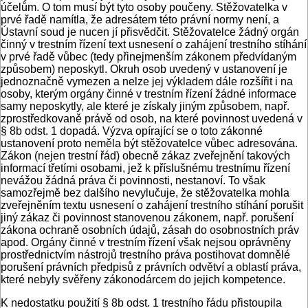
účelům. O tom musí být tyto osoby poučeny. Stěžovatelka v
prvé řadě namítla, že adresátem této právní normy není, a
Ústavní soud je nucen jí přisvědčit. Stěžovatelce žádný orgán
činný v trestním řízení text usnesení o zahájení trestního stíhání
v prvé řadě vůbec (tedy přinejmenším zákonem předvídaným
způsobem) neposkytl. Okruh osob uvedený v ustanovení je
jednoznačně vymezen a nelze jej výkladem dále rozšířit i na
osoby, kterým orgány činné v trestním řízení žádné informace
samy neposkytly, ale které je získaly jiným způsobem, např.
zprostředkovaně právě od osob, na které povinnost uvedená v
§ 8b odst. 1 dopadá. Výzva opírající se o toto zákonné
ustanovení proto neměla být stěžovatelce vůbec adresována.
Zákon (nejen trestní řád) obecně zákaz zveřejnění takových
informací třetími osobami, jež k příslušnému trestnímu řízení
nevážou žádná práva či povinnosti, nestanoví. To však
samozřejmě bez dalšího nevylučuje, že stěžovatelka mohla
zveřejněním textu usnesení o zahájení trestního stíhání porušit
jiný zákaz či povinnost stanovenou zákonem, např. porušení
zákona ochraně osobních údajů, zásah do osobnostních práv
apod. Orgány činné v trestním řízení však nejsou oprávněny
prostřednictvím nástrojů trestního práva postihovat domnělé
porušení právních předpisů z právních odvětví a oblastí práva,
které nebyly svěřeny zákonodárcem do jejich kompetence.
K nedostatku použití § 8b odst. 1 trestního řádu přistoupila