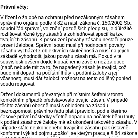
Právní věty:
V řízení o žalobě na ochranu před nezákonným zásahem
správního orgánu podle § 82 a násl. zákona č. 150/2002 Sb.,
soudní řád správní, ve znění pozdějších předpisů, je důležité
rozlišovat různé typy zásahů a zohledňovat specifika tzv.
trvajících zásahů. K posouzení povahy zásahu nestačí pouze
tvrzení žalobce. Správní soud musí při hodnocení povahy
zásahu vycházet z objektivních skutečností a musí na jejich
základě vyhodnotit, jakou povahu zásah má. Pokud v té
souvislosti ovšem dojde k opačnému závěru než žalobce
(např. nebude mít za to, že napadený zásah je trvající, což
bude mít dopad na počítání lhůty k podání žaloby a její
včasnost), musí dát žalobci možnost na tento odlišný pohled
soudu reagovat.
Držení dokumentů převzatých při místním šetření v tomto
konkrétním případě představovalo trvající zásah. V případě
těchto zásahů obecně musí s ohledem na zásadu
bezrozpornosti právního řádu platit pravidlo, podle kterého
časové právní následky včetně dopadu na počátek běhu lhůty
k podání zásahové žaloby má až ukončení takového zásahu. V
případě stále neukončeného trvajícího zásahu pak ústavně-
konformní výklad pojmu „došlo“, se kterým pracuje § 84 zákona