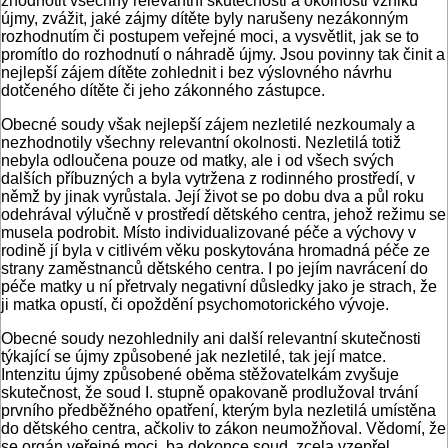
zhodnotit všechny relevantní skutečnosti a okolnosti vzniku
újmy, zvážit, jaké zájmy dítěte byly narušeny nezákonným
rozhodnutím či postupem veřejné moci, a vysvětlit, jak se to
promítlo do rozhodnutí o náhradě újmy. Jsou povinny tak činit a
nejlepší zájem dítěte zohlednit i bez výslovného návrhu
dotčeného dítěte či jeho zákonného zástupce.
Obecné soudy však nejlepší zájem nezletilé nezkoumaly a
nezhodnotily všechny relevantní okolnosti. Nezletilá totiž
nebyla odloučena pouze od matky, ale i od všech svých
dalších příbuzných a byla vytržena z rodinného prostředí, v
němž by jinak vyrůstala. Její život se po dobu dva a půl roku
odehrával výlučně v prostředí dětského centra, jehož režimu se
musela podrobit. Místo individualizované péče a výchovy v
rodině jí byla v citlivém věku poskytována hromadná péče ze
strany zaměstnanců dětského centra. I po jejím navrácení do
péče matky u ní přetrvaly negativní důsledky jako je strach, že
ji matka opustí, či opoždění psychomotorického vývoje.
Obecné soudy nezohlednily ani další relevantní skutečnosti
týkající se újmy způsobené jak nezletilé, tak její matce.
Intenzitu újmy způsobené oběma stěžovatelkám zvyšuje
skutečnost, že soud I. stupně opakovaně prodlužoval trvání
prvního předběžného opatření, kterým byla nezletilá umístěna
do dětského centra, ačkoliv to zákon neumožňoval. Vědomí, že
se orgán veřejné moci, ba dokonce soud, zcela vzepřel