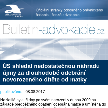
ÚS shledal nedostatečnou náhradu
újmy za dlouhodobé odebrání
novorozeného dítěte od matky
publikováno:
08.08.2017
Nezletilá byla tři dny po svém narození v dubnu 2009 na
základě předběžného opatření odebrána matce a umístěna do