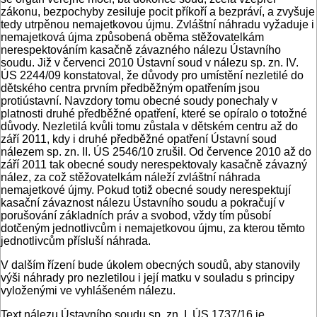
zákonu, bezpochyby zesiluje pocit příkoří a bezpráví, a zvyšuje
tedy utrpěnou nemajetkovou újmu. Zvláštní náhradu vyžaduje i
nemajetková újma způsobená oběma stěžovatelkám
nerespektováním kasačně závazného nálezu Ústavního
soudu. Již v červenci 2010 Ústavní soud v nálezu sp. zn. IV.
ÚS 2244/09 konstatoval, že důvody pro umístění nezletilé do
dětského centra prvním předběžným opatřením jsou
protiústavní. Navzdory tomu obecné soudy ponechaly v
platnosti druhé předběžné opatření, které se opíralo o totožné
důvody. Nezletilá kvůli tomu zůstala v dětském centru až do
září 2011, kdy i druhé předběžné opatření Ústavní soud
nálezem sp. zn. II. ÚS 2546/10 zrušil. Od července 2010 až do
září 2011 tak obecné soudy nerespektovaly kasačně závazný
nález, za což stěžovatelkám náleží zvláštní náhrada
nemajetkové újmy. Pokud totiž obecné soudy nerespektují
kasační závaznost nálezu Ústavního soudu a pokračují v
porušování základních práv a svobod, vždy tím působí
dotčeným jednotlivcům i nemajetkovou újmu, za kterou těmto
jednotlivcům přísluší náhrada.
V dalším řízení bude úkolem obecných soudů, aby stanovily
výši náhrady pro nezletilou i její matku v souladu s principy
vyloženými ve vyhlášeném nálezu.
Text nálezu Ústavního soudu sp. zn. I. ÚS 1737/16 je