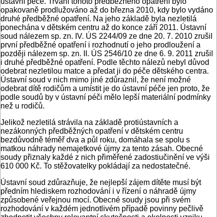
ústavní péče. Trvání tohoto předběžného opatření bylo
opakovaně prodlužováno až do března 2010, kdy bylo vydáno
druhé předběžné opatření. Na jeho základě byla nezletilá
ponechána v dětském centru až do konce září 2011. Ústavní
soud nálezem sp. zn. IV. ÚS 2244/09 ze dne 20. 7. 2010 zrušil
první předběžné opatření i rozhodnutí o jeho prodloužení a
později nálezem sp. zn. II. ÚS 2546/10 ze dne 6. 9. 2011 zrušil
i druhé předběžné opatření. Podle těchto nálezů nebyl důvod
odebrat nezletilou matce a předat ji do péče dětského centra.
Ústavní soud v nich mimo jiné zdůraznil, že není možné
odebrat dítě rodičům a umístit je do ústavní péče jen proto, že
podle soudů by v ústavní péči mělo lepší materiální podmínky
než u rodičů.
Jelikož nezletilá strávila na základě protiústavních a
nezákonných předběžných opatření v dětském centru
bezdůvodně téměř dva a půl roku, domáhala se spolu s
matkou náhrady nemajetkové újmy za tento zásah. Obecné
soudy přiznaly každé z nich přiměřené zadostiučinění ve výši
610 000 Kč. To stěžovatelky pokládají za nedostatečné.
Ústavní soud zdůrazňuje, že nejlepší zájem dítěte musí být
předním hlediskem rozhodování i v řízení o náhradě újmy
způsobené veřejnou mocí. Obecné soudy jsou při svém
rozhodování v každém jednotlivém případě povinny pečlivě