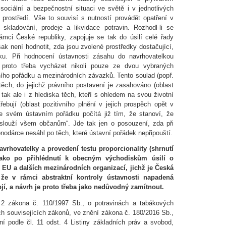
ociální a bezpečnostní situaci ve světě i v jednotlivých
 prostředí. Vše to souvisí s nutností provádět opatření v
 skladování, prodeje a likvidace potravin. Rozhodl-li se
ámci České republiky, zapojuje se tak do úsilí celé řady
ak není hodnotit, zda jsou zvolené prostředky dostačující,
ku. Při hodnocení ústavnosti zásahu do navrhovatelkou
proto třeba vycházet nikoli pouze ze dvou vybraných
ího pořádku a mezinárodních závazků. Tento soulad (popř.
 těch, do jejichž právního postavení je zasahováno (oblast
 tak ale i z hlediska těch, kteří s ohledem na svou životní
ebují (oblast pozitivního plnění v jejich prospěch opět v
ve svém ústavním pořádku počítá již tím, že stanoví, že
c slouží všem občanům“. Jde tak jen o posouzení, zda při
onodárce nesáhl po těch, které ústavní pořádek nepřipouští.
rhovatelky a provedení testu proporcionality (shrnutí
jako po přihlédnutí k obecným východiskům úsilí o
 EU a dalších mezinárodních organizací, jichž je Česká
že v rámci abstraktní kontroly ústavnosti napadená
jí, a návrh je proto třeba jako nedůvodný zamítnout.
 2 zákona č. 110/1997 Sb., o potravinách a tabákových
h souvisejících zákonů, ve znění zákona č. 180/2016 Sb.,
ní podle čl. 11 odst. 4 Listiny základních práv a svobod,