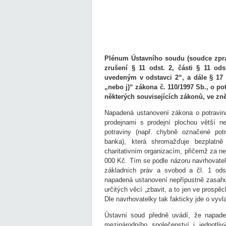
Plénum Ústavního soudu (soudce zprav
zrušení § 11 odst. 2, části § 11 od
uvedeným v odstavci 2“, a dále § 17 o
„nebo j)“ zákona č. 110/1997 Sb., o p
některých souvisejících zákonů, ve zn
Napadená ustanovení zákona o potraviná
prodejnami s prodejní plochou větší 
potraviny (např. chybně označené potr
banka), která shromažďuje bezplatně 
charitativním organizacím, přičemž za ne
000 Kč. Tím se podle názoru navrhovatelk
základních práv a svobod a čl. 1 ods
napadená ustanovení nepřípustně zasahuj
určitých věcí „zbavit, a to jen ve prospě
Dle navrhovatelky tak fakticky jde o vyvla
Ústavní soud předně uvádí, že napaden
mezinárodního společenství i jednotli