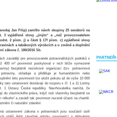
odaj Jan Filip) zamítlo návrh skupiny 25 senátorů na
st. 3 vyjádřené slovy „jiným“ a „než provozovatelem
dst. 2 písm. j) a části § 17f písm. c) vyjádřené slovy
otravinách a tabákových výrobcích a o změně a doplnění
ění zákona č. 180/2016 Sb.
PARTNEŘI
ch zavádějí pro provozovatele potravinářských podniků s
než 400 m² povinnost poskytovat v nich blíže vymezené
aviny) bezplatně neziskové organizaci (tzv. potravinová
potraviny, skladuje a přiděluje je humanitárním nebo
splnění této povinnosti lze uložit pokutu až do výše 10 000
y tato ustanovení dostávají do rozporu s čl. 1 a 11 Listiny
t. 1 Ústavy České republiky. Navrhovatelka namítá, že
í do vlastnického práva, když nutí vlastníky bezplatně se
ch někoho“ a zavádí tak povinnost nucené účasti na charitě.
stnění či naturální zdanění.
á ustanovení zákona o potravinách jsou součástí úsilí
vých států řešit závažné otázky související s plýtváním