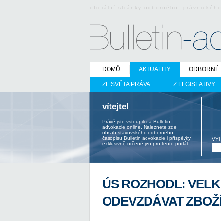
oficiální stránky odborného právnickéh
DOMŮ
AKTUALITY
ODBORNÉ 
ZE SVĚTA PRÁVA
Z LEGISLATIVY
vítejte!
Právě jste vstoupili na Bulletin
advokacie online. Naleznete zde
obsah stavovského odborného
časopisu Bulletin advokacie i příspěvky
VY
exklusivně určené jen pro tento portál.
ÚS ROZHODL: VELK
ODEVZDÁVAT ZBOŽ