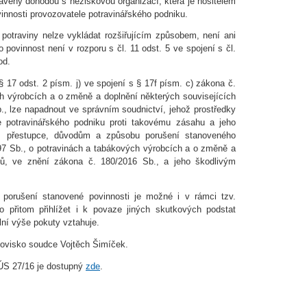
aveny dohodou s neziskovou organizací, která je nositelem
vinnosti provozovatele potravinářského podniku.
potraviny nelze vykládat rozšiřujícím způsobem, není ani
o povinnost není v rozporu s čl. 11 odst. 5 ve spojení s čl.
od.
 17 odst. 2 písm. j) ve spojení s § 17f písm. c) zákona č.
h výrobcích a o změně a doplnění některých souvisejících
, lze napadnout ve správním soudnictví, jehož prostředky
le potravinářského podniku proti takovému zásahu a jeho
ům přestupce, důvodům a způsobu porušení stanoveného
997 Sb., o potravinách a tabákových výrobcích a o změně a
nů, ve znění zákona č. 180/2016 Sb., a jeho škodlivým
 porušení stanovené povinnosti je možné i v rámci tzv.
no přitom přihlížet i k povaze jiných skutkových podstat
ní výše pokuty vztahuje.
anovisko soudce Vojtěch Šimíček.
 ÚS 27/16 je dostupný
zde
.