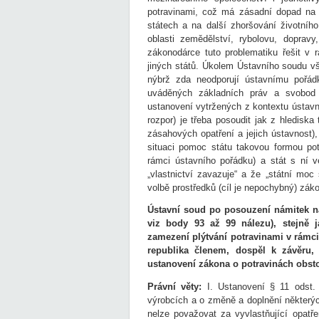
potravinami, což má zásadní dopad na s
státech a na další zhoršování životního
oblasti zemědělství, rybolovu, dopravy,
zákonodárce tuto problematiku řešit v r
jiných států. Úkolem Ústavního soudu vš
nýbrž zda neodporují ústavnímu pořád
uváděných základních práv a svobod 
ustanovení vytržených z kontextu ústavn
rozpor) je třeba posoudit jak z hlediska
zásahových opatření a jejich ústavnost),
situaci pomoc státu takovou formou potř
rámci ústavního pořádku) a stát s ní 
„vlastnictví zavazuje“ a že „státní mo
volbě prostředků (cíl je nepochybný) zák
Ústavní soud po posouzení námitek nav
viz body 93 až 99 nálezu), stejně 
zamezení plýtvání potravinami v rámci
republika členem, dospěl k závěru, 
ustanovení zákona o potravinách obsto
Právní věty:
I. Ustanovení § 11 odst.
výrobcích a o změně a doplnění některýc
nelze považovat za vyvlastňující opatře