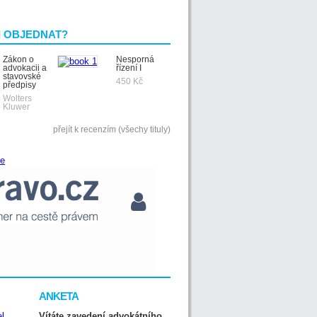
I OBJEDNAT?
Zákon o
Nesporná
advokacii a
řízení I
stavovské
450 Kč
předpisy
Wolters
Kluwer
přejít k recenzím (všechy tituly)
ANKETA
Vítáte zavedení advokátního