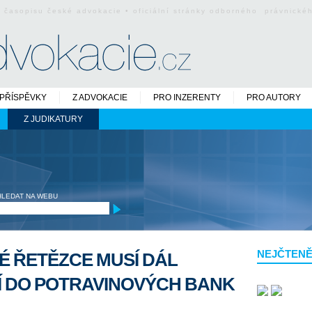
o časopisu české advokacie • oficiální stránky odborného právnick
PŘÍSPĚVKY
Z ADVOKACIE
PRO INZERENTY
PRO AUTORY
Z JUDIKATURY
HLEDAT NA WEBU
NEJČTENĚ
É ŘETĚZCE MUSÍ DÁL
Í DO POTRAVINOVÝCH BANK