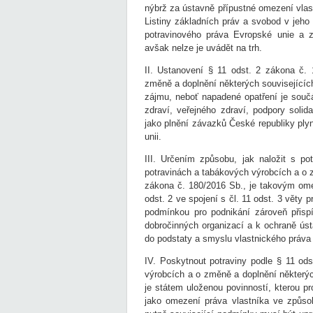
nýbrž za ústavně přípustné omezení vlastn
Listiny základních práv a svobod v jeho
potravinového práva Evropské unie a 
avšak nelze je uvádět na trh.
II. Ustanovení § 11 odst. 2 zákona č.
změně a doplnění některých souvisejícíc
zájmu, neboť napadené opatření je součá
zdraví, veřejného zdraví, podpory solida
jako plnění závazků České republiky ply
unii.
III. Určením způsobu, jak naložit s p
potravinách a tabákových výrobcích a o 
zákona č. 180/2016 Sb., je takovým ome
odst. 2 ve spojení s čl. 11 odst. 3 věty
podmínkou pro podnikání zároveň přispí
dobročinných organizací a k ochraně ús
do podstaty a smyslu vlastnického práva
IV. Poskytnout potraviny podle § 11 od
výrobcích a o změně a doplnění některýc
je státem uloženou povinností, kterou p
jako omezení práva vlastníka ve způsob