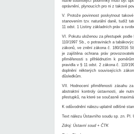
nutně související podmínky musí být upr
oprávnění, plynoucích pro ni z takové po
V. Protože povinnost poskytnout takové 
stanovením tzv. naturální daně, tudíž tat
11 odst. 1 Listiny základních práv a svob
VI. Pokutu uloženou za přestupek podle §
110/1997 Sb., o potravinách a tabákovýc
zákonů, ve znění zákona č. 180/2016 Sb.
je zajištěna ochrana práv provozovate
přiměřenosti s přihlédnutím k poměr
pravidla v § 11 odst. 2 zákona č. 110/1
doplnění některých souvisejících záko
důsledkům.
VII. Hodnocení přiměřenosti zásahu za
abstraktní kontroly ústavnosti, ale nut
přestupků, na které se současně maximál
K odůvodnění nálezu uplatnil odlišné st
Text nálezu Ústavního soudu sp. zn. Pl.
Zdroj: Ústavní soud + ČTK