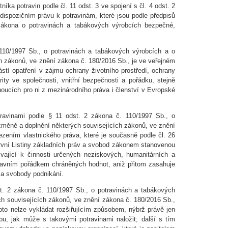
íka potravin podle čl. 11 odst. 3 ve spojení s čl. 4 odst. 2
 dispozičním právu k potravinám, které jsou podle předpisů
zákona o potravinách a tabákových výrobcích bezpečné,
 110/1997 Sb., o potravinách a tabákových výrobcích a o
h zákonů, ve znění zákona č. 180/2016 Sb., je ve veřejném
stí opatření v zájmu ochrany životního prostředí, ochrany
rity ve společnosti, vnitřní bezpečnosti a pořádku, stejně
noucích pro ni z mezinárodního práva i členství v Evropské
otravinami podle § 11 odst. 2 zákona č. 110/1997 Sb., o
změně a doplnění některých souvisejících zákonů, ve znění
zením vlastnického práva, které je současně podle čl. 26
 první Listiny základních práv a svobod zákonem stanovenou
vající k činnosti určených neziskových, humanitárních a
tavním pořádkem chráněných hodnot, aniž přitom zasahuje
 a svobody podnikání.
st. 2 zákona č. 110/1997 Sb., o potravinách a tabákových
h souvisejících zákonů, ve znění zákona č. 180/2016 Sb.,
roto nelze vykládat rozšiřujícím způsobem, nýbrž právě jen
u, jak může s takovými potravinami naložit; další s tím