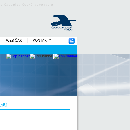
ého časopisu české advokacie
WEB ČAK
KONTAKTY
JŠÍ