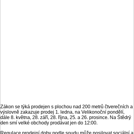
Zákon se týká prodejen s plochou nad 200 metrů čtverečních a
výslovně zakazuje prodej 1. ledna, na Velikonoční pondělí,
dále 8. května, 28. září, 28. října, 25. a 26. prosince. Na Štědrý
den smí velké obchody prodávat jen do 12:00.
Regulace prodejní doby podle soudu může posilovat sociální a