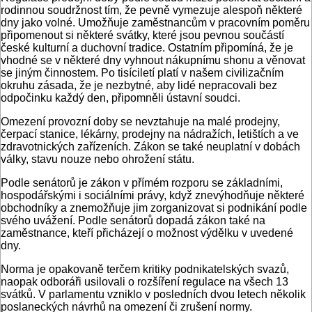
rodinnou soudržnost tím, že pevně vymezuje alespoň některé
dny jako volné. Umožňuje zaměstnancům v pracovním poměru
připomenout si některé svátky, které jsou pevnou součástí
české kulturní a duchovní tradice. Ostatním připomíná, že je
vhodné se v některé dny vyhnout nákupnímu shonu a věnovat
se jiným činnostem. Po tisíciletí platí v našem civilizačním
okruhu zásada, že je nezbytné, aby lidé nepracovali bez
odpočinku každý den, připomněli ústavní soudci.
Omezení provozní doby se nevztahuje na malé prodejny,
čerpací stanice, lékárny, prodejny na nádražích, letištích a ve
zdravotnických zařízeních. Zákon se také neuplatní v dobách
války, stavu nouze nebo ohrožení státu.
Podle senátorů je zákon v přímém rozporu se základními,
hospodářskými i sociálními právy, když znevýhodňuje některé
obchodníky a znemožňuje jim zorganizovat si podnikání podle
svého uvážení. Podle senátorů dopadá zákon také na
zaměstnance, kteří přicházejí o možnost výdělku v uvedené
dny.
Norma je opakovaně terčem kritiky podnikatelských svazů,
naopak odboráři usilovali o rozšíření regulace na všech 13
svátků. V parlamentu vzniklo v posledních dvou letech několik
poslaneckých návrhů na omezení či zrušení normy.