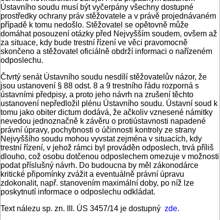
Ústavního soudu musí být vyčerpány všechny dostupné
prostředky ochrany práv stěžovatele a v právě projednávaném
případě k tomu nedošlo. Stěžovatel se opětovně může
domáhat posouzení otázky před Nejvyšším soudem, ovšem až
za situace, kdy bude trestní řízení ve věci pravomocně
skončeno a stěžovatel oficiálně obdrží informaci o nařízeném
odposlechu.
Čtvrtý senát Ústavního soudu nesdílí stěžovatelův názor, že
jsou ustanovení § 88 odst. 8 a 9 trestního řádu rozporná s
ústavními předpisy, a proto jeho návrh na zrušení těchto
ustanovení nepředložil plénu Ústavního soudu. Ústavní soud k
tomu jako obiter dictum dodává, že ačkoliv vznesené námitky
nevedou jednoznačně k závěru o protiústavnosti napadené
právní úpravy, pochybnosti o účinnosti kontroly ze strany
Nejvyššího soudu mohou vyvstat zejména v situacích, kdy
trestní řízení, v jehož rámci byl prováděn odposlech, trvá příliš
dlouho, což osobu dotčenou odposlechem omezuje v možnosti
podat příslušný návrh. Do budoucna by měl zákonodárce
kritické připomínky zvážit a eventuálně právní úpravu
zdokonalit, např. stanovením maximální doby, po níž lze
poskytnutí informace o odposlechu odkládat.
Text nálezu sp. zn. III. ÚS 3457/14 je dostupný
zde
.