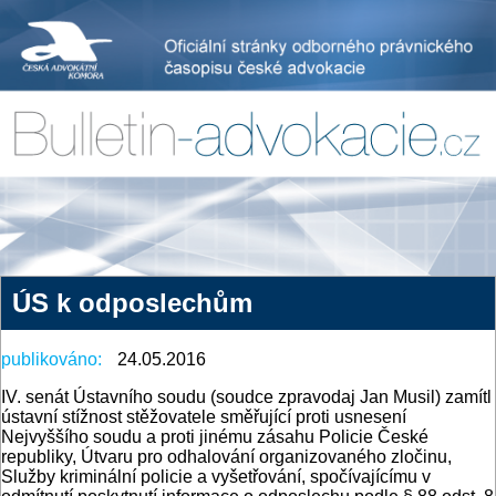
ÚS k odposlechům
publikováno:
24.05.2016
IV. senát Ústavního soudu (soudce zpravodaj Jan Musil) zamítl
ústavní stížnost stěžovatele směřující proti usnesení
Nejvyššího soudu a proti jinému zásahu Policie České
republiky, Útvaru pro odhalování organizovaného zločinu,
Služby kriminální policie a vyšetřování, spočívajícímu v