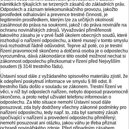
námitkách týkajících se tvrzených zásahů do základních práv.
Odposlech a záznam telekomunikačního provozu, jakožto
prostředek odhalování a prevence trestné činnosti, je
legitimním prostředkem, kterým lze za určitých okolností
zasáhnout do práva na soukromí, jakož i do práva novináře na
ochranu novinářských zdrojů. Vyvažování přiměřenosti
takového zásahu je v prvé řadě úkolem obecných soudů, které
rozhodují o nařízení odposlechu, a které musejí v tomto smyslu
svá rozhodnutí řádně odůvodnit. Teprve až poté, co je trestní
řízení pravomocně skončeno a dotčená osoba je o odposlechu
vyrozuměna, dává zákonodárce této osobě možnost nechat si
zákonnost odposlechu přezkoumat v řízení před Nejvyšším
soudem (§ 314l trestního řádu).
Ústavní soud dále z vyžádaného spisového materiálu zjistil, že
k odepření poskytnutí informace ve smyslu § 88 odst. 8
trestního řádu došlo v souladu se zákonem. Trestní řízení ve
věci, v níž byl odposlech nařízen, nebylo doposud pravomocně
skončeno, a proto nebyl uživatel telefonu informován o
odposlechu. Za této situace nemohl Ústavní soud dále
posuzovat, zda byly dodrženy všechny zákonné podmínky pro
nařízení odposlechu, tedy např. to, zda byl samotný zásah
spočívající v nařízení a provedení odposlechu přiměřený;
nemohl posuzovat ani otázku, jakou váhu je třeba přiznat
ochraně novinářského zdroje. Před případným zásahem