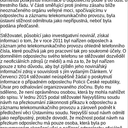
odmítnutí poskytnutí informace o odposlechu podle § 88 odst. 8
trestního řádu. V části směřující proti jinému zásahu blíže
neoznačeného orgánu veřejné moci, spočívajícímu v
odposlechu a záznamu telekomunikačního provozu, byla
ústavní stížnost odmítnuta jako nepřípustná, neboť byla
podána předčasně.
Stěžovatel, působící jako investigativní novinář, získal
informaci o tom, že v roce 2011 byl nařízen odposlech a
záznam jeho telekomunikačního provozu ohledně telefonního
čísla, které používá jak pro pracovní tak pro soukromé účely. O
domnělém odposlechu svého telefonu se stěžovatel dozvěděl
z neoficiálních zdrojů (z médií) a má za to, že byl nařízen
pouze z toho důvodu, aby byl zjištěn jeho novinářský
informační zdroj v souvislosti s jím vydaným článkem. V
červenci 2014 stěžovatel neúspěšně žádal o poskytnutí
informace o případném odposlechu Policii České republiky,
Útvar pro odhalování organizovaného zločinu. Bylo mu
sděleno, že není oprávněnou osobou, která by mohla nahlížet
do spisu. V lednu 2015 podal stěžovatel Nejvyššímu soudu
návrh na přezkoumání zákonnosti příkazu k odposlechu a
záznamu telekomunikačního provozu a zároveň podnět k
předložení věci Ústavnímu soudu. Nejvyšší soud návrh odmítl
jako nepřípustný, protože dovodil, že možnost podat návrh na
přezkum odposlechu má pouze osoba, která byla po