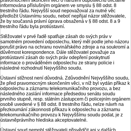
pravomocném skončení věci o nařízení odposlechu oficiálně
informována příslušným orgánem ve smyslu § 88 odst. 8
trestního řádu. Nejvyšší soud nepovažoval za nutné věc
předložit Ústavnímu soudu, neboť nepřijal názor stěžovatele,
že by současná právní úprava obsažená v § 88 odst. 8 a 9
trestního řádu byla protiústavní.
Stěžovatel v prvé řadě spatřuje zásah do svých práv v
samotném provedení odposlechu, který měl podle jeho názoru
porušit právo na ochranu novinářského zdroje a na soukromí a
důvěrnost korespondence. Dále stěžovatel považuje za
protiústavní zásah do svých práv odepření poskytnutí
informace o prováděném odposlechu ze strany policie i
následné rozhodnutí Nejvyššího soudu.
Ústavní stížnost není důvodná. Zdůvodnění Nejvyššího soudu,
že před pravomocným skončením věci, v níž byl vydán příkaz k
odposlechu a záznamu telekomunikačního provozu, a bez
následného zaslání informace předsedou senátu soudu
prvního stupně, resp. státním zástupcem či policejním orgánem
osobě uvedené v § 88 odst. 8 trestního řádu, nelze návrh na
přezkoumání zákonnosti příkazu k odposlechu a záznamu
telekomunikačního provozu k Nejvyššímu soudu podat, je z
ústavněprávního hlediska akceptovatelné.
Ústavní soud nemohl stěžovateli přisvědčit ani v dalších