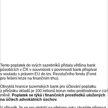
Tento poplatek do svých sazebníků přidala většina bank
působících v ČR v souvislosti s povinností bank přispívat
v souladu s právem EU do tzv. Rezolučního fondu (Fond
pro řešení krize na finančním trhu).
Obvyklá hranice tuzemských bank pro účtování poplatku
z přírůstku vkladů je 100 milionů korun nebo protihodnota v cizí
měně.
Poplatek se týká i finančních prostředků uložených
na účtech advokátních úschov.
V případě, že se pro období na přelomu roku chystáte přijmout