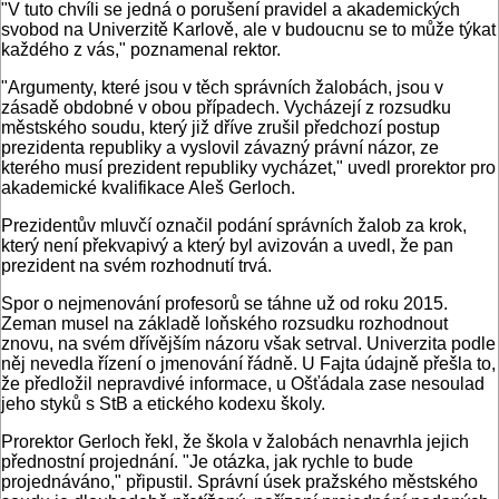
"V tuto chvíli se jedná o porušení pravidel a akademických
svobod na Univerzitě Karlově, ale v budoucnu se to může týkat
každého z vás," poznamenal rektor.
"Argumenty, které jsou v těch správních žalobách, jsou v
zásadě obdobné v obou případech. Vycházejí z rozsudku
městského soudu, který již dříve zrušil předchozí postup
prezidenta republiky a vyslovil závazný právní názor, ze
kterého musí prezident republiky vycházet," uvedl prorektor pro
akademické kvalifikace Aleš Gerloch.
Prezidentův mluvčí označil podání správních žalob za krok,
který není překvapivý a který byl avizován a uvedl, že pan
prezident na svém rozhodnutí trvá.
Spor o nejmenování profesorů se táhne už od roku 2015.
Zeman musel na základě loňského rozsudku rozhodnout
znovu, na svém dřívějším názoru však setrval. Univerzita podle
něj nevedla řízení o jmenování řádně. U Fajta údajně přešla to,
že předložil nepravdivé informace, u Ošťádala zase nesoulad
jeho styků s StB a etického kodexu školy.
Prorektor Gerloch řekl, že škola v žalobách nenavrhla jejich
přednostní projednání. "Je otázka, jak rychle to bude
projednáváno," připustil. Správní úsek pražského městského