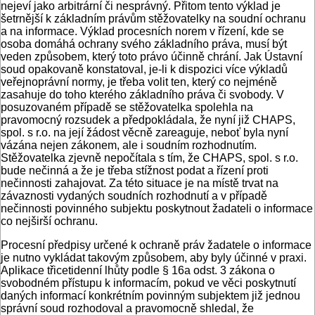
nejeví jako arbitrární či nesprávný. Přitom tento výklad je
šetrnější k základním právům stěžovatelky na soudní ochranu
a na informace. Výklad procesních norem v řízení, kde se
osoba domáhá ochrany svého základního práva, musí být
veden způsobem, který toto právo účinně chrání. Jak Ústavní
soud opakovaně konstatoval, je-li k dispozici více výkladů
veřejnoprávní normy, je třeba volit ten, který co nejméně
zasahuje do toho kterého základního práva či svobody. V
posuzovaném případě se stěžovatelka spolehla na
pravomocný rozsudek a předpokládala, že nyní již CHAPS,
spol. s r.o. na její žádost věcně zareaguje, neboť byla nyní
vázána nejen zákonem, ale i soudním rozhodnutím.
Stěžovatelka zjevně nepočítala s tím, že CHAPS, spol. s r.o.
bude nečinná a že je třeba stížnost podat a řízení proti
nečinnosti zahajovat. Za této situace je na místě trvat na
závaznosti vydaných soudních rozhodnutí a v případě
nečinnosti povinného subjektu poskytnout žadateli o informace
co nejširší ochranu.
Procesní předpisy určené k ochraně práv žadatele o informace
je nutno vykládat takovým způsobem, aby byly účinné v praxi.
Aplikace třicetidenní lhůty podle § 16a odst. 3 zákona o
svobodném přístupu k informacím, pokud ve věci poskytnutí
daných informací konkrétním povinným subjektem již jednou
správní soud rozhodoval a pravomocně shledal, že