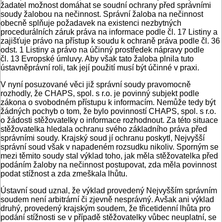
žadatel možnost domáhat se soudní ochrany před správními
soudy žalobou na nečinnost. Správní žaloba na nečinnost
obecně splňuje požadavek na existenci nezbytných
procedurálních záruk práva na informace podle čl. 17 Listiny a
zajišťuje právo na přístup k soudu k ochraně práva podle čl. 36
odst. 1 Listiny a právo na účinný prostředek nápravy podle
čl. 13 Evropské úmluvy. Aby však tato žaloba plnila tuto
ústavněprávní roli, tak její použití musí být účinné v praxi.
V nyní posuzované věci již správní soudy pravomocně
rozhodly, že CHAPS, spol. s r.o. je povinný subjekt podle
zákona o svobodném přístupu k informacím. Nemůže tedy být
žádných pochyb o tom, že bylo povinností CHAPS, spol. s r.o.
o žádosti stěžovatelky o informace rozhodnout. Za této situace
stěžovatelka hledala ochranu svého základního práva před
správními soudy. Krajský soud jí ochranu poskytl, Nejvyšší
správní soud však v napadeném rozsudku nikoliv. Sporným se
mezi těmito soudy stal výklad toho, jak měla stěžovatelka před
podáním žaloby na nečinnost postupovat, zda měla povinnost
podat stížnost a zda zmeškala lhůtu.
Ústavní soud uznal, že výklad provedený Nejvyšším správním
soudem není arbitrární či zjevně nesprávný. Avšak ani výklad
druhý, provedený krajským soudem, že třicetidenní lhůta pro
podání stížnosti se v případě stěžovatelky vůbec neuplatní, se