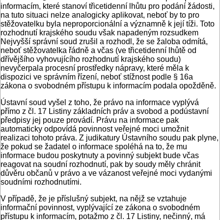
informacím, které stanoví třicetidenní lhůtu pro podání žádosti,
na tuto situaci nelze analogicky aplikovat, neboť by to pro
stěžovatelku byla neproporcionální a významně k její tíži. Toto
rozhodnutí krajského soudu však napadeným rozsudkem
Nejvyšší správní soud zrušil a rozhodl, že se žaloba odmítá,
neboť stěžovatelka řádně a včas (ve třicetidenní lhůtě od
dřívějšího vyhovujícího rozhodnutí krajského soudu)
nevyčerpala procesní prostředky nápravy, které měla k
dispozici ve správním řízení, neboť stížnost podle § 16a
zákona o svobodném přístupu k informacím podala opožděně.
Ústavní soud vyšel z toho, že právo na informace vyplývá
přímo z čl. 17 Listiny základních práv a svobod a podústavní
předpisy jej pouze provádí. Právu na informace pak
automaticky odpovídá povinnost veřejné moci umožnit
realizaci tohoto práva. Z judikatury Ústavního soudu pak plyne,
že pokud se žadatel o informace spoléhá na to, že mu
informace budou poskytnuty a povinný subjekt bude včas
reagovat na soudní rozhodnutí, pak by soudy měly chránit
důvěru občanů v právo a ve vázanost veřejné moci vydanými
soudními rozhodnutími.
V případě, že je příslušný subjekt, na nějž se vztahuje
informační povinnost, vyplývající ze zákona o svobodném
přístupu k informacím, potažmo z čl. 17 Listiny, nečinný, má