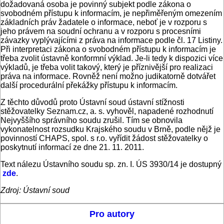
dožadovaná osoba je povinný subjekt podle zákona o
svobodném přístupu k informacím, je nepřiměřeným omezením
základních práv žadatele o informace, neboť je v rozporu s
jeho právem na soudní ochranu a v rozporu s procesními
závazky vyplývajícími z práva na informace podle čl. 17 Listiny.
Při interpretaci zákona o svobodném přístupu k informacím je
třeba zvolit ústavně konformní výklad. Je-li tedy k dispozici více
výkladů, je třeba volit takový, který je příznivější pro realizaci
práva na informace. Rovněž není možno judikatorně dotvářet
další procedurální překážky přístupu k informacím.
Z těchto důvodů proto Ústavní soud ústavní stížnosti
stěžovatelky Seznam.cz, a. s. vyhověl, napadené rozhodnutí
Nejvyššího správního soudu zrušil. Tím se obnovila
vykonatelnost rozsudku Krajského soudu v Brně, podle nějž je
povinností CHAPS, spol. s r.o. vyřídit žádost stěžovatelky o
poskytnutí informací ze dne 21. 11. 2011.
Text nálezu Ústavního soudu sp. zn. I. ÚS 3930/14 je dostupný
zde
.
Zdroj: Ústavní soud
Pro autory