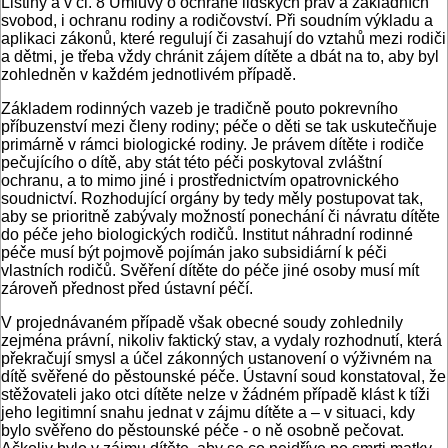
Listiny a v čl. 8 Úmluvy o ochraně lidských práv a základních
svobod, i ochranu rodiny a rodičovství. Při soudním výkladu a
aplikaci zákonů, které regulují či zasahují do vztahů mezi rodiči
a dětmi, je třeba vždy chránit zájem dítěte a dbát na to, aby byl
zohledněn v každém jednotlivém případě.
Základem rodinných vazeb je tradičně pouto pokrevního
příbuzenství mezi členy rodiny; péče o děti se tak uskutečňuje
primárně v rámci biologické rodiny. Je právem dítěte i rodiče
pečujícího o dítě, aby stát této péči poskytoval zvláštní
ochranu, a to mimo jiné i prostřednictvím opatrovnického
soudnictví. Rozhodující orgány by tedy měly postupovat tak,
aby se prioritně zabývaly možností ponechání či návratu dítěte
do péče jeho biologických rodičů. Institut náhradní rodinné
péče musí být pojmově pojímán jako subsidiární k péči
vlastních rodičů. Svěření dítěte do péče jiné osoby musí mít
zároveň přednost před ústavní péčí.
V projednávaném případě však obecné soudy zohlednily
zejména právní, nikoliv faktický stav, a vydaly rozhodnutí, která
překračují smysl a účel zákonných ustanovení o výživném na
dítě svěřené do pěstounské péče. Ústavní soud konstatoval, že
stěžovateli jako otci dítěte nelze v žádném případě klást k tíži
jeho legitimní snahu jednat v zájmu dítěte a – v situaci, kdy
bylo svěřeno do pěstounské péče - o ně osobně pečovat.