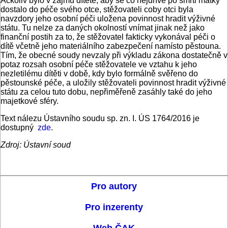
Ačkoliv bylo v zájmu dítěte, aby se co nejdříve po smrti matky
dostalo do péče svého otce, stěžovateli coby otci byla
navzdory jeho osobní péči uložena povinnost hradit výživné
státu. Tu nelze za daných okolností vnímat jinak než jako
finanční postih za to, že stěžovatel fakticky vykonával péči o
dítě včetně jeho materiálního zabezpečení namísto pěstouna.
Tím, že obecné soudy nevzaly při výkladu zákona dostatečně v
potaz rozsah osobní péče stěžovatele ve vztahu k jeho
nezletilému dítěti v době, kdy bylo formálně svěřeno do
pěstounské péče, a uložily stěžovateli povinnost hradit výživné
státu za celou tuto dobu, nepřiměřeně zasáhly také do jeho
majetkové sféry.
Text nálezu Ústavního soudu sp. zn. I. ÚS 1764/2016 je
dostupný
zde
.
Zdroj: Ústavní soud
Pro autory
Pro inzerenty