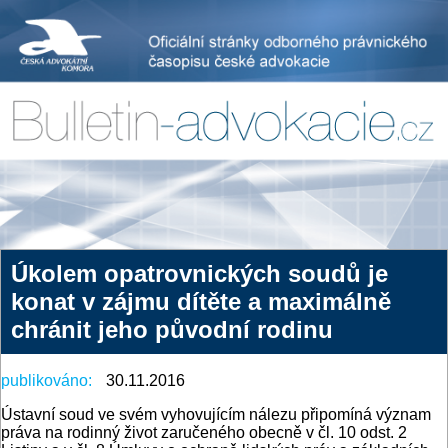
Úkolem opatrovnických soudů je
konat v zájmu dítěte a maximálně
chránit jeho původní rodinu
publikováno:
30.11.2016
Ústavní soud ve svém vyhovujícím nálezu připomíná význam
práva na rodinný život zaručeného obecně v čl. 10 odst. 2