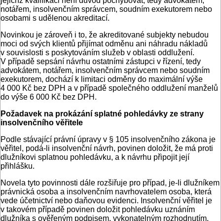
jejichž kvalifikaci není důvod pochybovat, tedy advokátem,
notářem, insolvenčním správcem, soudním exekutorem nebo
osobami s udělenou akreditací.
Novinkou je zároveň i to, že akreditované subjekty nebudou
moci od svých klientů přijímat odměnu ani náhradu nákladů
v souvislosti s poskytováním služeb v oblasti oddlužení.
V případě sepsání návrhu ostatními zástupci v řízení, tedy
advokátem, notářem, insolvenčním správcem nebo soudním
exekutorem, dochází k limitaci odměny do maximální výše
4 000 Kč bez DPH a v případě společného oddlužení manželů
do výše 6 000 Kč bez DPH.
Požadavek na prokázání splatné pohledávky ze strany
insolvenčního věřitele
Podle stávající právní úpravy v § 105 insolvenčního zákona je
věřitel, podá-li insolvenční návrh, povinen doložit, že má proti
dlužníkovi splatnou pohledávku, a k návrhu připojit její
přihlášku.
Novela tyto povinnosti dále rozšiřuje pro případ, je-li dlužníkem
právnická osoba a insolvenčním navrhovatelem osoba, která
vede účetnictví nebo daňovou evidenci. Insolvenční věřitel je
v takovém případě povinen doložit pohledávku uznáním
dlužníka s ověřeným podpisem, vykonatelným rozhodnutím,