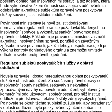
posílený dohled nad insolvenčními správci a též agendy, která
bude vykonávat veškeré činnosti související s udělováním a
odebíráním akreditace subjektům oprávněným poskytovat
služby související s institutem oddlužení.
Povinností ministerstva je nově zajistit dodržování
normativního regulatorního rámce požadavků kladených na
insolvenční správce a vykonávat sankční pravomoc nad
správními delikty. Příkladem je pravomoc ministerstva zrušit
akreditaci insolvenčnímu správci, poruší-li on závažným
způsobem své povinnosti, jakož i tehdy, nespolupracuje-li při
výkonu kontroly dohledového orgánu a znemožní tím tedy
odhalení svého protiprávního jednání.
Regulace subjektů poskytujících služby v oblasti
oddlužení
Novela upravuje i dosud neregulovanou oblast poskytovatelů
služeb v oblasti oddlužení. Za současné právní úpravy se
insolvenční soudy nezřídka setkávaly s nekvalitně
zpracovanými návrhy na povolení oddlužení, vyhotovenými
komerčními oddlužovacími společnostmi, pro něž institut
oddlužení představoval relativně stálý zdroj vysokých příjmů.
Po novele se okruh těchto subjektů zužuje tak, aby poradenství
v oblasti oddlužení bylo poskytováno výlučně osobami, o