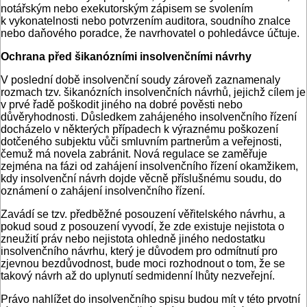
notářským nebo exekutorským zápisem se svolením
k vykonatelnosti nebo potvrzením auditora, soudního znalce
nebo daňového poradce, že navrhovatel o pohledávce účtuje.
Ochrana před šikanózními insolvenčními návrhy
V poslední době insolvenční soudy zároveň zaznamenaly
rozmach tzv. šikanózních insolvenčních návrhů, jejichž cílem je
v prvé řadě poškodit jiného na dobré pověsti nebo
důvěryhodnosti. Důsledkem zahájeného insolvenčního řízení
docházelo v některých případech k výraznému poškození
dotčeného subjektu vůči smluvním partnerům a veřejnosti,
čemuž má novela zabránit. Nová regulace se zaměřuje
zejména na fázi od zahájení insolvenčního řízení okamžikem,
kdy insolvenční návrh dojde věcně příslušnému soudu, do
oznámení o zahájení insolvenčního řízení.
Zavádí se tzv. předběžné posouzení věřitelského návrhu, a
pokud soud z posouzení vyvodí, že zde existuje nejistota o
zneužití práv nebo nejistota ohledně jiného nedostatku
insolvenčního návrhu, který je důvodem pro odmítnutí pro
zjevnou bezdůvodnost, bude moci rozhodnout o tom, že se
takový návrh až do uplynutí sedmidenní lhůty nezveřejní.
Právo nahlížet do insolvenčního spisu budou mít v této prvotní