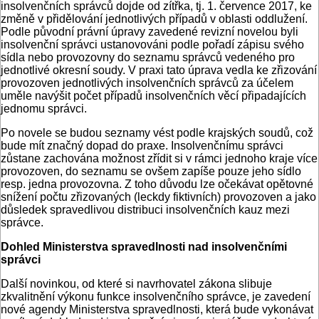
insolvenčních správců dojde od zítřka, tj. 1. července 2017, ke
změně v přidělování jednotlivých případů v oblasti oddlužení.
Podle původní právní úpravy zavedené revizní novelou byli
insolvenční správci ustanovováni podle pořadí zápisu svého
sídla nebo provozovny do seznamu správců vedeného pro
jednotlivé okresní soudy. V praxi tato úprava vedla ke zřizování
provozoven jednotlivých insolvenčních správců za účelem
uměle navýšit počet případů insolvenčních věcí připadajících
jednomu správci.
Po novele se budou seznamy vést podle krajských soudů, což
bude mít značný dopad do praxe. Insolvenčnímu správci
zůstane zachována možnost zřídit si v rámci jednoho kraje více
provozoven, do seznamu se ovšem zapíše pouze jeho sídlo
resp. jedna provozovna. Z toho důvodu lze očekávat opětovné
snížení počtu zřizovaných (leckdy fiktivních) provozoven a jako
důsledek spravedlivou distribuci insolvenčních kauz mezi
správce.
Dohled Ministerstva spravedlnosti nad insolvenčními
správci
Další novinkou, od které si navrhovatel zákona slibuje
zkvalitnění výkonu funkce insolvenčního správce, je zavedení
nové agendy Ministerstva spravedlnosti, která bude vykonávat