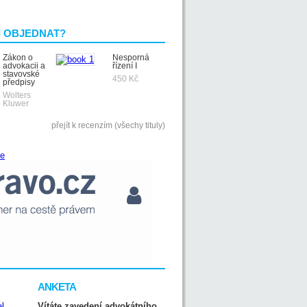
I OBJEDNAT?
Zákon o
Nesporná
advokacii a
řízení I
stavovské
450 Kč
předpisy
Wolters
Kluwer
přejít k recenzím (všechy tituly)
ANKETA
Vítáte zavedení advokátního