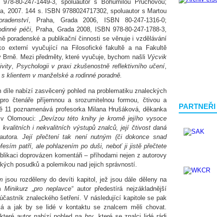
978-80-247-1449-3, spoluautor s Bohumilou Průchovou;
da, 2007. 144 s. ISBN 9788024717302, spoluautor s Martou
radenství
, Praha, Grada 2006, ISBN 80-247-1316-0;
odinné péči
, Praha, Grada 2008, ISBN 978-80-247-1788-3,
 poradenské a publikační činnosti se věnuje i vzdělávání
o externí vyučující na Filosofické fakultě a na Fakultě
 v Brně. Mezi předměty, které vyučuje, bychom našli
Výcvik
vity
,
Psychologii v praxi zkušenostně reflektivního učení
,
 s klientem v manželské a rodinné poradně.
m díle nabízí zasvěcený pohled na problematiku znaleckých
ro čtenáře příjemnou a srozumitelnou formou, čtivou a
PARTNEŘI
aně 11 poznamenává profesorka Milana Hrušáková, děkanka
o v Olomouci:
„Devízou této knihy je kromě jejího vysoce
valitních i nekvalitních výstupů znalců, její čtivost daná
tora. Její přečtení tak není nutným (či dokonce snad
sím patří, ale pohlazením po duši, neboť ji jistě přečtete
likaci doprovázen komentáři – příhodami nejen z autorovy
eckých posudků a polemikou nad jejich správností.
m
jsou rozděleny do devíti kapitol, jež jsou dále děleny na
em
Minikurz „pro neplavce“
autor předestírá nejzákladnější
účastník znaleckého šetření. V následující kapitole se pak
ká a jak by se lidé v kontaktu se znalcem měli chovat.
teré autor nabízí pohled na
hry
, které se znalci lidé rádi