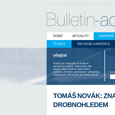
oficiální stránky odborného právnickéh
DOMŮ
AKTUALITY
ODBORNÉ 
ČLÁNKY
RECENZE A ANOTACE
vítejte!
Právě jste vstoupili na Bulletin
advokacie online. Naleznete zde
obsah stavovského odborného
časopisu Bulletin advokacie i příspěvky
VY
exklusivně určené jen pro tento portál.
TOMÁŠ NOVÁK: ZN
DROBNOHLEDEM