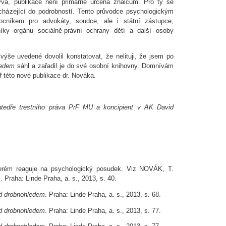
vá, publikace není primárně určena znalcům. Pro ty se
acházející do podrobností. Tento průvodce psychologickým
níkem pro advokáty, soudce, ale i státní zástupce,
vníky orgánu sociálně-právní ochrany dětí a další osoby
še uvedené dovolil konstatovat, že nelituji, že jsem po
hledem
sáhl a zařadil je do své osobní knihovny. Domnívám
 této nové publikace dr. Nováka.
atedře trestního práva PrF MU a koncipient v AK David
erém reaguje na psychologický posudek. Viz NOVÁK, T.
m
. Praha: Linde Praha, a. s., 2013, s. 40.
d drobnohledem
. Praha: Linde Praha, a. s., 2013, s. 68.
d drobnohledem
. Praha: Linde Praha, a. s., 2013, s. 77.