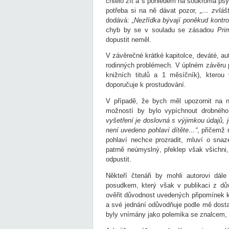
chtělo žít a s pohledem na soukromá psyc
potřeba si na ně dávat pozor,
„… zvlášt
dodává:
„Nezřídka bývají poněkud kontro
chyb by se v souladu se zásadou
Pri
dopustit neměl.
V závěrečné krátké kapitolce, deváté, au
rodinných problémech. V úplném závěru p
knižních titulů a 1 měsíčník), ktero
doporučuje k prostudování.
V případě, že bych měl upozornit na ne
možností by bylo vypíchnout drobného
vyšetření je doslovná s výjimkou údajů, j
není uvedeno pohlaví dítěte…“
, přičemž 
pohlaví nechce prozradit, mluví o sna
patrně neúmyslný, překlep však všichni,
odpustit.
Někteří čtenáři by mohli autorovi dál
posudkem, který však v publikaci z dův
ověřit důvodnost uvedených připomínek k
a své jednání odůvodňuje podle mě dos
byly vnímány jako polemika se znalcem, a