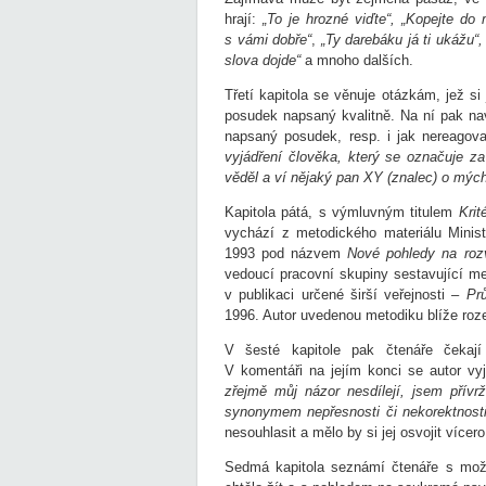
hrají:
„To je hrozné viďte“,
„Kopejte do 
s vámi dobře“
,
„Ty darebáku já ti ukážu“,
slova dojde“
a mnoho dalších.
Třetí kapitola se věnuje otázkám, jež s
posudek napsaný kvalitně. Na ní pak nav
napsaný posudek, resp. i jak nereagov
vyjádření člověka, který se označuje 
věděl a ví nějaký pan XY (znalec) o mýc
Kapitola pátá, s výmluvným titulem
Krit
vychází z metodického materiálu Minis
1993 pod názvem
Nové pohledy na roz
vedoucí pracovní skupiny sestavující me
v publikaci určené širší veřejnosti –
Pr
1996. Autor uvedenou metodiku blíže roze
V šesté kapitole pak čtenáře čekají
V komentáři na jejím konci se autor vyj
zřejmě můj názor nesdílejí, jsem přív
synonymem nepřesnosti či nekorektnosti
nesouhlasit a mělo by si jej osvojit vícer
Sedmá kapitola seznámí čtenáře s možn