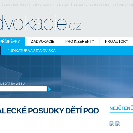
o časopisu české advokacie • oficiální stránky odborného právnick
PŘÍSPĚVKY
Z ADVOKACIE
PRO INZERENTY
PRO AUTORY
JUDIKATURA A STANOVISKA
HLEDAT NA WEBU
NEJČTENĚ
ALECKÉ POSUDKY DĚTÍ POD