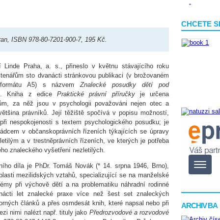
CHCETE S
tran, ISBN 978-80-7201-900-7, 195 Kč.
í Linde Praha, a. s., přineslo v květnu stávajícího roku
enářům sto dvanácti stránkovou publikaci (v brožovaném
 formátu A5) s názvem
Znalecké posudky dětí pod
. Kniha z edice
Praktické právní příručky
je určena
kům, za něž jsou v psychologii považováni nejen otec a
většina právníků. Její těžiště spočívá v popisu možností,
 při nespokojenosti s textem psychologického posudku; je
ádcem v občanskoprávních řízeních týkajících se úpravy
etilým a v trestněprávních řízeních, ve kterých je potřeba
ho znaleckého vyšetření nezletilých.
ního díla je PhDr. Tomáš Novák (* 14. srpna 1946, Brno),
lasti mezilidských vztahů, specializující se na manželské
lémy při výchově dětí a na problematiku náhradní rodinné
ácti let znalecké praxe více než šest set znaleckých
ných článků a přes osmdesát knih, které napsal nebo při
ARCHIV BA
zi nimi nalézt např. tituly jako
Předrozvodové a rozvodové