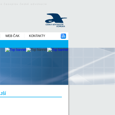
ého časopisu české advokacie
WEB ČAK
KONTAKTY
JŠÍ