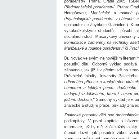
poradenství
. Praha, Grada 2005, ISBN 
Předmanželské poradenství
. Praha: Gra
Hargašovou;
Manželské a rodinné po
Psychologické poradenství v náhradní r
spoluautor se Zbyňkem Gabrielem). Kromě
vysokoškolských studentů – působí jak
sociálních studií Masarykovy univerzity
komunikace zaměřený na techniky aserti
Manželské a rodinné poradenství
či
Práci
Dr. Novák ve svém nejnovějším literární
posudků dětí. Odborný výklad podává p
zábavnou, jak již i v předmluvě na str
Právnické fakulty Univerzity Palackéh
odborného přínosu a konkrétních ukázek k
humorem a lehkým perem zkušeného au
nudným) vzděláváním, které k našim profe
jedním dechem.“
Samotný výklad je v pub
znalecké a studijní praxe, příklady znal
Znalecké posudky dětí pod drobnohlede
podkapitoly. V první kapitole s názv
informace, jež by měl znát každý laický 
čtenáři dozví, jak posudek vůbec vzni
Zajímavá může být zejména pasáž, ve k