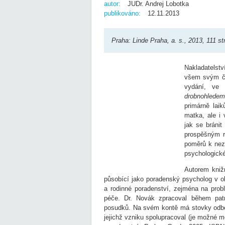
autor:
JUDr. Andrej Lobotka
publikováno:
12.11.2013
Praha: Linde Praha, a. s., 2013, 111 s
Nakladatelstv
všem svým čt
vydání, ve
drobnohledem
primárně lai
matka, ale i 
jak se bránit
prospěšným r
poměrů k nezl
psychologické
Autorem kniž
působící jako poradenský psycholog v ob
a rodinné poradenství, zejména na prob
péče. Dr. Novák zpracoval během patn
posudků. Na svém kontě má stovky odbor
jejichž vzniku spolupracoval (je možné me