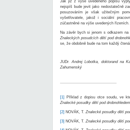
Jak již z výše uvedeného popisu vyplý
nejspíš bude jevit jako nedostatečně z
posuzováním je však užitečným pomoc
vyšetřovatele, jakož i sociální praco
zúčastněné na výše uvedených řízeních.
Na závěr bych si jenom s odkazem na vý
Znaleckých posudcích dětí pod drobno
se, že obdobně bude na tom každý čtenář
JUDr.
Andrej Lobotka, doktorand na K
Zahumenský
[1]
Příklad z dopisu otce soudu, ve kt
Znalecké posudky dětí pod drobnohlede
[2]
NOVÁK, T.
Znalecké posudky dětí po
[3]
NOVÁK, T.
Znalecké posudky dětí po