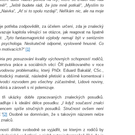
mě!“,
„Ještě budete rádi, že jste mně potkali“
,
„Myslím to
 „Naivka“, „Ať si to spolu rozdají“, Neříkám nic, ale na moje
i je potřeba zodpovědět, za účelem určení, zda je znalecký
azuje kapitola věnující se otázce, jak reagovat na špatně
at:
„Tyto fantasmagorické výplody nemají být v seriózním
za psychologa. Neskutečně odporné, vysloveně hnusné. Co
h motivacích?“
[1]
éria pro posuzování kvality výchovných schopností rodičů,
terstva práce a sociálních věcí ČR publikovaného v roce
vodovou problematiku
, který PhDr. Eduard Bakalář, CSc.,
todický materiál, následně přetiskl a obšírně komentoval i
ůvodci rozvodem pro všechny zúčastněné
, Lidové noviny,
bírá a zároveň s ní polemizuje.
 tři ukázky dobře zpracovaných znaleckých posudků.
adřuje i k ideální délce posudku:
„I když současní znalci
ržencem spíše stručných posudků. Stručnost ovšem není
.“
[2]
Osobně se domnívám, že s takovým názorem nelze
o znalců.
ostí dítěte svobodně se vyjádřit, se kterým z rodičů by