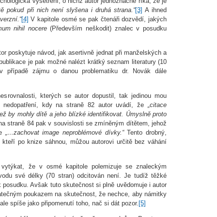
hologická vyšetření, o nichž autor jednoznačně říká, že je
ě pokud při nich není slyšena i druhá strana.“
[3]
A ihned
verzní.“
[4]
V kapitole osmé se pak čtenáři dozvědí, jakých
mum nihil nocere
(Především neškodit) znalec v posudku
tor poskytuje návod, jak asertivně jednat při manželských a
ublikace je pak možné nalézt krátký seznam literatury (10
u v případě zájmu o danou problematiku dr. Novák dále
srovnalosti, kterých se autor dopustil, tak jedinou mou
 nedopatření, kdy na straně 82 autor uvádí, že
„citace
ež by mohly dítě a jeho blízké identifikovat. Úmyslně proto
na straně 84 pak v souvislosti se zmíněným dítětem, jehož
ze
„…zachovat image neproblémové dívky.“
Tento drobný,
 kteří po knize sáhnou, můžou autorovi určitě bez váhání
e vytýkat, že v osmé kapitole polemizuje se znaleckým
odu své délky (70 stran) odcitován není. Je tudíž těžké
 posudku. Avšak tuto skutečnost si plně uvědomuje i autor
tatečným poukazem na skutečnost, že nechce, aby námitky
le spíše jako připomenutí toho, nač si dát pozor.
[5]