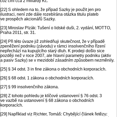
což činí cca 2 miliardy Kč.
[22]
S ohledem na to, že případ Sazky je použit jen pro
ilustraci, není zde dále rozebírána otázka titulu plateb
ve prospěch akcionářů Sazky.
[23]
Miroslav Plzák: Tušení o lidské duši, 2. vydání, MOTTO,
Praha 2011, str. 31.
[24]
Při této úvaze již zohledňuji skutečnost, že v případě
zpeněžení podniku (závodu) v rámci insolvenčního řízení
nepřechází na kupujícího starý dluh. K prodeji došlo sice
později než v roce 2007, ale hlavní parametry podniku (aktiv
a pasiv Sazky) se v mezidobí zásadním způsobem nezměnily.
[25]
§ 34 odst. 3 in fine zákona o obchodních korporacích.
[26]
§ 68 odst. 1 zákona o obchodních korporacích.
[27]
§ 99 insolvenčního zákona.
[28]
Z tohoto pohledu je klíčové ustanovení § 76 odst. 3
ve vazbě na ustanovení § 68 zákona o obchodních
korporacích.
[29]
Například viz Richter, Tomáš: Chybějící článek řetězu: