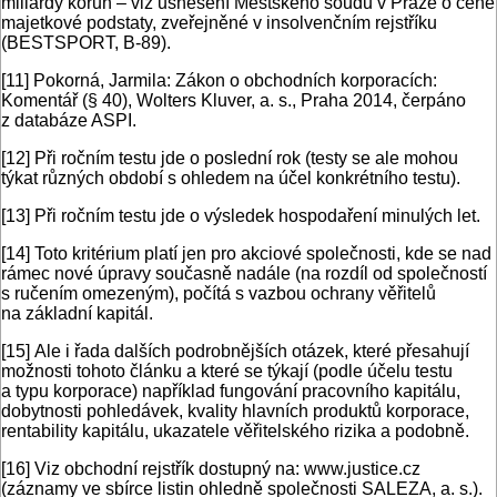
miliardy korun – viz usnesení Městského soudu v Praze o ceně
majetkové podstaty, zveřejněné v insolvenčním rejstříku
(BESTSPORT, B-89).
[11]
Pokorná, Jarmila: Zákon o obchodních korporacích:
Komentář (§ 40), Wolters Kluver, a. s., Praha 2014, čerpáno
z databáze ASPI.
[12]
Při ročním testu jde o poslední rok (testy se ale mohou
týkat různých období s ohledem na účel konkrétního testu).
[13]
Při ročním testu jde o výsledek hospodaření minulých let.
[14]
Toto kritérium platí jen pro akciové společnosti, kde se nad
rámec nové úpravy současně nadále (na rozdíl od společností
s ručením omezeným), počítá s vazbou ochrany věřitelů
na základní kapitál.
[15]
Ale i řada dalších podrobnějších otázek, které přesahují
možnosti tohoto článku a které se týkají (podle účelu testu
a typu korporace) například fungování pracovního kapitálu,
dobytnosti pohledávek, kvality hlavních produktů korporace,
rentability kapitálu, ukazatele věřitelského rizika a podobně.
[16]
Viz obchodní rejstřík dostupný na: www.justice.cz
(záznamy ve sbírce listin ohledně společnosti SALEZA, a. s.).