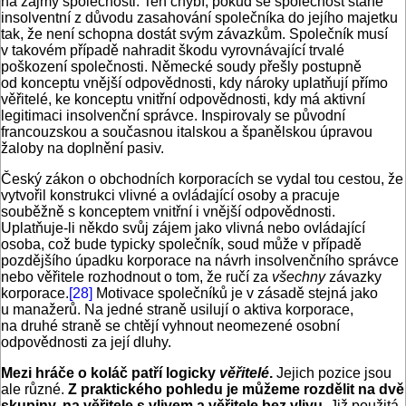
na zájmy společnosti. Ten chybí, pokud se společnost stane
insolventní z důvodu zasahování společníka do jejího majetku
tak, že není schopna dostát svým závazkům. Společník musí
v takovém případě nahradit škodu vyrovnávající trvalé
poškození společnosti. Německé soudy přešly postupně
od konceptu vnější odpovědnosti, kdy nároky uplatňují přímo
věřitelé, ke konceptu vnitřní odpovědnosti, kdy má aktivní
legitimaci insolvenční správce. Inspirovaly se původní
francouzskou a současnou italskou a španělskou úpravou
žaloby na doplnění pasiv.
Český zákon o obchodních korporacích se vydal tou cestou, že
vytvořil konstrukci vlivné a ovládající osoby a pracuje
souběžně s konceptem vnitřní i vnější odpovědnosti.
Uplatňuje-li někdo svůj zájem jako vlivná nebo ovládající
osoba, což bude typicky společník, soud může v případě
pozdějšího úpadku korporace na návrh insolvenčního správce
nebo věřitele rozhodnout o tom, že ručí za
všechny
závazky
korporace.
[28]
Motivace společníků je v zásadě stejná jako
u manažerů. Na jedné straně usilují o aktiva korporace,
na druhé straně se chtějí vyhnout neomezené osobní
odpovědnosti za její dluhy.
Mezi hráče o koláč patří logicky
věřitelé
.
Jejich pozice jsou
ale různé.
Z praktického pohledu je můžeme rozdělit na dvě
skupiny, na věřitele s vlivem a věřitele bez vlivu.
Již použitá