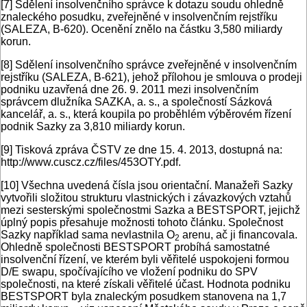
[7]
Sdělení insolvenčního správce k dotazu soudu ohledně
znaleckého posudku, zveřejněné v insolvenčním rejstříku
(SALEZA, B-620). Ocenění znělo na částku 3,580 miliardy
korun.
[8]
Sdělení insolvenčního správce zveřejněné v insolvenčním
rejstříku (SALEZA, B-621), jehož přílohou je smlouva o prodeji
podniku uzavřená dne 26. 9. 2011 mezi insolvenčním
správcem dlužníka SAZKA, a. s., a společností Sázková
kancelář, a. s., která koupila po proběhlém výběrovém řízení
podnik Sazky za 3,810 miliardy korun.
[9]
Tisková zpráva ČSTV ze dne 15. 4. 2013, dostupná na:
http://www.cuscz.cz/files/453OTY.pdf.
[10]
Všechna uvedená čísla jsou orientační. Manažeři Sazky
vytvořili složitou strukturu vlastnických i závazkových vztahů
mezi sesterskými společnostmi Sazka a BESTSPORT, jejichž
úplný popis přesahuje možnosti tohoto článku. Společnost
Sazky například sama nevlastnila O
arenu, ač ji financovala.
2
Ohledně společnosti BESTSPORT probíhá samostatné
insolvenční řízení, ve kterém byli věřitelé uspokojeni formou
D/E swapu, spočívajícího ve vložení podniku do SPV
společnosti, na které získali věřitelé účast. Hodnota podniku
BESTSPORT byla znaleckým posudkem stanovena na 1,7