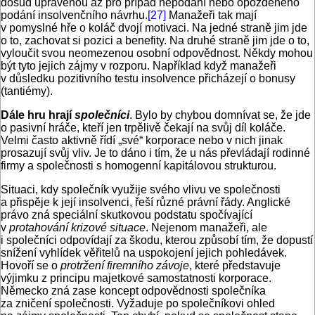
dosud upravenou až pro případ nepodání nebo opožděného
podání insolvenčního návrhu.
[27]
Manažeři tak mají
v pomyslné hře o koláč dvojí motivaci. Na jedné straně jim jde
o to, zachovat si pozici a benefity. Na druhé straně jim jde o to,
vyloučit svou neomezenou osobní odpovědnost. Někdy mohou
být tyto jejich zájmy v rozporu. Například když manažeři
v důsledku pozitivního testu insolvence přicházejí o bonusy
(tantiémy).
Dále hru hrají
společníci
. Bylo by chybou domnívat se, že jde
o pasivní hráče, kteří jen trpělivě čekají na svůj díl koláče.
Velmi často aktivně řídí „své“ korporace nebo v nich jinak
prosazují svůj vliv. Je to dáno i tím, že u nás převládají rodinné
firmy a společnosti s homogenní kapitálovou strukturou.
Situaci, kdy společník využije svého vlivu ve společnosti
a přispěje k její insolvenci, řeší různé právní řády. Anglické
právo zná speciální skutkovou podstatu spočívající
v
protahování krizové situace
. Nejenom manažeři, ale
i společníci odpovídají za škodu, kterou způsobí tím, že dopustí
snížení vyhlídek věřitelů na uspokojení jejich pohledávek.
Hovoří se o
protržení firemního závoje
, které představuje
výjimku z principu majetkové samostatnosti korporace.
Německo zná zase koncept odpovědnosti společníka
za zničení společnosti. Vyžaduje po společníkovi ohled