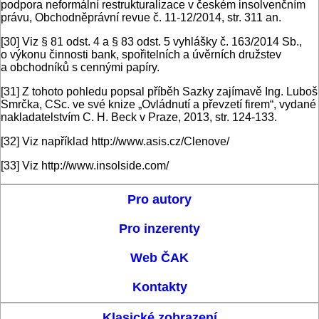
podpora neformální restrukturalizace v českém insolvenčním
právu, Obchodněprávní revue č. 11-12/2014, str. 311 an.
[30]
Viz § 81 odst. 4 a § 83 odst. 5 vyhlášky č. 163/2014 Sb.,
o výkonu činnosti bank, spořitelních a úvěrních družstev
a obchodníků s cennými papíry.
[31]
Z tohoto pohledu popsal příběh Sazky zajímavě Ing. Luboš
Smrčka, CSc. ve své knize „Ovládnutí a převzetí firem“, vydané
nakladatelstvím C. H. Beck v Praze, 2013, str. 124-133.
[32]
Viz například http://www.asis.cz/Clenove/
[33]
Viz http://www.insolside.com/
Pro autory
Pro inzerenty
Web ČAK
Kontakty
Klasické zobrazení