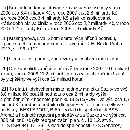
[17]
Krátkodobé konsolidované závazky Sazky činily v roce
2006 cca 3,4 miliardy Kč, v roce 2007 cca 2,8 miliardy Kč
a v roce 2008 cca 3,4 miliardy Kč a její konsolidovaná
krátkodobá aktiva činila v roce 2006 cca 2,2 miliardy Kč, v roce
2007 1,7 miliardy Kč a v roce 2008 1,9 miliardy Kč.
[18]
Kislingerová, Eva: Sedm smrtelných hříchů podniků,
Úpadek a etika managementu, 1. vydání, C. H. Beck, Praha
2013, str. 99 a 101.
[19]
Cena za její podnik, zpeněžený v insolvenčním řízení.
[20]
Dle konsolidované účetní závěrky v roce 2007 10,6 miliard
korun, v roce 2008 11,2 miliard korun a v insolvenčním řízení
byly zjištěny ve výši cca 12 miliard korun.
[21]
To platí, i kdybychom místo hodnoty majetku Sazky ve výši
3,8 miliard Kč použili hodnotu o cca 2 miliardy vyšší
s přihlédnutím k hodnotě podniku BESTSPORT ve výši cca 1,7
miliard Kč (hodnota podniku dle usnesení o ceně majetkové
podstaty, BESTSPORT, B-89 – vklad do společnosti BSS
Arena) a hodnotě regresní pohledávky za Sazkou ve výši cca
360 milionů Kč (viz reorganizační plán, čl. 10.1.2, str. 9,
BESTSPORT, B-129 – vklad do společnosti BSS Services),