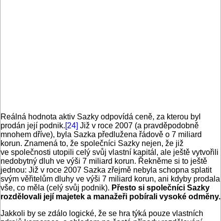
Reálná hodnota aktiv Sazky odpovídá ceně, za kterou byl
prodán její podnik.
[24]
Již v roce 2007 (a pravděpodobně
mnohem dříve), byla Sazka předlužena řádově o 7 miliard
korun. Znamená to, že společníci Sazky nejen, že již
ve společnosti utopili celý svůj vlastní kapitál, ale ještě vytvořili
nedobytný dluh ve výši 7 miliard korun. Řekněme si to ještě
jednou: Již v roce 2007 Sazka zřejmě nebyla schopna splatit
svým věřitelům dluhy ve výši 7 miliard korun, ani kdyby prodala
vše, co měla (celý svůj podnik).
Přesto si společníci Sazky
rozdělovali její majetek a manažeři pobírali vysoké odměny.
Jakkoli by se zdálo logické, že se hra týká pouze vlastních