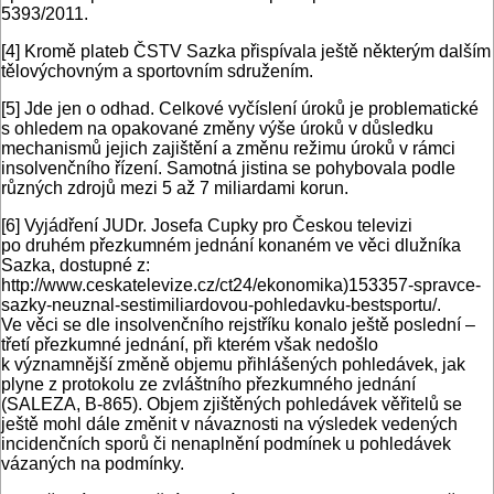
5393/2011.
[4]
Kromě plateb ČSTV Sazka přispívala ještě některým dalším
tělovýchovným a sportovním sdružením.
[5]
Jde jen o odhad. Celkové vyčíslení úroků je problematické
s ohledem na opakované změny výše úroků v důsledku
mechanismů jejich zajištění a změnu režimu úroků v rámci
insolvenčního řízení. Samotná jistina se pohybovala podle
různých zdrojů mezi 5 až 7 miliardami korun.
[6]
Vyjádření JUDr. Josefa Cupky pro Českou televizi
po druhém přezkumném jednání konaném ve věci dlužníka
Sazka, dostupné z:
http://www.ceskatelevize.cz/ct24/ekonomika)153357-spravce-
sazky-neuznal-sestimiliardovou-pohledavku-bestsportu/.
Ve věci se dle insolvenčního rejstříku konalo ještě poslední –
třetí přezkumné jednání, při kterém však nedošlo
k významnější změně objemu přihlášených pohledávek, jak
plyne z protokolu ze zvláštního přezkumného jednání
(SALEZA, B-865). Objem zjištěných pohledávek věřitelů se
ještě mohl dále změnit v návaznosti na výsledek vedených
incidenčních sporů či nenaplnění podmínek u pohledávek
vázaných na podmínky.