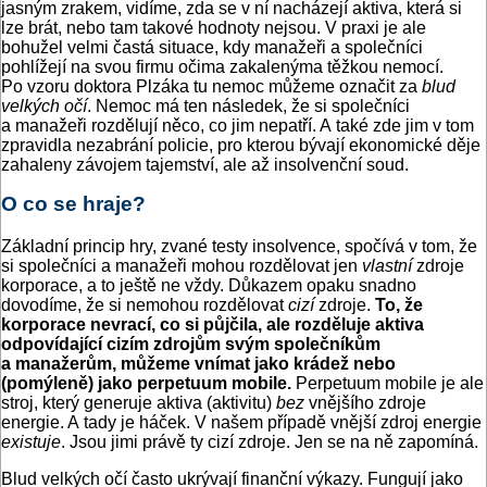
jasným zrakem, vidíme, zda se v ní nacházejí aktiva, která si
lze brát, nebo tam takové hodnoty nejsou. V praxi je ale
bohužel velmi častá situace, kdy manažeři a společníci
pohlížejí na svou firmu očima zakalenýma těžkou nemocí.
Po vzoru doktora Plzáka tu nemoc můžeme označit za
blud
velkých očí
. Nemoc má ten následek, že si společníci
a manažeři rozdělují něco, co jim nepatří. A také zde jim v tom
zpravidla nezabrání policie, pro kterou bývají ekonomické děje
zahaleny závojem tajemství, ale až insolvenční soud.
O co se hraje?
Základní princip hry, zvané testy insolvence, spočívá v tom, že
si společníci a manažeři mohou rozdělovat jen
vlastní
zdroje
korporace, a to ještě ne vždy. Důkazem opaku snadno
dovodíme, že si nemohou rozdělovat
cizí
zdroje.
To, že
korporace nevrací, co si půjčila, ale rozděluje aktiva
odpovídající cizím zdrojům svým společníkům
a manažerům, můžeme vnímat jako krádež nebo
(pomýleně) jako perpetuum mobile.
Perpetuum mobile je ale
stroj, který generuje aktiva (aktivitu)
bez
vnějšího zdroje
energie. A tady je háček. V našem případě vnější zdroj energie
existuje
. Jsou jimi právě ty cizí zdroje. Jen se na ně zapomíná.
Blud velkých očí často ukrývají finanční výkazy. Fungují jako