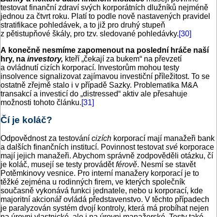
testovat finanční zdraví svých korporátních dlužníků nejméně
jednou za čtvrt roku. Platí to podle nově nastavených pravidel
stratifikace pohledávek, a to již pro druhý stupeň
z pětistupňové škály, pro tzv. sledované pohledávky.
[30]
A konečně nesmíme zapomenout na poslední hráče naší
hry, na
investory,
kteří „čekají za bukem“ na převzetí
a ovládnutí cizích korporací. Investorům mohou testy
insolvence signalizovat zajímavou investiční příležitost. To se
ostatně zřejmě stalo i v případě Sazky. Problematika M&A
transakcí a investicí do „distressed“ aktiv ale přesahuje
možnosti tohoto článku.
[31]
Čí je koláč?
Odpovědnost za testování
cizích
korporací mají manažeři bank
a dalších finančních institucí. Povinnost testovat
své
korporace
mají jejich manažeři. Abychom správně zodpověděli otázku, čí
je koláč, musejí se testy provádět
férově
. Nesmí se stavět
Potěmkinovy vesnice. Pro interní manažery korporací je to
těžké zejména u rodinných firem, ve kterých společník
současně vykonává funkci jednatele, nebo u korporací, kde
majoritní akcionář ovládá představenstvo. V těchto případech
je paralyzován systém dvojí kontroly, která má probíhat nejen
na úrovni vlastnické, ale i na úrovni manažerské. Testy také