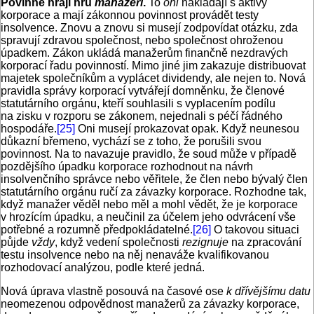
Povinně hrají hru
manažeři
.
To
oni
nakládají s aktivy
korporace a mají zákonnou povinnost provádět testy
insolvence. Znovu a znovu si musejí zodpovídat otázku, zda
spravují zdravou společnost, nebo společnost ohroženou
úpadkem. Zákon ukládá manažerům finančně nezdravých
korporací řadu povinností. Mimo jiné jim zakazuje distribuovat
majetek společníkům a vyplácet dividendy, ale nejen to. Nová
pravidla správy korporací vytvářejí domněnku, že členové
statutárního orgánu, kteří souhlasili s vyplacením podílu
na zisku v rozporu se zákonem, nejednali s péčí řádného
hospodáře.
[25]
Oni musejí prokazovat opak. Když neunesou
důkazní břemeno, vychází se z toho, že porušili svou
povinnost. Na to navazuje pravidlo, že soud může v případě
pozdějšího úpadku korporace rozhodnout na návrh
insolvenčního správce nebo věřitele, že člen nebo bývalý člen
statutárního orgánu ručí za závazky korporace. Rozhodne tak,
když manažer věděl nebo měl a mohl vědět, že je korporace
v hrozícím úpadku, a neučinil za účelem jeho odvrácení vše
potřebné a rozumně předpokládatelné.
[26]
O takovou situaci
půjde
vždy
, když vedení společnosti
rezignuje
na zpracování
testu insolvence nebo na něj nenaváže kvalifikovanou
rozhodovací analýzou, podle které jedná.
Nová úprava vlastně posouvá na časové ose
k dřívějšímu datu
neomezenou odpovědnost manažerů za závazky korporace,