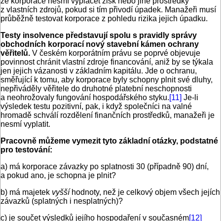
že korporace nesmí vyplácet zisk nebo jiné prostředky
z vlastních zdrojů, pokud si tím přivodí úpadek. Manažeři musí
průběžně testovat korporace z pohledu rizika jejich úpadku.
Testy insolvence představují spolu s pravidly správy
obchodních korporací nový stavební kámen ochrany
věřitelů.
V českém korporátním právu se poprvé objevuje
povinnost chránit vlastní zdroje financování, aniž by se týkala
jen jejich vázanosti v základním kapitálu. Jde o ochranu,
směřující k tomu, aby korporace byly schopny plnit své dluhy,
nepřiváděly věřitele do druhotné platební neschopnosti
a neohrožovaly fungování hospodářského styku.
[11]
Je-li
výsledek testu pozitivní, pak, i když společníci na valné
hromadě schválí rozdělení finančních prostředků, manažeři je
nesmí vyplatit.
Pracovně můžeme vymezit tyto základní otázky, podstatné
pro testování:
a) má korporace závazky po splatnosti 30 (případně 90) dní,
a pokud ano, je schopna je plnit?
b) má majetek
vyšší
hodnoty, než je celkový objem všech jejích
závazků (splatných i nesplatných)?
c) je součet výsledků jejího hospodaření v současném
[12]