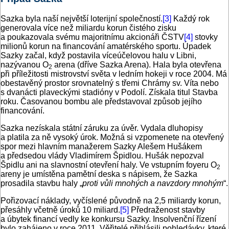
Sazka byla naší největší loterijní společností.
[3]
Každý rok
generovala více než miliardu korun čistého zisku
a poukazovala svému majoritnímu akcionáři ČSTV
[4]
stovky
milionů korun na financování amatérského sportu. Úpadek
Sazky začal, když postavila víceúčelovou halu v Libni,
nazývanou O
arena (dříve Sazka Arena). Hala byla otevřena
2
při příležitosti mistrovství světa v ledním hokeji v roce 2004. Má
obestavěný prostor srovnatelný s třemi Chrámy sv. Víta nebo
s dvanácti plaveckými stadióny v Podolí. Získala titul Stavba
roku. Časovanou bombu ale představoval způsob jejího
financování.
Sazka nezískala státní záruku za úvěr. Vydala dluhopisy
a platila za ně vysoký úrok. Možná si vzpomenete na otevřený
spor mezi hlavním manažerem Sazky Alešem Hušákem
a předsedou vlády Vladimírem Špidlou. Hušák nepozval
Špidlu ani na slavnostní otevření haly. Ve vstupním foyeru O
2
areny je umístěna pamětní deska s nápisem, že Sazka
prosadila stavbu haly „
proti vůli mnohých a navzdory mnohým
“.
Pořizovací náklady, vyčíslené původně na 2,5 miliardy korun,
přesáhly včetně úroků 10 miliard.
[5]
Předraženost stavby
a úbytek financí vedly ke konkursu Sazky. Insolvenční řízení
bylo zahájeno v roce 2011. Věřitelé přihlásili pohledávky, které