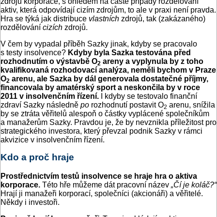
zdrojů korporace, s ohledem na časté případy rozdělování
aktiv, která odpovídají cizím zdrojům, to ale v praxi není pravda.
Hra se týká jak distribuce
vlastních
zdrojů, tak (zakázaného)
rozdělování
cizích
zdrojů.
V čem by vypadal příběh Sazky jinak, kdyby se pracovalo
s testy insolvence?
Kdyby byla Sazka testována před
rozhodnutím o výstavbě O
areny a vyplynula by z toho
2
kvalifikovaná rozhodovací analýza, neměli bychom v
Praze
O
arenu, ale Sazka by dál generovala dostatečné příjmy,
2
financovala by amatérský sport a neskončila by v
roce
2011 v
insolvenčním řízení.
I kdyby se testovalo finanční
zdraví Sazky následně
po
rozhodnutí postavit O
arenu, snížila
2
by se ztráta věřitelů alespoň o částky vyplácené společníkům
a manažerům Sazky. Pravdou je, že by nevznikla příležitost pro
strategického investora, který převzal podnik Sazky v rámci
akvizice v insolvenčním řízení.
Kdo a proč hraje
Prostřednictvím testů insolvence se hraje hra o aktiva
korporace.
Této hře můžeme dát pracovní název
„Čí je koláč?“
Hrají ji manažeři korporací, společníci (akcionáři) a věřitelé.
Někdy i investoři.