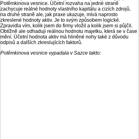
Potěmkinova vesnice. Účetní rozvaha na jedné straně
zachycuje reálné hodnoty vlastního kapitálu a cizích zdrojů,
na druhé straně ale, jak praxe ukazuje, mívá naprosto
zkreslené hodnoty aktiv. Je to svým způsobem logické.
Zpravidla vím, kolik jsem do firmy vložil a kolik jsem si půjčil.
Obtížně ale odhaduji reálnou hodnotu majetku, která se v čase
mění. Účetní hodnota aktiv má hliněné nohy také z důvodu
odpisů a dalších zkreslujících faktorů.
Potěmkinova vesnice vypadala v Sazce takto: