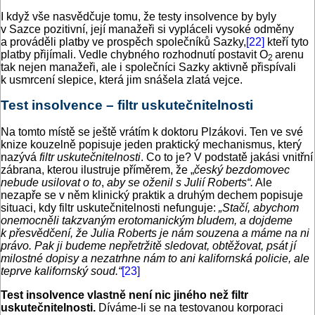
I když vše nasvědčuje tomu, že testy insolvence by byly
v Sazce pozitivní, její manažeři si vypláceli vysoké odměny
a prováděli platby ve prospěch společníků Sazky,
[22]
kteří tyto
platby přijímali. Vedle chybného rozhodnutí postavit O
arenu
2
tak nejen manažeři, ale i společníci Sazky aktivně přispívali
k usmrcení slepice, která jim snášela zlatá vejce.
Test insolvence – filtr uskutečnitelnosti
Na tomto místě se ještě vrátím k doktoru Plzákovi. Ten ve své
knize kouzelně popisuje jeden praktický mechanismus, který
nazývá
filtr uskutečnitelnosti
. Co to je? V podstatě jakási vnitřní
zábrana, kterou ilustruje příměrem, že „
český bezdomovec
nebude usilovat o to
,
aby se oženil s Julií Roberts“.
Ale
nezapře se v něm klinický praktik a druhým dechem popisuje
situaci, kdy filtr uskutečnitelnosti nefunguje:
„Stačí, abychom
onemocněli takzvaným erotomanickým bludem, a dojdeme
k přesvědčení, že Julia Roberts je nám souzena a máme na ni
právo. Pak ji budeme nepřetržitě sledovat, obtěžovat, psát jí
milostné dopisy a nezatrhne nám to ani kalifornská policie, ale
teprve kalifornský soud.“
[23]
Test insolvence vlastně není nic jiného než filtr
uskutečnitelnosti.
Díváme-li se na testovanou korporaci