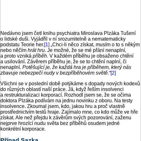
Nedávno jsem četl knihu psychiatra Miroslava Plzáka Tušení
o lidské duši. Vyjádřil v ní srozumitelně a nematematicky
podstatu Teorie her.
[1]
„Chci-li něco získat, musím o to s někým
nebo něčím
hrát hru
. Je možné, že se mé přání nenaplní,
a proto vzniká
příběh
. V každém příběhu je obsaženo chtění
a usilování. Závěrem příběhu je, že se to chtění naplní, či
nenaplní.
Potěšující je, že každá hra je příběhem, který nás
zbavuje nebezpečí nudy v bezpříběhovém světě.“
[2]
Všichni se v poslední době potýkáme s dopady nových kodexů
do různých oblastí naší práce. Já, když řeším insolvenci
a restrukturalizaci korporací. Rozhodl jsem se, že se očima
doktora Plzáka podívám na jednu novinku z oboru. Na testy
insolvence. Zkoumal jsem, kdo, jakou hru a proč vlastně
prostřednictvím testů hraje. Zajímalo mne, co kdo může ve hře
získat. Ale než přejdu k závěrům svých pozorování, zaženu
nejprve hrozící nudu světa bez příběhů osudem jedné
konkrétní korporace.
Případ Sazka