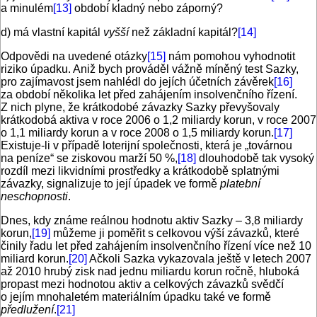
a minulém
[13]
období kladný nebo záporný?
d) má vlastní kapitál
vyšší
než základní kapitál?
[14]
Odpovědi na uvedené otázky
[15]
nám pomohou vyhodnotit
riziko úpadku. Aniž bych prováděl vážně míněný test Sazky,
pro zajímavost jsem nahlédl do jejích účetních závěrek
[16]
za období několika let před zahájením insolvenčního řízení.
Z nich plyne, že krátkodobé závazky Sazky převyšovaly
krátkodobá aktiva v roce 2006 o 1,2 miliardy korun, v roce 2007
o 1,1 miliardy korun a v roce 2008 o 1,5 miliardy korun.
[17]
Existuje-li v případě loterijní společnosti, která je „továrnou
na peníze“ se ziskovou marží 50 %,
[18]
dlouhodobě tak vysoký
rozdíl mezi likvidními prostředky a krátkodobě splatnými
závazky, signalizuje to její úpadek ve formě
platební
neschopnosti
.
Dnes, kdy známe reálnou hodnotu aktiv Sazky – 3,8 miliardy
korun,
[19]
můžeme ji poměřit s celkovou výší závazků, které
činily řadu let před zahájením insolvenčního řízení více než 10
miliard korun.
[20]
Ačkoli Sazka vykazovala ještě v letech 2007
až 2010 hrubý zisk nad jednu miliardu korun ročně, hluboká
propast mezi hodnotou aktiv a celkových závazků svědčí
o jejím mnohaletém materiálním úpadku také ve formě
předlužení
.
[21]