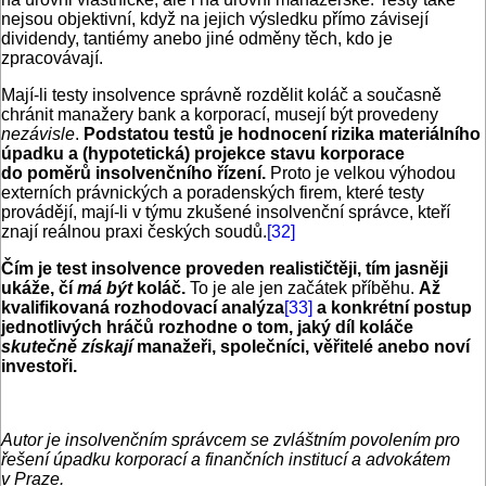
nejsou objektivní, když na jejich výsledku přímo závisejí
dividendy, tantiémy anebo jiné odměny těch, kdo je
zpracovávají.
Mají-li testy insolvence správně rozdělit koláč a současně
chránit manažery bank a korporací, musejí být provedeny
nezávisle
.
Podstatou testů je hodnocení rizika materiálního
úpadku a (hypotetická) projekce stavu korporace
do poměrů insolvenčního řízení.
Proto je velkou výhodou
externích právnických a poradenských firem, které testy
provádějí, mají-li v týmu zkušené insolvenční správce, kteří
znají reálnou praxi českých soudů.
[32]
Čím je test insolvence proveden realističtěji, tím jasněji
ukáže, čí
má být
koláč.
To je ale jen začátek příběhu.
Až
kvalifikovaná rozhodovací analýza
[33]
a konkrétní postup
jednotlivých hráčů rozhodne o tom, jaký díl koláče
skutečně získají
manažeři, společníci, věřitelé anebo noví
investoři.
Autor je insolvenčním správcem se zvláštním povolením pro
řešení úpadku korporací a finančních institucí a advokátem
v Praze.