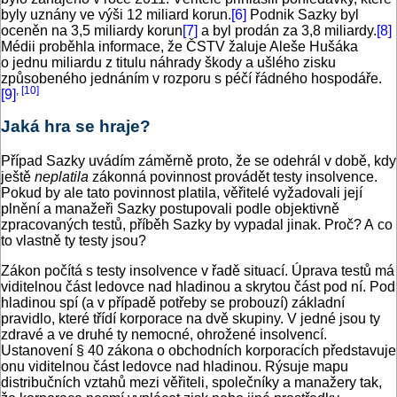
byly uznány ve výši 12 miliard korun.
[6]
Podnik Sazky byl
oceněn na 3,5 miliardy korun
[7]
a byl prodán za 3,8 mi­li­ardy.
[8]
Médii proběhla informace, že ČSTV žaluje Aleše Hušáka
o jednu miliardu z titulu náhrady škody a ušlého zisku
způsobeného jednáním v rozporu s péčí řádného hospodáře.
,
[10]
[9]
Jaká hra se hraje?
Případ Sazky uvádím záměrně proto, že se odehrál v době, kdy
ještě
neplatila
zákonná povinnost provádět testy insolvence.
Pokud by ale tato povinnost platila, věřitelé vyžadovali její
plnění a manažeři Sazky postupovali podle objektivně
zpracovaných testů, příběh Sazky by vypadal jinak. Proč? A co
to vlastně ty testy jsou?
Zákon počítá s testy insolvence v řadě situací. Úprava testů má
viditelnou část ledovce nad hladinou a skrytou část pod ní. Pod
hladinou spí (a v případě potřeby se probouzí) základní
pravidlo, které třídí korporace na dvě skupiny. V jedné jsou ty
zdravé a ve druhé ty nemocné, ohrožené insolvencí.
Ustanovení § 40 zákona o obchodních korporacích představuje
onu viditelnou část ledovce nad hladinou. Rýsuje mapu
distribučních vztahů mezi věřiteli, společníky a manažery tak,