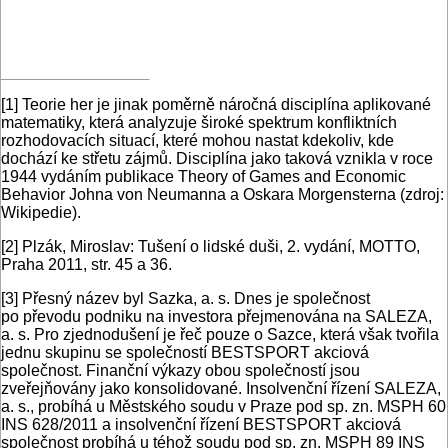
[1]
Teorie her je jinak poměrně náročná disciplína aplikované
matematiky, která analyzuje široké spektrum konfliktních
rozhodovacích situací, které mohou nastat kdekoliv, kde
dochází ke střetu zájmů. Disciplína jako taková vznikla v roce
1944 vydáním publikace Theory of Games and Economic
Behavior Johna von Neumanna a Oskara Morgensterna (zdroj:
Wikipedie).
[2]
Plzák, Miroslav: Tušení o lidské duši, 2. vydání, MOTTO,
Praha 2011, str. 45 a 36.
[3]
Přesný název byl Sazka, a. s. Dnes je společnost
po převodu podniku na investora přejmenována na SALEZA,
a. s. Pro zjednodušení je řeč pouze o Sazce, která však tvořila
jednu skupinu se společností BESTSPORT akciová
společnost. Finanční výkazy obou společností jsou
zveřejňovány jako konsolidované. Insolvenční řízení SALEZA,
a. s., probíhá u Městského soudu v Praze pod sp. zn. MSPH 60
INS 628/2011 a insolvenční řízení BESTSPORT akciová
společnost probíhá u téhož soudu pod sp. zn. MSPH 89 INS