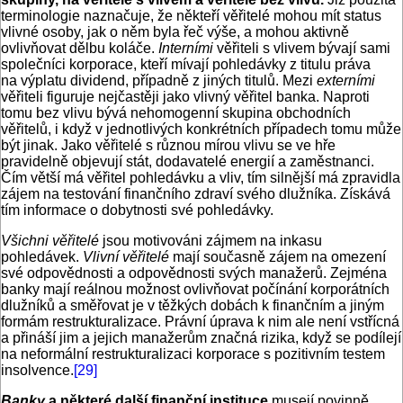
terminologie naznačuje, že někteří věřitelé mohou mít status
vlivné osoby, jak o něm byla řeč výše, a mohou aktivně
ovlivňovat dělbu koláče.
Interními
věřiteli s vlivem bývají sami
společníci korporace, kteří mívají pohledávky z titulu práva
na výplatu dividend, případně z jiných titulů. Mezi
externími
věřiteli figuruje nejčastěji jako vlivný věřitel banka. Naproti
tomu bez vlivu bývá nehomogenní skupina obchodních
věřitelů, i když v jednotlivých konkrétních případech tomu může
být jinak. Jako věřitelé s různou mírou vlivu se ve hře
pravidelně objevují stát, dodavatelé energií a zaměstnanci.
Čím větší má věřitel pohledávku a vliv, tím silnější má zpravidla
zájem na testování finančního zdraví svého dlužníka. Získává
tím informace o dobytnosti své pohledávky.
Všichni věřitelé
jsou motivováni zájmem na inkasu
pohledávek.
Vlivní věřitelé
mají současně zájem na omezení
své odpovědnosti a odpovědnosti svých manažerů. Zejména
banky mají reálnou možnost ovlivňovat počínání korporátních
dlužníků a směřovat je v těžkých dobách k finančním a jiným
formám restrukturalizace. Právní úprava k nim ale není vstřícná
a přináší jim a jejich manažerům značná rizika, když se podílejí
na neformální restrukturalizaci korporace s pozitivním testem
insolvence.
[29]
Banky
a některé další finanční instituce
musejí povinně