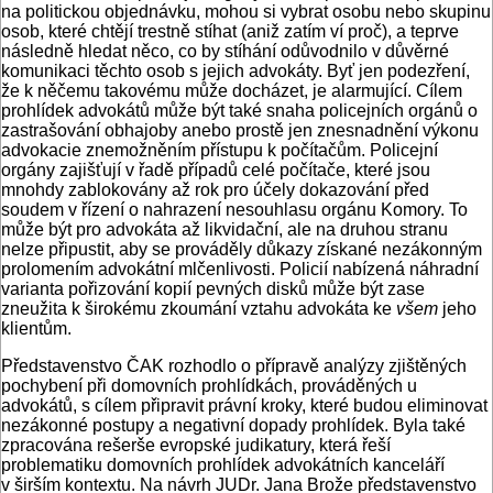
na politickou objednávku, mohou si vybrat osobu nebo skupinu
osob, které chtějí trestně stíhat (aniž zatím ví proč), a teprve
následně hledat něco, co by stíhání odůvodnilo v důvěrné
komunikaci těchto osob s jejich advokáty. Byť jen podezření,
že k něčemu takovému může docházet, je alarmující. Cílem
prohlídek advokátů může být také snaha policejních orgánů o
zastrašování obhajoby anebo prostě jen znesnadnění výkonu
advokacie znemožněním přístupu k počítačům. Policejní
orgány zajišťují v řadě případů celé počítače, které jsou
mnohdy zablokovány až rok pro účely dokazování před
soudem v řízení o nahrazení nesouhlasu orgánu Komory. To
může být pro advokáta až likvidační, ale na druhou stranu
nelze připustit, aby se prováděly důkazy získané nezákonným
prolomením advokátní mlčenlivosti. Policií nabízená náhradní
varianta pořizování kopií pevných disků může být zase
zneužita k širokému zkoumání vztahu advokáta ke
všem
jeho
klientům.
Představenstvo ČAK rozhodlo o přípravě analýzy zjištěných
pochybení při domovních prohlídkách, prováděných u
advokátů, s cílem připravit právní kroky, které budou eliminovat
nezákonné postupy a negativní dopady prohlídek. Byla také
zpracována rešerše evropské judikatury, která řeší
problematiku domovních prohlídek advokátních kanceláří
v širším kontextu. Na návrh JUDr. Jana Brože představenstvo