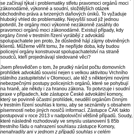
se začínají týkat i problematiky střetu pravomoci orgánů moci
zákonodárné, výkonné a soudní, složitějších otázek
obchodního práva a tvrzených daňových úniků. To vyžaduje
hluboký vhled do problematiky. Nejvyšší soud již jednou
potvrdil, že orgány moci výkonné nezákonně zasáhly do
pravomoci orgánů moci zákonodárné. Existují případy, kdy
orgány činné v trestním řízení vyrábějí z advokátů
spolupachatele jen proto, že důsledně hájí zájmy obviněných
klientů. Můžeme věřit tomu, že nepřijde doba, kdy budou
policejní orgány konstruovat spolupachatelství na straně
soudců, kteří projednávají sledované věci?
Jsem přesvědčen o tom, že prudký nárůst počtu domovních
prohlídek advokátů souvisí nejen s velkou aktivitou Vrchního
státního zastupitelství v Olomouci, ale též s některými novými
nebezpečnými postupy policejních orgánů, které se pohybují
na hraně, ale někdy i za hranou zákona. To potvrzuje i soudní
praxe v případech, kde zástupce České advokátní komory,
který se povinně účastní prohlídek, neudělí orgánům činným
v trestním řízení souhlas k tomu, aby se seznámily s obsahem
písemností nebo jiných nosičů informací. Zástupce ČAK takto
postupoval v roce 2013 v nadpoloviční většině případů. Soudy,
které následně rozhodovaly ve smyslu ustanovení § 85b
trestního řádu o nahrazení souhlasu zástupce Komory,
nenahradily
ani v jednom z případů
souhlas v celém