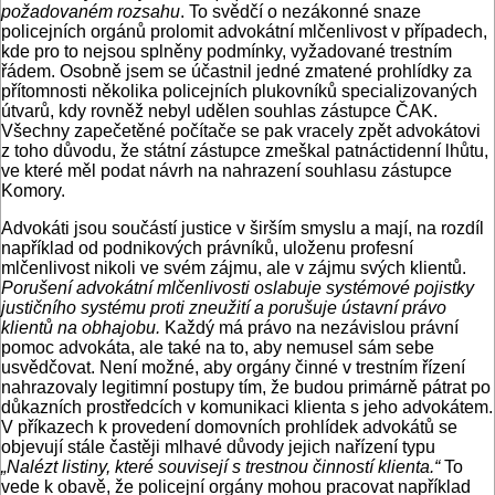
požadovaném rozsahu
. To svědčí o nezákonné snaze
policejních orgánů prolomit advokátní mlčenlivost v případech,
kde pro to nejsou splněny podmínky, vyžadované trestním
řádem. Osobně jsem se účastnil jedné zmatené prohlídky za
přítomnosti několika policejních plukovníků specializovaných
útvarů, kdy rovněž nebyl udělen souhlas zástupce ČAK.
Všechny zapečetěné počítače se pak vracely zpět advokátovi
z toho důvodu, že státní zástupce zmeškal patnáctidenní lhůtu,
ve které měl podat návrh na nahrazení souhlasu zástupce
Komory.
Advokáti jsou součástí justice v širším smyslu a mají, na rozdíl
například od podnikových právníků, uloženu profesní
mlčenlivost nikoli ve svém zájmu, ale v zájmu svých klientů.
Porušení advokátní mlčenlivosti oslabuje systémové pojistky
justičního systému proti zneužití a porušuje ústavní právo
klientů na obhajobu.
Každý má právo na nezávislou právní
pomoc advokáta, ale také na to, aby nemusel sám sebe
usvědčovat. Není možné, aby orgány činné v trestním řízení
nahrazovaly legitimní postupy tím, že budou primárně pátrat po
důkazních prostředcích v komunikaci klienta s jeho advokátem.
V příkazech k provedení domovních prohlídek advokátů se
objevují stále častěji mlhavé důvody jejich nařízení typu
„Nalézt listiny, které souvisejí s trestnou činností klienta.“
To
vede k obavě, že policejní orgány mohou pracovat například