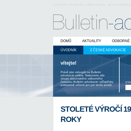
oficiální stránky odborného právnickéh
DOMŮ
AKTUALITY
ODBORNÉ 
ÚVODNÍK
Z ČESKÉ ADVOKACIE
vítejte!
Právě jste vstoupili na Bulletin
advokacie online. Naleznete zde
obsah stavovského odborného
časopisu Bulletin advokacie i příspěvky
VY
exklusivně určené jen pro tento portál.
STOLETÉ VÝROČÍ 19
ROKY