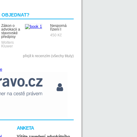
I OBJEDNAT?
Zákon o
Nesporná
advokacii a
řízení I
stavovské
450 Kč
předpisy
Wolters
Kluwer
přejít k recenzím (všechy tituly)
ANKETA
Vítáte zavedení advokátního