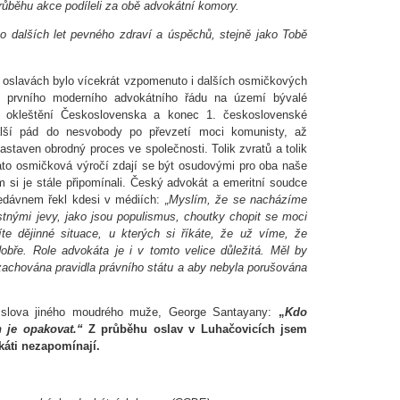
růběhu akce podíleli za obě advokátní komory.
o dalších let pevného zdraví a úspěchů, stejně jako Tobě
 oslavách bylo vícekrát vzpomenuto i dalších osmičkových
etí prvního moderního advokátního řádu na území bývalé
cí okleštění Československa a konec 1. československé
další pád do nesvobody po převzetí moci komunisty, až
astaven obrodný proces ve společnosti. Tolik zvratů a tolik
to osmičková výročí zdají se být osudovými pro oba naše
m si je stále připomínali. Český advokát a emeritní soudce
edávnem řekl kdesi v médiích:
„Myslím, že se nacházíme
astnými jevy, jako jsou populismus, choutky chopit se moci
íte dějinné situace, u kterých si říkáte, že už víme, že
obře. Role advokáta je i v tomto velice důležitá. Měl by
 zachována pravidla právního státu a aby nebyla porušována
en slova jiného moudrého muže, George Santayany:
„
Kdo
n
je
opakovat.“
Z průběhu oslav v Luhačovicích jsem
okáti nezapomínají.