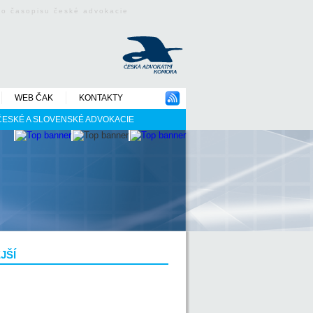
ého časopisu české advokacie
WEB ČAK
KONTAKTY
 ČESKÉ A SLOVENSKÉ ADVOKACIE
JŠÍ