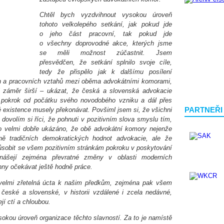
Chtěl bych vyzdvihnout vysokou úroveň
tohoto velkolepého setkání, jak pokud jde
o jeho část pracovní, tak pokud jde
o všechny doprovodné akce, kterých jsme
se měli možnost
zúčastnit. Jsem
přesvědčen, že setkání splnilo svoje cíle,
tedy že přispělo jak k dalšímu posílení
h a pracovních vztahů mezi oběma advokátními komorami,
ůj záměr širší – ukázat, že česká a slovenská advokacie
 pokrok od počátku svého novodobého vzniku a dál přes
PARTNEŘI
é existence musely překonávat. Povšiml jsem si, že všichni
 dovolím si říci, že pohnuti v pozitivním slova smyslu tím,
lo velmi dobře ukázáno, že obě advokátní komory nejenže
aně tradičních demokratických hodnot advokacie, ale že
působit se všem pozitivním stránkám pokroku v poskytování
nášejí zejména převratné změny v oblasti moderních
chny očekávat ještě hodně práce.
 velmi zřetelná úcta k našim předkům, zejména pak všem
české a slovenské, v historii vzdálené i zcela nedávné,
ejí ctí a chloubou.
sokou úroveň organizace těchto slavností. Za to je namístě