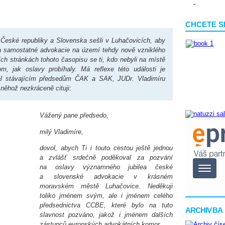
CHCETE S
 České republiky a Slovenska sešli v Luhačovicích, aby
 a samostatné advokacie na území tehdy nově vzniklého
h stránkách tohoto časopisu se ti, kdo nebyli na místě
 jak oslavy probíhaly. Má reflexe této události je
al stávajícím předsedům ČAK a SAK, JUDr. Vladimíru
něhož nezkráceně cituji:
Vážený pane předsedo,
milý Vladimíre,
dovol, abych Ti i touto cestou ještě jednou
a zvlášť srdečně poděkoval za pozvání
na oslavy významného jubilea české
a slovenské advokacie v krásném
moravském městě Luhačovice. Neděkuji
toliko jménem svým, ale i jménem celého
předsednictva CCBE, které bylo na tuto
ARCHIV BA
slavnost pozváno, jakož i jménem dalších
zástupců evropských advokátních komor.