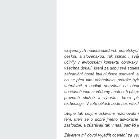
vzájemných nadstandardních přátelskýc
českou a slovenskou, tak splnilo i sv
učinily v evropském kontextu obrovský
všechna úskalí, která za dobu své stolet
zahraniční hosté byli hluboce osloveni, a
co se před nimi odehrávalo, protože by
setrvávají a hodlají setrvávat na obr
současně jsou si vědomy i nutnosti přiz
právních služeb a výzvám, které při
technologií. V této oblasti bude nás vše
Stejně tak celými oslavami rezonovala
těm, kteří se o dobré jméno advokacie 
zasloužili, a zůstávají tak v naší paměti j
Závěrem mi dovol vyjádřit ocenění za vy