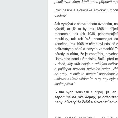
poděkovat všem, kteří se na přípravě a p
Přeji české a slovenské advokacii mnoh
osobně!
Jak vyplývá z názvu tohoto úvodníku, na
výročí, ať již to byl rok 1868 – přij
monarchie, tak rok 1938, připomínají
republiky, tak rok1948, znamenající 
konečně i rok 1968, v němž byl násilně z
nešťastných pádů a nových vzmachů! Ta
národy, a cítím, že je zapotřebí, abycho
Ústavního soudu Stanislav Balík před n
v době, kdy stát bojuje s určitými nešť
a pošlapat pravidla právního státu. Vid
se staly, a opět to nemusí dopadnout d
usilovat s tímto vědomím o to, aby byla
lidská práva.“
S tím bych souhlasil a připojil již j
zapomíná na své dějiny, je
odsouze
nabyl důvěry, že čeští a slovenští adv