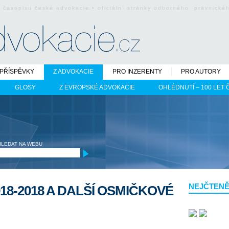
o časopisu české advokacie • oficiální stránky odborného právnick
PŘÍSPĚVKY
Z ADVOKACIE
PRO INZERENTY
PRO AUTORY
GLOSY
Z EVROPSKÉ ADVOKACIE
OHLÉDNUTÍ – 100 LET
HLEDAT NA WEBU
NEJČTENĚ
18-2018 A DALŠÍ OSMIČKOVÉ