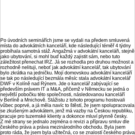
Po úvodních seminářích jsme se vydali na předem smluvená
místa do advokátních kanceláří, kde následující téměř 4 týdny
probíhala samotná stáž. Angažmá v advokátní kanceláři, stejně
jako ubytování, si mohl buď každý zajistit sám, nebo tuto
záležitost přenechat IRZ. Já se rozhodla pro druhou možnost a
rozhodně nelituji, neboť jak advokátní kancelář, tak ubytování
bylo zkrátka na jedničku. Mojí domovskou advokátní kanceláří
se tak po následující bezmála měsíc stala advokátní kancelář
DWF v Kolíně nad Rýnem. Jde o kancelář zabývající se
především právem IT a M&A, přičemž v Německu se jedná o
největší pobočku této společnosti, následovanou kanceláří
v Berlíně a Mnichově. Stážistu z tohoto programu hostovali
vůbec poprvé, a já měla navíc to štěstí, že jsem spolupracovala
se zkušeným advokátem, jenž má vazby na Českou republiku,
pracuje pro tuzemské klienty a dokonce mluví plynně česky.
Z mé strany se jednalo zejména o revizi a přípravu smluv dle
českého práva a práva mezinárodního obchodu. Byla jsem
proto ráda, že jsem byla užitečná, co se znalostí českého práva