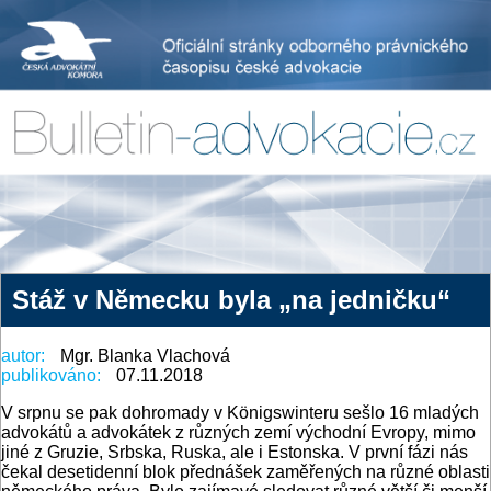
Stáž v Německu byla „na jedničku“
autor:
Mgr. Blanka Vlachová
publikováno:
07.11.2018
V srpnu se pak dohromady v Königswinteru sešlo 16 mladých
advokátů a advokátek z různých zemí východní Evropy, mimo
jiné z Gruzie, Srbska, Ruska, ale i Estonska. V první fázi nás
čekal desetidenní blok přednášek zaměřených na různé oblasti