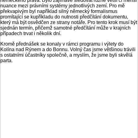
německého práva. Bylo zajímavé sledovat různé větší či menší
nuance mezi právními systémy jednotlivých zemí. Pro mě
překvapivým byl například silný německý formalismus
promítající se kupříkladu do nutnosti předčítání dokumentu,
který má být osvědčen ze strany notáře. Pro tento krok musí být
sjednán termín, přičemž samotné předčítání může v krajních
případech trvat i několik dní.
Kromě přednášek se konaly v rámci programu i výlety do
Kolína nad Rýnem a do Bonnu. Volný čas jsme většinou trávili
s ostatními účastníky společně, a myslím, že jsme byli skvělá
parta.