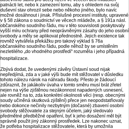
patnácti let, nebo k zamezení tomu, aby s ohledem na svůj
duševní stav ohrozil sebe nebo někoho jiného, bylo navíc
možné dosáhnout i jinak. Příslušné procesní instituty, upravené
v § 58 zákona o soudnictví ve věcech mládeže, a § 191a násl.
občanského soudního řádu, mu v této souvislosti poskytovaly
vyšší míru ochrany před neoprávněnými zásahy do jeho osobní
svobody a měly se aplikovat přednostně. Jejich existence tak
rovněž vytvářela překážku pro takový výklad § 76a
občanského soudního řádu, podle něhož by se umístěním
nezletilého „do vhodného prostředí“ rozuměla i jeho případná
hospitalizace.
Zbývá dodat, že uvedenými závěry Ústavní soud nijak
nepředjímá, zda a v jaké výši bude mít stěžovatel v důsledku
tohoto nálezu nárok na náhradu škody. Přesto je žádoucí
zdůraznit, že jakákoliv úvaha v tomto směru musí brát zřetel
nejen na výše zjištěnou nezákonnost napadených usnesení,
ale rovněž na to, zda konkrétní okolnosti věci (resp. obecnými
soudy učiněná skutková zjištění) přece jen neopodstatňovaly
nebo dokonce nečinily nezbytným (dočasné) zbavení osobní
svobody stěžovatele za stejným účelem, jaký sledovalo
předmětné předběžné opatření, byť k jeho dosažení měl být
správně použit jiný zákonný prostředek. Lze nakonec uznat,
že potřeba hospitalizace stěžovatele, která by umožnila