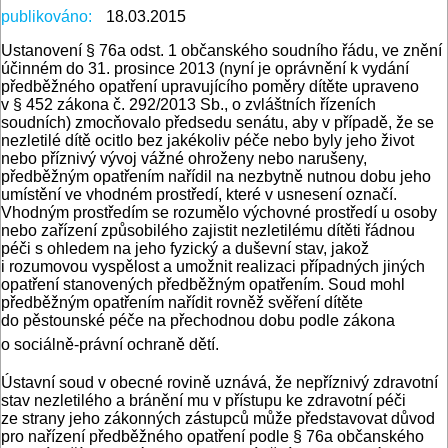
publikováno:
18.03.2015
Ustanovení § 76a odst. 1 občanského soudního řádu, ve znění
účinném do 31. prosince 2013 (nyní je oprávnění k vydání
předběžného opatření upravujícího poměry dítěte upraveno
v § 452 zákona č. 292/2013 Sb., o zvláštních řízeních
soudních) zmocňovalo předsedu senátu, aby v případě, že se
nezletilé dítě ocitlo bez jakékoliv péče nebo byly jeho život
nebo příznivý vývoj vážné ohroženy nebo narušeny,
předběžným opatřením nařídil na nezbytně nutnou dobu jeho
umístění ve vhodném prostředí, které v usnesení označí.
Vhodným prostředím se rozumělo výchovné prostředí u osoby
nebo zařízení způsobilého zajistit nezletilému dítěti řádnou
péči s ohledem na jeho fyzický a duševní stav, jakož
i rozumovou vyspělost a umožnit realizaci případných jiných
opatření stanovených předběžným opatřením. Soud mohl
předběžným opatřením nařídit rovněž svěření dítěte
do pěstounské péče na přechodnou dobu podle zákona
o sociálně-právní ochraně dětí.
Ústavní soud v obecné rovině uznává, že nepříznivý zdravotní
stav nezletilého a bránění mu v přístupu ke zdravotní péči
ze strany jeho zákonných zástupců může představovat důvod
pro nařízení předběžného opatření podle § 76a občanského