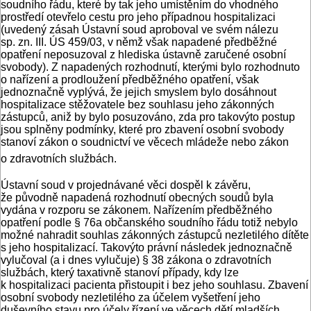
soudního řádu, které by tak jeho umístěním do vhodného
prostředí otevřelo cestu pro jeho případnou hospitalizaci
(uvedený zásah Ústavní soud aproboval ve svém nálezu
sp. zn. III. ÚS 459/03, v němž však napadené předběžné
opatření neposuzoval z hlediska ústavně zaručené osobní
svobody). Z napadených rozhodnutí, kterými bylo rozhodnuto
o nařízení a prodloužení předběžného opatření, však
jednoznačně vyplývá, že jejich smyslem bylo dosáhnout
hospitalizace stěžovatele bez souhlasu jeho zákonných
zástupců, aniž by bylo posuzováno, zda pro takovýto postup
jsou splněny podmínky, které pro zbavení osobní svobody
stanoví zákon o soudnictví ve věcech mládeže nebo zákon
o zdravotních službách.
Ústavní soud v projednávané věci dospěl k závěru,
že původně napadená rozhodnutí obecných soudů byla
vydána v rozporu se zákonem. Nařízením předběžného
opatření podle § 76a občanského soudního řádu totiž nebylo
možné nahradit souhlas zákonných zástupců nezletilého dítěte
s jeho hospitalizací. Takovýto právní následek jednoznačně
vylučoval (a i dnes vylučuje) § 38 zákona o zdravotních
službách, který taxativně stanoví případy, kdy lze
k hospitalizaci pacienta přistoupit i bez jeho souhlasu. Zbavení
osobní svobody nezletilého za účelem vyšetření jeho
duševního stavu pro účely řízení ve věcech dětí mladších