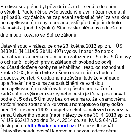
Při diskusi v plénu byl původní návrh III. senátu doplněn
o výrok II. Podle něj se výše uvedený právní názor neuplatní
u případů, kdy žaloba na zaplacení zadostiučinění za vzniklou
nemajetkovou újmu byla podána ještě před přijetím tohoto
stanoviska (bod II. výroku). Stanovisko pléna bylo dnešním
dnem publikováno ve Sbírce zákonů.
Ústavní soud v nálezu ze dne 23. května 2012 sp. zn. I. ÚS
3438/11 (N 111/65 SbNU 497) vyslovil názor, že nárok
na náhradu za nemateriální újmu založený čl. 5 odst. 5 Úmluvy
o ochraně lidských práv a základních svobod se odvíjí
od účasti dotčené osoby na rehabilitaci, resp. od rozhodnutí
z roku 2003, kterým bylo zrušeno odsuzující rozhodnutí
z padesátých let. K obdobnému závěru, tedy že v případě
uplatňování nároku na zadostiučinění za vzniklou
nemajetkovou újmu stěžovatele způsobenou zatčením,
zadržením a výkonem vazby nebo trestu je třeba postupovat
podle čl. 5 odst. 5 Úmluvy bez ohledu na to, že k samotnému
zatčení nebo zadržení a ke vzniku nemajetkové újmy došlo
před 18. březnem 1992, dospěl v několika nálezech rovněž IV.
senát Ústavního soudu (např. nálezy ze dne 30. 4. 2013 sp. zn.
IV. ÚS 662/12 a ze dne 24. 4. 2014 sp. zn. IV. ÚS 644/13,
dostupné na
http://nalus.usoud.cz
). Protože III. senát
Ústavního soudu dospěl k právnímu názoru odchylnému,