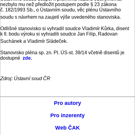
nezbylo mu než předložit postupem podle § 23 zákona
č. 182/1993 Sb., o Ústavním soudu, věc plénu Ústavního
soudu s návrhem na zaujetí výše uvedeného stanoviska.
Odlišné stanovisko si vyhradil soudce Vladimír Kůrka, disent
k II. bodu výroku si vyhradili soudce Jan Filip, Radovan
Suchánek a Vladimír Sládeček.
Stanovisko pléna sp. zn. Pl. ÚS-st. 39/14 včetně disentů je
dostupné
zde
.
Zdroj: Ústavní soud ČR
Pro autory
Pro inzerenty
Web ČAK