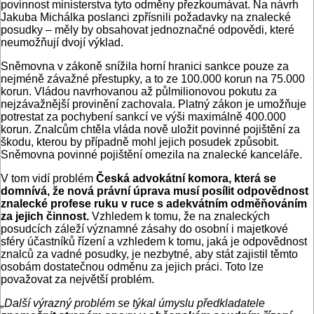
povinnost ministerstva tyto odměny přezkoumávat. Na návrh
Jakuba Michálka poslanci zpřísnili požadavky na znalecké
posudky – měly by obsahovat jednoznačné odpovědi, které
neumožňují dvojí výklad.
Sněmovna v zákoně snížila horní hranici sankce pouze za
nejméně závažné přestupky, a to ze 100.000 korun na 75.000
korun. Vládou navrhovanou až půlmilionovou pokutu za
nejzávažnější provinění zachovala. Platný zákon je umožňuje
potrestat za pochybení sankcí ve výši maximálně 400.000
korun. Znalcům chtěla vláda nově uložit povinné pojištění za
škodu, kterou by případně mohl jejich posudek způsobit.
Sněmovna povinné pojištění omezila na znalecké kanceláře.
V tom vidí problém
Česká advokátní komora, která se
domnívá, že nová právní úprava musí posílit odpovědnost
znalecké profese ruku v ruce s adekvátním odměňováním
za jejich činnost.
Vzhledem k tomu, že na znaleckých
posudcích záleží významné zásahy do osobní i majetkové
sféry účastníků řízení a vzhledem k tomu, jaká je odpovědnost
znalců za vadné posudky, je nezbytné, aby stát zajistil těmto
osobám dostatečnou odměnu za jejich práci. Toto lze
považovat za největší problém.
„Další výrazný problém se týkal úmyslu předkladatele