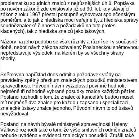
problematiku soudních znalců z nejrůznějších úhlů. Poptávka
po novém zákoně zde existovala již od 90. let, kdy stávající
zákon z roku 1967 přestal postupně vyhovovat společenským
poměrům, a to jak z hlediska moci veřejné (tj. z hlediska správy
soudněznalecké činnosti a požadavků na tuto profesi
kladených), tak z hlediska znalců jako takových.
Názory na jeho podobu se však různily a různí se i v současné
době, neboť návrh zákona schválený Poslaneckou sněmovnou
nepředstavuje výsledek, na kterém by se všechny strany
shodly.
Sněmovna například dnes odmítla požadavek vlády na
pravidelný zpětný přezkum znaleckých posudků ministerstvem
spravedlnosti. Původní návrh vyžadoval povinně hodnotit
nejméně tři náhodně vybrané posudky znalce každých pět let.
Poslanci rozhodli o tom, že znalecké kanceláře budou muset
mít nejméně dva znalce pro každou zapsanou specializaci,
znalecké ústavy znalce jednoho. Původní návrh to od ústavů
nevyžadoval.
Poslanci na návrh bývalé ministryně spravedlnosti Heleny
Válkové rozhodli také o tom, že výše smluvních odměn znalců
nebude uváděna v evidenci znaleckých posudků. Zrušili také