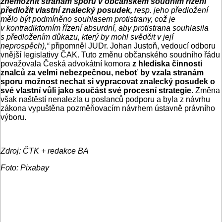
znemožnit stranám sporu v občanském soudním řízení
předložit vlastní znalecký posudek,
resp. jeho předložení
mělo být podmíněno souhlasem protistrany, což je
v kontradiktorním řízení absurdní, aby protistrana souhlasila
s předložením důkazu, který by mohl svědčit v její
neprospěch),“
připomněl JUDr. Johan Justoň, vedoucí odboru
vnější legislativy ČAK. Tuto změnu občanského soudního řádu
považovala Česká advokátní komora
z hlediska činnosti
znalců za velmi nebezpečnou, neboť by vzala stranám
sporu možnost nechat si vypracovat znalecký posudek o
své vlastní vůli jako součást své procesní strategie.
Změna
však naštěstí nenalezla u poslanců podporu a byla z návrhu
zákona vypuštěna pozměňovacím návrhem ústavně právního
výboru.
Zdroj: ČTK + redakce BA
Foto: Pixabay