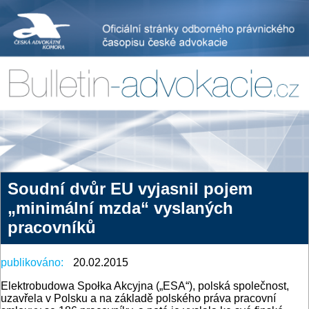
Soudní dvůr EU vyjasnil pojem
„minimální mzda“ vyslaných
pracovníků
publikováno:
20.02.2015
Elektrobudowa Społka Akcyjna („ESA“), polská společnost,
uzavřela v Polsku a na základě polského práva pracovní