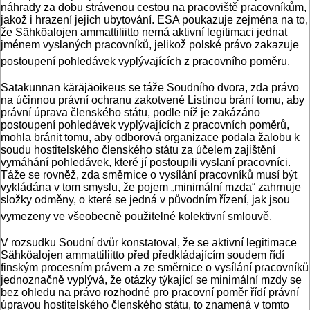
náhrady za dobu strávenou cestou na pracoviště pracovníkům,
jakož i hrazení jejich ubytování. ESA poukazuje zejména na to,
že Sähköalojen ammattiliitto nemá aktivní legitimaci jednat
jménem vyslaných pracovníků, jelikož polské právo zakazuje
postoupení pohledávek vyplývajících z pracovního poměru.
Satakunnan käräjäoikeus se táže Soudního dvora, zda právo
na účinnou právní ochranu zakotvené Listinou brání tomu, aby
právní úprava členského státu, podle níž je zakázáno
postoupení pohledávek vyplývajících z pracovních poměrů,
mohla bránit tomu, aby odborová organizace podala žalobu k
soudu hostitelského členského státu za účelem zajištění
vymáhání pohledávek, které jí postoupili vyslaní pracovníci.
Táže se rovněž, zda směrnice o vysílání pracovníků musí být
vykládána v tom smyslu, že pojem „minimální mzda“ zahrnuje
složky odměny, o které se jedná v původním řízení, jak jsou
vymezeny ve všeobecně použitelné kolektivní smlouvě.
V rozsudku Soudní dvůr konstatoval, že se aktivní legitimace
Sähköalojen ammattiliitto před předkládajícím soudem řídí
finským procesním právem a ze směrnice o vysílání pracovníků
jednoznačně vyplývá, že otázky týkající se minimální mzdy se
bez ohledu na právo rozhodné pro pracovní poměr řídí právní
úpravou hostitelského členského státu, to znamená v tomto