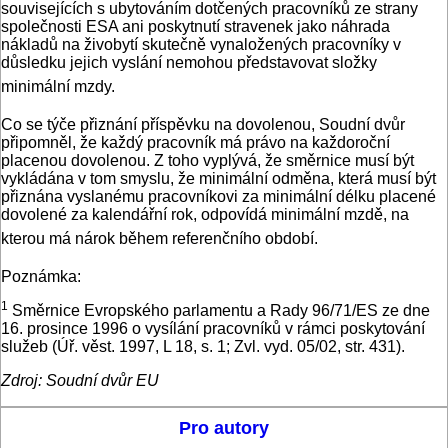
souvisejících s ubytováním dotčených pracovníků ze strany
společnosti ESA ani poskytnutí stravenek jako náhrada
nákladů na živobytí skutečně vynaložených pracovníky v
důsledku jejich vyslání nemohou představovat složky
minimální mzdy.
Co se týče přiznání příspěvku na dovolenou, Soudní dvůr
připomněl, že každý pracovník má právo na každoroční
placenou dovolenou. Z toho vyplývá, že směrnice musí být
vykládána v tom smyslu, že minimální odměna, která musí být
přiznána vyslanému pracovníkovi za minimální délku placené
dovolené za kalendářní rok, odpovídá minimální mzdě, na
kterou má nárok během referenčního období.
Poznámka:
1
Směrnice Evropského parlamentu a Rady 96/71/ES ze dne
16. prosince 1996 o vysílání pracovníků v rámci poskytování
služeb (Úř. věst. 1997, L 18, s. 1; Zvl. vyd. 05/02, str. 431).
Zdroj: Soudní dvůr EU
Pro autory