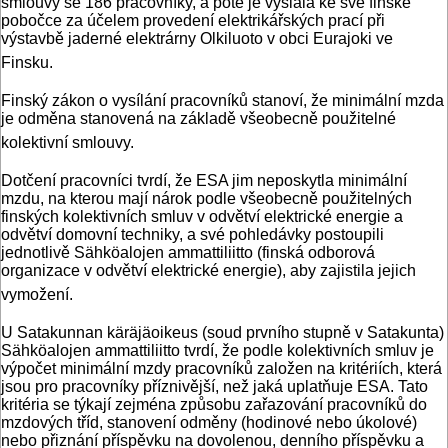
smlouvy se 186 pracovníky, a poté je vyslala ke své finské
pobočce za účelem provedení elektrikářských prací při
výstavbě jaderné elektrárny Olkiluoto v obci Eurajoki ve
Finsku.
Finský zákon o vysílání pracovníků stanoví, že minimální mzda
je odměna stanovená na základě všeobecně použitelné
kolektivní smlouvy.
Dotčení pracovníci tvrdí, že ESA jim neposkytla minimální
mzdu, na kterou mají nárok podle všeobecně použitelných
finských kolektivních smluv v odvětví elektrické energie a
odvětví domovní techniky, a své pohledávky postoupili
jednotlivě Sähköalojen ammattiliitto (finská odborová
organizace v odvětví elektrické energie), aby zajistila jejich
vymožení.
U Satakunnan käräjäoikeus (soud prvního stupně v Satakunta)
Sähköalojen ammattiliitto tvrdí, že podle kolektivních smluv je
výpočet minimální mzdy pracovníků založen na kritériích, která
jsou pro pracovníky příznivější, než jaká uplatňuje ESA. Tato
kritéria se týkají zejména způsobu zařazování pracovníků do
mzdových tříd, stanovení odměny (hodinové nebo úkolové)
nebo přiznání příspěvku na dovolenou, denního příspěvku a