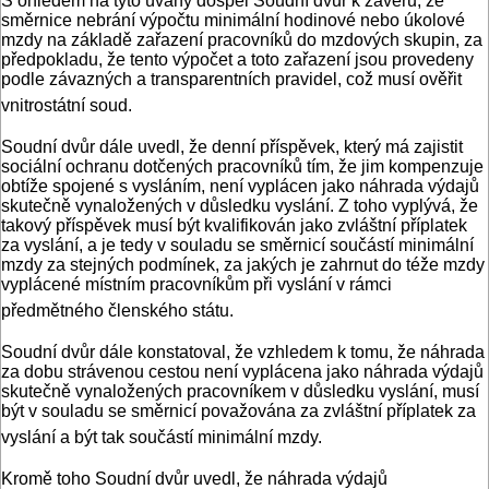
S ohledem na tyto úvahy dospěl Soudní dvůr k závěru, že
směrnice nebrání výpočtu minimální hodinové nebo úkolové
mzdy na základě zařazení pracovníků do mzdových skupin, za
předpokladu, že tento výpočet a toto zařazení jsou provedeny
podle závazných a transparentních pravidel, což musí ověřit
vnitrostátní soud.
Soudní dvůr dále uvedl, že denní příspěvek, který má zajistit
sociální ochranu dotčených pracovníků tím, že jim kompenzuje
obtíže spojené s vysláním, není vyplácen jako náhrada výdajů
skutečně vynaložených v důsledku vyslání. Z toho vyplývá, že
takový příspěvek musí být kvalifikován jako zvláštní příplatek
za vyslání, a je tedy v souladu se směrnicí součástí minimální
mzdy za stejných podmínek, za jakých je zahrnut do téže mzdy
vyplácené místním pracovníkům při vyslání v rámci
předmětného členského státu.
Soudní dvůr dále konstatoval, že vzhledem k tomu, že náhrada
za dobu strávenou cestou není vyplácena jako náhrada výdajů
skutečně vynaložených pracovníkem v důsledku vyslání, musí
být v souladu se směrnicí považována za zvláštní příplatek za
vyslání a být tak součástí minimální mzdy.
Kromě toho Soudní dvůr uvedl, že náhrada výdajů