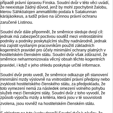
případě právní úpravou Finska. Soudní dvůr v této věci uvádí,
že neexistuje žádný důvod, jenž by mohl zpochybnit žalobu,
kterou Sähköalojen ammattiliitto podala k Satakunnan
käräjäoikeus, a tudíž právo na účinnou právní ochranu
zaručené Listinou.
Soudní dvůr dále připomněl, že směrnice sleduje dvojí cíl:
jednak má zabezpečit poctivou soutěž mezi vnitrostátními
podniky a podniky poskytujícími služby nadnárodně, jednak
má zajistit vysílaným pracovníkům použití základních
kogentních pravidel pro účely minimální ochrany platných v
hostitelském členském státu. Soudní dvůr však zdůraznil, že
směrnice neharmonizovala věcný obsah těchto kogentních
pravidel, i když v jeho ohledu poskytuje určité informace.
Soudní dvůr proto uvedl, že směrnice odkazuje při stanovení
minimální mzdy výslovně na vnitrostátní právní předpisy nebo
zvyklosti hostitelského členského státu, za předpokladu, že
toto vymezení nemá za následek omezení volného pohybu
služeb mezi členskými státy. Soudní dvůr z toho vyvodil, že
způsob výpočtu mzdy a kritéria, která jsou v té souvislosti
zvolena, jsou rovněž na hostitelském členském státu.