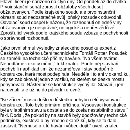
Hlavní líčení je nařízeno na čtyři dny. Od pondělí až do čtvrtka.
Prvoinstanční senát zprostil obžaloby všech deset
obžalovaných. Podle krajského soudu ale prvoinstanční
okresní soud nedostatečně svůj loňský rozsudek odůvodnil.
Odvolací soud dospěl k názoru, že rozhodnutí ohledně viny
obžalovaných je nesprávné, nelogické a nepřesvědčivé.
Zprošťující výrok podle krajského soudu vzbuzuje pochybnosti
o správnosti rozhodnutí.
Jako první shrnul výsledky znaleckého posudku expert z
Českého vysokého učení technického Tomáš Rotter. Posudek
se zaměřil na technické příčiny havárie. "Na všem trváme.
Nehodláme cokoliv měnit," řekl znalec. Podle něj stavbaři
pochybili například tím, že nezaměřovali stav podpůrné
konstrukce, která most podepírala. Neudělali to ani v okamžiku,
kdy se zablokoval jeden z vozíků, na kterém se deska mostu
pohybovala. Následně se konstrukce vychýlila. Stavaři ji jen
narovnali, ale už ne do původní úrovně.
"Ke zřícení mostu došlo v důsledku pohybu celé vysouvací
konstrukce. Toto bylo primární příčinou. Vysouvací konstrukce
byla v labilním stavu a dostala se do zcela nestabilního stavu,"
řekl. Dodal, že pokud by na stavbě byly dodržovány technické
podmínky, existovalo by mnoho okamžiků, kdy se to dalo
zastavit. "Nemuselo k té havárii vůbec dojít," uvedl znalec.