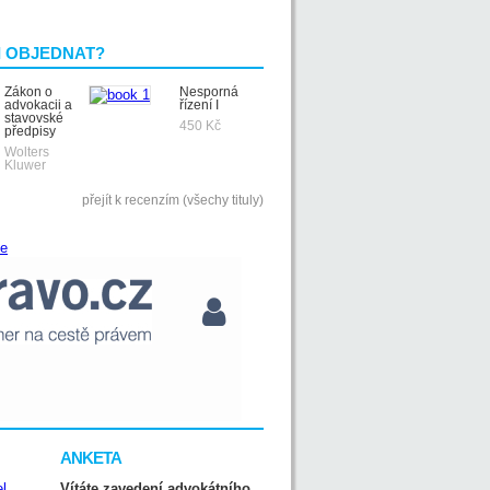
I OBJEDNAT?
Zákon o
Nesporná
advokacii a
řízení I
stavovské
450 Kč
předpisy
Wolters
Kluwer
přejít k recenzím (všechy tituly)
ANKETA
Vítáte zavedení advokátního