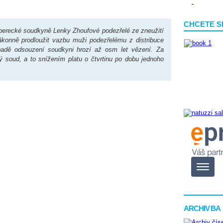
CHCETE S
iberecké soudkyně Lenky Zhoufové podezřelé ze zneužití
konně prodloužit vazbu muži podezřelému z distribuce
ípadě odsouzení soudkyni hrozí až osm let vězení. Za
ý soud, a to snížením platu o čtvrtinu po dobu jednoho
ARCHIV BA