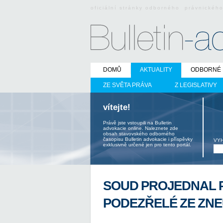
oficiální stránky odborného právnickéh
DOMŮ
AKTUALITY
ODBORNÉ 
ZE SVĚTA PRÁVA
Z LEGISLATIVY
vítejte!
Právě jste vstoupili na Bulletin
advokacie online. Naleznete zde
obsah stavovského odborného
časopisu Bulletin advokacie i příspěvky
VY
exklusivně určené jen pro tento portál.
SOUD PROJEDNAL 
PODEZŘELÉ ZE ZNE