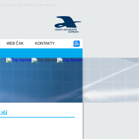
ého časopisu české advokacie
WEB ČAK
KONTAKTY
JŠÍ