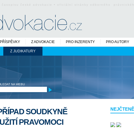
o časopisu české advokacie • oficiální stránky odborného právnick
PŘÍSPĚVKY
Z ADVOKACIE
PRO INZERENTY
PRO AUTORY
Z JUDIKATURY
HLEDAT NA WEBU
NEJČTENĚ
PŘÍPAD SOUDKYNĚ
UŽITÍ PRAVOMOCI