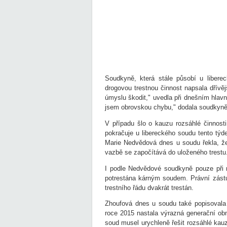
Soudkyně, která stále působí u liber
drogovou trestnou činnost napsala dřív
úmyslu škodit," uvedla při dnešním hlavn
jsem obrovskou chybu," dodala soudkyně
V případu šlo o kauzu rozsáhlé činnosti
pokračuje u libereckého soudu tento týd
Marie Nedvědová dnes u soudu řekla, že
vazbě se započítává do uloženého trestu
I podle Nedvědové soudkyně pouze při 
potrestána kárným soudem. Právní zástu
trestního řádu dvakrát trestán.
Zhoufová dnes u soudu také popisovala 
roce 2015 nastala výrazná generační obm
soud musel urychleně řešit rozsáhlé kauzy