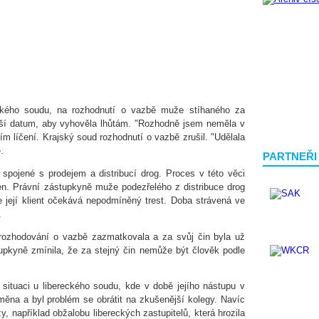
eckého soudu, na rozhodnutí o vazbě muže stíhaného za
ější datum, aby vyhověla lhůtám. "Rozhodně jsem neměla v
ím líčení. Krajský soud rozhodnutí o vazbě zrušil. "Udělala
.
PARTNEŘI
 spojené s prodejem a distribucí drog. Proces v této věci
en. Právní zástupkyně muže podezřelého z distribuce drog
 její klient očekává nepodmíněný trest. Doba strávená ve
.
rozhodování o vazbě zazmatkovala a za svůj čin byla už
pkyně zmínila, že za stejný čin nemůže být člověk podle
situaci u libereckého soudu, kde v době jejího nástupu v
ěna a byl problém se obrátit na zkušenější kolegy. Navíc
, například obžalobu libereckých zastupitelů, která hrozila