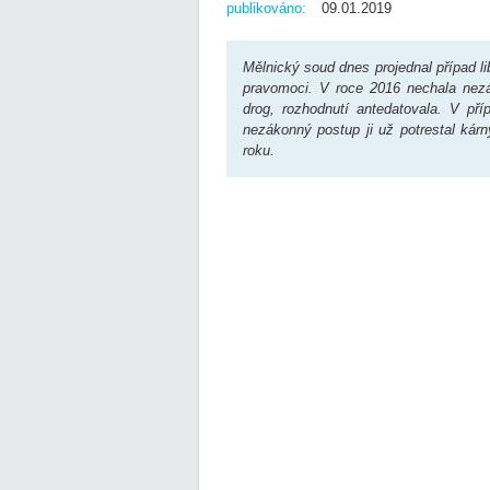
publikováno:
09.01.2019
Mělnický soud dnes projednal případ l
pravomoci. V roce 2016 nechala nezá
drog, rozhodnutí antedatovala. V př
nezákonný postup ji už potrestal kárn
roku.