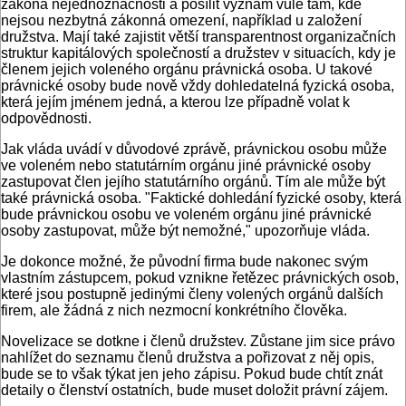
zákona nejednoznačnosti a posílit význam vůle tam, kde
nejsou nezbytná zákonná omezení, například u založení
družstva. Mají také zajistit větší transparentnost organizačních
struktur kapitálových společností a družstev v situacích, kdy je
členem jejich voleného orgánu právnická osoba. U takové
právnické osoby bude nově vždy dohledatelná fyzická osoba,
která jejím jménem jedná, a kterou lze případně volat k
odpovědnosti.
Jak vláda uvádí v důvodové zprávě, právnickou osobu může
ve voleném nebo statutárním orgánu jiné právnické osoby
zastupovat člen jejího statutárního orgánů. Tím ale může být
také právnická osoba. "Faktické dohledání fyzické osoby, která
bude právnickou osobu ve voleném orgánu jiné právnické
osoby zastupovat, může být nemožné," upozorňuje vláda.
Je dokonce možné, že původní firma bude nakonec svým
vlastním zástupcem, pokud vznikne řetězec právnických osob,
které jsou postupně jedinými členy volených orgánů dalších
firem, ale žádná z nich nezmocní konkrétního člověka.
Novelizace se dotkne i členů družstev. Zůstane jim sice právo
nahlížet do seznamu členů družstva a pořizovat z něj opis,
bude se to však týkat jen jeho zápisu. Pokud bude chtít znát
detaily o členství ostatních, bude muset doložit právní zájem.