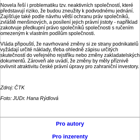
Novela řeší i problematiku tzv. neaktivních společností, které
představují riziko, že budou zneužity k podvodnému jednání.
Zajišťuje také podle návrhu větší ochranu práv společníků,
zvláště menšinových, a posílení jejich právní jistoty - například
zakotvuje předkupní právo společníků společnosti s ručením
omezeným k vlastním podílům společnosti.
Vláda připouští, že navrhované změny si ze strany podnikatelů
vyžádají určité náklady, třeba ohledně zápisu určitých
skutečností do veřejného rejstříku nebo změny zakladatelských
dokumentů. Zároveň ale uvádí, že změny by měly příznivě
ovlivnit atraktivitu české právní úpravy pro zahraniční investory.
Zdroj: ČTK
Foto: JUDr. Hana Rýdlová
Pro autory
Pro inzerenty