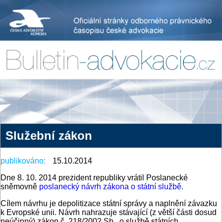
Služební zákon
publikováno:
15.10.2014
Dne 8. 10. 2014 prezident republiky vrátil Poslanecké
sněmovně
poslanecký návrh zákona o státní službě
.
Cílem návrhu je depolitizace státní správy a naplnění závazku
k Evropské unii. Návrh nahrazuje stávající (z větší části dosud
neúčinný) zákon č. 218/2002 Sb., o službě státních