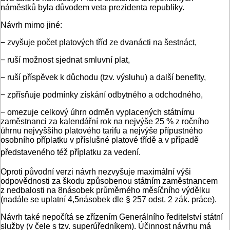
náměstků byla důvodem veta prezidenta republiky.
Návrh mimo jiné:
− zvyšuje počet platových tříd ze dvanácti na šestnáct,
− ruší možnost sjednat smluvní plat,
− ruší příspěvek k důchodu (tzv. výsluhu) a další benefity,
− zpřísňuje podmínky získání odbytného a odchodného,
− omezuje celkový úhrn odměn vyplacených státnímu
zaměstnanci za kalendářní rok na nejvýše 25 % z ročního
úhrnu nejvyššího platového tarifu a nejvýše přípustného
osobního příplatku v příslušné platové třídě a v případě
představeného též příplatku za vedení.
Oproti původní verzi návrh nezvyšuje maximální výši
odpovědnosti za škodu způsobenou státním zaměstnancem
z nedbalosti na 8násobek průměrného měsíčního výdělku
(nadále se uplatní 4,5násobek dle § 257 odst. 2 zák. práce).
Návrh také nepočítá se zřízením Generálního ředitelství státní
služby (v čele s tzv. superúředníkem). Účinnost návrhu má