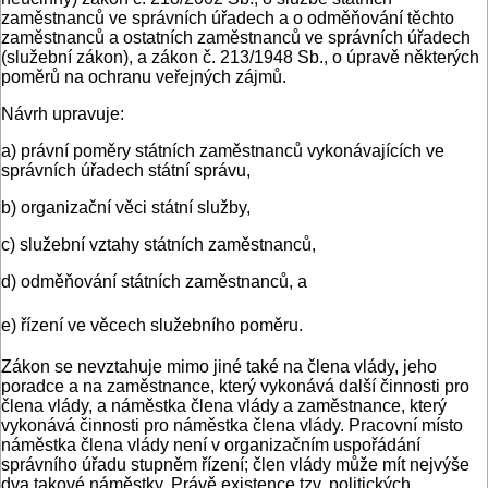
zaměstnanců ve správních úřadech a o odměňování těchto
zaměstnanců a ostatních zaměstnanců ve správních úřadech
(služební zákon), a zákon č. 213/1948 Sb., o úpravě některých
poměrů na ochranu veřejných zájmů.
Návrh upravuje:
a) právní poměry státních zaměstnanců vykonávajících ve
správních úřadech státní správu,
b) organizační věci státní služby,
c) služební vztahy státních zaměstnanců,
d) odměňování státních zaměstnanců, a
e) řízení ve věcech služebního poměru.
Zákon se nevztahuje mimo jiné také na člena vlády, jeho
poradce a na zaměstnance, který vykonává další činnosti pro
člena vlády, a náměstka člena vlády a zaměstnance, který
vykonává činnosti pro náměstka člena vlády. Pracovní místo
náměstka člena vlády není v organizačním uspořádání
správního úřadu stupněm řízení; člen vlády může mít nejvýše
dva takové náměstky. Právě existence tzv. politických