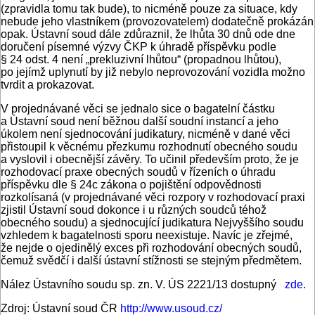
(zpravidla tomu tak bude), to nicméně pouze za situace, kdy
nebude jeho vlastníkem (provozovatelem) dodatečně prokázán
opak. Ústavní soud dále zdůraznil, že lhůta 30 dnů ode dne
doručení písemné výzvy ČKP k úhradě příspěvku podle
§ 24 odst. 4 není „prekluzivní lhůtou“ (propadnou lhůtou),
po jejímž uplynutí by již nebylo neprovozování vozidla možno
tvrdit a prokazovat.
V projednávané věci se jednalo sice o bagatelní částku
a Ústavní soud není běžnou další soudní instancí a jeho
úkolem není sjednocování judikatury, nicméně v dané věci
přistoupil k věcnému přezkumu rozhodnutí obecného soudu
a vyslovil i obecnější závěry. To učinil především proto, že je
rozhodovací praxe obecných soudů v řízeních o úhradu
příspěvku dle § 24c zákona o pojištění odpovědnosti
rozkolísaná (v projednávané věci rozpory v rozhodovací praxi
zjistil Ústavní soud dokonce i u různých soudců téhož
obecného soudu) a sjednocující judikatura Nejvyššího soudu
vzhledem k bagatelnosti sporu neexistuje. Navíc je zřejmé,
že nejde o ojedinělý exces při rozhodování obecných soudů,
čemuž svědčí i další ústavní stížnosti se stejným předmětem.
Nález Ústavního soudu sp. zn. V. ÚS 2221/13 dostupný
zde
.
Zdroj: Ústavní soud ČR
http://www.usoud.cz/