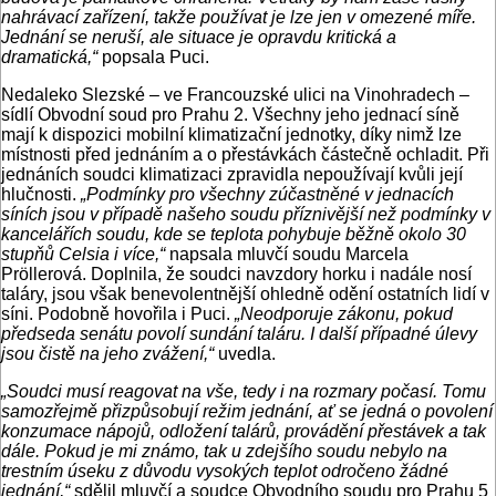
nahrávací zařízení, takže používat je lze jen v omezené míře.
Jednání se neruší, ale situace je opravdu kritická a
dramatická,“
popsala Puci.
Nedaleko Slezské – ve Francouzské ulici na Vinohradech –
sídlí Obvodní soud pro Prahu 2. Všechny jeho jednací síně
mají k dispozici mobilní klimatizační jednotky, díky nimž lze
místnosti před jednáním a o přestávkách částečně ochladit. Při
jednáních soudci klimatizaci zpravidla nepoužívají kvůli její
hlučnosti.
„Podmínky pro všechny zúčastněné v jednacích
síních jsou v případě našeho soudu příznivější než podmínky v
kancelářích soudu, kde se teplota pohybuje běžně okolo 30
stupňů Celsia i více,“
napsala mluvčí soudu Marcela
Pröllerová. Doplnila, že soudci navzdory horku i nadále nosí
taláry, jsou však benevolentnější ohledně odění ostatních lidí v
síni. Podobně hovořila i Puci.
„Neodporuje zákonu, pokud
předseda senátu povolí sundání taláru. I další případné úlevy
jsou čistě na jeho zvážení,“
uvedla.
„Soudci musí reagovat na vše, tedy i na rozmary počasí. Tomu
samozřejmě přizpůsobují režim jednání, ať se jedná o povolení
konzumace nápojů, odložení talárů, provádění přestávek a tak
dále. Pokud je mi známo, tak u zdejšího soudu nebylo na
trestním úseku z důvodu vysokých teplot odročeno žádné
jednání,“
sdělil mluvčí a soudce Obvodního soudu pro Prahu 5