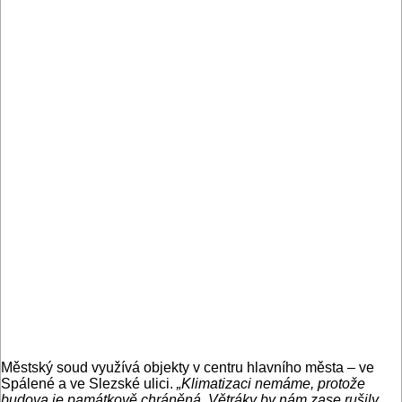
Městský soud využívá objekty v centru hlavního města – ve
Spálené a ve Slezské ulici.
„Klimatizaci nemáme, protože
budova je památkově chráněná. Větráky by nám zase rušily